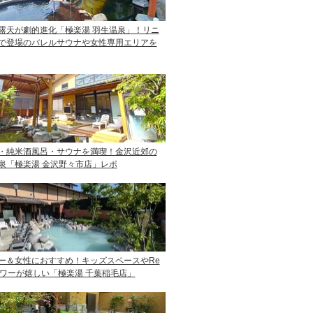
露天が劇的進化「極楽湯 羽生温泉」！リニ
で登場のバレルサウナや女性専用エリアを
・純米酒風呂・サウナを満喫！金沢近郊の
泉「極楽湯 金沢野々市店」レポ
ー＆女性におすすめ！キッズスペースやRe
ャワーが嬉しい「極楽湯 千葉稲毛店」