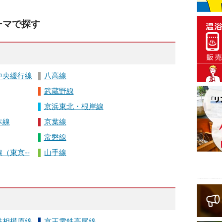
ーマで探す
中央緩行線
八高線
武蔵野線
京浜東北・根岸線
本線
京葉線
常磐線
（東京--
山手線
鉄相模原線
京王電鉄高尾線