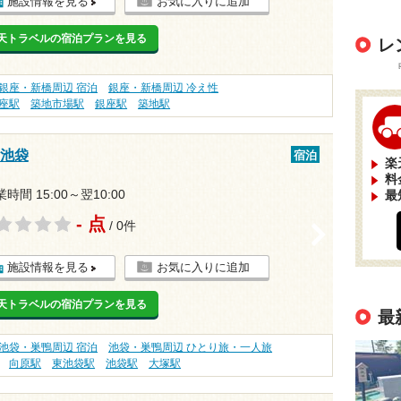
施設情報を見る
お気に入りに追加
天トラベルの宿泊プランを見る
レ
銀座・新橋周辺 宿泊
銀座・新橋周辺 冷え性
座駅
築地市場駅
銀座駅
築地駅
ン池袋
宿泊
楽
料
時間 15:00～翌10:00
最
- 点
/ 0件
>
施設情報を見る
お気に入りに追加
天トラベルの宿泊プランを見る
最
池袋・巣鴨周辺 宿泊
池袋・巣鴨周辺 ひとり旅・一人旅
向原駅
東池袋駅
池袋駅
大塚駅