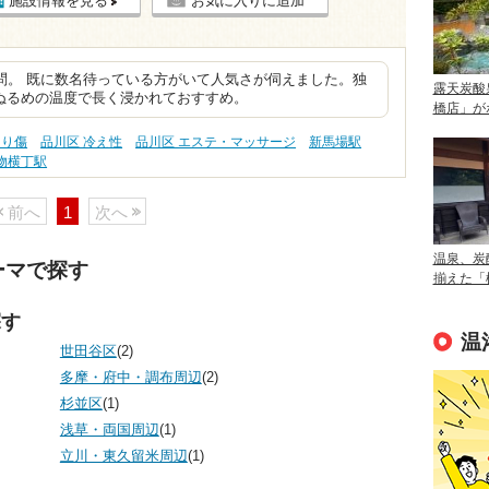
施設情報を見る
お気に入りに追加
問。 既に数名待っている方がいて人気さが伺えました。独
露天炭酸
ぬるめの温度で長く浸かれておすすめ。
橋店」が
切り傷
品川区 冷え性
品川区 エステ・マッサージ
新馬場駅
物横丁駅
前へ
1
次へ
温泉、炭
ーマで探す
揃えた「
探す
温
世田谷区
(2)
多摩・府中・調布周辺
(2)
杉並区
(1)
浅草・両国周辺
(1)
立川・東久留米周辺
(1)