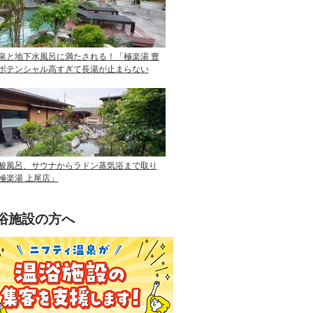
泉と地下水風呂に満たされる！「極楽湯 豊
ポテンシャル高すぎて長湯が止まらない
酸風呂、サウナからラドン蒸気浴まで取り
極楽湯 上尾店」
浴施設の方へ
ニフティ温泉を使って手軽に集