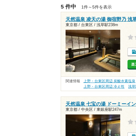
5 件中
1件～5件を表示
天然温泉 凌天の湯 御宿野乃 浅
東京都 / 台東区 /
浅草駅238m
楽
関連情報
上野・台東区周辺 炭酸水素塩泉
上野・台東区周辺 冷え性
浅草
天然温泉 七宝の湯 ドーミーインP
東京都 / 中央区 /
東銀座駅247m