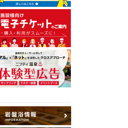
温泉・日帰り温泉・スーパー銭
広告出稿のご案内