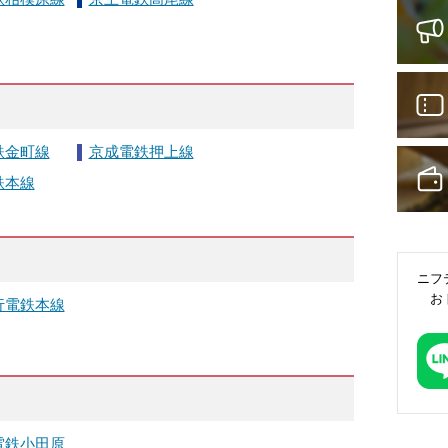
鉄金町線
京成電鉄押上線
鉄本線
ニフ
お
行電鉄本線
電鉄小田原