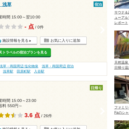
 浅草
宿泊
サウナ＆
時間 15:00～翌10:00
ューアル
レポート
- 点
/ 0件
>
施設情報を見る
お気に入りに追加
天トラベルの宿泊プランを見る
天然温泉
浅草・両国周辺 塩化物泉
浅草・両国周辺 宿泊
日帰り温
浅草駅
田原町駅
入谷駅
日帰り
時間 15:00～23:00
浴料 550円～
ファミリ
>
Faのシ
3.6 点
/ 26件