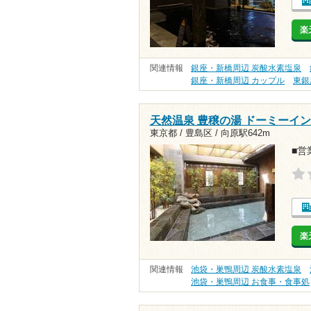
楽
関連情報
銀座・新橋周辺 炭酸水素塩泉
銀座・新橋周辺 カップル
東銀
天然温泉 豊穣の湯 ドーミーイ
東京都 / 豊島区 /
向原駅642m
■営業
楽
関連情報
池袋・巣鴨周辺 炭酸水素塩泉
池袋・巣鴨周辺 お食事・食事処