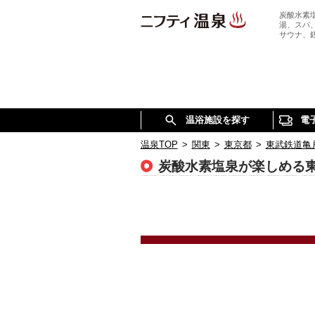
炭酸水素
湯、スパ
サウナ、
温浴施設を探す
電
温泉TOP
>
関東
>
東京都
>
東武鉄道亀
炭酸水素塩泉が楽しめる