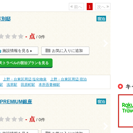
前へ
1
次へ
草別邸
宿泊
- 点
/ 0件
>
施設情報を見る
お気に入りに追加
天トラベルの宿泊プランを見る
上野・台東区周辺 塩化物泉
上野・台東区周辺 宿泊
駅
浅草駅
田原町駅
本所吾妻橋駅
キ
REMIUM銀座
宿泊
- 点
/ 0件
>