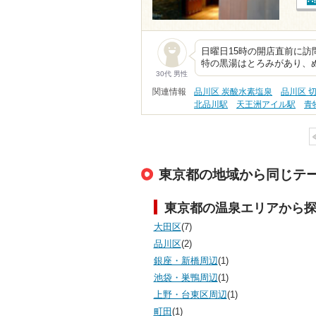
日曜日15時の開店直前に訪
特の黒湯はとろみがあり、
30代 男性
関連情報
品川区 炭酸水素塩泉
品川区 
北品川駅
天王洲アイル駅
青
東京都の地域から同じテ
東京都の温泉エリアから
大田区
(7)
品川区
(2)
銀座・新橋周辺
(1)
池袋・巣鴨周辺
(1)
上野・台東区周辺
(1)
町田
(1)