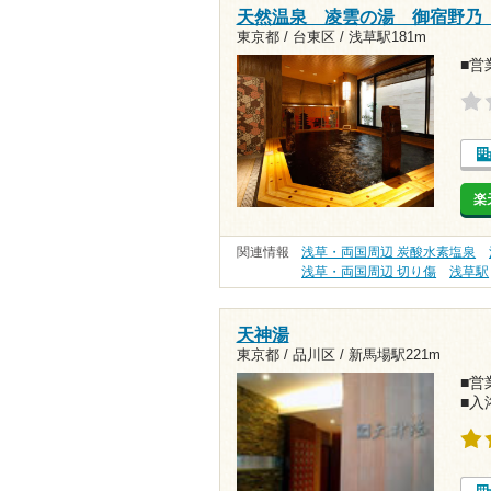
天然温泉 凌雲の湯 御宿野乃
東京都 / 台東区 /
浅草駅181m
■営業
楽
関連情報
浅草・両国周辺 炭酸水素塩泉
浅草・両国周辺 切り傷
浅草駅
天神湯
東京都 / 品川区 /
新馬場駅221m
■営業
■入