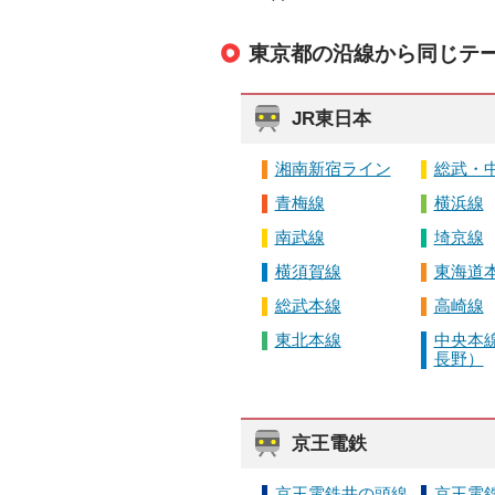
東京都の沿線から同じテ
JR東日本
湘南新宿ライン
総武・
青梅線
横浜線
南武線
埼京線
横須賀線
東海道
総武本線
高崎線
東北本線
中央本線
長野）
京王電鉄
京王電鉄井の頭線
京王電