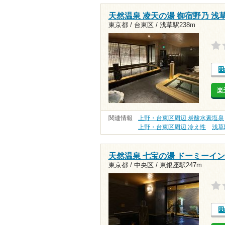
天然温泉 凌天の湯 御宿野乃 浅
東京都 / 台東区 /
浅草駅238m
楽
関連情報
上野・台東区周辺 炭酸水素塩泉
上野・台東区周辺 冷え性
浅草
天然温泉 七宝の湯 ドーミーインP
東京都 / 中央区 /
東銀座駅247m