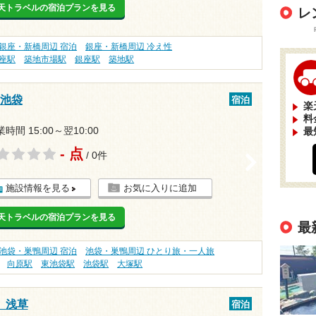
天トラベルの宿泊プランを見る
レ
銀座・新橋周辺 宿泊
銀座・新橋周辺 冷え性
座駅
築地市場駅
銀座駅
築地駅
ン池袋
宿泊
楽
料
時間 15:00～翌10:00
最
- 点
/ 0件
>
施設情報を見る
お気に入りに追加
天トラベルの宿泊プランを見る
最
池袋・巣鴨周辺 宿泊
池袋・巣鴨周辺 ひとり旅・一人旅
向原駅
東池袋駅
池袋駅
大塚駅
 浅草
宿泊