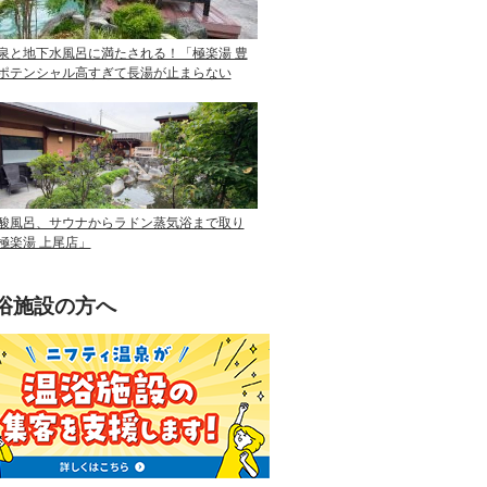
泉と地下水風呂に満たされる！「極楽湯 豊
ポテンシャル高すぎて長湯が止まらない
酸風呂、サウナからラドン蒸気浴まで取り
極楽湯 上尾店」
浴施設の方へ
ニフティ温泉を使って手軽に集