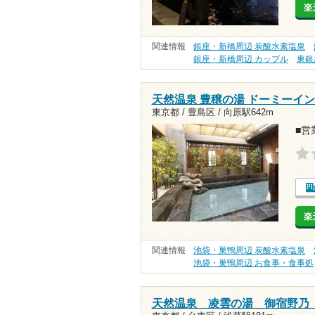
楽
関連情報
銀座・新橋周辺 炭酸水素塩泉
銀座・新橋周辺 カップル
東銀
天然温泉 豊穣の湯 ドーミーイ
東京都 / 豊島区 /
向原駅642m
■営業
楽
関連情報
池袋・巣鴨周辺 炭酸水素塩泉
池袋・巣鴨周辺 お食事・食事処
天然温泉 凌雲の湯 御宿野乃