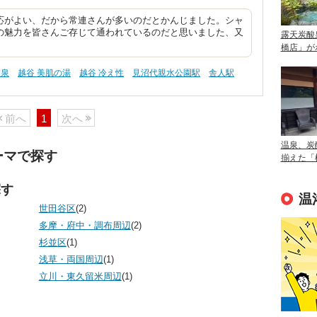
応がよい、だから常連さんが多いのだとかんじました。シャ
の魅力を皆さんご存じて通われているのだと思いました、又
露天炭酸
橋店」が
物泉
越谷 美肌の湯
越谷 冷え性
見沼代親水公園駅
舎人駅
前へ
1
次へ
温泉、炭
ーマで探す
揃えた「
探す
温
世田谷区
(2)
多摩・府中・調布周辺
(2)
杉並区
(1)
浅草・両国周辺
(1)
立川・東久留米周辺
(1)