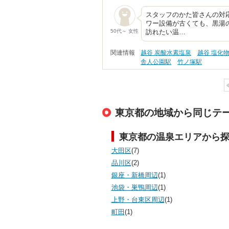
スタッフのかた皆さんの対
ワー設備が古くても、黒湯
50代～ 女性
訪れたい温…
関連情報
越谷 炭酸水素塩泉
越谷 塩化
舎人公園駅
竹ノ塚駅
東京都の地域から同じテ
東京都の温泉エリアから
大田区
(7)
品川区
(2)
銀座・新橋周辺
(1)
池袋・巣鴨周辺
(1)
上野・台東区周辺
(1)
町田
(1)