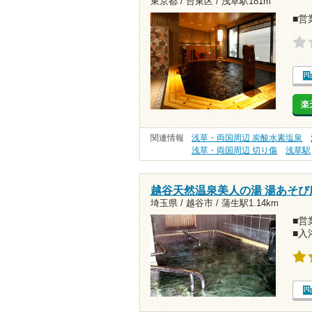
東京都 / 台東区 /
浅草駅181m
■営業
楽
関連情報
浅草・両国周辺 炭酸水素塩泉
浅草・両国周辺 切り傷
浅草駅
越谷天然温泉美人の湯 湯あそび
埼玉県 / 越谷市 /
蒲生駅1.14km
■営業
■入