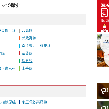
ーマで探す
中央緩行線
八高線
武蔵野線
京浜東北・根岸線
本線
京葉線
常磐線
（東京--
山手線
鉄相模原線
京王電鉄高尾線