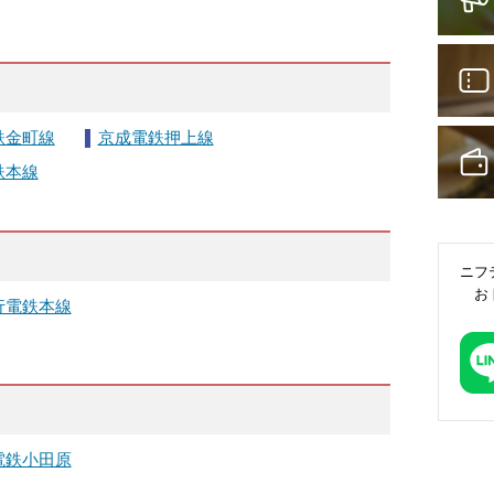
鉄金町線
京成電鉄押上線
鉄本線
ニフ
お
行電鉄本線
電鉄小田原