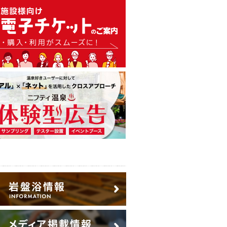
温泉・日帰り温泉・スーパー銭
広告出稿のご案内