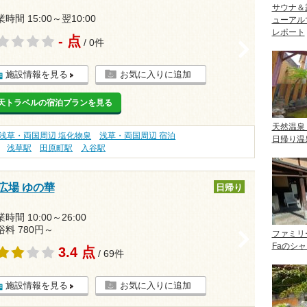
サウナ＆
時間 15:00～翌10:00
ューアル
レポート
- 点
/ 0件
>
施設情報を見る
お気に入りに追加
天トラベルの宿泊プランを見る
天然温泉
浅草・両国周辺 塩化物泉
浅草・両国周辺 宿泊
日帰り温
浅草駅
田原町駅
入谷駅
広場 ゆの華
日帰り
時間 10:00～26:00
浴料 780円～
ファミリ
>
Faのシ
3.4 点
/ 69件
施設情報を見る
お気に入りに追加