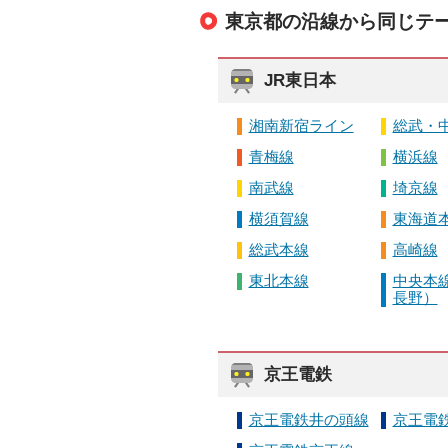
東京都の沿線から同じテ
JR東日本
湘南新宿ライン
総武・
青梅線
横浜線
南武線
埼京線
横須賀線
東海道
総武本線
高崎線
東北本線
中央本線
長野）
京王電鉄
京王電鉄井の頭線
京王電