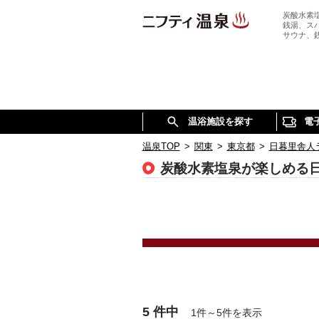
炭酸水素
銭湯、ス
サウナ、
温浴施設を探す
電
温泉TOP
>
関東
>
東京都
>
日暮里舎人
炭酸水素塩泉が楽しめる
5 件中
1件～5件を表示