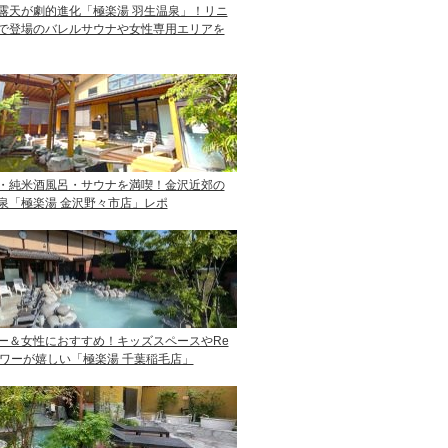
露天が劇的進化「極楽湯 羽生温泉」！リニ
で登場のバレルサウナや女性専用エリアを
・純米酒風呂・サウナを満喫！金沢近郊の
泉「極楽湯 金沢野々市店」レポ
ー＆女性におすすめ！キッズスペースやRe
ャワーが嬉しい「極楽湯 千葉稲毛店」