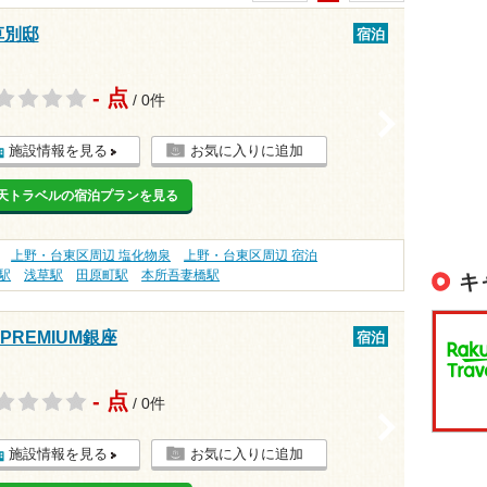
草別邸
宿泊
- 点
/ 0件
>
施設情報を見る
お気に入りに追加
天トラベルの宿泊プランを見る
上野・台東区周辺 塩化物泉
上野・台東区周辺 宿泊
駅
浅草駅
田原町駅
本所吾妻橋駅
キ
REMIUM銀座
宿泊
- 点
/ 0件
>
施設情報を見る
お気に入りに追加