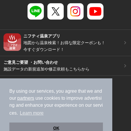
ニフティ温泉アプリ
地図から温泉検索！お得な限定クーポンも！
今すぐダウンロード！
ご意見ご要望 ・お問い合わせ
施設データの新規追加や修正依頼もこちらから
スマートフォン
/
PC
加盟店募集（資料請求）
広告出稿のご案内
By using our services, you agree that we and
our
partners
use cookies to improve advertisi
利用規約
ライフスタイルMEMBERS+規約
ng and enhance your experience on our servi
特定商取引法に基づく表記
ヘルプ
採用情報
ces.
Learn more
運営会社
個人情報保護ポリシー
©NIFTY Lifestyle Co., Ltd.
OK