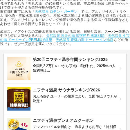
各地でみられる「美肌の湯」の代表格といえる泉質。重炭酸土類泉は痛みをやわら
げて炎症を押さえる鎮静作用が特色です。
東京都町田市にある
「天然温泉 ロテン・ガーデン」
では、アルカリ性のナトリウ
ム-塩化物・炭酸水素塩泉を提供。炭酸水素塩泉による肌の老廃物を取り除く効果に
加え、アルカリ性によるクレンジング効果や塩化物泉による保温・保湿効果なども
あわせて得られる贅沢な泉質となっています。
成田スカイアクセスの炭酸水素塩泉が楽しめる温泉、日帰り温泉、スーパー銭湯の
中でも特に人気があるのは、
天然温泉 凌天の湯 御宿野乃 浅草別邸
、
天然温泉 七宝
の湯 ドーミーインPREMIUM銀座
、
天然温泉 豊穣の湯 ドーミーイン池袋
などの施
設です。ぜひ一度は足を運んでみてください。
第20回ニフティ温泉年間ランキング2025
全国約2.2万件の中から頂点に選ばれた、2025年の人
気施設は…
ニフティ温泉 サウナランキング2026
おふろ好きユーザーの投票により、全国No.1サウナが
決定！
ニフティ温泉プレミアムクーポン
ノジマモバイル会員向け 通常よりもお得な「特別価