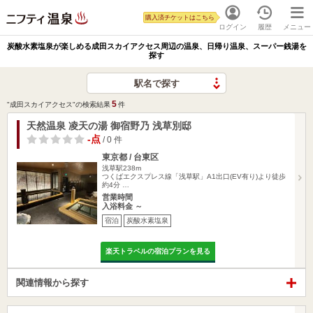
購入済チケットはこちら
ログイン
履歴
メニュー
炭酸水素塩泉が楽しめる成田スカイアクセス周辺の温泉、日帰り温泉、スーパー銭湯を
探す
駅名で探す
5
"成田スカイアクセス"の検索結果
件
天然温泉 凌天の湯 御宿野乃 浅草別邸
-点
/ 0 件
東京都 / 台東区
浅草駅238m
つくばエクスプレス線「浅草駅」A1出口(EV有り)より徒歩
約4分 …
営業時間
入浴料金 ～
宿泊
炭酸水素塩泉
楽天トラベルの宿泊プランを見る
関連情報から探す