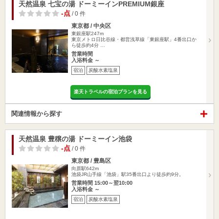
天然温泉 七宝の湯 ドーミーインPREMIUM銀座
-点
/ 0 件
東京都 / 中央区
東銀座駅247m
東京メトロ日比谷線・都営浅草線「東銀座駅」4番出口か
ら徒歩約4分 …
営業時間
入浴料金 ～
宿泊
炭酸水素塩泉
楽天トラベルの宿泊プランを見る
関連情報から探す
天然温泉 豊穣の湯 ドーミーイン池袋
-点
/ 0 件
東京都 / 豊島区
向原駅642m
池袋JR山手線「池袋」駅35番出口より徒歩約9分。
営業時間 15:00～翌10:00
入浴料金 ～
宿泊
炭酸水素塩泉