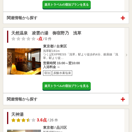
楽天トラベルの宿泊プランを見る
関連情報から探す
天然温泉 凌雲の湯 御宿野乃 浅草
-点
/ 0 件
東京都 / 台東区
浅草駅181m
つくばEXPRESS「浅草」駅より徒歩約4分、銀座線「浅
草」駅より徒…
営業時間 15:00～翌10:00
入浴料金 ～
宿泊
炭酸水素塩泉
楽天トラベルの宿泊プランを見る
関連情報から探す
天神湯
3.6点
/ 26 件
東京都 / 品川区