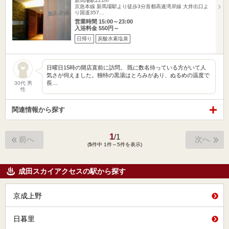
新馬場駅221m
京急本線 新馬場駅より徒歩3分首都高速湾岸線 大井出口よ
り国道357…
営業時間 15:00～23:00
入浴料金 550円～
日帰り
炭酸水素塩泉
日曜日15時の開店直前に訪問。 既に数名待っている方がいて人
気さが伺えました。独特の黒湯はとろみがあり、ぬるめの温度で
長…
30代 男
性
関連情報から探す
1
/
1
前へ
次へ
(
5
件中 1件～5件を表示)
成田スカイアクセスの駅から探す
京成上野
日暮里