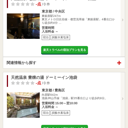
-点
/ 0 件
東京都 / 中央区
東銀座駅247m
東京メトロ日比谷線・都営浅草線「東銀座駅」4番出口か
ら徒歩約4分 …
営業時間
入浴料金 ～
宿泊
炭酸水素塩泉
楽天トラベルの宿泊プランを見る
関連情報から探す
天然温泉 豊穣の湯 ドーミーイン池袋
-点
/ 0 件
東京都 / 豊島区
向原駅642m
池袋JR山手線「池袋」駅35番出口より徒歩約9分。
営業時間 15:00～翌10:00
入浴料金 ～
宿泊
炭酸水素塩泉