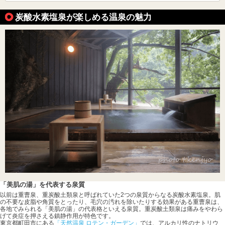
炭酸水素塩泉が楽しめる温泉の魅力
「美肌の湯」を代表する泉質
以前は重曹泉、重炭酸土類泉と呼ばれていた2つの泉質からなる炭酸水素塩泉。肌
の不要な皮脂や角質をとったり、毛穴の汚れを除いたりする効果がある重曹泉は、
各地でみられる「美肌の湯」の代表格といえる泉質。重炭酸土類泉は痛みをやわら
げて炎症を押さえる鎮静作用が特色です。
東京都町田市にある
「天然温泉 ロテン・ガーデン」
では、アルカリ性のナトリウ