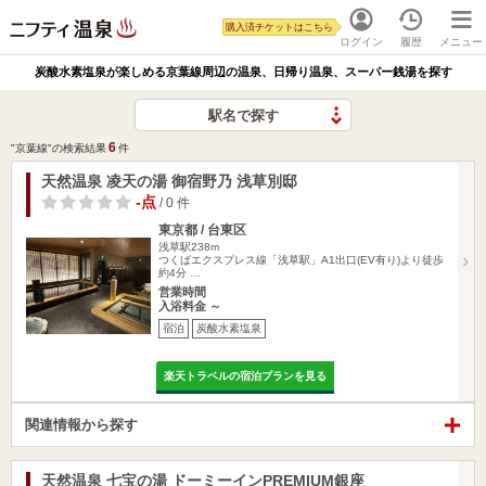
購入済チケットはこちら
ログイン
履歴
メニュー
炭酸水素塩泉が楽しめる京葉線周辺の温泉、日帰り温泉、スーパー銭湯を探す
駅名で探す
6
"京葉線"の検索結果
件
天然温泉 凌天の湯 御宿野乃 浅草別邸
-点
/ 0 件
東京都 / 台東区
浅草駅238m
つくばエクスプレス線「浅草駅」A1出口(EV有り)より徒歩
約4分 …
営業時間
入浴料金 ～
宿泊
炭酸水素塩泉
楽天トラベルの宿泊プランを見る
関連情報から探す
天然温泉 七宝の湯 ドーミーインPREMIUM銀座