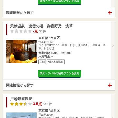
楽天トラベルの宿泊プランを見る
関連情報から探す
天然温泉 凌雲の湯 御宿野乃 浅草
-点
/ 0 件
東京都 / 台東区
浅草駅181m
つくばEXPRESS「浅草」駅より徒歩約4分、銀座線「浅
草」駅より徒…
営業時間 15:00～翌10:00
入浴料金 ～
宿泊
炭酸水素塩泉
楽天トラベルの宿泊プランを見る
関連情報から探す
戸越銀座温泉
3.5点
/ 37 件
東京都 / 品川区
戸越駅209m
都営浅草線「戸越」駅より徒歩3分 東急池上線「戸越銀