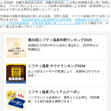
ム-塩化物・炭酸水素塩泉を提供。炭酸水素塩泉による肌の老廃物を取り除く効果に
加え、アルカリ性によるクレンジング効果や塩化物泉による保温・保湿効果なども
あわせて得られる贅沢な泉質となっています。
京葉線の炭酸水素塩泉が楽しめる温泉、日帰り温泉、スーパー銭湯の中でも特に人
気があるのは、
天然温泉 凌天の湯 御宿野乃 浅草別邸
、
天然温泉 七宝の湯 ドーミ
ーインPREMIUM銀座
、
天然温泉 豊穣の湯 ドーミーイン池袋
などの施設です。ぜ
ひ一度は足を運んでみてください。
第20回ニフティ温泉年間ランキング2025
全国約2.2万件の中から頂点に選ばれた、2025年の人
気施設は…
ニフティ温泉 サウナランキング2026
おふろ好きユーザーの投票により、全国No.1サウナが
決定！
ニフティ温泉プレミアムクーポン
ノジマモバイル会員向け 通常よりもお得な「特別価
格」で人気の温泉を満喫できる！