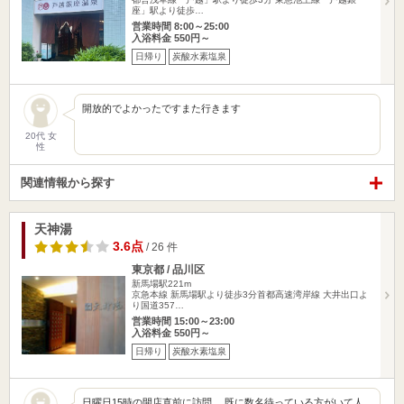
座」駅より徒歩…
営業時間 8:00～25:00
入浴料金 550円～
日帰り
炭酸水素塩泉
開放的でよかったですまた行きます
20代 女
性
関連情報から探す
天神湯
3.6点
/ 26 件
東京都 / 品川区
新馬場駅221m
京急本線 新馬場駅より徒歩3分首都高速湾岸線 大井出口よ
り国道357…
営業時間 15:00～23:00
入浴料金 550円～
日帰り
炭酸水素塩泉
日曜日15時の開店直前に訪問。 既に数名待っている方がいて人