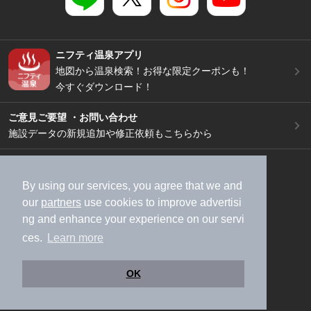
ニフティ温泉アプリ
地図から温泉検索！お得な限定クーポンも！
今すぐダウンロード！
ご意見ご要望 ・お問い合わせ
施設データの新規追加や修正依頼もこちらから
スマートフォン
/
PC
加盟店募集（資料請求）
広告出稿のご案内
By using our services, you agree that we and
our
partners
use cookies to improve advertisi
利用規約
ライフスタイルMEMBERS+規約
ng and enhance your experience on our servi
特定商取引法に基づく表記
ヘルプ
採用情報
ces.
Learn more
運営会社
個人情報保護ポリシー
©NIFTY Lifestyle Co., Ltd.
OK