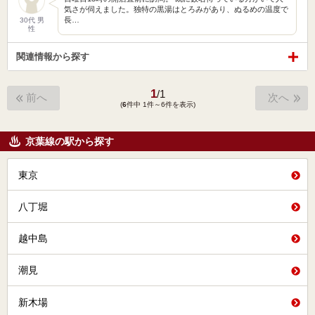
気さが伺えました。独特の黒湯はとろみがあり、ぬるめの温度で
長…
30代 男
性
関連情報から探す
1
/
1
前へ
次へ
(
6
件中 1件～6件を表示)
京葉線の駅から探す
東京
八丁堀
越中島
潮見
新木場