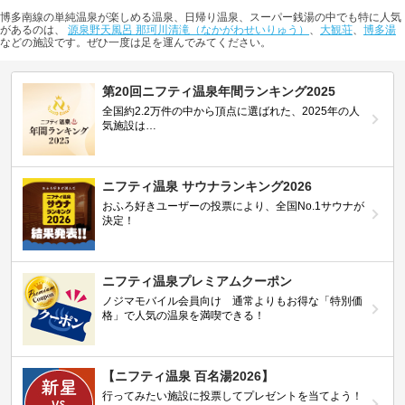
博多南線の単純温泉が楽しめる温泉、日帰り温泉、スーパー銭湯の中でも特に人気
があるのは、
源泉野天風呂 那珂川清滝（なかがわせいりゅう）
、
大観荘
、
博多湯
などの施設です。ぜひ一度は足を運んでみてください。
第20回ニフティ温泉年間ランキング2025
全国約2.2万件の中から頂点に選ばれた、2025年の人
気施設は…
ニフティ温泉 サウナランキング2026
おふろ好きユーザーの投票により、全国No.1サウナが
決定！
ニフティ温泉プレミアムクーポン
ノジマモバイル会員向け 通常よりもお得な「特別価
格」で人気の温泉を満喫できる！
【ニフティ温泉 百名湯2026】
行ってみたい施設に投票してプレゼントを当てよう！