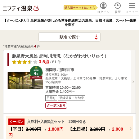
購入済チケットはこちら
ログイン
履歴
メニュー
【クーポンあり】単純温泉が楽しめる博多南線周辺の温泉、日帰り温泉、スーパー銭湯
を探す
駅名で探す
4
"博多南線"の検索結果
件
源泉野天風呂 那珂川清滝（なかがわせいりゅう）
3.5点
/ 81 件
福岡県 / 那珂川市
博多南駅5.40km
西鉄電車「大橋駅」より車で20分JR「博多南駅」より車で
15分福岡中…
営業時間 10:00～22:00
入浴料金 1,400円～
日帰り
単純温泉・単純泉
クーポンあり
入館料+入館3点セット 200円引き
クーポン
【平日】
2,000円
→
1,800円
【土日祝】
2,200円
→
2,000
円