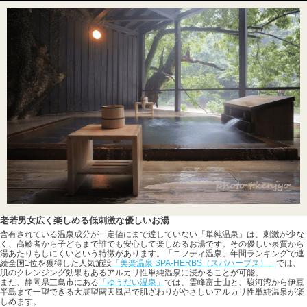
老若男女広く楽しめる低刺激な優しいお湯
含有されている温泉成分が一定値にまで達していない「単純温泉」は、刺激が少な
く、高齢者から子どもまで誰でも安心して楽しめるお湯です。その優しい泉質から
湯あたりもしにくいという特徴があります。「ニフティ温泉」年間ランキングで連
続全国1位を獲得した人気施設
「美楽温泉 SPA-HERBS（スパハーブス）」
では、
肌のクレンジング効果もあるアルカリ性単純温泉に浸かることが可能。
また、静岡県三島市にある
「ゆうだい温泉」
では、霊峰富士山と、駿河湾から伊豆
半島まで一望できる大展望露天風呂で肌ざわりがやさしいアルカリ性単純温泉が楽
しめます。