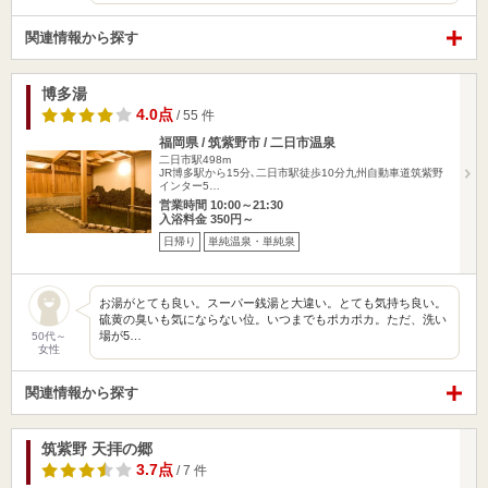
関連情報から探す
博多湯
4.0点
/ 55 件
福岡県 / 筑紫野市 / 二日市温泉
二日市駅498m
JR博多駅から15分､二日市駅徒歩10分九州自動車道筑紫野
インター5…
営業時間 10:00～21:30
入浴料金 350円～
日帰り
単純温泉・単純泉
お湯がとても良い。スーパー銭湯と大違い。とても気持ち良い。
硫黄の臭いも気にならない位。いつまでもポカポカ。ただ、洗い
場が5…
50代～
女性
関連情報から探す
筑紫野 天拝の郷
3.7点
/ 7 件