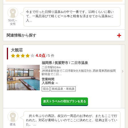
今まで行った日帰り温泉♨️の中で一番です。11時くらいに着い
て、一風呂浴びて軽くビール🍻と軽食を済ませてから温泉♨️に
入…
50代～
女性
関連情報から探す
大観荘
4.0点
/ 5 件
福岡県 / 筑紫野市 / 二日市温泉
二日市駅624m
JR博多駅特急で二日市駅9分大観荘5分､西鉄電車西鉄福岡
駅特急で二日…
営業時間
入浴料金 ～
宿泊
単純温泉・単純泉
楽天トラベルの宿泊プランを見る
約１年ぶりの再訪。叔父の一周忌のお浄めが、またもここで行
われた。対応が素晴らしいのでここに決めたと、従弟は言ってい
た。 …
匿名