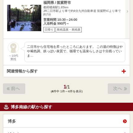
福岡県 / 筑紫野市
都府楼南駅1.85km
JR二日市駅より車で約8分九州自動車道 筑紫野ICより車で
約7分
営業時間 10:30～24:00
入浴料金 990円～
日帰り
単純温泉・単純泉
二日市から住宅地を昇ったところにあります。 この湯の特徴はや
や褐色調、鉄っぽい泉質で、循環でも温泉らしさは十分残ってい
ま…
～10代
男性
関連情報から探す
1
/
1
前へ
次へ
(
4
件中 1件～4件を表示)
博多南線の駅から探す
博多