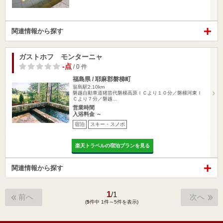
関連情報から探す
ガストホフ モンターニャ
-点
/ 0 件
福島県 / 耶麻郡磐梯町
翁島駅2.10km
磐越自動車道猪苗代磐梯高原ＩＣより１０分／磐梯河東Ｉ
Ｃより７分／磐越…
営業時間
入浴料金 ～
宿泊
スキー・スノボ
楽天トラベルの宿泊プランを見る
関連情報から探す
1
/
1
前へ
次へ
(
5
件中 1件～5件を表示)