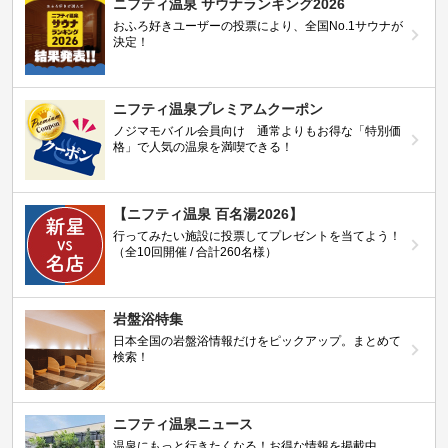
ニフティ温泉 サウナランキング2026
おふろ好きユーザーの投票により、全国No.1サウナが
決定！
ニフティ温泉プレミアムクーポン
ノジマモバイル会員向け 通常よりもお得な「特別価
格」で人気の温泉を満喫できる！
【ニフティ温泉 百名湯2026】
行ってみたい施設に投票してプレゼントを当てよう！
（全10回開催 / 合計260名様）
岩盤浴特集
日本全国の岩盤浴情報だけをピックアップ。まとめて
検索！
ニフティ温泉ニュース
温泉にもっと行きたくなる！お得な情報を掲載中