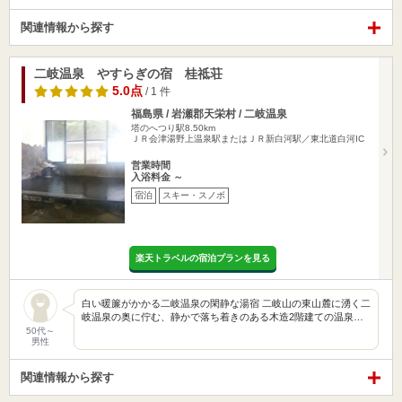
関連情報から探す
二岐温泉 やすらぎの宿 桂祗荘
5.0点
/ 1 件
福島県 / 岩瀬郡天栄村 / 二岐温泉
塔のへつり駅8.50km
ＪＲ会津湯野上温泉駅またはＪＲ新白河駅／東北道白河IC
営業時間
入浴料金 ～
宿泊
スキー・スノボ
楽天トラベルの宿泊プランを見る
白い暖簾がかかる二岐温泉の閑静な湯宿 二岐山の東山麓に湧く二
岐温泉の奥に佇む、静かで落ち着きのある木造2階建ての温泉…
50代～
男性
関連情報から探す