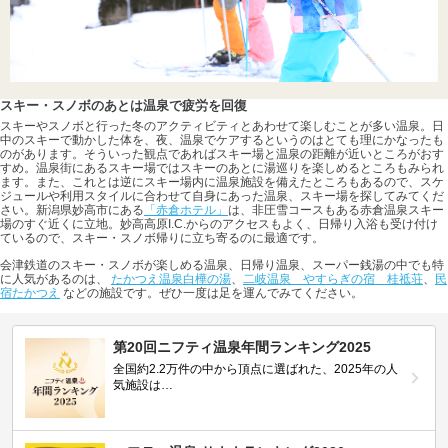
スキー・スノボのあとは温泉で疲労を回復
スキーやスノボと行った冬のアクティビティとあわせて楽しむことが多い温泉。日
中のスキーで動かした体を、夜、温泉でケアするというのはとても理にかなったも
のがあります。そういった観点であればスキー場と温泉の距離が近いところがおす
すめ。温泉街にあるスキー場ではスキーのあとに湯巡りを楽しめるところもみられ
ます。また、これとは逆にスキー場内に温泉施設を備えたところもあるので、スケ
ジュールや利用スタイルに合わせて自身にあった温泉、スキー場を探してみてくだ
さい。新潟県妙高市にある
「赤倉ホテル」
は、非圧雪コースもある赤倉温泉スキー
場のすぐ近くに立地。妙高高原I.C.からのアクセスもよく、日帰り入浴も受け付け
ているので、スキー・スノボ帰りに立ち寄るのに最適です。
会津鉄道のスキー・スノボが楽しめる温泉、日帰り温泉、スーパー銭湯の中でも特
に人気があるのは、
たかつえ温泉白樺の湯
、
二岐温泉 やすらぎの宿 桂祗荘
、
民
宿たかつえ
などの施設です。ぜひ一度は足を運んでみてください。
第20回ニフティ温泉年間ランキング2025
全国約2.2万件の中から頂点に選ばれた、2025年の人
気施設は…