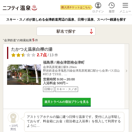
購入済チケットはこちら
ログイン
履歴
メニュー
スキー・スノボが楽しめる会津鉄道周辺の温泉、日帰り温泉、スーパー銭湯を探す
駅名で探す
5
"会津鉄道"の検索結果
件
たかつえ温泉白樺の湯
2.7点
/ 13 件
福島県 / 南会津郡南会津町
会津高原尾瀬口駅8.26km
野岩鉄道会津鬼怒川線会津高原尾瀬口駅から会津バス沼山
峠行きで23分、…
営業時間 9:00～20:00
入浴料金 500円～
日帰り
スキー・スノボ
楽天トラベルの宿泊プランを見る
アストリアホテルの脇に建つ日帰り温泉です。受付に人は常駐し
ておらず、料金箱にお金（宿泊者は入浴券）を投入して利用する
ように…
～10代
男性