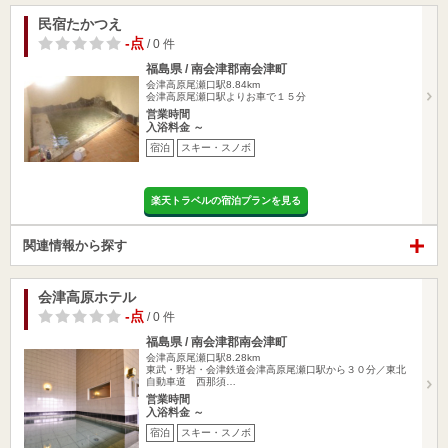
民宿たかつえ
-点
/ 0 件
福島県 / 南会津郡南会津町
会津高原尾瀬口駅8.84km
会津高原尾瀬口駅よりお車で１５分
営業時間
入浴料金 ～
宿泊
スキー・スノボ
楽天トラベルの宿泊プランを見る
関連情報から探す
会津高原ホテル
-点
/ 0 件
福島県 / 南会津郡南会津町
会津高原尾瀬口駅8.28km
東武・野岩・会津鉄道会津高原尾瀬口駅から３０分／東北
自動車道 西那須…
営業時間
入浴料金 ～
宿泊
スキー・スノボ