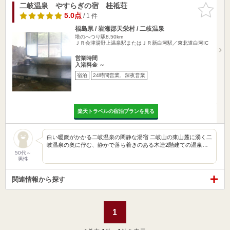
二岐温泉 やすらぎの宿 桂祗荘
お気に入
りに追加
5.0点
/ 1 件
福島県 / 岩瀬郡天栄村 / 二岐温泉
塔のへつり駅8.50km
ＪＲ会津湯野上温泉駅またはＪＲ新白河駅／東北道白河IC
営業時間
入浴料金 ～
宿泊
24時間営業、深夜営業
楽天トラベルの宿泊プランを見る
白い暖簾がかかる二岐温泉の閑静な湯宿 二岐山の東山麓に湧く二
岐温泉の奥に佇む、静かで落ち着きのある木造2階建ての温泉…
50代～
男性
関連情報から探す
1