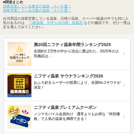
■関連まとめ
深夜営業している東京の温泉・スパ５選！
深夜営業している大阪の温泉・スパ５選！
白河周辺の深夜営業している温泉、日帰り温泉、スーパー銭湯の中でも特に人
気があるのは、
二岐温泉 やすらぎの宿 桂祗荘
などの施設です。ぜひ一度は
足を運んでみてください。
第20回ニフティ温泉年間ランキング2025
全国約2.2万件の中から頂点に選ばれた、2025年の人
気施設は…
ニフティ温泉 サウナランキング2026
おふろ好きユーザーの投票により、全国No.1サウナが
決定！
ニフティ温泉プレミアムクーポン
ノジマモバイル会員向け 通常よりもお得な「特別価
格」で人気の温泉を満喫できる！