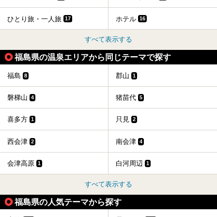
ひとり旅・一人旅
ホテル
17
16
すべて表示する
福島県の温泉エリアから同じテーマで探す
福島
郡山
8
1
磐梯山
猪苗代
4
5
喜多方
只見
1
2
西会津
南会津
2
4
会津高原
白河周辺
1
1
すべて表示する
福島県の人気テーマから探す