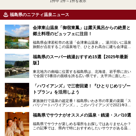
1
件中 1件～1件を表示
福島県のニフティ温泉ニュース
会津東山温泉「御宿東鳳」は露天風呂からの絶景と
郷土料理のビュッフェに注目！
福島県会津若松市の名湯「会津東山温泉」。湯川沿いに温泉
旅館が点在するこの温泉地で、ひときわ高台に建ち会津盆地
一望の眺望をほしいままにする絶景の宿、それがORIX HOT
ELS & RESORTSの「御宿東鳳」です。
福島県のスーパー銭湯おすすめ15選【2025年最新
版】
大浴場は「宙の湯」「棚雲の湯」の2つ。いずれも素晴らし
い開放感。ビュッフェレストラン「あがらんしょ」での会津
東北地方の南端に位置する福島県は、北海道、岩手県に次い
の郷土料理など夕朝食の美味しさも評判。人気のこのお宿の
で全国で3番目の面積を誇る広い県です。太平洋に面した
過ごし方を徹底紹介いたします。
「浜通り」から、南北に阿武隈川が流れ水田や果樹園が広が
る「中通り」、磐梯山や猪苗代湖、五色沼、尾瀬湿原などが
───
「ハワイアンズ」で三密回避！『ひとりじめリゾー
ある「会津地方」まで、変化に富んだ自然を楽しめるのが魅
提供元：オリックス・ホテルマネジメント株式会社【PR】
トプラン』を活用しよう
力です。
この記事は会津東山温泉 御宿東鳳のPR記事です。
東京から新幹線なら1時間半、車でも3時間程度とアクセス
家族旅行で温泉の超定番！福島県いわき市の常夏の楽園「ス
も良好で、首都圏からの週末旅行先としても人気の福島県。
パリゾートハワイアンズ」。このハワイアンズで2021年3月
そんな福島県でチェックしておきたい、評判のスーパー銭湯
25日より「ひとりじめリゾートプラン第2弾」として「かぞ
をピックアップしました。
く温泉編」をスタートしました。
福島県でサウナがオススメの温泉・銭湯・スパ10選
子供と一緒に安心して温泉に行きたい、そんな方にお役立ち
福島県でサウナが楽しめる場所をお探しではありませんか？
のこのプランをはじめとして、ハワイアンズの「ひとりじめ
この記事では、県内で特におすすめしたいサウナがある温泉
リゾートプラン」の魅力をご紹介します。
や銭湯、スパを厳選してご紹介！