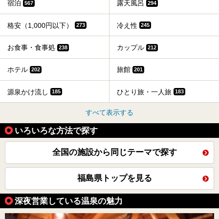
宿泊
露天風呂
567
294
格安（1,000円以下）
冷え性
273
245
お食事・食事処
カップル
238
212
ホテル
旅館
202
201
源泉かけ流し
ひとり旅・一人旅
185
183
すべて表示する
いろいろな方法で探す
全国の施設から同じテーマで探す
福島県トップを見る
深夜営業している温泉の魅力