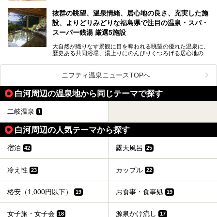
「サウナで思いっきり汗をかいてスッキリしたい！」
抜群の眺望、温泉情緒、居心地の良さ、充実した施
「最近疲れが溜まってる。リフレッシュできる場所ないか
な？」
設、よりどりみどりな福島県で注目の温泉・スパ・
そんな方は、ぜひサウナに足を運んでみてくださいね。
スーパー銭湯 厳選5施設
大自然が織りなす景観に目を奪われる眺望の優れた温泉に、
歴史ある共同浴場、湯上りにのんびりくつろげる居心地のい
い温泉やさまざまなニーズに応えてくれる施設充実度の高い
スーパー銭湯など、多種多様な温浴施設が割拠する福島県。
今回は、そんな福島県にある温浴施設のなかから、筆者が
ニフティ温泉ニュースTOPへ
「一度訪ねてみたい」と気になっている魅力的な施設を5件
ピックアップして紹介します。
白河周辺の温泉地から同じテーマで探す
※2021/07/21時点の情報です。
二岐温泉
1
白河周辺の人気テーマから探す
宿泊
露天風呂
42
25
冷え性
カップル
23
22
格安（1,000円以下）
お食事・食事処
19
19
女子旅・女子会
源泉かけ流し
18
17