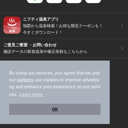
ニフティ温泉アプリ
地図から温泉検索！お得な限定クーポンも！
今すぐダウンロード！
ご意見ご要望 ・お問い合わせ
施設データの新規追加や修正依頼もこちらから
スマートフォン
/
PC
加盟店募集（資料請求）
広告出稿のご案内
By using our services, you agree that we and
our
partners
use cookies to improve advertisi
利用規約
ライフスタイルMEMBERS+規約
ng and enhance your experience on our servi
特定商取引法に基づく表記
ヘルプ
採用情報
ces.
Learn more
運営会社
個人情報保護ポリシー
©NIFTY Lifestyle Co., Ltd.
OK