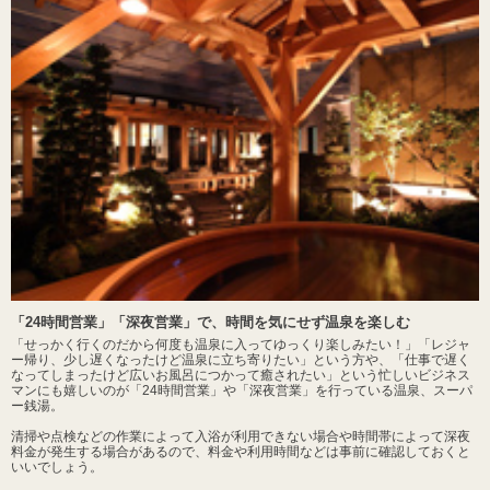
「24時間営業」「深夜営業」で、時間を気にせず温泉を楽しむ
「せっかく行くのだから何度も温泉に入ってゆっくり楽しみたい！」「レジャ
ー帰り、少し遅くなったけど温泉に立ち寄りたい」という方や、「仕事で遅く
なってしまったけど広いお風呂につかって癒されたい」という忙しいビジネス
マンにも嬉しいのが「24時間営業」や「深夜営業」を行っている温泉、スーパ
ー銭湯。
清掃や点検などの作業によって入浴が利用できない場合や時間帯によって深夜
料金が発生する場合があるので、料金や利用時間などは事前に確認しておくと
いいでしょう。