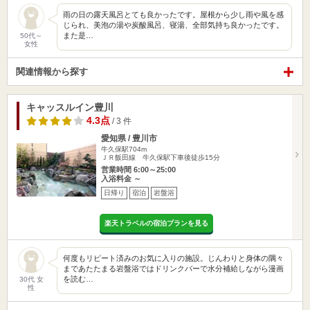
雨の日の露天風呂とても良かったです。屋根から少し雨や風を感
じられ、美泡の湯や炭酸風呂、寝湯、全部気持ち良かったです。
また是…
50代～
女性
関連情報から探す
キャッスルイン豊川
4.3点
/ 3 件
愛知県 / 豊川市
牛久保駅704m
ＪＲ飯田線 牛久保駅下車後徒歩15分
営業時間 6:00～25:00
入浴料金 ～
日帰り
宿泊
岩盤浴
楽天トラベルの宿泊プランを見る
何度もリピート済みのお気に入りの施設。じんわりと身体の隅々
まであたたまる岩盤浴ではドリンクバーで水分補給しながら漫画
を読む…
30代 女
性