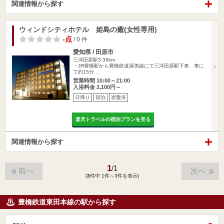
関連情報から探す
ウィンドシティホテル 姫島の癒(女性専用)
-点
/ 0 件
愛知県 / 田原市
三河田原駅3.38km
・JR豊橋駅から豊橋鉄道渥美線にて三河田原駅下車、車に
て約15分 …
営業時間 10:00～21:00
入浴料金 2,100円～
日帰り
宿泊
岩盤浴
楽天トラベルの宿泊プランを見る
関連情報から探す
1
/
1
前へ
次へ
(
3
件中 1件～3件を表示)
豊橋鉄道東田本線の駅から探す