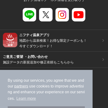
ニフティ温泉アプリ
地図から温泉検索！お得な限定クーポンも！
今すぐダウンロード！
ご意見ご要望 ・お問い合わせ
施設データの新規追加や修正依頼もこちらから
スマートフォン
/
PC
加盟店募集（資料請求）
広告出稿のご案内
By using our services, you agree that we and
our
partners
use cookies to improve advertisi
利用規約
ライフスタイルMEMBERS+規約
ng and enhance your experience on our servi
特定商取引法に基づく表記
ヘルプ
採用情報
ces.
Learn more
運営会社
個人情報保護ポリシー