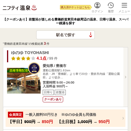
購入済チケットはこちら
ログイン
履歴
メニュー
【クーポンあり】岩盤浴が楽しめる豊橋鉄道東田本線周辺の温泉、日帰り温泉、スーパ
ー銭湯を探す
駅名で探す
3
"豊橋鉄道東田本線"の検索結果
件
ゆのゆ TOYOHASHI
4.1点
/ 99 件
愛知県 / 豊橋市
運動公園前駅1.61km
名鉄・JR「豊橋駅」より車で20分・豊鉄市内線「運動公園
前」より徒歩…
営業時間 9:00～24:00
入浴料金 900円～
日帰り
岩盤浴
クーポンあり
一般入館料50円引き ※ゆのゆ会員も同価格
会員限定
【平日】
900円
→
850円
【土日祝】
1,000円
→
950円