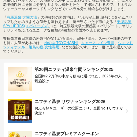
大量の汗をかくので、入浴前や入浴中に こまめな水分補給が必要です。毒素や
老廃物以外に身体に必要なミネラル成分も汗として排出されるので、ミネラル
ウォーターやスポーツドリンクなどでミネラル分の補給も心がけましょう。
「
有馬温泉 太閤の湯
」の他種類の岩盤浴は、どれも安土桃山時代にタイムスリ
ップしたかのうような気分を味わえます。埼玉県さいたま市にある「
美楽温泉
SPA-HERBS(スパハーブス)
」は、埼玉県最大級の新感覚スパリゾート。オリジ
ナリティあふれるユニークな種類の4種類の岩盤浴を楽しめます。
豊橋鉄道東田本線の岩盤浴が楽しめる温泉、日帰り温泉、スーパー銭湯の中で
も特に人気があるのは、
ゆのゆ TOYOHASHI
、
キャッスルイン豊川
、
ウィンド
シティホテル 姫島の癒(女性専用)
などの施設です。ぜひ一度は足を運んでみ
てください。
第20回ニフティ温泉年間ランキング2025
全国約2.2万件の中から頂点に選ばれた、2025年の人
気施設は…
ニフティ温泉 サウナランキング2026
おふろ好きユーザーの投票により、全国No.1サウナが
決定！
ニフティ温泉プレミアムクーポン