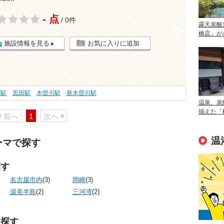
- 点
/ 0件
露天炭酸
>
橋店」が
施設情報を見る
お気に入りに追加
堤駅
黒田駅
木曽川駅
新木曽川駅
温泉、炭
揃えた「
前へ
1
次へ
温
ーマで探す
探す
名古屋市内
(3)
岡崎
(3)
渥美半島
(2)
三河湾
(2)
ら探す