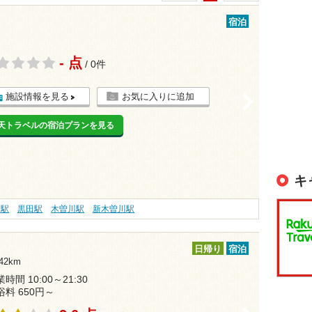
宿泊
- 点
/ 0件
施設情報を見る
お気に入りに追加
>
天トラベルの宿泊プランを見る
キ
堤駅
黒田駅
木曽川駅
新木曽川駅
日帰り
宿泊
42km
時間 10:00～21:30
浴料 650円～