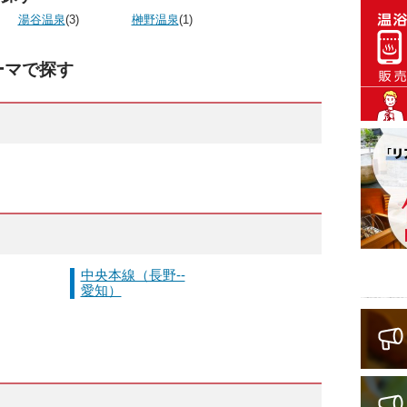
湯谷温泉
(3)
榊野温泉
(1)
ーマで探す
中央本線（長野--
愛知）