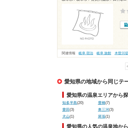
関連情報
岐阜 宿泊
岐阜 旅館
木曽川
愛知県の地域から同じテ
愛知県の温泉エリアから
知多半島
(20)
豊橋
(7)
豊田
(3)
奥三河
(3)
犬山
(1)
尾張
(1)
愛知県の人気の温泉地か