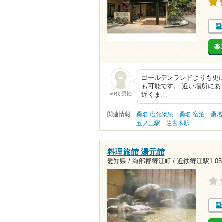
楽
ゴールデンランドよりも更
も可能です。 近い場所に
40代 男性
近くま…
関連情報
桑名 塩化物泉
桑名 宿泊
桑名
五ノ三駅
佐古木駅
料理旅館 湯元館
愛知県 / 海部郡蟹江町 /
近鉄蟹江駅1.05