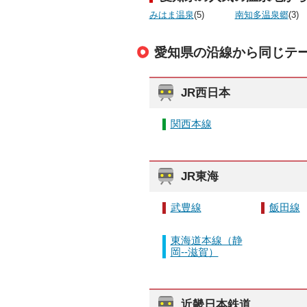
みはま温泉
(5)
南知多温泉郷
(3)
愛知県の沿線から同じテ
JR西日本
関西本線
JR東海
武豊線
飯田線
東海道本線（静
岡--滋賀）
近畿日本鉄道