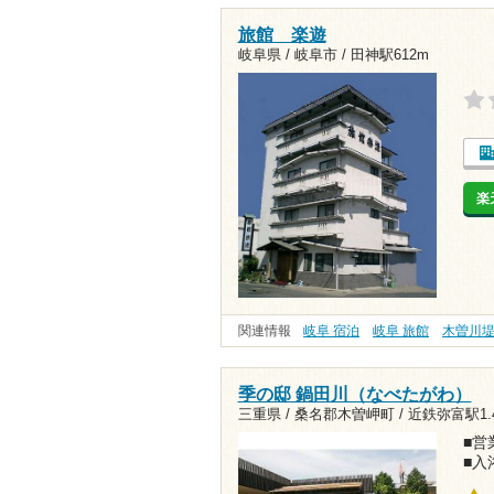
旅館 楽遊
岐阜県 / 岐阜市 /
田神駅612m
楽
関連情報
岐阜 宿泊
岐阜 旅館
木曽川
季の邸 鍋田川（なべたがわ）
三重県 / 桑名郡木曽岬町 /
近鉄弥富駅1.
■営業
■入