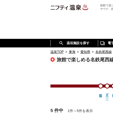
旅館で楽
サウナ、
温浴施設を探す
電
温泉TOP
>
東海
>
愛知県
>
名鉄尾西線
旅館で楽しめる名鉄尾西
五ノ三
5 件中
1件～5件を表示