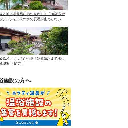
泉と地下水風呂に満たされる！「極楽湯 豊
ポテンシャル高すぎて長湯が止まらない
酸風呂、サウナからラドン蒸気浴まで取り
極楽湯 上尾店」
浴施設の方へ
ニフティ温泉を使って手軽に集