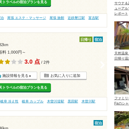
天トラベルの宿泊プランを見る
サウナ＆
ューアル
レポート
宿泊
尾張 エステ・マッサージ
尾張 旅館
近鉄蟹江駅
富吉駅
日帰り
宿泊
32km
浴料 1,000円～
天然温泉
日帰り温
3.0 点
/ 2件
>
施設情報を見る
お気に入りに追加
天トラベルの宿泊プランを見る
ファミリ
岐阜 冷え性
岐阜 カップル
木曽川堤駅
黒田駅
木曽川駅
Faのシ
宿泊
46km