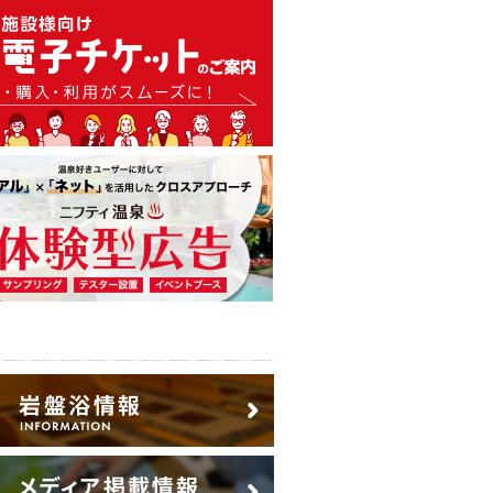
温泉・日帰り温泉・スーパー銭
広告出稿のご案内