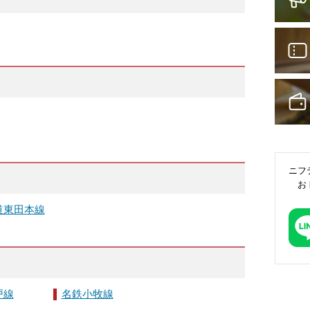
ニフ
お
道東田本線
戸線
名鉄小牧線