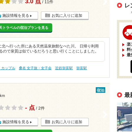
3.0 点
>
/ 11件
レ
施設情報を見る
お気に入りに追加
天トラベルの宿泊プランを見る
楽
に北へ行った所にある天然温泉旅館なべた川。 日帰り利用
料
あるので泉質は似ているだろうと思い行くことにしました。
最
 カップル
桑名 女子旅・女子会
近鉄弥富駅
弥富駅
宿泊
最
km
- 点
/ 2件
>
施設情報を見る
お気に入りに追加