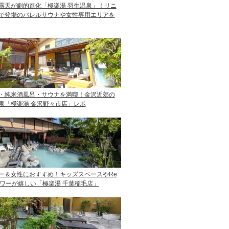
露天が劇的進化「極楽湯 羽生温泉」！リニ
で登場のバレルサウナや女性専用エリアを
・純米酒風呂・サウナを満喫！金沢近郊の
泉「極楽湯 金沢野々市店」レポ
ー＆女性におすすめ！キッズスペースやRe
ャワーが嬉しい「極楽湯 千葉稲毛店」