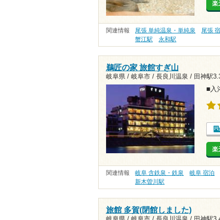
楽
関連情報
尾張 単純温泉・単純泉
尾張 
蟹江駅
永和駅
鵜匠の家 旅館すぎ山
岐阜県 / 岐阜市 / 長良川温泉 /
田神駅3.
■入
楽
関連情報
岐阜 含鉄泉・鉄泉
岐阜 宿泊
新木曽川駅
旅館 多賀(閉館しました)
岐阜県 / 岐阜市 / 長良川温泉 /
田神駅3.