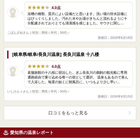
4.0点
浴槽の種類、質共によい設備だと思います。洗い場の排水設備に
はびっくりしました。汚れた水やお湯がきちんと流れるように十
分配慮されておりとても清潔感を感じました。サウナに関し…
こばんざめさん
| 性別：男性 | 年代：50代～
投稿日：2026年6月18日
[岐阜県/岐阜/長良川温泉] 長良川温泉 十八楼
4.0点
老舗旅館の十八桜に宿泊した。ぎふ長良川の鵜飼の観光船に専用
通路経由で乗り込める唯一の宿として選択。 温泉もあるので喜ん
で入浴した。毎度の如くに朝風呂に、いつもより少し早い…
いしけんｚさん
| 性別：男性 | 年代：50代～
投稿日：2026年6月15日
口コミをもっと見る
愛知県の温泉レポート