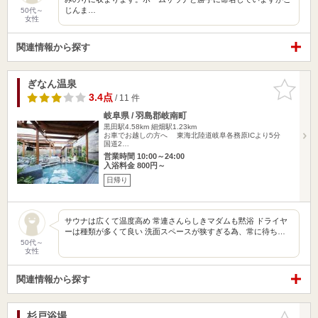
じんま…
50代～
女性
関連情報から探す
ぎなん温泉
お気に入
りに追加
3.4点
/ 11 件
岐阜県 / 羽島郡岐南町
黒田駅4.58km
細畑駅1.23km
お車でお越しの方へ 東海北陸道岐阜各務原ICより5分
国道2…
営業時間 10:00～24:00
入浴料金 800円～
日帰り
サウナは広くて温度高め 常連さんらしきマダムも黙浴 ドライヤ
ーは種類が多くて良い 洗面スペースが狭すぎる為、常に待ち…
50代～
女性
関連情報から探す
杉戸浴場
お気に入