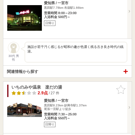
愛知県 / 一宮市
黒田駅7.78km
布袋駅1.66km
営業時間 8:00～23:00
入浴料金 500円～
日帰り
施設が若干汚く感じるが昭和の趣が色濃く残る古き良き時代の銭
湯。
30代 男
性
関連情報から探す
いちのみや温泉 楽だの湯
お気に入
りに追加
2.9点
/ 27 件
愛知県 / 一宮市
黒田駅8.23km
妙興寺駅1.37km
尾張一宮駅より徒歩
営業時間 7:30～25:00
入浴料金 550円～
日帰り