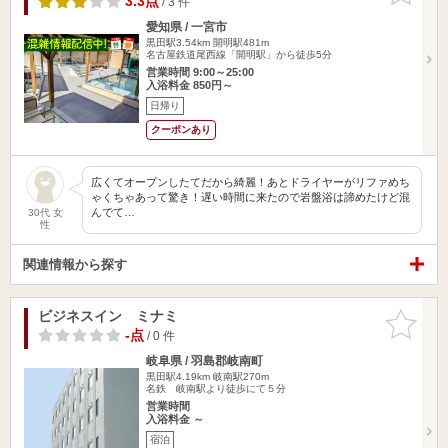
3.3点
/ 3 件
愛知県 / 一宮市
黒田駅3.54km
開明駅481m
名古屋鉄道尾西線「開明駅」から徒歩5分
営業時間 9:00～25:00
入浴料金 850円～
日帰り
クーポンあり
広くてオープンしたてだから綺麗！あとドライヤーがリファめち
ゃくちゃあって驚き！遅い時間に来たので岩盤浴は諦めたけど混
んでて…
30代 女
性
関連情報から探す
ビジネスイン ミナミ
お気に入
りに追加
-点
/ 0 件
岐阜県 / 羽島郡岐南町
黒田駅4.19km
岐南駅270m
名鉄 岐南駅より徒歩にて５分
営業時間
入浴料金 ～
宿泊