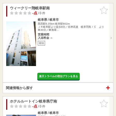
ウィークリー翔岐阜駅南
お気に入
りに追加
-点
/ 0 件
岐阜県 / 岐阜市
黒田駅6.35km
岐阜駅602m
ＪＲ岐阜駅より徒歩8分／名神高速 岐阜羽島ＩＣ より
車30分／東海環…
営業時間
入浴料金 ～
宿泊
楽天トラベルの宿泊プランを見る
関連情報から探す
ホテルルートイン岐阜県庁南
お気に入
りに追加
-点
/ 0 件
岐阜県 / 岐阜市