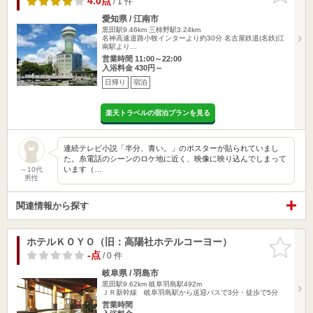
4.0点
/ 1 件
愛知県 / 江南市
黒田駅9.46km
三柿野駅3.24km
名神高速道路小牧インターより約30分 名古屋鉄道(名鉄)江
南駅より…
営業時間 11:00～22:00
入浴料金 430円～
日帰り
宿泊
楽天トラベルの宿泊プランを見る
連続テレビ小説「半分、青い。」のポスターが貼られていまし
た。糸電話のシーンのロケ地に近く、映像に映り込んでしまって
います（…
～10代
男性
関連情報から探す
ホテルＫＯＹＯ（旧：高陽社ホテルコーヨー）
お気に入
りに追加
-点
/ 0 件
岐阜県 / 羽島市
黒田駅9.62km
岐阜羽島駅492m
ＪＲ新幹線 岐阜羽島駅から送迎バスで3分・徒歩で5分
営業時間