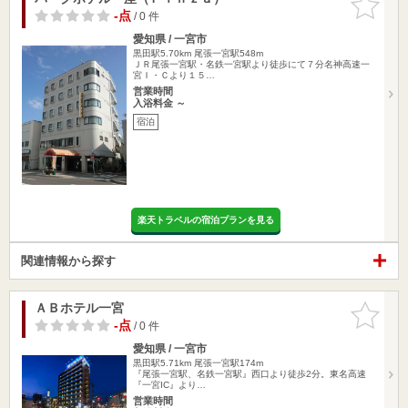
りに追加
-点
/ 0 件
愛知県 / 一宮市
黒田駅5.70km
尾張一宮駅548m
ＪＲ尾張一宮駅・名鉄一宮駅より徒歩にて７分名神高速一
宮Ｉ・Ｃより１５…
営業時間
入浴料金 ～
宿泊
楽天トラベルの宿泊プランを見る
関連情報から探す
ＡＢホテル一宮
お気に入
りに追加
-点
/ 0 件
愛知県 / 一宮市
黒田駅5.71km
尾張一宮駅174m
『尾張一宮駅、名鉄一宮駅』西口より徒歩2分。東名高速
『一宮IC』より…
営業時間