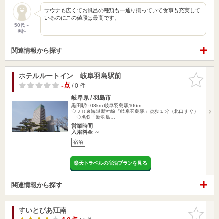
サウナも広くてお風呂の種類も一通り揃っていて食事も充実して
いるのにこの値段は最高です。
50代～
男性
関連情報から探す
ホテルルートイン 岐阜羽島駅前
お気に入
りに追加
-点
/ 0 件
岐阜県 / 羽島市
黒田駅9.08km
岐阜羽島駅106m
◇ＪＲ東海道新幹線「岐阜羽島駅」徒歩１分（北口すぐ）
◇名鉄「新羽島…
営業時間
入浴料金 ～
宿泊
楽天トラベルの宿泊プランを見る
関連情報から探す
すいとぴあ江南
お気に入
りに追加