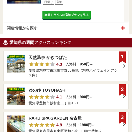
日帰り
宿泊
楽天トラベルの宿泊プランを見る
関連情報から探す
愛知県の週間アクセスランキング
1
天然温泉 かきつばた
4.3
入浴料：
950円～
愛知県刈谷市東境町吉野55番地（刈谷ハイウェイオアシ
ス内）
2
ゆのゆ TOYOHASHI
4.1
入浴料：
900円～
愛知県豊橋市飯村南二丁目31-1
3
RAKU SPA GARDEN 名古屋
4.9
入浴料：
1980円～
愛知県名古屋市名東区平和が丘1丁目65番地-2