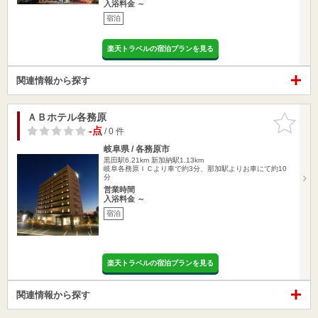
入浴料金 ～
宿泊
楽天トラベルの宿泊プランを見る
関連情報から探す
ＡＢホテル各務原
お気に入
りに追加
-点
/ 0 件
岐阜県 / 各務原市
黒田駅6.21km
新加納駅1.13km
岐阜各務原ＩＣより車で約3分、那加駅よりお車にて約10
分
営業時間
入浴料金 ～
宿泊
楽天トラベルの宿泊プランを見る
関連情報から探す