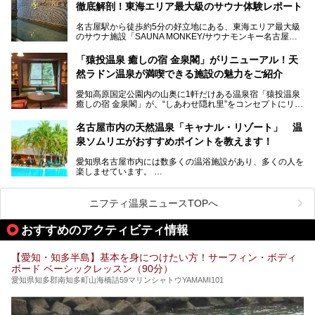
今回は、全面リニューアルして新しくなった「スパアクアス
徹底解剖！東海エリア最大級のサウナ体験レポート
い」「休日に時間を忘れて1日中ダラダラ過ごしたい」「コ
湯友楽」に一足早くお邪魔して取材してきました！
スパ良く非日常の極上体験を味わいたい」人向けの施設が多
名古屋駅から徒歩約5分の好立地にある、東海エリア最大級
くある点が魅力です！
のサウナ施設「SAUNA MONKEY/サウナモンキー名古屋」
をご存じですか？
今回は、名古屋市でおすすめのスーパー銭湯を紹介します。
「名古屋駅周辺ってサウナが少ないよね」という声をよく耳
お好みの温泉施設を見つけて楽しんでくださいね。
「猿投温泉 癒しの宿 金泉閣」がリニューアル！天
にするだけあり、アクセスの良さにも胸が高鳴ります。
然ラドン温泉が満喫できる施設の魅力をご紹介
今回は普段は男性専用となっているパブリックサウナが、女
性専用で公開される『レディースデー』が開催されたので、
愛知高原国定公園内の山奥に1軒だけある温泉宿「猿投温泉
さっそく取材してきました！
癒しの宿 金泉閣」が、“しあわせ隠れ里”をコンセプトにリニ
ューアルオープンします。
名古屋市内の天然温泉「キャナル・リゾート」 温
天然ラドン温泉が堪能できるお風呂や、新設・改装された客
泉ソムリエがおすすめポイントを教えます！
室、地元の食材と温泉水で作られたお料理……。
新しくなった「猿投温泉 癒しの宿 金泉閣」の魅力を丸ごと
愛知県名古屋市内には数多くの温浴施設があり、多くの人を
ご紹介します。
楽しませています。
その中でも今回は「キャナル・リゾート」について、温泉ソ
ムリエの目線で紹介していきます！
ニフティ温泉ニュースTOPへ
名古屋市内にはスーパー銭湯や日帰り温泉が多く、「どこに
行こうかな？」と悩んでしまう方も多いと思います。
おすすめのアクティビティ情報
ぜひこの記事を参考にして「キャナル・リゾート」に出かけ
てみるのはいかがでしょうか？
【愛知・知多半島】基本を身につけたい方！サーフィン・ボディ
ボード ベーシックレッスン（90分）
愛知県知多郡南知多町山海橋詰59マリンシャトウYAMAMI101