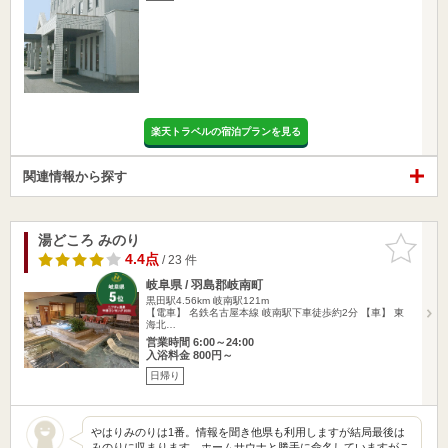
楽天トラベルの宿泊プランを見る
関連情報から探す
湯どころ みのり
お気に入
りに追加
4.4点
/ 23 件
岐阜県 / 羽島郡岐南町
黒田駅4.56km
岐南駅121m
【電車】 名鉄名古屋本線 岐南駅下車徒歩約2分 【車】 東
海北…
営業時間 6:00～24:00
入浴料金 800円～
日帰り
やはりみのりは1番。情報を聞き他県も利用しますが結局最後は
みのりに収まります。ホームサウナと勝手に命名していますがこ