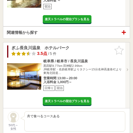
入浴料金 ～
宿泊
楽天トラベルの宿泊プランを見る
関連情報から探す
ぎふ長良川温泉 ホテルパーク
お気に入
りに追加
3.5点
/ 5 件
岐阜県 / 岐阜市 / 長良川温泉
黒田駅9.77km
田神駅2.99km
JR岐阜駅・名鉄岐阜駅よりタクシー15分名神高速各ICより
東海北陸道…
営業時間 13:00～20:00
入浴料金 1,000円～
日帰り
宿泊
楽天トラベルの宿泊プランを見る
舟で食べるコースある
50代～
女性