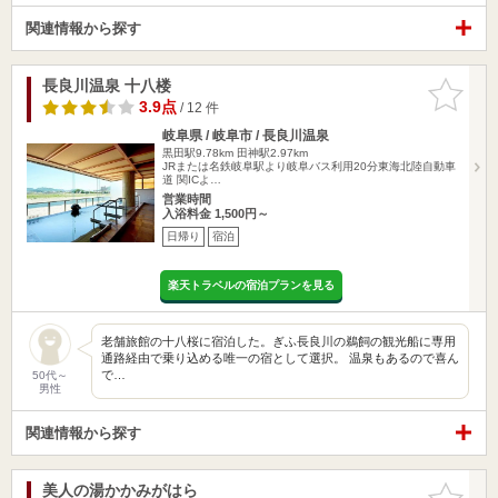
関連情報から探す
長良川温泉 十八楼
お気に入
りに追加
3.9点
/ 12 件
岐阜県 / 岐阜市 / 長良川温泉
黒田駅9.78km
田神駅2.97km
JRまたは名鉄岐阜駅より岐阜バス利用20分東海北陸自動車
道 関ICよ…
営業時間
入浴料金 1,500円～
日帰り
宿泊
楽天トラベルの宿泊プランを見る
老舗旅館の十八桜に宿泊した。ぎふ長良川の鵜飼の観光船に専用
通路経由で乗り込める唯一の宿として選択。 温泉もあるので喜ん
で…
50代～
男性
関連情報から探す
美人の湯かかみがはら
お気に入