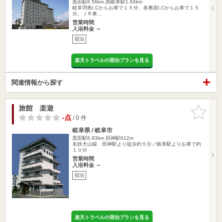
黒田駅6.56km
西岐阜駅1.84km
岐阜羽島I.Cからお車で１５分、各務原I.Cからお車で１５
分。ＪＲ東…
営業時間
入浴料金 ～
宿泊
楽天トラベルの宿泊プランを見る
関連情報から探す
旅館 楽遊
お気に入
りに追加
-点
/ 0 件
岐阜県 / 岐阜市
黒田駅6.83km
田神駅612m
名鉄犬山線 田神駅より徒歩約５分／岐阜駅よりお車で約
１０分
営業時間
入浴料金 ～
宿泊
楽天トラベルの宿泊プランを見る