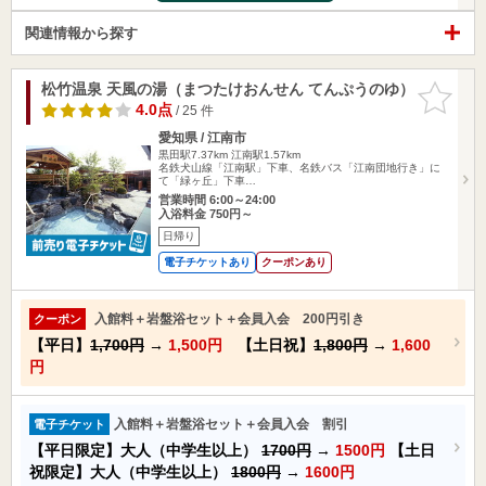
関連情報から探す
松竹温泉 天風の湯（まつたけおんせん てんぷうのゆ）
お気に入
りに追加
4.0点
/ 25 件
愛知県 / 江南市
黒田駅7.37km
江南駅1.57km
名鉄犬山線「江南駅」下車、名鉄バス「江南団地行き」に
て「緑ヶ丘」下車…
営業時間 6:00～24:00
入浴料金 750円～
日帰り
電子チケットあり
クーポンあり
入館料＋岩盤浴セット＋会員入会 200円引き
クーポン
【平日】
1,700円
→
1,500円
【土日祝】
1,800円
→
1,600
円
入館料＋岩盤浴セット＋会員入会 割引
電子チケット
【平日限定】大人（中学生以上）
1700円
→
1500円
【土日
祝限定】大人（中学生以上）
1800円
→
1600円