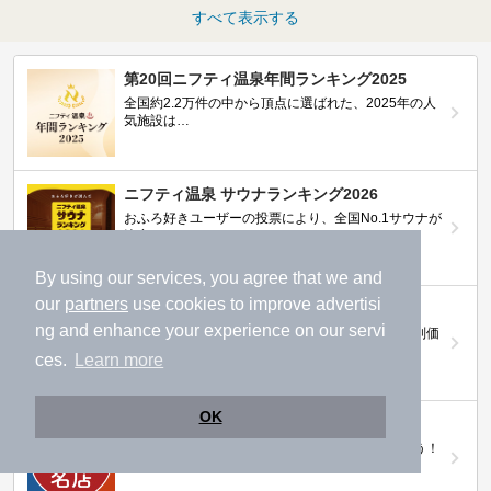
すべて表示する
第20回ニフティ温泉年間ランキング2025
全国約2.2万件の中から頂点に選ばれた、2025年の人
気施設は…
ニフティ温泉 サウナランキング2026
おふろ好きユーザーの投票により、全国No.1サウナが
決定！
By using our services, you agree that we and
our
partners
use cookies to improve advertisi
ニフティ温泉プレミアムクーポン
ng and enhance your experience on our servi
ノジマモバイル会員向け 通常よりもお得な「特別価
格」で人気の温泉を満喫できる！
ces.
Learn more
OK
【ニフティ温泉 百名湯2026】
行ってみたい施設に投票してプレゼントを当てよう！
（全10回開催 / 合計260名様）