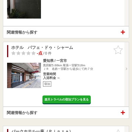
関連情報から探す
ホテル パフェ・ドゥ・シャーム
お気に入
りに追加
-点
/ 0 件
愛知県 / 一宮市
黒田駅5.68km
尾張一宮駅518m
ＪＲ 名鉄一宮駅から徒歩にて約７分
営業時間
入浴料金 ～
宿泊
楽天トラベルの宿泊プランを見る
関連情報から探す
パークホテル一座（Ｐｉｎｚａ）
お気に入