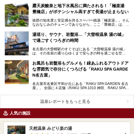
露天炭酸泉と地下水風呂に満たされる！「極楽湯
豊橋店」がポテンシャル高すぎて長湯が止まらない
抜群の知名度と安定感を誇るスーパー銭湯「極楽湯」。そん
なおなじみのチェーンでありながら、ここ「豊橋店」は、お
湯と水の質にこだわり抜いた実力派店舗でした。開放感抜…
湯巡り、サウナ、岩盤浴…「大曽根温泉 湯の城」
で過ごすくつろぎの時間
名古屋の大曽根駅のすぐそばにある「大曽根温泉 湯の城」
は、その名前の通り心ゆくまで安らぎの時を過ごせる空
間……。 施設の中には温泉だけでなく、サウナや岩盤…
お風呂も岩盤浴もグルメも！緑あふれるアウトドア
な雰囲気で存分にくつろげる「RAKU SPA GARDE
N名古屋」
名古屋市名東区平和が丘にある「RAKU SPA GARDEN 名古
屋」。 全国に４店舗（RAKU SPA 1010 神田、RAKU SPA
鶴見、RAKU S…
温泉レポートをもっと見る
人気の施設
天然温泉 みどり楽の湯