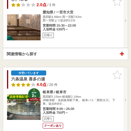
りに追加
2.0点
/ 3 件
愛知県 / 一宮市大宮
黒田駅4.88km
西一宮駅743m
西一宮駅より徒歩約12分
営業時間 15:30～22:00
入浴料金 530円～
日帰り
関連情報から探す
お気に入
今空いています
りに追加
六条温泉 喜多の湯
4.0点
/ 20 件
岐阜県 / 岐阜市
黒田駅5.15km
岐南駅2.16km
JR岐阜駅・名鉄岐阜駅下車。 岐阜バス「茜部大川」 下
車。徒歩約8分…
営業時間 9:00～25:00
入浴料金 750円～
日帰り
クーポンあり