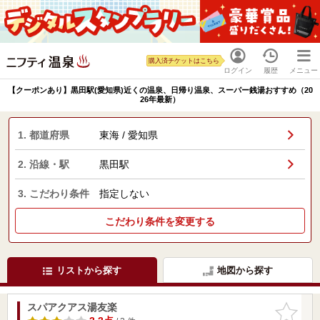
購入済チケットはこちら
ログイン
履歴
メニュー
【クーポンあり】黒田駅(愛知県)近くの温泉、日帰り温泉、スーパー銭湯おすすめ（20
26年最新）
1. 都道府県
東海 / 愛知県
2. 沿線・駅
黒田駅
3. こだわり条件
指定しない
こだわり条件を変更する
リストから探す
地図から探す
スパアクアス湯友楽
お気に入
りに追加