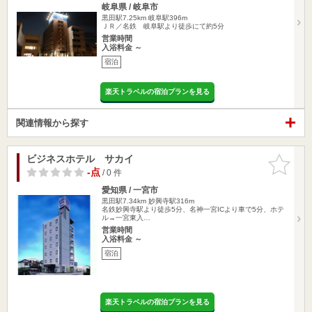
岐阜県 / 岐阜市
黒田駅7.25km
岐阜駅396m
ＪＲ／名鉄 岐阜駅より徒歩にて約5分
営業時間
入浴料金 ～
宿泊
楽天トラベルの宿泊プランを見る
関連情報から探す
ビジネスホテル サカイ
お気に入
りに追加
-点
/ 0 件
愛知県 / 一宮市
黒田駅7.34km
妙興寺駅316m
名鉄妙興寺駅より徒歩5分、名神一宮ICより車で5分、ホテ
ル→一宮東入…
営業時間
入浴料金 ～
宿泊
楽天トラベルの宿泊プランを見る