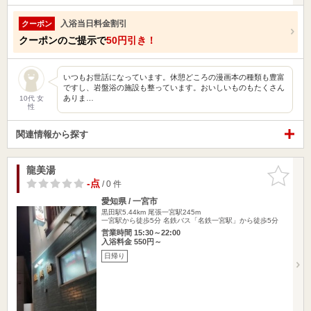
入浴当日料金割引
クーポン
クーポンのご提示で
50円引き！
いつもお世話になっています。休憩どころの漫画本の種類も豊富
ですし、岩盤浴の施設も整っています。おいしいものもたくさん
ありま…
10代 女
性
関連情報から探す
龍美湯
お気に入
りに追加
-点
/ 0 件
愛知県 / 一宮市
黒田駅5.44km
尾張一宮駅245m
一宮駅から徒歩5分 名鉄バス「名鉄一宮駅」から徒歩5分
営業時間 15:30～22:00
入浴料金 550円～
日帰り