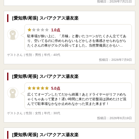
投稿日：2026年7月21日
[愛知県/尾張] スパアクアス湯友楽
1.0点
駐車場が狭い上に、「月極」と書いたコーンがたくさん立ててあ
り、空いてるのに停められないもどかしさを痛感させられながら
たくさんの車がグルグル回ってました。当然警備員とかもい…
ゲストさん
| 性別：男性 | 年代：40代
投稿日：2026年7月9日
[愛知県/尾張] スパアクアス湯友楽
5.0点
広くてオープンしたてだから綺麗！あとドライヤーがリファめち
ゃくちゃあって驚き！遅い時間に来たので岩盤浴は諦めたけど混
んでて駐車場なかなか止めれなかった笑また来ます！
ゲストさん
| 性別：女性 | 年代：30代
投稿日：2026年6月19日
[愛知県/尾張] スパアクアス湯友楽