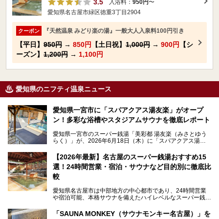
3.5
入浴料：
950円
〜
愛知県名古屋市緑区徳重3丁目2904
『天然温泉 みどり楽の湯』一般大人入泉料100円引き
クーポン
【平日】
950円
→
850円
【土日祝】
1,000円
→
900円
【シ
ーズン】
1,200円
→
1,100円
愛知県のニフティ温泉ニュース
愛知県一宮市に「スパアクアス湯友楽」がオープ
ン！多彩な浴槽やスタジアムサウナを徹底レポート
愛知県一宮市のスーパー銭湯「美彩都 湯友楽（みさとゆう
らく）」が、2026年6月18日（木）に「スパアクアス湯友
楽」としてリニューアルオープン！
【2026年最新】名古屋のスーパー銭湯おすすめ15
この地で30年にわたり愛され続けてきた施設だからこそ、
選！24時間営業・宿泊・サウナなど目的別に徹底比
地元住民をはじめオープンを待ちわびている人も多いのでは
ないでしょうか。
較
老朽化した設備の補修を機に、2年前からじっくり構想を練
ってきたというだけあって、館内の充実度は想像以上。
愛知県名古屋市は中部地方の中心都市であり、24時間営業
以前の4倍に拡張したという露天エリアや10の浴槽、40人収
や宿泊可能、本格サウナを備えたハイレベルなスーパー銭湯
容の巨大なスタジアムサウナに、岩盤浴やリラクゼーション
が密集する激戦区です。
までまるごと楽しめる施設に生まれ変わりました。
「SAUNA MONKEY（サウナモンキー名古屋）」を
そのため、「日々の仕事の疲れを心身ともにリセットした