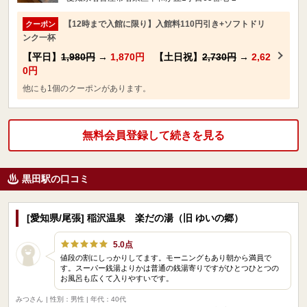
【12時まで入館に限り】入館料110円引き+ソフトドリ
クーポン
ンク一杯
【平日】
1,980円
→
1,870円
【土日祝】
2,730円
→
2,62
0円
他にも1個のクーポンがあります。
無料会員登録して続きを見る
黒田駅の口コミ
[愛知県/尾張] 稲沢温泉 楽だの湯（旧 ゆいの郷）
5.0点
値段の割にしっかりしてます。モーニングもあり朝から満員で
す。スーパー銭湯よりかは普通の銭湯寄りですがひとつひとつの
お風呂も広くて入りやすいです。
みつさん
| 性別：男性 | 年代：40代