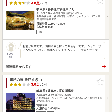
りに追加
3.8点
/ 7 件
岐阜県 / 各務原市蘇原申子町
黒田駅9.79km
各務原市役所前駅1.45km
名鉄各務原線「各務原市役所前駅」からタクシーで5分東
海北陸自動車道岐…
営業時間 10:00～23:00
入浴料金 900円～
日帰り
お湯が最高です。 池田温泉と比べて遜色ないです。 シャワー水
にも気を遣っていて軟水なので お肌もシットリで髪がサラサ…
50代～
女性
関連情報から探す
鵜匠の家 旅館すぎ山
お気に入
りに追加
3.0点
/ 2 件
岐阜県 / 岐阜市 / 長良川温泉
黒田駅10.08km
田神駅3.32km
JR岐阜駅よりタクシーで15分または路線バス・鵜飼屋下車
徒歩5分東海…
営業時間
入浴料金 1,000円～