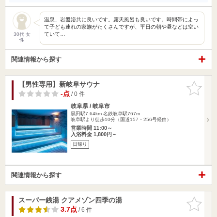
温泉、岩盤浴共に良いです。露天風呂も良いです。時間帯によっ
て子ども連れの家族がたくさんですが、平日の朝や昼などは空い
ていて…
30代 女
性
関連情報から探す
【男性専用】新岐阜サウナ
お気に入
りに追加
-点
/ 0 件
岐阜県 / 岐阜市
黒田駅7.64km
名鉄岐阜駅767m
岐阜駅より徒歩10分（国道157・256号経由）
営業時間 11:00～
入浴料金 1,800円～
日帰り
関連情報から探す
スーパー銭湯 クアメゾン四季の湯
お気に入
りに追加
3.7点
/ 6 件