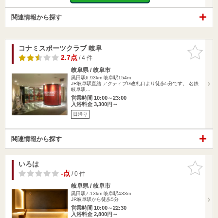
関連情報から探す
コナミスポーツクラブ 岐阜
お気に入
りに追加
2.7点
/ 4 件
岐阜県 / 岐阜市
黒田駅6.93km
岐阜駅154m
JR岐阜駅直結 アクティブG改札口より徒歩5分です。 名鉄
岐阜駅…
営業時間 10:00～23:00
入浴料金 3,300円～
日帰り
関連情報から探す
いろは
お気に入
りに追加
-点
/ 0 件
岐阜県 / 岐阜市
黒田駅7.13km
岐阜駅433m
JR岐阜駅から徒歩5分
営業時間 10:00～22:30
入浴料金 2,800円～