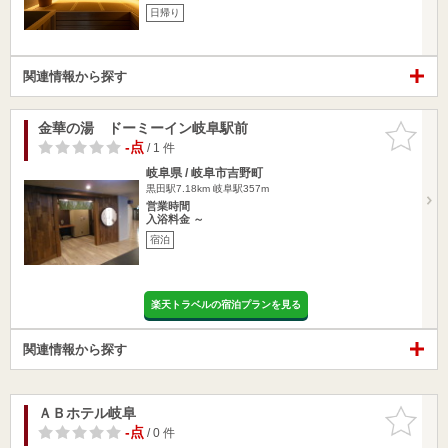
日帰り
関連情報から探す
金華の湯 ドーミーイン岐阜駅前
お気に入
りに追加
-点
/ 1 件
岐阜県 / 岐阜市吉野町
黒田駅7.18km
岐阜駅357m
営業時間
入浴料金 ～
宿泊
楽天トラベルの宿泊プランを見る
関連情報から探す
ＡＢホテル岐阜
お気に入
りに追加
-点
/ 0 件