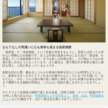
おもてなしの気遣いに心も身体も温まる温泉旅館
「温泉宿」や「温泉旅館」という言葉が存在するように、温泉とは切っても切
れない間柄なのが旅館です。古くは外湯の温泉を中心に立ち並び「湯治場」を
形成していた温泉旅館ですが、今では多くが内湯を有し、その地ならではの名
湯が楽しめるようになっています。また最近は、露天風呂付き客室を備えた施
設も増え、人気が高まっているようです。
旅館を訪れた際、趣あるしつらえや地域の食材を生かしたお料理などととも
に、旅情を大きくかきたててくれるのが細やかなところにまで行き届いた「お
もてなし」の心。そんな居心地の良い場所に滞在しながら自慢のお湯を心ゆく
まで満喫できる旅館の利用は、この上ない温泉の楽しみ方だといえるでしょ
う。
ガイドウエイ志段味の旅館で楽しめる温泉、日帰り温泉、スーパー銭湯の中で
も特に人気があるのは、
料理旅館なごや花亭美よし
、
旅館 丸為
、
料理旅館わ
たなべ
などの施設です。ぜひ一度は足を運んでみてください。