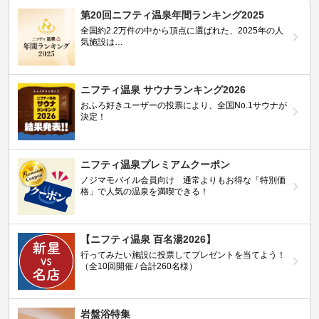
第20回ニフティ温泉年間ランキング2025
全国約2.2万件の中から頂点に選ばれた、2025年の人
気施設は…
ニフティ温泉 サウナランキング2026
おふろ好きユーザーの投票により、全国No.1サウナが
決定！
ニフティ温泉プレミアムクーポン
ノジマモバイル会員向け 通常よりもお得な「特別価
格」で人気の温泉を満喫できる！
【ニフティ温泉 百名湯2026】
行ってみたい施設に投票してプレゼントを当てよう！
（全10回開催 / 合計260名様）
岩盤浴特集