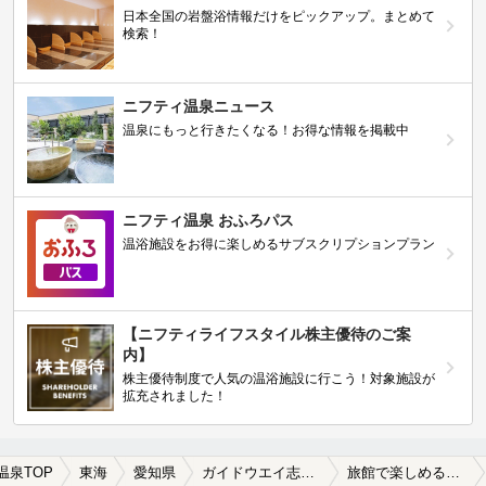
日本全国の岩盤浴情報だけをピックアップ。まとめて
検索！
ニフティ温泉ニュース
温泉にもっと行きたくなる！お得な情報を掲載中
ニフティ温泉 おふろパス
温浴施設をお得に楽しめるサブスクリプションプラン
【ニフティライフスタイル株主優待のご案
内】
株主優待制度で人気の温浴施設に行こう！対象施設が
拡充されました！
温泉TOP
東海
愛知県
ガイドウエイ志段味
旅館で楽しめるガイドウエイ志段味周辺の温泉、日帰り温泉、スーパー銭湯を探す