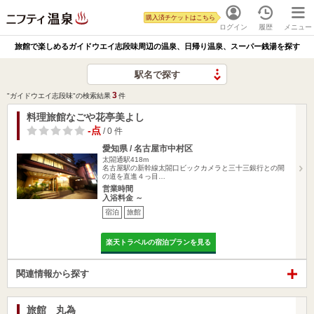
購入済チケットはこちら
ログイン
履歴
メニュー
旅館で楽しめるガイドウエイ志段味周辺の温泉、日帰り温泉、スーパー銭湯を探す
駅名で探す
3
"ガイドウエイ志段味"の検索結果
件
料理旅館なごや花亭美よし
-点
/ 0 件
愛知県 / 名古屋市中村区
太閤通駅418m
名古屋駅の新幹線太閤口ビックカメラと三十三銀行との間
の道を直進４っ目…
営業時間
入浴料金 ～
宿泊
旅館
楽天トラベルの宿泊プランを見る
関連情報から探す
旅館 丸為