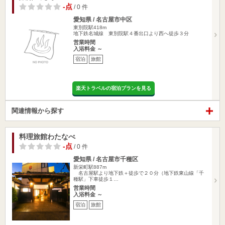
-点
/ 0 件
愛知県 / 名古屋市中区
東別院駅418m
地下鉄名城線 東別院駅４番出口より西へ徒歩３分
営業時間
入浴料金 ～
宿泊
旅館
楽天トラベルの宿泊プランを見る
関連情報から探す
料理旅館わたなべ
-点
/ 0 件
愛知県 / 名古屋市千種区
新栄町駅887m
名古屋駅より地下鉄＋徒歩で２０分（地下鉄東山線「千
種駅」下車徒歩１…
営業時間
入浴料金 ～
宿泊
旅館