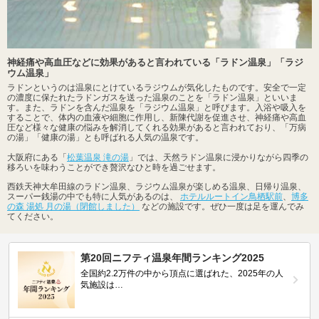
神経痛や高血圧などに効果があると言われている「ラドン温泉」「ラジ
ウム温泉」
ラドンというのは温泉にとけているラジウムが気化したものです。安全で一定
の濃度に保たれたラドンガスを送った温泉のことを「ラドン温泉」といいま
す。また、ラドンを含んだ温泉を「ラジウム温泉」と呼びます。入浴や吸入を
することで、体内の血液や細胞に作用し、新陳代謝を促進させ、神経痛や高血
圧など様々な健康の悩みを解消してくれる効果があると言われており、「万病
の湯」「健康の湯」とも呼ばれる人気の温泉です。
大阪府にある「
松葉温泉 滝の湯
」では、天然ラドン温泉に浸かりながら四季の
移ろいを味わうことができ贅沢なひと時を過ごせます。
西鉄天神大牟田線のラドン温泉、ラジウム温泉が楽しめる温泉、日帰り温泉、
スーパー銭湯の中でも特に人気があるのは、
ホテルルートイン鳥栖駅前
、
博多
の森 湯処 月の湯（閉館しました）
などの施設です。ぜひ一度は足を運んでみ
てください。
第20回ニフティ温泉年間ランキング2025
全国約2.2万件の中から頂点に選ばれた、2025年の人
気施設は…