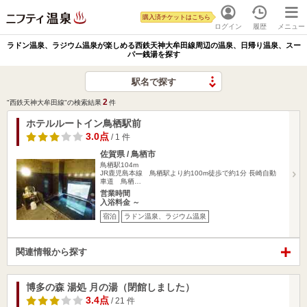
購入済チケットはこちら
ログイン
履歴
メニュー
ラドン温泉、ラジウム温泉が楽しめる西鉄天神大牟田線周辺の温泉、日帰り温泉、スー
パー銭湯を探す
駅名で探す
2
"西鉄天神大牟田線"の検索結果
件
ホテルルートイン鳥栖駅前
3.0点
/ 1 件
佐賀県 / 鳥栖市
鳥栖駅104m
JR鹿児島本線 鳥栖駅より約100m徒歩で約1分 長崎自動
車道 鳥栖…
営業時間
入浴料金 ～
宿泊
ラドン温泉、ラジウム温泉
関連情報から探す
博多の森 湯処 月の湯（閉館しました）
3.4点
/ 21 件