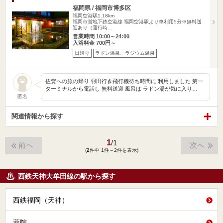
福岡県 / 福岡市博多区
福岡空港駅1.18km
福岡市営地下鉄空港線 福岡空港駅より車利用5分※無料送
迎あり（運行時…
営業時間 10:00～24:00
入浴料金 700円～
日帰り
ラドン温泉、ラジウム温泉
佐賀への旅の帰り 羽田行き飛行機待ち時間に 利用しました 第一
ターミナルから電話し 無料送迎 風呂は ラドン湯が気に入り…
匿名
関連情報から探す
1
/
1
前へ
次へ
(
2
件中 1件～2件を表示)
西鉄天神大牟田線の駅から探す
西鉄福岡（天神）
薬院