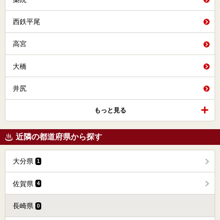
西鉄平尾
高宮
大橋
井尻
もっと見る
近隣の都道府県から探す
大分県
1
佐賀県
4
長崎県
0