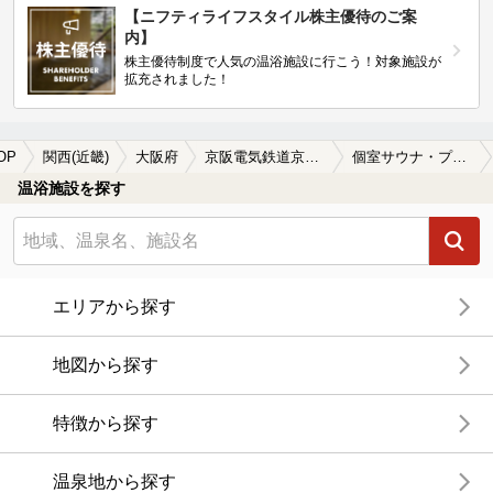
【ニフティライフスタイル株主優待のご案
内】
株主優待制度で人気の温浴施設に行こう！対象施設が
拡充されました！
OP
関西(近畿)
大阪府
京阪電気鉄道京阪線
個室サウナ・プライベートサウナがある京阪電気鉄道京阪線周辺の温泉、日帰り温泉、スーパー銭湯を探す
温浴施設を探す
エリアから探す
地図から探す
特徴から探す
温泉地から探す