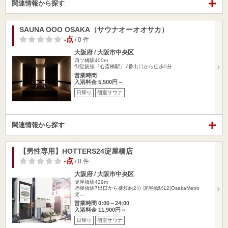
関連情報から探す
SAUNA OOO OSAKA（サウナオーオオサカ）
-点
/ 0 件
大阪府 / 大阪市中央区
四ツ橋駅400m
御堂筋線『心斎橋駅』7番出口から徒歩5分
営業時間
入浴料金 5,500円～
日帰り
個室サウナ
関連情報から探す
【男性専用】HOTTERS24淀屋橋店
-点
/ 0 件
大阪府 / 大阪市中央区
淀屋橋駅429m
肥後橋駅7出口から徒歩約2分 淀屋橋駅12(OsakaMetro
淀…
営業時間 0:00～24:00
入浴料金 11,900円～
日帰り
個室サウナ