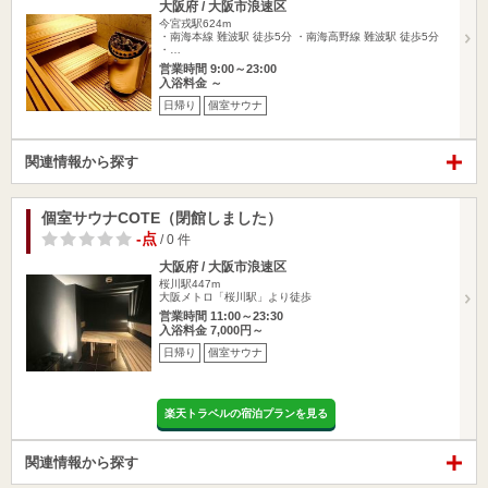
大阪府 / 大阪市浪速区
今宮戎駅624m
・南海本線 難波駅 徒歩5分 ・南海高野線 難波駅 徒歩5分
・…
営業時間 9:00～23:00
入浴料金 ～
日帰り
個室サウナ
関連情報から探す
個室サウナCOTE（閉館しました）
-点
/ 0 件
大阪府 / 大阪市浪速区
桜川駅447m
大阪メトロ「桜川駅」より徒歩
営業時間 11:00～23:30
入浴料金 7,000円～
日帰り
個室サウナ
楽天トラベルの宿泊プランを見る
関連情報から探す