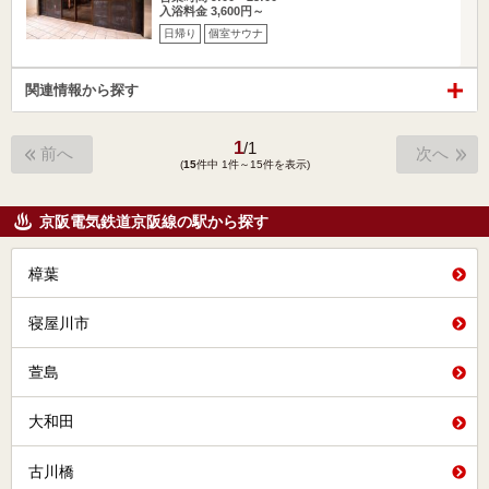
入浴料金 3,600円～
日帰り
個室サウナ
関連情報から探す
1
/
1
前へ
次へ
(
15
件中 1件～15件を表示)
京阪電気鉄道京阪線の駅から探す
樟葉
寝屋川市
萱島
大和田
古川橋