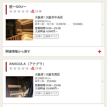
想ーSOUー
-点
/ 0 件
大阪府 / 大阪市中央区
松屋町駅301m
最寄り駅：地下鉄「松屋町駅」、「長堀橋駅」
営業時間 9:00～23:30
入浴料金 4,500円～
日帰り
個室サウナ
関連情報から探す
ANAGULA（アナグラ）
-点
/ 0 件
大阪府 / 大阪市西区
渡辺橋駅381m
最寄り駅：肥後橋駅
営業時間 9:00～23:00
入浴料金 15,000円～
日帰り
個室サウナ