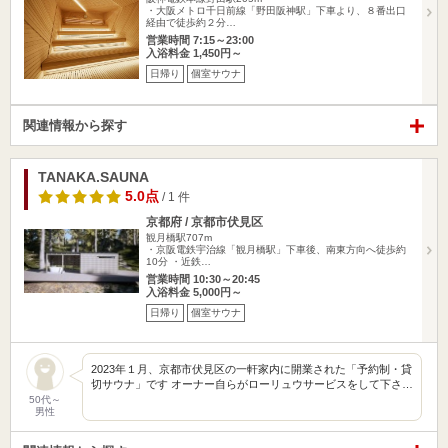
・大阪メトロ千日前線「野田阪神駅」下車より、８番出口
経由で徒歩約２分…
営業時間 7:15～23:00
入浴料金 1,450円～
日帰り
個室サウナ
関連情報から探す
TANAKA.SAUNA
5.0点
/ 1 件
京都府 / 京都市伏見区
観月橋駅707m
・京阪電鉄宇治線「観月橋駅」下車後、南東方向へ徒歩約
10分 ・近鉄…
営業時間 10:30～20:45
入浴料金 5,000円～
日帰り
個室サウナ
2023年１月、京都市伏見区の一軒家内に開業された「予約制・貸
切サウナ」です オーナー自らがローリュウサービスをして下さ…
50代～
男性