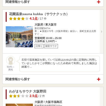
関連情報から探す
花園温泉sauna kukka（サウナクッカ）
4.1点
/ 17 件
大阪府 / 東大阪市
新石切駅947m
車： ■ 国道170号（大阪外環状）線沿い、新町交差点北西
すぐ …
営業時間 10:00～25:00
入浴料金 1,100円～
日帰り
個室サウナ
石切で温泉施設を探していて以前はおゆばの湯に定期的に利用し
ていましたがそこが閉館になったため初めて利用しました施設は
綺麗で…
50代～
男性
関連情報から探す
わがまちサウナ 大阪野田
2.5点
/ 2 件
大阪府 / 大阪市福島区
阪神電鉄本線野田駅205m