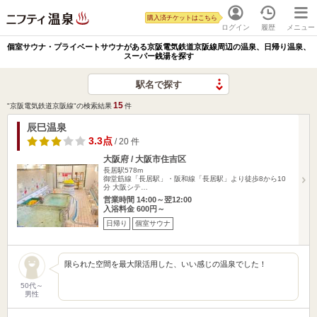
購入済チケットはこちら
ログイン
履歴
メニュー
個室サウナ・プライベートサウナがある京阪電気鉄道京阪線周辺の温泉、日帰り温泉、
スーパー銭湯を探す
駅名で探す
15
"京阪電気鉄道京阪線"の検索結果
件
辰巳温泉
3.3点
/ 20 件
大阪府 / 大阪市住吉区
長居駅578m
御堂筋線「長居駅」・阪和線「長居駅」より徒歩8から10
分 大阪シテ…
営業時間 14:00～翌12:00
入浴料金 600円～
日帰り
個室サウナ
限られた空間を最大限活用した、いい感じの温泉でした！
50代～
男性