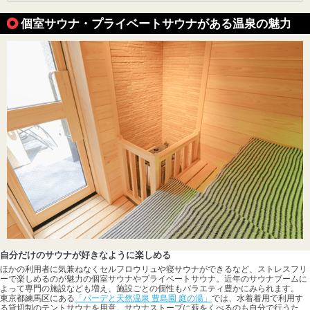
個室サウナ・プライベートサウナがある温泉の魅力
自分だけのサウナが好きなように楽しめる
ほかの利用者に気兼ねなくセルフロウリュや寝サウナができるなど、ストレスフリ
ーで楽しめるのが魅力の個室サウナやプライベートサウナ。近年のサウナブームに
よって専門の施設なども増え、施設ごとの個性もバラエティ豊かにみられます。
東京都練馬区にある
「バーデと天然温泉 豊島園 庭の湯」
では、水着着用で利用す
る貸切制のテントサウナを用意。サウナストーブに薪をくべるのも自分で行うた