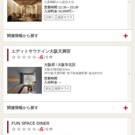
心斎橋駅から徒歩９分
営業時間 11:35～23:30
入浴料金 10,000円～
日帰り
個室サウナ
関連情報から探す
エディトサウナイン大阪天満宮
-点
/ 0 件
大阪府 / 大阪市北区
大阪天満宮駅304m
JR大阪天満宮駅 地下鉄南森町駅 徒歩約5分
営業時間
入浴料金 ～
宿泊
個室サウナ
関連情報から探す
FUN SPACE DINER
-点
/ 0 件