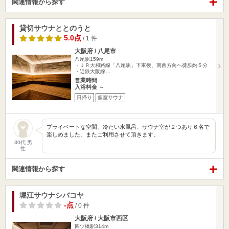
関連情報から探す
貸切サウナととのうと
5.0点
/ 1 件
大阪府 / 八尾市
八尾駅159m
・ＪＲ大和路線「八尾駅」下車後、南西方向へ徒歩約５分
・近鉄大阪線…
営業時間
入浴料金 ～
日帰り
個室サウナ
プライベートな空間、冷たい水風呂、サウナ室が２つあり６名で
楽しめました。またご利用させて頂きます。
30代 男
性
関連情報から探す
堀江サウナシバコヤ
-点
/ 0 件
大阪府 / 大阪市西区
四ツ橋駅314m