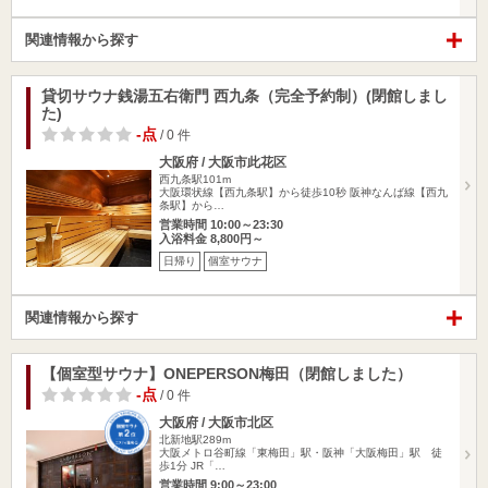
関連情報から探す
貸切サウナ銭湯五右衛門 西九条（完全予約制）(閉館しまし
た)
-点
/ 0 件
大阪府 / 大阪市此花区
西九条駅101m
大阪環状線【西九条駅】から徒歩10秒 阪神なんば線【西九
条駅】から…
営業時間 10:00～23:30
入浴料金 8,800円～
日帰り
個室サウナ
関連情報から探す
【個室型サウナ】ONEPERSON梅田（閉館しました）
-点
/ 0 件
大阪府 / 大阪市北区
北新地駅289m
大阪メトロ谷町線「東梅田」駅・阪神「大阪梅田」駅 徒
歩1分 JR「…
営業時間 9:00～23:00