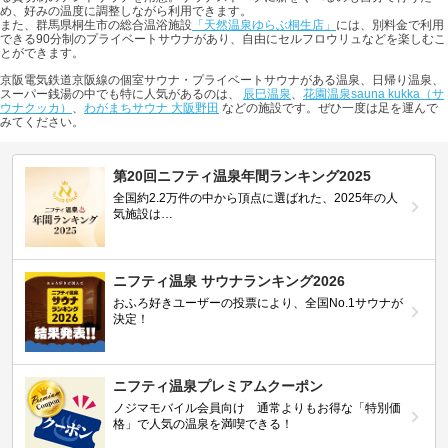
め、好みの温度に調整しながら利用できます。
また、群馬県桐生市の総合温浴施設
「天然温泉ゆらぶ桐生店」
には、別料金で利用
できる90分制のプライベートサウナがあり、自由にセルフロウリュなどを楽しむこ
とができます。
京阪電気鉄道京阪線の個室サウナ・プライベートサウナがある温泉、日帰り温泉、
スーパー銭湯の中でも特に人気があるのは、
辰巳温泉
、
花園温泉sauna kukka（サ
ウナクッカ）
、
わがまちサウナ 大阪野田
などの施設です。ぜひ一度は足を運んで
みてください。
第20回ニフティ温泉年間ランキング2025
全国約2.2万件の中から頂点に選ばれた、2025年の人
気施設は…
ニフティ温泉 サウナランキング2026
おふろ好きユーザーの投票により、全国No.1サウナが
決定！
ニフティ温泉プレミアムクーポン
ノジマモバイル会員向け 通常よりもお得な「特別価
格」で人気の温泉を満喫できる！