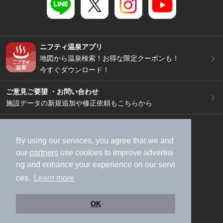
ニフティ温泉アプリ
地図から温泉検索！お得な限定クーポンも！
今すぐダウンロード！
ご意見ご要望 ・お問い合わせ
施設データの新規追加や修正依頼もこちらから
スマートフォン
/
PC
加盟店募集（資料請求）
広告出稿のご案内
By using our services, you agree that we and
our
partners
use cookies to improve advertisi
利用規約
ライフスタイルMEMBERS+規約
ng and enhance your experience on our servi
特定商取引法に基づく表記
ヘルプ
採用情報
ces.
Learn more
運営会社
個人情報保護ポリシー
©NIFTY Lifestyle Co., Ltd.
OK