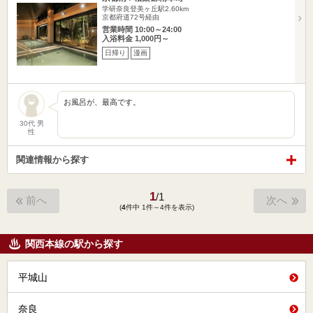
学研奈良登美ヶ丘駅2.60km
京都府道72号経由
営業時間 10:00～24:00
入浴料金 1,000円～
日帰り
漫画
お風呂が、最高です。
30代 男
性
関連情報から探す
1
/
1
前へ
次へ
(
4
件中 1件～4件を表示)
関西本線の駅から探す
平城山
奈良