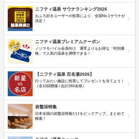
ニフティ温泉 サウナランキング2026
おふろ好きユーザーの投票により、全国No.1サウナが
決定！
ニフティ温泉プレミアムクーポン
ノジマモバイル会員向け 通常よりもお得な「特別価
格」で人気の温泉を満喫できる！
【ニフティ温泉 百名湯2026】
行ってみたい施設に投票してプレゼントを当てよう！
（全10回開催 / 合計260名様）
岩盤浴特集
日本全国の岩盤浴情報だけをピックアップ。まとめて
検索！