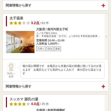
関連情報から探す
太子温泉
3.2点
/ 62 件
大阪府 / 南河内郡太子町
上ノ太子駅2.23km
車： ◾️ 南阪奈道路「太子IC」より約5分 ◾️ 西名阪自動車…
営業時間 10:00～21:00
入浴料金 1,000円～
日帰り
宿泊
漫画
桜の花が満開です 女風呂から木蓮の花が綺麗に咲いてるのが見
えます お風呂もとても気持ちよく入れて 体の芯から温まりま
す
50代～
女性
関連情報から探す
スッカマ 源氏の湯
4.0点
/ 25 件
京都府 / 相楽郡精華町