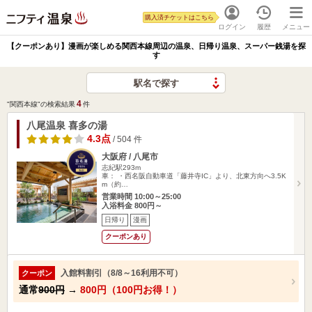
購入済チケットはこちら
ログイン
履歴
メニュー
【クーポンあり】漫画が楽しめる関西本線周辺の温泉、日帰り温泉、スーパー銭湯を探
す
駅名で探す
4
"関西本線"の検索結果
件
八尾温泉 喜多の湯
4.3点
/ 504 件
大阪府 / 八尾市
志紀駅293m
車： ・西名阪自動車道「藤井寺IC」より、北東方向へ3.5K
m（約…
営業時間 10:00～25:00
入浴料金 800円～
日帰り
漫画
クーポンあり
入館料割引（8/8～16利用不可）
クーポン
通常
900円
→
800円（100円お得！）