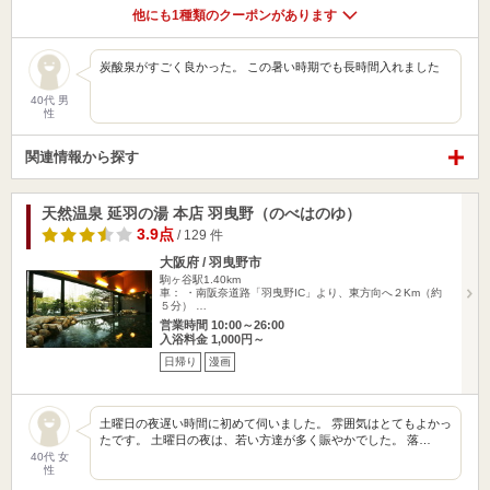
他にも1種類のクーポンがあります
炭酸泉がすごく良かった。 この暑い時期でも長時間入れました
40代 男
性
関連情報から探す
天然温泉 延羽の湯 本店 羽曳野（のべはのゆ）
3.9点
/ 129 件
大阪府 / 羽曳野市
駒ヶ谷駅1.40km
車： ・南阪奈道路「羽曳野IC」より、東方向へ２Km（約
５分） …
営業時間 10:00～26:00
入浴料金 1,000円～
日帰り
漫画
土曜日の夜遅い時間に初めて伺いました。 雰囲気はとてもよかっ
たです。 土曜日の夜は、若い方達が多く賑やかでした。 落…
40代 女
性