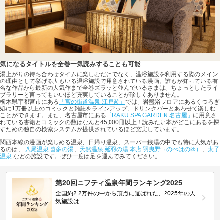
気になるタイトルを全巻一気読みすることも可能
湯上がりの待ち合わせタイムに楽しむだけでなく、温浴施設を利用する際のメイン
の理由として挙げる人もいる温浴施設で用意されている漫画。誰もが知っている有
名な作品から最新の人気作まで全巻ズラッと並んでいるさまは、ちょっとしたライ
ブラリーと言ってもいいほど充実していることが珍しくありません。
栃木県宇都宮市にある
「宮の街道温泉 江戸遊」
では、岩盤浴フロアにあるくつろぎ
処に1万冊以上のコミックと雑誌をラインアップ。ドリンクバーとあわせて楽しむ
ことができます。また、名古屋市にある
「RAKU SPA GARDEN 名古屋」
に用意さ
れている書籍とコミックの数はなんと45,000冊以上！読みたい本がどこにあるを探
すための独自の検索システムが提供されているほど充実しています。
関西本線の漫画が楽しめる温泉、日帰り温泉、スーパー銭湯の中でも特に人気があ
るのは、
八尾温泉 喜多の湯
、
天然温泉 延羽の湯 本店 羽曳野（のべはのゆ）
、
太子
温泉
などの施設です。ぜひ一度は足を運んでみてください。
第20回ニフティ温泉年間ランキング2025
全国約2.2万件の中から頂点に選ばれた、2025年の人
気施設は…