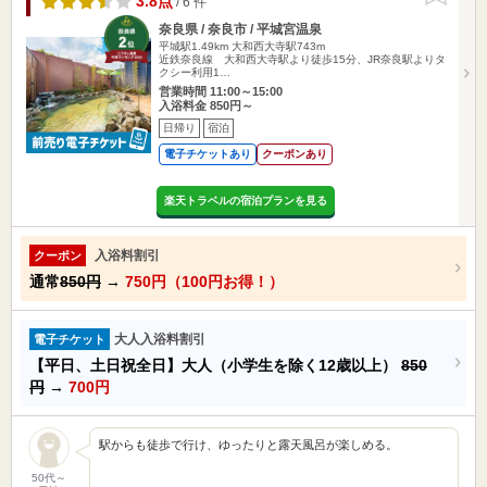
3.8点
/ 6 件
奈良県 / 奈良市 / 平城宮温泉
平城駅1.49km
大和西大寺駅743m
近鉄奈良線 大和西大寺駅より徒歩15分、JR奈良駅よりタ
クシー利用1…
営業時間 11:00～15:00
入浴料金 850円～
日帰り
宿泊
電子チケットあり
クーポンあり
楽天トラベルの宿泊プランを見る
入浴料割引
クーポン
通常
850円
→
750円（100円お得！）
大人入浴料割引
電子チケット
【平日、土日祝全日】大人（小学生を除く12歳以上）
850
円
→
700円
駅からも徒歩で行け、ゆったりと露天風呂が楽しめる。
50代～