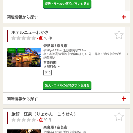
楽天トラベルの宿泊プランを見る
関連情報から探す
ホテルニューわかさ
お気に入
りに追加
-点
/ 0 件
奈良県 / 奈良市
平城駅4.79km
近鉄奈良駅773m
車：名神高速道路京都南ICより60分 電車：近鉄奈良線近
鉄奈良駅
営業時間
入浴料金 ～
宿泊
楽天トラベルの宿泊プランを見る
関連情報から探す
旅館 江泉（りょかん こうせん）
お気に入
りに追加
-点
/ 0 件
奈良県 / 奈良市
平城駅4.86km
近鉄奈良駅520m