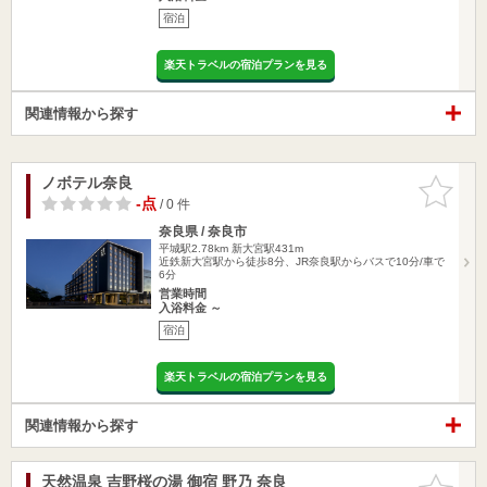
宿泊
楽天トラベルの宿泊プランを見る
関連情報から探す
ノボテル奈良
お気に入
りに追加
-点
/ 0 件
奈良県 / 奈良市
平城駅2.78km
新大宮駅431m
近鉄新大宮駅から徒歩8分、JR奈良駅からバスで10分/車で
6分
営業時間
入浴料金 ～
宿泊
楽天トラベルの宿泊プランを見る
関連情報から探す
天然温泉 吉野桜の湯 御宿 野乃 奈良
お気に入