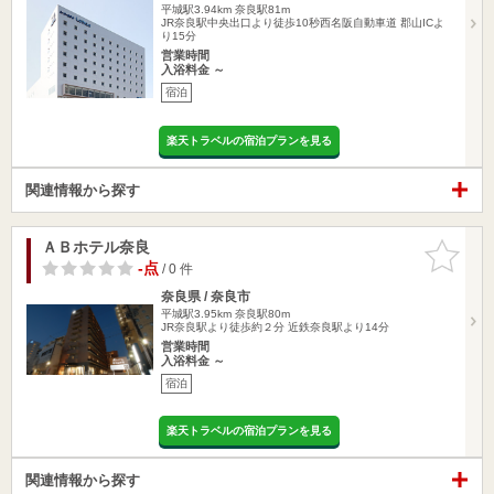
平城駅3.94km
奈良駅81m
JR奈良駅中央出口より徒歩10秒西名阪自動車道 郡山ICよ
り15分
営業時間
入浴料金 ～
宿泊
楽天トラベルの宿泊プランを見る
関連情報から探す
ＡＢホテル奈良
お気に入
りに追加
-点
/ 0 件
奈良県 / 奈良市
平城駅3.95km
奈良駅80m
JR奈良駅より徒歩約２分 近鉄奈良駅より14分
営業時間
入浴料金 ～
宿泊
楽天トラベルの宿泊プランを見る
関連情報から探す