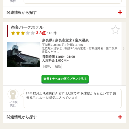
男性
関連情報から探す
奈良パークホテル
お気に入
りに追加
3.3点
/ 13 件
奈良県 / 奈良市宝来 / 宝来温泉
平城駅2.36km
尼ヶ辻駅1.27km
近鉄尼ヶ辻駅より徒歩20分高速道・有料道路名：第二阪奈
道路Ｃﾒｲｼｮ…
営業時間 11:00～21:00
入浴料金 1,000円～
日帰り
宿泊
楽天トラベルの宿泊プランを見る
昨年12月より結構行きます 1人旅です 兵庫県からも近いです 露
天風呂もあり 結構気に入っています
～10代
男性
関連情報から探す