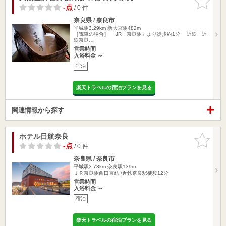
りに追加
-点
/ 0 件
奈良県 / 奈良市
平城駅3.29km
新大宮駅482m
［電車の場合］ JR「奈良駅」より徒歩約1分 近鉄「近
鉄奈良…
営業時間
入浴料金 ～
宿泊
楽天トラベルの宿泊プランを見る
関連情報から探す
ホテル日航奈良
お気に入
りに追加
-点
/ 0 件
奈良県 / 奈良市
平城駅3.78km
奈良駅139m
ＪＲ奈良駅西口直結 /近鉄奈良駅徒歩12分
営業時間
入浴料金 ～
宿泊
楽天トラベルの宿泊プランを見る