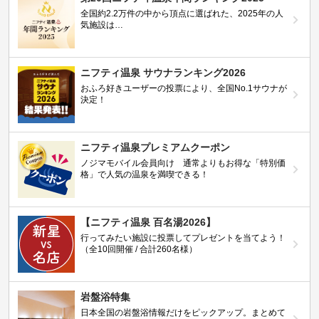
全国約2.2万件の中から頂点に選ばれた、2025年の人
気施設は…
ニフティ温泉 サウナランキング2026
おふろ好きユーザーの投票により、全国No.1サウナが
決定！
ニフティ温泉プレミアムクーポン
ノジマモバイル会員向け 通常よりもお得な「特別価
格」で人気の温泉を満喫できる！
【ニフティ温泉 百名湯2026】
行ってみたい施設に投票してプレゼントを当てよう！
（全10回開催 / 合計260名様）
岩盤浴特集
日本全国の岩盤浴情報だけをピックアップ。まとめて