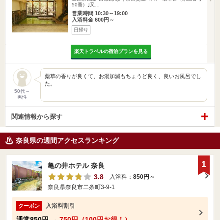
50番）｣又…
営業時間 10:30～19:00
入浴料金 600円～
日帰り
楽天トラベルの宿泊プランを見る
薬草の香りが良くて、お湯加減もちょうど良く、良いお風呂でし
た。
50代～
男性
関連情報から探す
奈良県の週間アクセスランキング
1
亀の井ホテル 奈良
3.8
入浴料：
850円～
奈良県奈良市二条町3-9-1
入浴料割引
クーポン
通常
850円
→
750円（100円お得！）