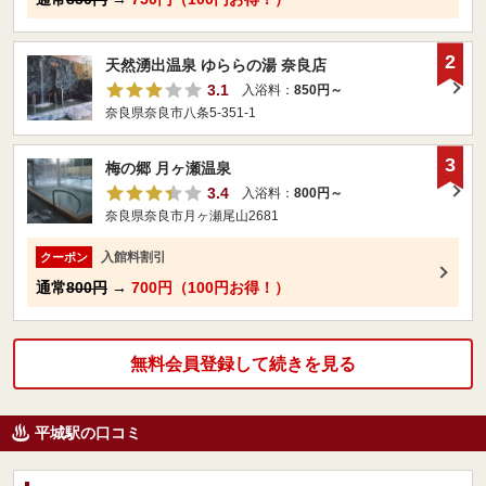
2
天然湧出温泉 ゆららの湯 奈良店
3.1
入浴料：
850円～
奈良県奈良市八条5-351-1
3
梅の郷 月ヶ瀬温泉
3.4
入浴料：
800円～
奈良県奈良市月ヶ瀬尾山2681
入館料割引
クーポン
通常
800円
→
700円（100円お得！）
無料会員登録して続きを見る
平城駅の口コミ