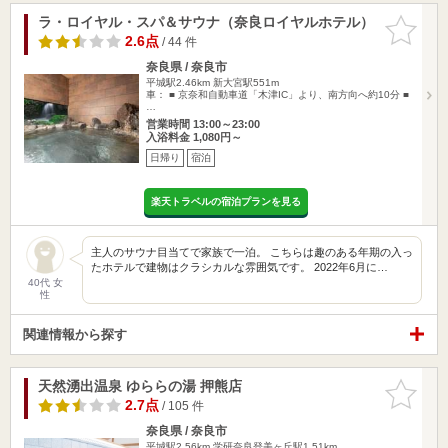
ラ・ロイヤル・スパ＆サウナ（奈良ロイヤルホテル）
お気に入
りに追加
2.6点
/ 44 件
奈良県 / 奈良市
平城駅2.46km
新大宮駅551m
車： ■ 京奈和自動車道「木津IC」より、南方向へ約10分 ■
…
営業時間 13:00～23:00
入浴料金 1,080円～
日帰り
宿泊
楽天トラベルの宿泊プランを見る
主人のサウナ目当てで家族で一泊。 こちらは趣のある年期の入っ
たホテルで建物はクラシカルな雰囲気です。 2022年6月に…
40代 女
性
関連情報から探す
天然湧出温泉 ゆららの湯 押熊店
お気に入
りに追加
2.7点
/ 105 件
奈良県 / 奈良市
平城駅2.56km
学研奈良登美ヶ丘駅1.51km