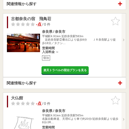
関連情報から探す
古都奈良の宿 飛鳥荘
お気に入
りに追加
-点
/ 0 件
奈良県 / 奈良市
平城駅4.91km
近鉄奈良駅583m
近鉄奈良駅②番出口より徒歩8分 ＪＲ奈良駅より徒
歩18分／タクシ…
営業時間
入浴料金 ～
宿泊
楽天トラベルの宿泊プランを見る
関連情報から探す
大仏館
お気に入
りに追加
-点
/ 0 件
奈良県 / 奈良市
平城駅4.91km
近鉄奈良駅565m
名阪自動車道、天理ICより車で約20分/近鉄奈良駅より徒歩
8分/JR…
営業時間