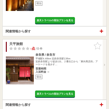
宿泊
楽天トラベルの宿泊プランを見る
関連情報から探す
天平旅館
お気に入
りに追加
-点
/ 0 件
奈良県 / 奈良市
平城駅4.48km
近鉄奈良駅136m
近鉄奈良駅より徒歩1分。２番出口から「東向商店街」ア
ーケードを進みす…
営業時間
入浴料金 ～
宿泊
楽天トラベルの宿泊プランを見る
関連情報から探す