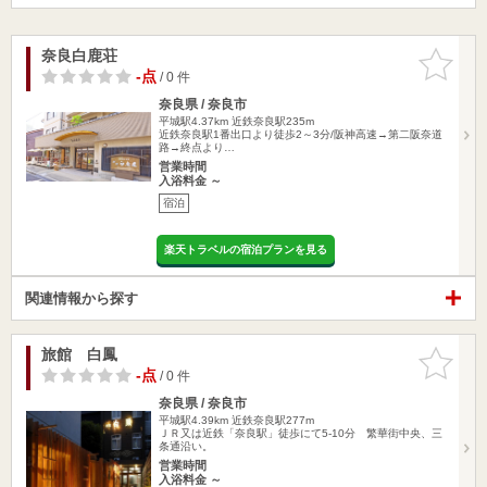
奈良白鹿荘
お気に入
りに追加
-点
/ 0 件
奈良県 / 奈良市
平城駅4.37km
近鉄奈良駅235m
近鉄奈良駅1番出口より徒歩2～3分/阪神高速→第二阪奈道
路→終点より…
営業時間
入浴料金 ～
宿泊
楽天トラベルの宿泊プランを見る
関連情報から探す
旅館 白鳳
お気に入
りに追加
-点
/ 0 件
奈良県 / 奈良市
平城駅4.39km
近鉄奈良駅277m
ＪＲ又は近鉄「奈良駅」徒歩にて5-10分 繁華街中央、三
条通沿い。
営業時間
入浴料金 ～