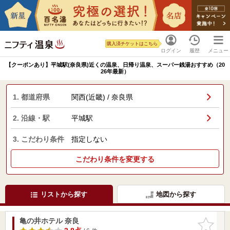
購入済チケットはこちら
ログイン
履歴
メニュー
【クーポンあり】平城駅(奈良県)近くの温泉、日帰り温泉、スーパー銭湯おすすめ（20
26年最新）
1. 都道府県
関西(近畿) / 奈良県
2. 沿線・駅
平城駅
3. こだわり条件
指定しない
こだわり条件を変更する
リストから探す
地図から探す
亀の井ホテル 奈良
お気に入
りに追加