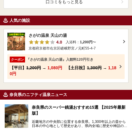
口コミをもっと見る
人気の施設
さがの温泉 天山の湯
4.0
入浴料：
1,200円
〜
京都府京都市右京区嵯峨野宮ノ元町55-4-7
『さがの温泉 天山の湯』入館料120円引き
クーポン
【平日】
1,200円
→
1,080円
【土日祝】
1,300円
→
1,18
0円
奈良県のニフティ温泉ニュース
奈良県のスーパー銭湯おすすめ15選 【2025年最新
版】
近畿地方の中央部に位置する奈良県。1,300年以上の昔から
日本の中心地として歴史があり、県内全域に歴史や神話の舞
台となったスポットが存在しています。県内だけで3つの世