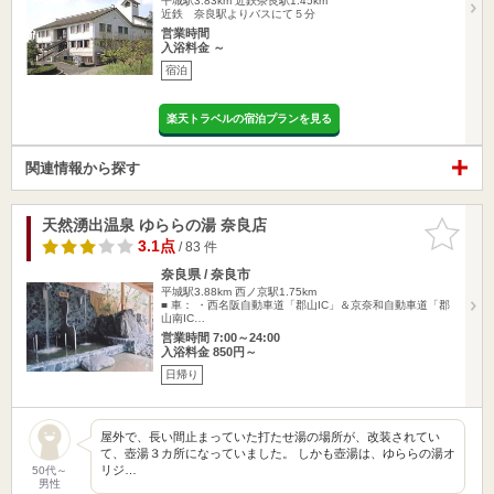
平城駅3.83km
近鉄奈良駅1.45km
近鉄 奈良駅よりバスにて５分
営業時間
入浴料金 ～
宿泊
楽天トラベルの宿泊プランを見る
関連情報から探す
天然湧出温泉 ゆららの湯 奈良店
お気に入
りに追加
3.1点
/ 83 件
奈良県 / 奈良市
平城駅3.88km
西ノ京駅1.75km
■ 車： ・西名阪自動車道「郡山IC」＆京奈和自動車道「郡
山南IC…
営業時間 7:00～24:00
入浴料金 850円～
日帰り
屋外で、長い間止まっていた打たせ湯の場所が、改装されてい
て、壺湯３カ所になっていました。 しかも壺湯は、ゆららの湯オ
リジ…
50代～
男性