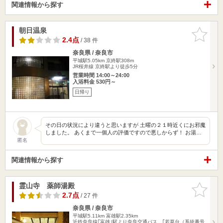
関連情報から探す
朝日温泉
お気に入
りに追加
2.4点
/ 38 件
奈良県 / 奈良市
平城駅5.05km
京終駅308m
JR桜井線 京終駅より徒歩5分
営業時間 14:00～24:00
入浴料金 530円～
日帰り
その日の状況により違うと思いますが 土曜の２１時近くにお邪魔
しました。 あくまで一個人の評価ですので悪しからず！ お湯…
匿名
関連情報から探す
霊山寺 薬師湯殿
お気に入
りに追加
2.7点
/ 27 件
奈良県 / 奈良市
平城駅5.11km
富雄駅2.35km
近鉄奈良線｢富雄｣駅より奈良交通バス、｢若草台（系統番号