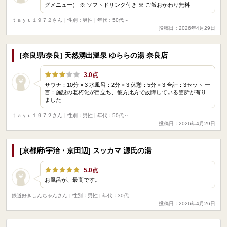
グメニュー） ※ ソフトドリンク付き ※ ご飯おかわり無料
ｔａｙｕ１９７２さん
| 性別：男性 | 年代：50代～
投稿日：2026年4月29日
[奈良県/奈良] 天然湧出温泉 ゆららの湯 奈良店
3.0点
サウナ：10分 × 3 水風呂：2分 × 3 休憩：5分 × 3 合計：3セット 一
言：施設の老朽化が目立ち、彼方此方で故障している箇所が有り
ました
ｔａｙｕ１９７２さん
| 性別：男性 | 年代：50代～
投稿日：2026年4月29日
[京都府/宇治・京田辺] スッカマ 源氏の湯
5.0点
お風呂が、最高です。
鉄道好きしんちゃんさん
| 性別：男性 | 年代：30代
投稿日：2026年4月26日