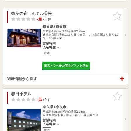
奈良の宿 ホテル美松
お気に入
りに追加
-点
/ 0 件
奈良県 / 奈良市
平城駅4.49km
近鉄奈良駅499m
近鉄奈良駅4番出口より徒歩８分、ＪＲ奈良駅より徒歩12
分、第2阪奈宝…
営業時間
入浴料金 ～
宿泊
楽天トラベルの宿泊プランを見る
関連情報から探す
春日ホテル
お気に入
りに追加
-点
/ 0 件
奈良県 / 奈良市
平城駅4.53km
近鉄奈良駅198m
近鉄奈良駅下車２番か３番出口徒歩約２分
営業時間
入浴料金 ～
宿泊