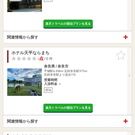
楽天トラベルの宿泊プランを見る
関連情報から探す
ホテル天平ならまち
お気に入
りに追加
-点
/ 0 件
奈良県 / 奈良市
平城駅4.69km
近鉄奈良駅375m
近鉄奈良駅より徒歩7分
営業時間
入浴料金 ～
宿泊
楽天トラベルの宿泊プランを見る
関連情報から探す