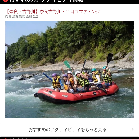
したいと思います。
コの世界遺産に登録されており、修験道の霊場として荘厳な
雰囲気をたたえています。
【奈良・吉野川】奈良吉野川・半日ラフティング
開湯300年と歴史のある霊験あらたかな吉野の湯で、春を感
奈良県五條市原町312
じる湯治の旅はいかがでしょう。
今回は奈良県吉野のおすすめ温泉を紹介いたします！
おすすめのアクティビティをもっと見る