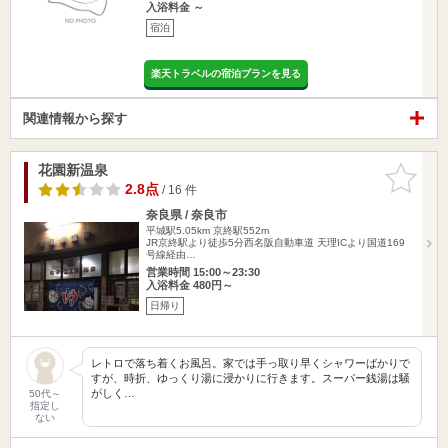
入浴料金 ～
宿泊
楽天トラベルの宿泊プランを見る
関連情報から探す
花園新温泉
お気に入
りに追加
2.8点
/ 16 件
奈良県 / 奈良市
平城駅5.05km
京終駅552m
JR京終駅より徒歩5分西名阪自動車道 天理ICより国道169
号線経由…
営業時間 15:00～23:30
入浴料金 480円～
日帰り
レトロで落ち着くお風呂。家では手っ取り早くシャワーばかりで
すが、時折、ゆっくり湯に浸かりに行きます。スーパー銭湯は騒
がしく…
50代～
指定し
ない