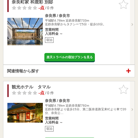
奈良町家 和鹿彩 別邸
お気に入
りに追加
-点
/ 0 件
奈良県 / 奈良市
平城駅4.76km
近鉄奈良駅733m
近鉄奈良駅からタクシーで5分・徒歩10分。
営業時間
入浴料金 ～
宿泊
楽天トラベルの宿泊プランを見る
関連情報から探す
観光ホテル タマル
お気に入
りに追加
-点
/ 0 件
奈良県 / 奈良市
平城駅4.78km
近鉄奈良駅792m
近鉄奈良駅より徒歩15分、第二阪奈道路宝来ICより車で20
分、奈良公…
営業時間
入浴料金 ～
宿泊