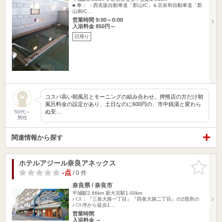
■ 車： ・西名阪自動車道「郡山IC」＆京奈和自動車道「郡
山南IC…
営業時間 9:00～0:00
入浴料金 850円～
日帰り
コスパ高い朝風呂とモーニングの組み合わせ。押熊店の方だけ朝
風呂料金の設定があり、土日なのに600円の、市中銭湯と変わら
ぬ安…
50代～
男性
関連情報から探す
ホテルアジール奈良アネックス
お気に入
りに追加
-点
/ 0 件
奈良県 / 奈良市
平城駅2.66km
新大宮駅1.00km
バス：『三条大路一丁目』『四条大路二丁目』の2箇所の
バス停から徒歩1…
営業時間
入浴料金 ～