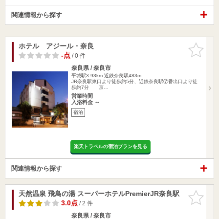
関連情報から探す
ホテル アジール・奈良
お気に入
りに追加
-点
/ 0 件
奈良県 / 奈良市
平城駅3.93km
近鉄奈良駅483m
JR奈良駅東口より徒歩約5分、近鉄奈良駅⑦番出口より徒
歩約7分 京…
営業時間
入浴料金 ～
宿泊
楽天トラベルの宿泊プランを見る
関連情報から探す
天然温泉 飛鳥の湯 スーパーホテルPremierJR奈良駅
お気に入
りに追加
3.0点
/ 2 件
奈良県 / 奈良市