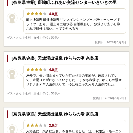
[奈良県/生駒] 斑鳩町ふれあい交流センターいきいきの里
4.0点
町内 300円 町外 500円 リンスインシャンプー ボディーソープ ド
ライヤーあり。 湯上りに給水器 自販機あり。 銭湯より安いし👍
これで町外は高い。って文句ある方…
ゲストさん
| 性別：女性 | 年代：50代～
投稿日：2026年6月2日
[奈良県/奈良] 天然湧出温泉 ゆららの湯 奈良店
4.0点
屋外で、長い間止まっていた打たせ湯の場所が、改装されてい
て、壺湯３カ所になっていました。 しかも壺湯は、ゆららの湯オ
リジナル和草入浴剤入りで、今は椿エキス入り入浴剤でした…
ゲストさん
| 性別：男性 | 年代：50代～
投稿日：2026年5月23日
[奈良県/奈良] 天然湧出温泉 ゆららの湯 奈良店
3.0点
入浴後に「焼き鮭定食」を食事しました （土日祝限定・モーニン