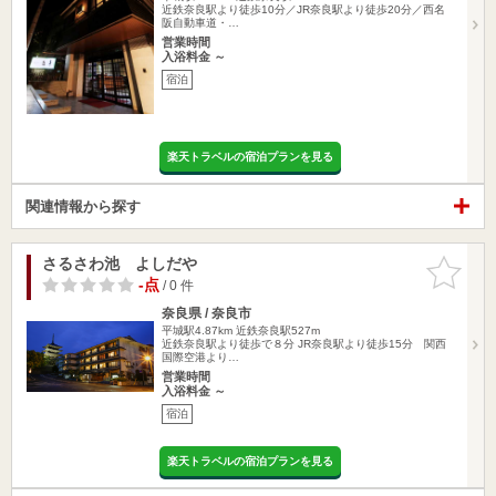
近鉄奈良駅より徒歩10分／JR奈良駅より徒歩20分／西名
阪自動車道・…
営業時間
入浴料金 ～
宿泊
楽天トラベルの宿泊プランを見る
関連情報から探す
さるさわ池 よしだや
お気に入
りに追加
-点
/ 0 件
奈良県 / 奈良市
平城駅4.87km
近鉄奈良駅527m
近鉄奈良駅より徒歩で８分 JR奈良駅より徒歩15分 関西
国際空港より…
営業時間
入浴料金 ～
宿泊
楽天トラベルの宿泊プランを見る