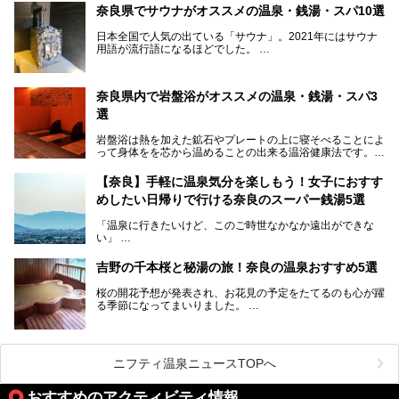
界遺産があり、古代をそこかしこに感じられる地域です。
奈良県でサウナがオススメの温泉・銭湯・スパ10選
そんな奈良県のスーパー銭湯は、便利な街中にある施設か
ら、険しい山中にある秘湯までバラエティ豊か。ここでは、
日本全国で人気の出ている「サウナ」。2021年にはサウナ
奈良県で評判のスーパー銭湯をご紹介します。
用語が流行語になるほどでした。
そんなサウナ、関西・奈良県にも有名な温浴施設が多いんで
すよ。
奈良県内で岩盤浴がオススメの温泉・銭湯・スパ3
中心部に近いサウナや郊外にあるアウトドアフィンランド式
選
サウナなど種類も豊富です。
岩盤浴は熱を加えた鉱石やプレートの上に寝そべることによ
奈良県にあるサウナでリフレッシュしませんか？
って身体をを芯から温めることの出来る温浴健康法です。じ
んわりと身体の内部を温めて発汗を促すことでリラックス効
果だけではなく、代謝が高まり健康や美容にも良い影響が期
【奈良】手軽に温泉気分を楽しもう！女子におすす
待できます。今回はそんな岩盤浴にこだわった、奈良県内の
めしたい日帰りで行ける奈良のスーパー銭湯5選
オススメ温泉・銭湯・スパ3ヶ所を紹介させていただきま
す。
「温泉に行きたいけど、このご時世なかなか遠出ができな
い」
「たまには温泉にゆっくり浸かってリフレッシュしたい！」
そんな方も多いのではないでしょうか？
吉野の千本桜と秘湯の旅！奈良の温泉おすすめ5選
お宿に泊まって観光地を巡るような温泉旅行がしたいけど、
桜の開花予想が発表され、お花見の予定をたてるのも心が躍
まとまった時間が取れない時もありますよね。
る季節になってまいりました。
そんな時は、日帰りでサクッと楽しめるスーパー銭湯がおす
日本には桜の名所が数多くありますが、古くから和歌にも詠
すめ！
まれるくらい日本人の心を捉えて離さない名所中の名所があ
手軽でリーズナブルに温泉気分を楽しめるだけでなく、体の
ります。それは奈良県の吉野山。
芯までじんわり温まってリラックス効果も抜群。
ニフティ温泉ニュースTOPへ
シロヤマザクラを中心に200種約３万本の桜が咲き誇りま
今回は、奈良で行けるおすすめのスーパー銭湯を5つご紹介
す。また吉野山を含む「紀伊山地の霊場と参詣道」はユネス
おすすめのアクティビティ情報