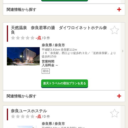
関連情報から探す
天然温泉 奈良若草の湯 ダイワロイネットホテル奈
お気に入
良
りに追加
-点
/ 0 件
奈良県 / 奈良市
平城駅3.81km
奈良駅112m
ＪＲ「奈良駅」西口より徒歩約３分／「近鉄奈良駅」より
徒歩約15分
営業時間
入浴料金 ～
宿泊
楽天トラベルの宿泊プランを見る
関連情報から探す
奈良ユースホステル
お気に入
りに追加
-点
/ 0 件
奈良県 / 奈良市