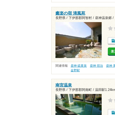
癒楽の宿 清風苑
長野県 / 下伊那郡阿智村 / 昼神温泉郷 /
楽
関連情報
昼神 硫黄泉
昼神 宿泊
昼神 
金野駅
南宮温泉
長野県 / 下伊那郡阿南町 /
温田駅1.24k