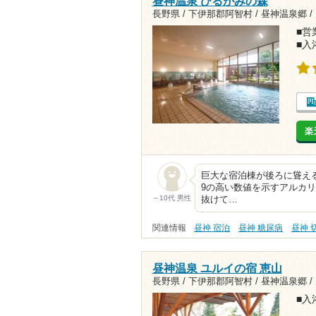
昼神温泉 ひるがみの森
長野県 / 下伊那郡阿智村 / 昼神温泉郷 /
■営業
■入
楽
巨大な宿泊棟が後ろに聳える
9の高い数値を示すアルカ
～10代 男性
抜けて…
関連情報
昼神 宿泊
昼神 糖尿病
昼神 
昼神温泉 ユルイの宿 恵山
長野県 / 下伊那郡阿智村 / 昼神温泉郷 /
■入