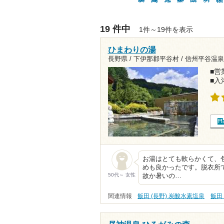
19 件中
1件～19件を表示
ひまわりの湯
長野県 / 下伊那郡平谷村 / 信州平谷温泉
■営業
■入
お湯はとても軟らかくて、
めも良かったです。脱衣所
50代～ 女性
故か暑いの…
関連情報
飯田 (長野) 炭酸水素塩泉
飯田 