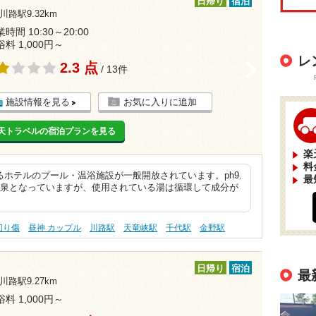
日帰り
宿泊
川路駅9.32km
時間 10:30～20:00
浴料 1,000円～
レ
2.3 点
>
/ 13件
施設情報を見る
お気に入りに追加
天トラベルの宿泊プランを見る
楽
料
ホテルのプール・温浴施設が一般開放されています。ph9.
最
リ泉となっていますが、使用されている湯は循環して成分が
切り傷
昼神 カップル
川路駅
天竜峡駅
千代駅
金野駅
日帰り
宿泊
最
川路駅9.27km
浴料 1,000円～