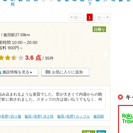
前へ
1
次へ
日帰り
 /
飯田駅27.69km
時間 10:00～20:00
浴料 900円～
>
3.6 点
/ 35件
施設情報を見る
お気に入りに追加
包み込まれるような泉質でした。窓が大きくて内湯からの眺
キ
で虻に刺されました。スタッフの方は追い払うでもなく、何
(長野) 切り傷
飯田 (長野) 冷え性
飯田 (長野) カップル
飯田駅