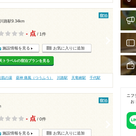
宿泊
川路駅9.34km
- 点
/ 1件
>
施設情報を見る
お気に入りに追加
天トラベルの宿泊プランを見る
美肌の湯
昼神 痛風（つうふう）
川路駅
天竜峡駅
千代駅
ニフ
宿泊
お
m
- 点
/ 0件
>
施設情報を見る
お気に入りに追加