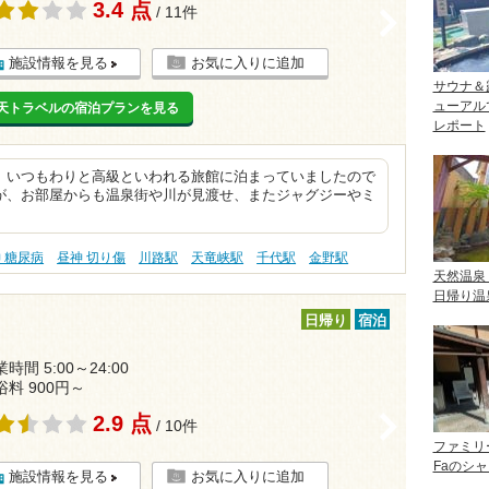
3.4 点
/ 11件
>
施設情報を見る
お気に入りに追加
サウナ＆
ューアル
天トラベルの宿泊プランを見る
レポート
。いつもわりと高級といわれる旅館に泊まっていましたので
が、お部屋からも温泉街や川が見渡せ、またジャグジーやミ
 糖尿病
昼神 切り傷
川路駅
天竜峡駅
千代駅
金野駅
天然温泉
日帰り温
日帰り
宿泊
時間 5:00～24:00
浴料 900円～
2.9 点
>
/ 10件
ファミリ
Faのシ
施設情報を見る
お気に入りに追加