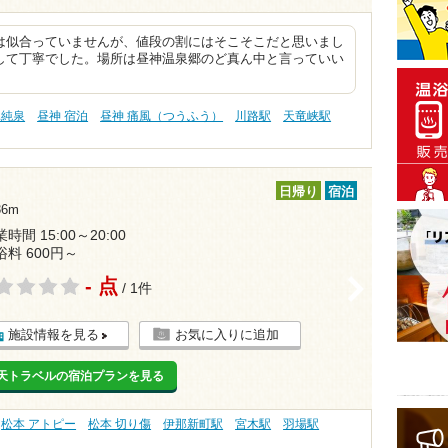
は似合っていませんが、値段の割にはそこそこだと思いまし
して丁寧でした。場所は昼神温泉郷のど真ん中と言っていい
単純泉
昼神 宿泊
昼神 痛風（つうふう）
川路駅
天竜峡駅
日帰り
宿泊
6m
時間 15:00～20:00
浴料 600円～
- 点
>
/ 1件
施設情報を見る
お気に入りに追加
天トラベルの宿泊プランを見る
松本 アトピー
松本 切り傷
伊那新町駅
宮木駅
羽場駅