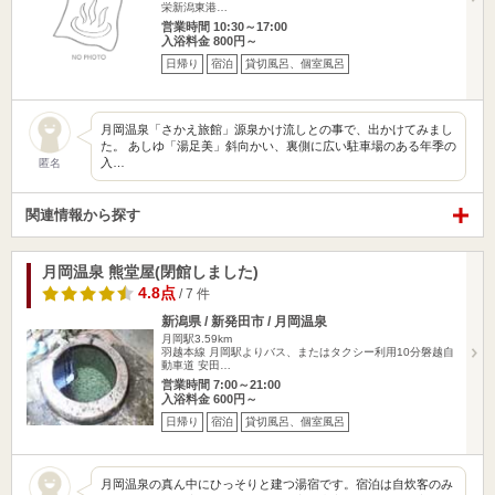
栄新潟東港…
営業時間 10:30～17:00
入浴料金 800円～
日帰り
宿泊
貸切風呂、個室風呂
月岡温泉「さかえ旅館」源泉かけ流しとの事で、出かけてみまし
た。 あしゆ「湯足美」斜向かい、裏側に広い駐車場のある年季の
入…
匿名
関連情報から探す
月岡温泉 熊堂屋(閉館しました)
4.8点
/ 7 件
新潟県 / 新発田市 / 月岡温泉
月岡駅3.59km
羽越本線 月岡駅よりバス、またはタクシー利用10分磐越自
動車道 安田…
営業時間 7:00～21:00
入浴料金 600円～
日帰り
宿泊
貸切風呂、個室風呂
月岡温泉の真ん中にひっそりと建つ湯宿です。宿泊は自炊客のみ