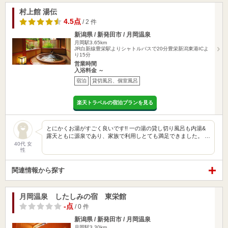
村上館 湯伝
4.5点
/ 2 件
新潟県 / 新発田市 / 月岡温泉
月岡駅3.65km
JR白新線豊栄駅よりシャトルバスで20分豊栄新潟東港ICよ
り15分
営業時間
入浴料金 ～
宿泊
貸切風呂、個室風呂
楽天トラベルの宿泊プランを見る
とにかくお湯がすごく良いです!! 一の湯の貸し切り風呂も内湯&
露天ともに源泉であり、家族で利用しとても満足できました。 …
40代 女
性
関連情報から探す
月岡温泉 したしみの宿 東栄館
-点
/ 0 件
新潟県 / 新発田市 / 月岡温泉
月岡駅3.30km