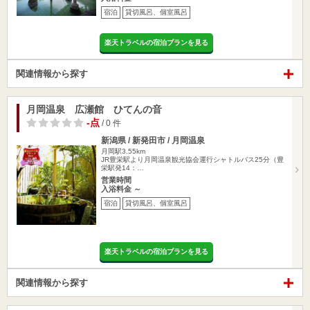
宿泊
貸切風呂、個室風呂
楽天トラベルの宿泊プランを見る
関連情報から探す
月岡温泉 広瀬館 ひてんの音
-点
/ 0 件
新潟県 / 新発田市 / 月岡温泉
月岡駅3.55km
JR豊栄駅より月岡温泉観光協会運行シャトルバス25分（豊
栄駅発14：…
営業時間
入浴料金 ～
宿泊
貸切風呂、個室風呂
楽天トラベルの宿泊プランを見る
関連情報から探す