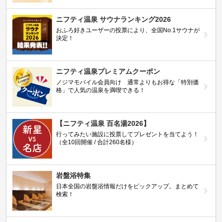
ニフティ温泉 サウナランキング2026
おふろ好きユーザーの投票により、全国No.1サウナが
決定！
ニフティ温泉プレミアムクーポン
ノジマモバイル会員向け 通常よりもお得な「特別価
格」で人気の温泉を満喫できる！
【ニフティ温泉 百名湯2026】
行ってみたい施設に投票してプレゼントを当てよう！
（全10回開催 / 合計260名様）
岩盤浴特集
日本全国の岩盤浴情報だけをピックアップ。まとめて
検索！