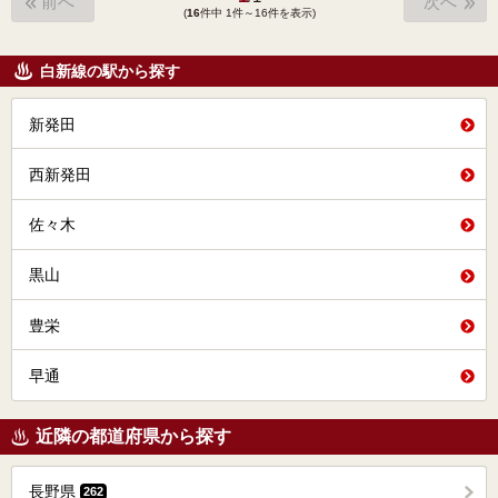
前へ
次へ
(
16
件中 1件～16件を表示)
白新線の駅から探す
新発田
西新発田
佐々木
黒山
豊栄
早通
近隣の都道府県から探す
長野県
262