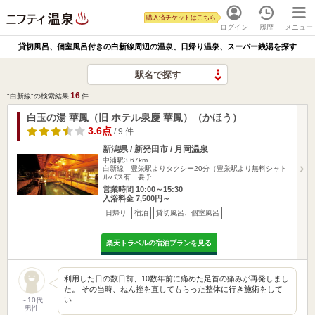
購入済チケットはこちら
ログイン
履歴
メニュー
貸切風呂、個室風呂付きの白新線周辺の温泉、日帰り温泉、スーパー銭湯を探す
駅名で探す
16
"白新線"の検索結果
件
白玉の湯 華鳳（旧 ホテル泉慶 華鳳）（かほう）
3.6点
/ 9 件
新潟県 / 新発田市 / 月岡温泉
中浦駅3.67km
白新線 豊栄駅よりタクシー20分（豊栄駅より無料シャト
ルバス有 要予…
営業時間 10:00～15:30
入浴料金 7,500円～
日帰り
宿泊
貸切風呂、個室風呂
楽天トラベルの宿泊プランを見る
利用した日の数日前、10数年前に痛めた足首の痛みが再発しまし
た。 その当時、ねん挫を直してもらった整体に行き施術をして
い…
～10代
男性