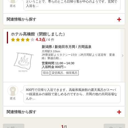
ということで、専らのところ日帰り客が中心のようです。玄関で
入浴を…
匿名
関連情報から探す
ホテル高橋館（閉館しました）
4.3点
/ 4 件
新潟県 / 新発田市月岡 / 月岡温泉
月岡駅3.33km
JR豊栄駅よりタクシー15分（JR月岡駅より送迎有 要連
絡）磐越自動…
営業時間 11:00～14:30
入浴料金 800円～
宿泊
貸切風呂、個室風呂
800円で日帰り入浴できます。高級和風旅館の露天風呂がスーパ
ー銭湯並みの値段で楽しめるのですから、月岡の他の共同浴場な
んか…
匿名
関連情報から探す
1
/
1