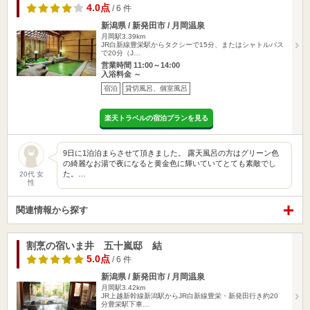
4.0点
/ 6 件
新潟県 / 新発田市 / 月岡温泉
月岡駅3.39km
JR白新線豊栄駅からタクシーで15分、またはシャトルバス
で20分（J…
営業時間 11:00～14:00
入浴料金 ～
宿泊
貸切風呂、個室風呂
楽天トラベルの宿泊プランを見る
9日に1泊泊まらさせて頂きました。 露天風呂の方はグリーン色
の綺麗なお湯で夜になると黄金色に輝いていてとても素敵でし
た。…
20代 女
性
関連情報から探す
割烹の宿いま井 五十嵐邸 結
5.0点
/ 6 件
新潟県 / 新発田市 / 月岡温泉
月岡駅3.42km
JR上越新幹線新潟駅からJR白新線豊栄・新発田行き約20
分豊栄駅下車…