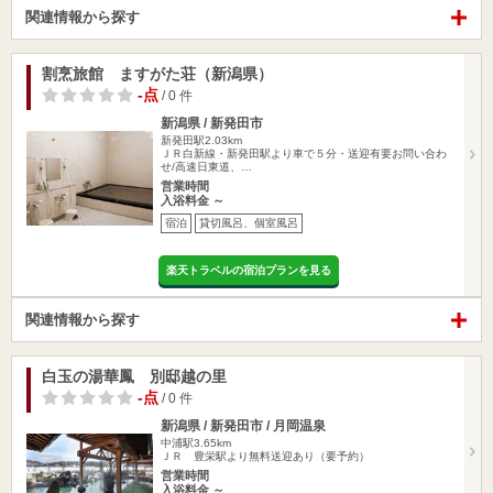
関連情報から探す
割烹旅館 ますがた荘（新潟県）
-点
/ 0 件
新潟県 / 新発田市
新発田駅2.03km
ＪＲ白新線・新発田駅より車で５分・送迎有要お問い合わ
せ/高速日東道、…
営業時間
入浴料金 ～
宿泊
貸切風呂、個室風呂
楽天トラベルの宿泊プランを見る
関連情報から探す
白玉の湯華鳳 別邸越の里
-点
/ 0 件
新潟県 / 新発田市 / 月岡温泉
中浦駅3.65km
ＪＲ 豊栄駅より無料送迎あり（要予約）
営業時間
入浴料金 ～