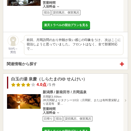
営業時間
入浴料金 ～
宿泊
貸切風呂、個室風呂
楽天トラベルの宿泊プランを見る
前回、月岡訪問のおり外観が良い感じの印象をうけ、 次はここに
宿泊しようと思っていました。 フロントはなく、全て部屋対応
で…
50代～
男性
関連情報から探す
白玉の湯 泉慶（しらたまのゆ せんけい）
4.0点
/ 5 件
新潟県 / 新発田市 / 月岡温泉
月岡駅3.69km
JR月岡駅よりタクシー10分（月岡駅、または有料豊栄駅よ
り送迎有 要…
営業時間
入浴料金 ～
日帰り
宿泊
貸切風呂、個室風呂