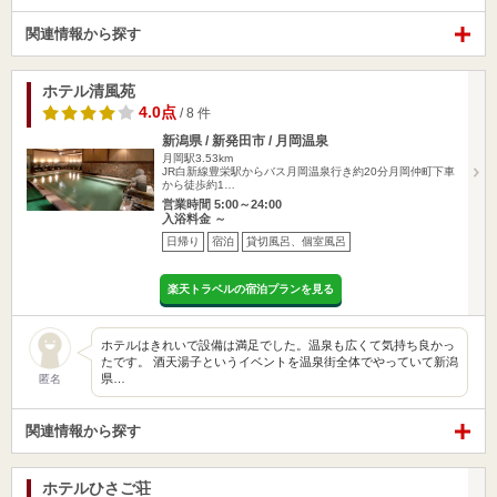
関連情報から探す
ホテル清風苑
4.0点
/ 8 件
新潟県 / 新発田市 / 月岡温泉
月岡駅3.53km
JR白新線豊栄駅からバス月岡温泉行き約20分月岡仲町下車
から徒歩約1…
営業時間 5:00～24:00
入浴料金 ～
日帰り
宿泊
貸切風呂、個室風呂
楽天トラベルの宿泊プランを見る
ホテルはきれいで設備は満足でした。温泉も広くて気持ち良かっ
たです。 酒天湯子というイベントを温泉街全体でやっていて新潟
県…
匿名
関連情報から探す
ホテルひさご荘