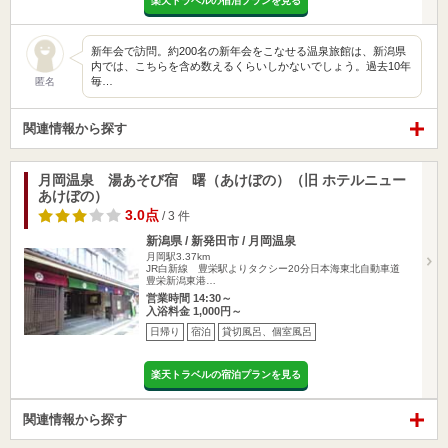
楽天トラベルの宿泊プランを見る
新年会で訪問。約200名の新年会をこなせる温泉旅館は、新潟県
内では、こちらを含め数えるくらいしかないでしょう。過去10年
毎…
匿名
関連情報から探す
月岡温泉 湯あそび宿 曙（あけぼの）（旧 ホテルニュー
あけぼの）
3.0点
/ 3 件
新潟県 / 新発田市 / 月岡温泉
月岡駅3.37km
JR白新線 豊栄駅よりタクシー20分日本海東北自動車道
豊栄新潟東港…
営業時間 14:30～
入浴料金 1,000円～
日帰り
宿泊
貸切風呂、個室風呂
楽天トラベルの宿泊プランを見る
関連情報から探す