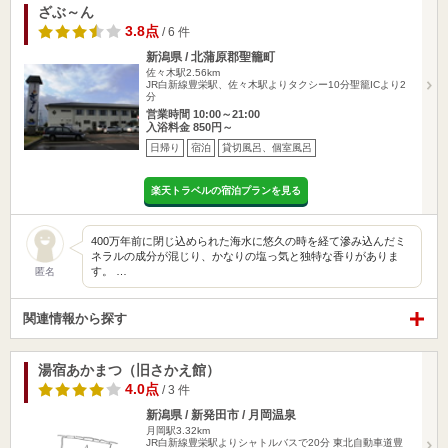
ざぶ～ん
3.8点
/ 6 件
新潟県 / 北蒲原郡聖籠町
佐々木駅2.56km
JR白新線豊栄駅、佐々木駅よりタクシー10分聖籠ICより2
分
営業時間 10:00～21:00
入浴料金 850円～
日帰り
宿泊
貸切風呂、個室風呂
楽天トラベルの宿泊プランを見る
400万年前に閉じ込められた海水に悠久の時を経て滲み込んだミ
ネラルの成分が混じり、かなりの塩っ気と独特な香りがありま
す。 …
匿名
関連情報から探す
湯宿あかまつ（旧さかえ館）
4.0点
/ 3 件
新潟県 / 新発田市 / 月岡温泉
月岡駅3.32km
JR白新線豊栄駅よりシャトルバスで20分 東北自動車道豊