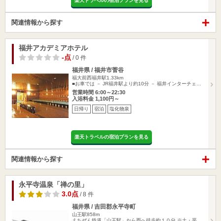
楽天トラベルの宿泊プランを見る
関連情報から探す
福井アカデミアホテル
-点
/ 0 件
福井県 / 福井市菅谷
福大前西福井駅1.33km
■お車では － JR福井駅より約10分 － 福井インターチェ…
営業時間 6:00～22:30
入浴料金 1,100円～
日帰り
宿泊
塩化物泉
楽天トラベルの宿泊プランを見る
関連情報から探す
永平寺温泉「禅の里」
3.0点
/ 8 件
福井県 / 吉田郡永平寺町
山王駅858m
えちぜん鉄道「山王駅」から西へ徒歩約１０分 ※土・平