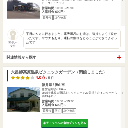
日、コミュニティ…
営業時間 10:00～21:00
入浴料金 600円～
日帰り
塩化物泉
平日の夕方に行きました。露天風呂のお湯は、気持ちよくて良か
ったです。サウナもあり、運転の疲れをとることができてよかっ
たです…
50代～
女性
関連情報から探す
六呂師高原温泉ピクニックガーデン（閉館しました）
4.0点
/ 6 件
福井県 / 勝山市
越前富田駅4.99km
JR越美比線大野駅よりタクシーで20分福井北インターから
約43キロ／…
営業時間 10:00～19:00
入浴料金 600円～
日帰り
宿泊
塩化物泉
楽天トラベルの宿泊プランを見る