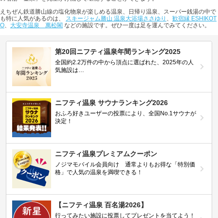
えちぜん鉄道勝山線の塩化物泉が楽しめる温泉、日帰り温泉、スーパー銭湯の中で
も特に人気があるのは、
スキージャム勝山 温泉大浴場ささゆり
、
歓宿縁 ESHIKOT
O
、
大安寺温泉 萬松閣
などの施設です。ぜひ一度は足を運んでみてください。
第20回ニフティ温泉年間ランキング2025
全国約2.2万件の中から頂点に選ばれた、2025年の人
気施設は…
ニフティ温泉 サウナランキング2026
おふろ好きユーザーの投票により、全国No.1サウナが
決定！
ニフティ温泉プレミアムクーポン
ノジマモバイル会員向け 通常よりもお得な「特別価
格」で人気の温泉を満喫できる！
【ニフティ温泉 百名湯2026】
行ってみたい施設に投票してプレゼントを当てよう！