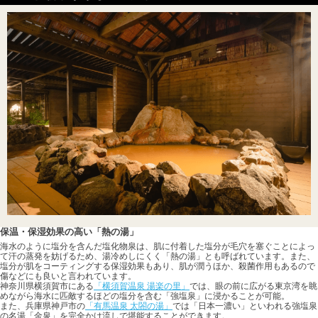
保温・保湿効果の高い「熱の湯」
海水のように塩分を含んだ塩化物泉は、肌に付着した塩分が毛穴を塞ぐことによっ
て汗の蒸発を妨げるため、湯冷めしにくく「熱の湯」とも呼ばれています。また、
塩分が肌をコーティングする保湿効果もあり、肌が潤うほか、殺菌作用もあるので
傷などにも良いと言われています。
神奈川県横須賀市にある
「横須賀温泉 湯楽の里」
では、眼の前に広がる東京湾を眺
めながら海水に匹敵するほどの塩分を含む「強塩泉」に浸かることが可能。
また、兵庫県神戸市の
「有馬温泉 太閤の湯」
では「日本一濃い」といわれる強塩泉
の名湯「金泉」を完全かけ流しで堪能することができます。