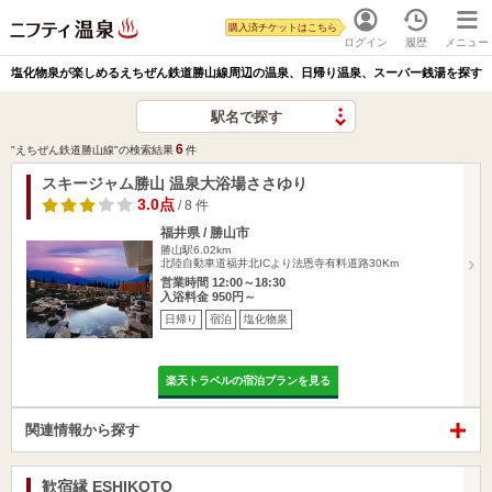
購入済チケットはこちら
ログイン
履歴
メニュー
塩化物泉が楽しめるえちぜん鉄道勝山線周辺の温泉、日帰り温泉、スーパー銭湯を探す
駅名で探す
6
"えちぜん鉄道勝山線"の検索結果
件
スキージャム勝山 温泉大浴場ささゆり
3.0点
/ 8 件
福井県 / 勝山市
勝山駅6.02km
北陸自動車道福井北ICより法恩寺有料道路30Km
営業時間 12:00～18:30
入浴料金 950円～
日帰り
宿泊
塩化物泉
楽天トラベルの宿泊プランを見る
関連情報から探す
歓宿縁 ESHIKOTO