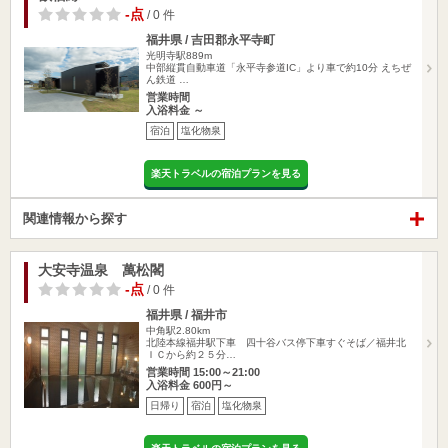
-点
/ 0 件
福井県 / 吉田郡永平寺町
光明寺駅889m
中部縦貫自動車道「永平寺参道IC」より車で約10分 えちぜ
ん鉄道 …
営業時間
入浴料金 ～
宿泊
塩化物泉
楽天トラベルの宿泊プランを見る
関連情報から探す
大安寺温泉 萬松閣
-点
/ 0 件
福井県 / 福井市
中角駅2.80km
北陸本線福井駅下車 四十谷バス停下車すぐそば／福井北
ＩＣから約２５分…
営業時間 15:00～21:00
入浴料金 600円～
日帰り
宿泊
塩化物泉