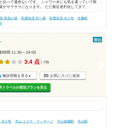
と比べて遜色ないです。 シャワー水にも気を遣っていて軟
髪がサラサラになります。 ただ最近老朽化してきて…
茂 美肌の湯
美濃加茂 切り傷
美濃加茂 冷え性
扶桑駅
駅
）
宿泊
時間 11:30～24:00
3.4 点
/ 7件
>
施設情報を見る
お気に入りに追加
天トラベルの宿泊プランを見る
 冷え性
犬山 エステ・マッサージ
犬山遊園駅
犬山駅