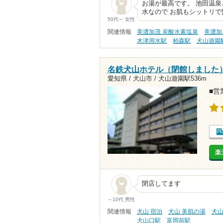
お湯が最高です。 池田温泉
水なので お肌もシットリで
50代～ 女性
関連情報
美濃加茂 炭酸水素塩泉
美濃加
木津用水駅
柏森駅
犬山遊園
名鉄犬山ホテル（閉館しました
愛知県 / 犬山市 /
犬山遊園駅536m
■営業
楽
閉店してます
～10代 男性
関連情報
犬山 宿泊
犬山 美肌の湯
犬山
犬山口駅
富岡前駅