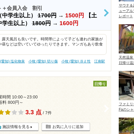
サウナ＆
ト＋会員入会 割引
ューアル
（中学生以上）
1700円
→
1500円
【土
>
レポート
中学生以上）
1800円
→
1600円
。露天風呂も良いです。時間帯によって子ども連れの家族が
や昼などは空いていてゆったりできます。マンガもあり飲食
天然温泉
 (愛知) 塩化物泉
小牧 (愛知) 切り傷
小牧 (愛知) 冷え性
江南駅
日帰り温
日帰り
時間 10:00～23:00
浴料 800円～
ファミリ
>
Faのシ
3.3 点
/ 7件
施設情報を見る
お気に入りに追加