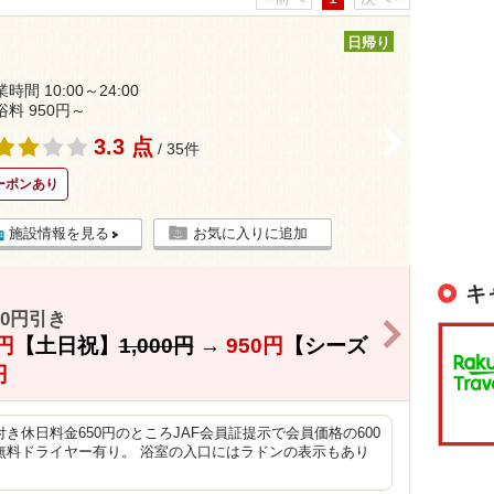
日帰り
時間 10:00～24:00
浴料 950円～
>
3.3 点
/ 35件
ーポンあり
施設情報を見る
お気に入りに追加
キ
0円引き
>
円
【土日祝】
1,000円
→
950円
【シーズ
円
き休日料金650円のところJAF会員証提示で会員価格の600
無料ドライヤー有り。 浴室の入口にはラドンの表示もあり