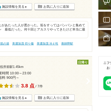
施設情報を見る
お気に入りに追加
たがあたった人が悪かった。垢をすってはパンパンと集めて
ン 最低だった。何十回とアカスリやってきたけど本当に最
美肌の湯
美濃加茂 切り傷
美濃加茂 冷え性
善師野駅
日帰り
ニフ
所前駅1.45km
お
時間 10:00～23:00
浴料 900円～
>
3.8 点
/ 7件
施設情報を見る
お気に入りに追加