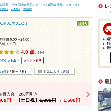
ウム温泉
小牧 (愛知) 美肌の湯
小牧 (愛知) 痛風（つうふう）
レ
間内駅
小牧駅
牛山駅
んせん てんぷう
日帰り
楽
時間 6:00～24:00
料
浴料 750円～
最
>
4.0 点
/ 25件
子チケットあり
クーポンあり
施設情報を見る
お気に入りに追加
最
>
員入会 200円引き
500円
【土日祝】
1,800円
→
1,600円