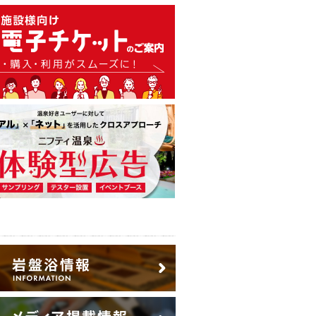
温泉・日帰り温泉・スーパー銭
広告出稿のご案内