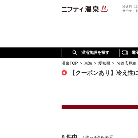
冷え性に
サウナ、
温浴施設を探す
電
温泉TOP
>
東海
>
愛知県
>
名鉄広見線
【クーポンあり】冷え性
8 件中
1件～8件を表示