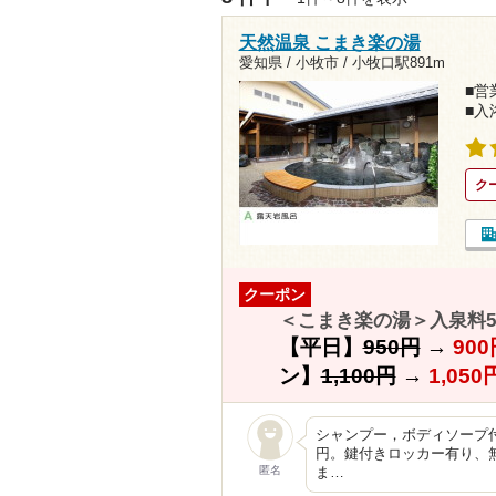
天然温泉 こまき楽の湯
愛知県 / 小牧市 /
小牧口駅891m
■営業
■入
ク
クーポン
＜こまき楽の湯＞入泉料5
【平日】
950円
→
900
ン】
1,100円
→
1,050
シャンプー，ボディソープ付
円。鍵付きロッカー有り、
匿名
ま…