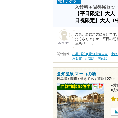
電子チケット
入館料＋岩盤浴セッ
【平日限定】大人
日祝限定】大人（
温泉、岩盤浴共に良いです
たくさんですが、平日の朝
30代 女性
店あり、一…
関連情報
小牧 (愛知) 炭酸水素塩泉
小牧
布袋駅
柏森駅
石仏駅
倉知温泉 マーゴの湯
岐阜県 / 関市 /
せきてらす前駅1.22km
■営業
■入