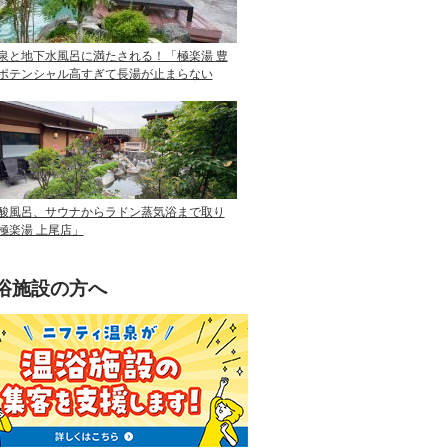
泉と地下水風呂に満たされる！「極楽湯 豊
ポテンシャル高すぎて長湯が止まらない
酸風呂、サウナからラドン蒸気浴まで取り
極楽湯 上尾店」
浴施設の方へ
ニフティ温泉を使って手軽に集