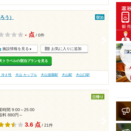
んろう）
宿泊
- 点
/ 0件
>
施設情報を見る
お気に入りに追加
天トラベルの宿泊プランを見る
 冷え性
犬山 カップル
犬山遊園駅
犬山駅
犬山口駅
日帰り
時間 9:00～25:00
浴料 880円～
>
3.6 点
/ 21件