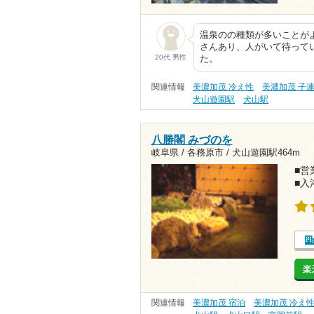
温泉のの種類が多いことが
さんあり、人がいて待って
20代 男性
た。
関連情報
美濃加茂 冷え性
美濃加茂 子連
犬山遊園駅
犬山駅
八勝閣 みづのを
岐阜県 / 各務原市 /
犬山遊園駅464m
■営業
■入
楽
関連情報
美濃加茂 宿泊
美濃加茂 冷え