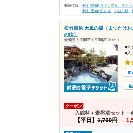
関連情報
小牧 (愛知) ラドン温泉、ラジ
小牧 (愛知) 切り傷
小牧口駅
松竹温泉 天風の湯（まつたけお
のゆ）
愛知県 / 江南市 /
江南駅1.57km
■営業
■入
電
クーポン
入館料＋岩盤浴セット＋会
【平日】
1,700円
→
1,