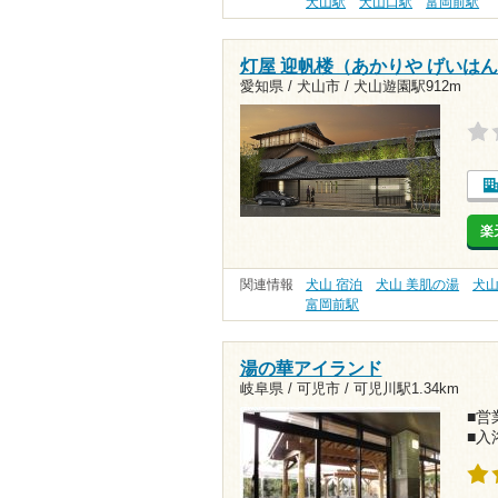
犬山駅
犬山口駅
富岡前駅
灯屋 迎帆楼（あかりや げいは
愛知県 / 犬山市 /
犬山遊園駅912m
楽
関連情報
犬山 宿泊
犬山 美肌の湯
犬山
富岡前駅
湯の華アイランド
岐阜県 / 可児市 /
可児川駅1.34km
■営業
■入