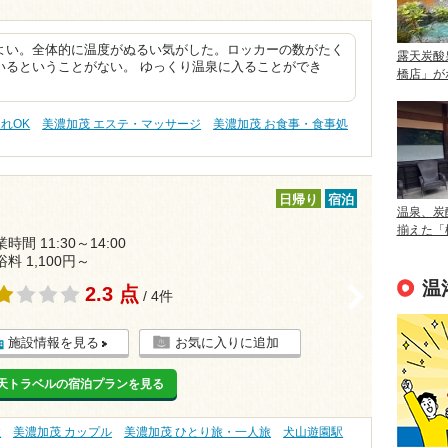
よい。全体的に温度がぬるい気がした。ロッカーの数がたく
露天炭酸
いるということがない。 ゆっくり温泉に入ることができ
橋店」が
れOK
美濃加茂 エステ・マッサージ
美濃加茂 お食事・食事処
日帰り
宿泊
温泉、炭
揃えた「
時間 11:30～14:00
浴料 1,100円～
温
2.3 点
>
/ 4件
施設情報を見る
お気に入りに追加
天トラベルの宿泊プランを見る
性
美濃加茂 カップル
美濃加茂 ひとり旅・一人旅
犬山遊園駅