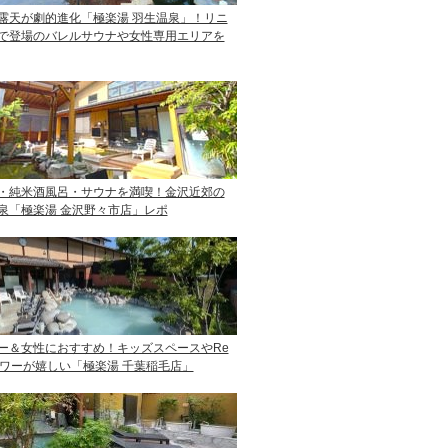
露天が劇的進化「極楽湯 羽生温泉」！リニ
で登場のバレルサウナや女性専用エリアを
・純米酒風呂・サウナを満喫！金沢近郊の
泉「極楽湯 金沢野々市店」レポ
ー＆女性におすすめ！キッズスペースやRe
ャワーが嬉しい「極楽湯 千葉稲毛店」