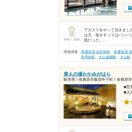
アカスリをやって頂きまし
は又、垢をすってはパンパ
50代～ 女性
低だった。…
関連情報
美濃加茂 塩化物泉
美濃加茂 
富岡前駅
犬山遊園駅
犬山駅
美人の湯かかみがはら
岐阜県 / 各務原市蘇原申子町 /
各務原市役
■営業
■入