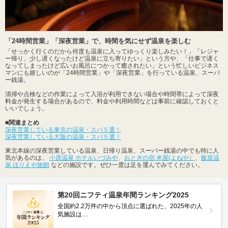
「24時間営業」「深夜営業」で、時間を気にせず温泉を楽しむ
「せっかく行くのだから何度も温泉に入ってゆっくり楽しみたい！」「レジャ
ー帰り、少し遅くなったけど温泉に立ち寄りたい」という方や、「仕事で遅く
なってしまったけど広いお風呂につかって癒されたい」という忙しいビジネス
マンにも嬉しいのが「24時間営業」や「深夜営業」を行っている温泉、スーパ
ー銭湯。
清掃や点検などの作業によって入浴が利用できない場合や時間帯によって深夜
料金が発生する場合があるので、料金や利用時間などは事前に確認しておくと
いいでしょう。
■関連まとめ
深夜営業している東京の温泉・スパ５選！
深夜営業している大阪の温泉・スパ５選！
東北本線の深夜営業している温泉、日帰り温泉、スーパー銭湯の中でも特に人
気があるのは、
小原温泉 ホテルいづみや
、
おとぎの宿 米屋(よねや）
、
飯坂温
泉 ほりえや旅館
などの施設です。ぜひ一度は足を運んでみてください。
第20回ニフティ温泉年間ランキング2025
全国約2.2万件の中から頂点に選ばれた、2025年の人
気施設は…