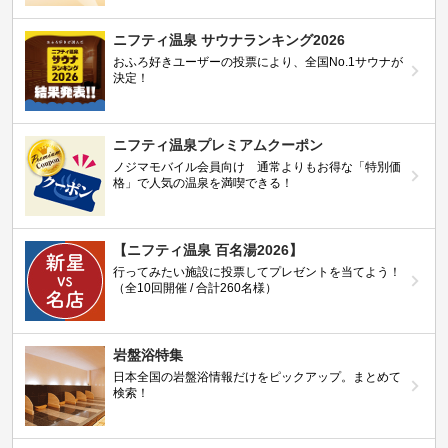
ニフティ温泉 サウナランキング2026
おふろ好きユーザーの投票により、全国No.1サウナが
決定！
ニフティ温泉プレミアムクーポン
ノジマモバイル会員向け 通常よりもお得な「特別価
格」で人気の温泉を満喫できる！
【ニフティ温泉 百名湯2026】
行ってみたい施設に投票してプレゼントを当てよう！
（全10回開催 / 合計260名様）
岩盤浴特集
日本全国の岩盤浴情報だけをピックアップ。まとめて
検索！