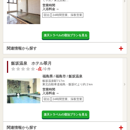
で５分／東北自動…
営業時間
入浴料金 ～
宿泊
24時間営業、深夜営業
楽天トラベルの宿泊プランを見る
関連情報から探す
飯坂温泉 ホテル翠月
-点
/ 0 件
福島県 / 福島市 / 飯坂温泉
飯坂温泉駅717m
東北自動車道福島・飯坂ICより約２km
営業時間
入浴料金 ～
宿泊
24時間営業、深夜営業
楽天トラベルの宿泊プランを見る
関連情報から探す