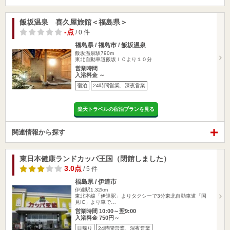
飯坂温泉 喜久屋旅館＜福島県＞
-点
/ 0 件
福島県 / 福島市 / 飯坂温泉
飯坂温泉駅790m
東北自動車道飯坂ＩＣより１０分
営業時間
入浴料金 ～
宿泊
24時間営業、深夜営業
楽天トラベルの宿泊プランを見る
関連情報から探す
東日本健康ランドカッパ王国（閉館しました）
3.0点
/ 5 件
福島県 / 伊達市
伊達駅1.32km
東北本線「伊達駅」よりタクシーで3分東北自動車道「国
見IC」より車で…
営業時間 10:00～翌9:00
入浴料金 750円～
日帰り
24時間営業、深夜営業