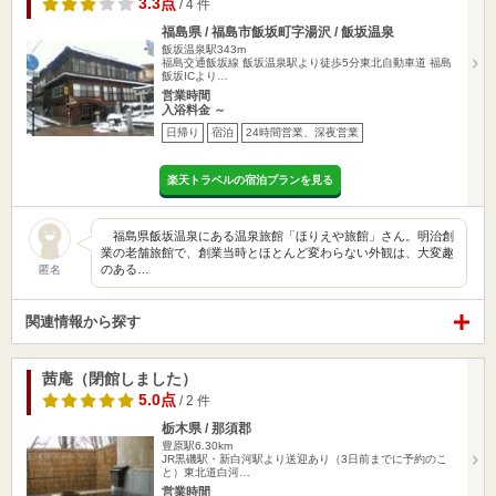
3.3点
/ 4 件
福島県 / 福島市飯坂町字湯沢 / 飯坂温泉
飯坂温泉駅343m
福島交通飯坂線 飯坂温泉駅より徒歩5分東北自動車道 福島
飯坂ICより…
営業時間
入浴料金 ～
日帰り
宿泊
24時間営業、深夜営業
楽天トラベルの宿泊プランを見る
福島県飯坂温泉にある温泉旅館「ほりえや旅館」さん。明治創
業の老舗旅館で、創業当時とほとんど変わらない外観は、大変趣
のある…
匿名
関連情報から探す
茜庵（閉館しました）
5.0点
/ 2 件
栃木県 / 那須郡
豊原駅6.30km
JR黒磯駅・新白河駅より送迎あり（3日前までに予約のこ
と）東北道白河…
営業時間