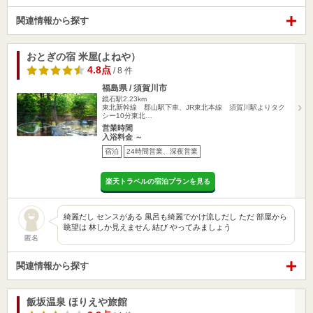
関連情報から探す
おとぎの宿 米屋(よねや）
4.8点
/ 8 件
福島県 / 須賀川市
鏡石駅2.23km
東北新幹線 郡山駅下車、JR東北本線 須賀川駅よりタク
シー10分東北…
営業時間
入浴料金 ～
宿泊
24時間営業、深夜営業
楽天トラベルの宿泊プランを見る
綺麗だし センスがある 風呂も綺麗でかけ流しだし ただ 部屋から
眺望は 林しか見えません 結び やってみましょう
匿名
関連情報から探す
飯坂温泉 ほりえや旅館