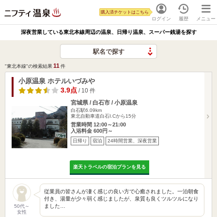
購入済チケットはこちら
ログイン
履歴
メニュー
深夜営業している東北本線周辺の温泉、日帰り温泉、スーパー銭湯を探す
駅名で探す
11
"東北本線"の検索結果
件
小原温泉 ホテルいづみや
3.9点
/ 10 件
宮城県 / 白石市 / 小原温泉
白石駅6.09km
東北自動車道白石I.Cから15分
営業時間 12:00～21:00
入浴料金 600円～
日帰り
宿泊
24時間営業、深夜営業
楽天トラベルの宿泊プランを見る
従業員の皆さんが凄く感じの良い方で心癒されました。一泊朝食
付き、湯量が少々弱く感じましたが、泉質も良くツルツルになり
ました…
50代～
女性