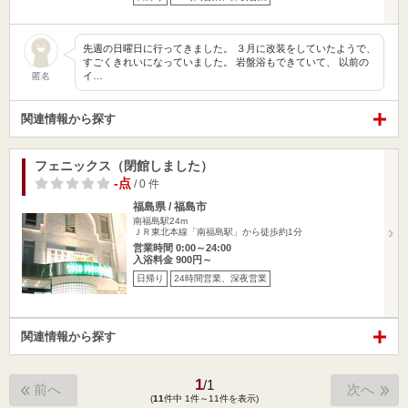
先週の日曜日に行ってきました。 ３月に改装をしていたようで、
すごくきれいになっていました。 岩盤浴もできていて、 以前の
イ…
匿名
関連情報から探す
フェニックス（閉館しました）
-点
/ 0 件
福島県 / 福島市
南福島駅24m
ＪＲ東北本線「南福島駅」から徒歩約1分
営業時間 0:00～24:00
入浴料金 900円～
日帰り
24時間営業、深夜営業
関連情報から探す
1
/
1
前へ
次へ
(
11
件中 1件～11件を表示)