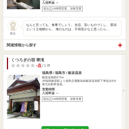
入浴料金 ～
宿泊
24時間営業、深夜営業
なんと言っても、食事でしょう。 全品、旨いものづくし。 那須
という土地柄から、 海のものは、不得意かなと思ったら…
匿名
関連情報から探す
くつろぎの宿 華滝
-点
/ 1 件
福島県 / 福島市 / 飯坂温泉
飯坂温泉駅875m
JR福島飯坂駅より福島交通飯坂線飯坂温泉駅下車徒歩8分
東北自動車道福…
営業時間
入浴料金 ～
宿泊
24時間営業、深夜営業