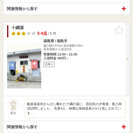
関連情報から探す
十綱湯
お気に入
りに追加
3.4点
/ 5 件
福島県 / 福島市
瀬上駅4.97km
花水坂駅136m
花水坂駅から徒歩5分
営業時間 13:00～21:00
入浴料金 400円～
日帰り
飯坂温泉街から少し離れた十綱の湯に、宿泊先の夕食後、夜八時
頃訪問しました。 先客4人、綺麗な単純温泉がかけ流しされてい
ま…
匿名
関連情報から探す