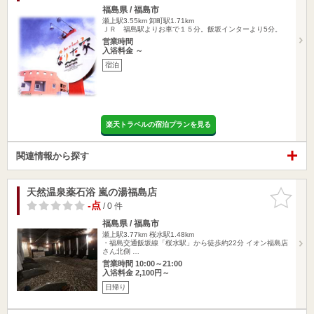
福島県 / 福島市
瀬上駅3.55km
卸町駅1.71km
ＪＲ 福島駅よりお車で１５分。飯坂インターより5分。
営業時間
入浴料金 ～
宿泊
楽天トラベルの宿泊プランを見る
関連情報から探す
天然温泉薬石浴 嵐の湯福島店
お気に入
りに追加
-点
/ 0 件
福島県 / 福島市
瀬上駅3.77km
桜水駅1.48km
・福島交通飯坂線「桜水駅」から徒歩約22分 イオン福島店
さん北側 …
営業時間 10:00～21:00
入浴料金 2,100円～
日帰り