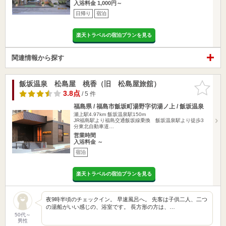
入浴料金 1,000円～
日帰り
宿泊
楽天トラベルの宿泊プランを見る
関連情報から探す
飯坂温泉 松島屋 桃香（旧 松島屋旅舘）
お気に入
りに追加
3.8点
/ 5 件
福島県 / 福島市飯坂町湯野字切湯ノ上 / 飯坂温泉
瀬上駅4.97km
飯坂温泉駅150m
JR福島駅より福島交通飯坂線乗換 飯坂温泉駅より徒歩3
分東北自動車道…
営業時間
入浴料金 ～
宿泊
楽天トラベルの宿泊プランを見る
夜9時半頃のチェックイン。 早速風呂へ。 先客は子供二人、二つ
の湯船がいい感じの、浴室です。 長方形の方は、…
50代～
男性