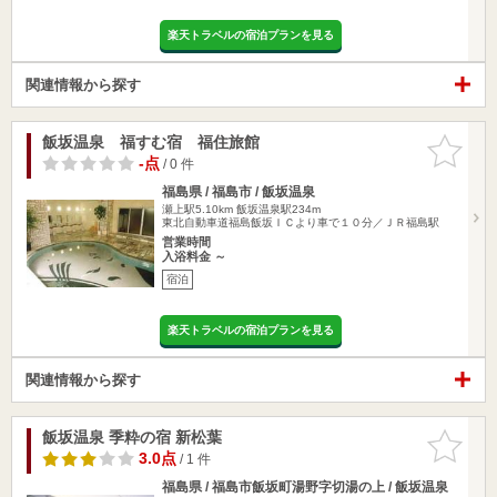
楽天トラベルの宿泊プランを見る
関連情報から探す
飯坂温泉 福すむ宿 福住旅館
お気に入
りに追加
-点
/ 0 件
福島県 / 福島市 / 飯坂温泉
瀬上駅5.10km
飯坂温泉駅234m
東北自動車道福島飯坂ＩＣより車で１０分／ＪＲ福島駅
営業時間
入浴料金 ～
宿泊
楽天トラベルの宿泊プランを見る
関連情報から探す
飯坂温泉 季粋の宿 新松葉
お気に入
りに追加
3.0点
/ 1 件
福島県 / 福島市飯坂町湯野字切湯の上 / 飯坂温泉