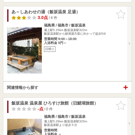
あ～しあわせの湯（飯坂温泉 足湯）
お気に入
りに追加
3.0点
/ 4 件
福島県 / 福島市 / 飯坂温泉
瀬上駅5.25km
飯坂温泉駅322m
飯坂温泉駅から鯖湖湯方面に向かって徒歩5分
営業時間 9:00～18:00
入浴料金 0円～
日帰り
関連情報から探す
飯坂温泉 温泉屋 ひろすけ旅館（旧鯖湖旅館）
お気に入
りに追加
-点
/ 0 件
福島県 / 福島市 / 飯坂温泉
瀬上駅5.26km
飯坂温泉駅325m
飯坂温泉駅より徒歩５分
営業時間
入浴料金 ～