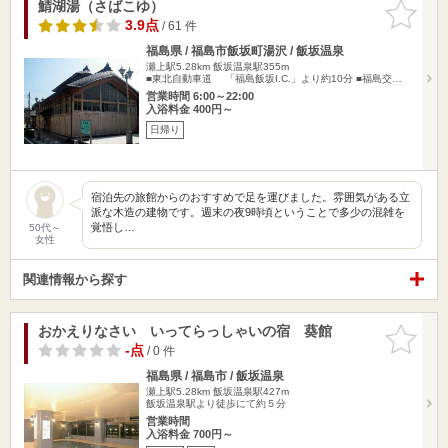
鯖湖湯（さばこゆ）
お気に入
りに追加
3.9点
/ 61 件
福島県 / 福島市飯坂町湯沢 / 飯坂温泉
瀬上駅5.28km
飯坂温泉駅355m
■東北自動車道 「福島飯坂I.C.」より約10分 ■福島交…
営業時間 6:00～22:00
入浴料金 400円～
日帰り
宿泊先の旅館からのおすすめで足を運びました。雰囲気がある立
派な木造の建物です。週末の夜9時頃ということで多少の混雑を
覚悟し…
50代～
女性
関連情報から探す
おかえりなさい いってらっしゃいの宿 葵館
お気に入
りに追加
-点
/ 0 件
福島県 / 福島市 / 飯坂温泉
瀬上駅5.28km
飯坂温泉駅427m
飯坂温泉駅より徒歩にて約５分
営業時間
入浴料金 700円～