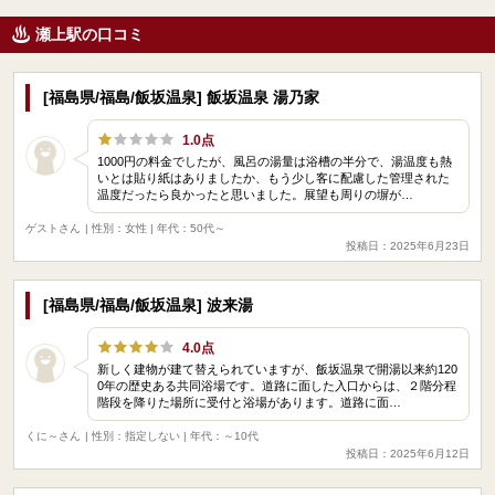
瀬上駅の口コミ
[福島県/福島/飯坂温泉] 飯坂温泉 湯乃家
1.0点
1000円の料金でしたが、風呂の湯量は浴槽の半分で、湯温度も熱
いとは貼り紙はありましたか、もう少し客に配慮した管理された
温度だったら良かったと思いました。展望も周りの塀が…
ゲストさん
| 性別：女性 | 年代：50代～
投稿日：2025年6月23日
[福島県/福島/飯坂温泉] 波来湯
4.0点
新しく建物が建て替えられていますが、飯坂温泉で開湯以来約120
0年の歴史ある共同浴場です。道路に面した入口からは、２階分程
階段を降りた場所に受付と浴場があります。道路に面…
くに～さん
| 性別：指定しない | 年代：～10代
投稿日：2025年6月12日