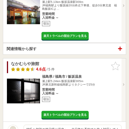
瀬上駅5.13km
飯坂温泉駅309m
JR福島駅より飯坂線20分終点下車後、徒歩3分東北道 福
島飯坂ICよ…
営業時間
入浴料金 ～
宿泊
楽天トラベルの宿泊プランを見る
関連情報から探す
なかむらや旅館
お気に入
りに追加
4.6点
/ 5 件
福島県 / 福島市 / 飯坂温泉
瀬上駅5.24km
飯坂温泉駅305m
JR東北新幹線福島駅よりタクシーで25分
営業時間
入浴料金 ～
宿泊
楽天トラベルの宿泊プランを見る