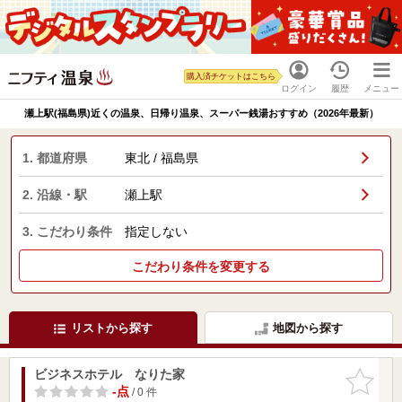
購入済チケットはこちら
ログイン
履歴
メニュー
瀬上駅(福島県)近くの温泉、日帰り温泉、スーパー銭湯おすすめ（2026年最新）
1. 都道府県
東北 / 福島県
2. 沿線・駅
瀬上駅
3. こだわり条件
指定しない
こだわり条件を変更する
リストから探す
地図から探す
ビジネスホテル なりた家
お気に入
りに追加
-点
/ 0 件