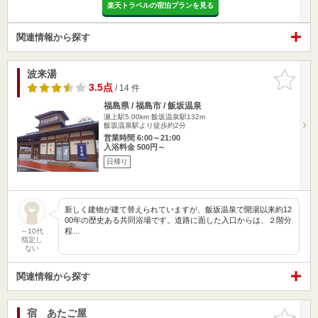
楽天トラベルの宿泊プランを見る
関連情報から探す
波来湯
お気に入
りに追加
3.5点
/ 14 件
福島県 / 福島市 / 飯坂温泉
瀬上駅5.00km
飯坂温泉駅132m
飯坂温泉駅より徒歩約2分
営業時間 6:00～21:00
入浴料金 500円～
日帰り
新しく建物が建て替えられていますが、飯坂温泉で開湯以来約12
00年の歴史ある共同浴場です。道路に面した入口からは、２階分
程…
～10代
指定し
ない
関連情報から探す
宿 あたご屋
お気に入