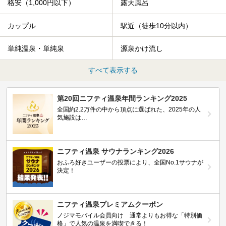
格安（1,000円以下）
露天風呂
カップル
駅近（徒歩10分以内）
単純温泉・単純泉
源泉かけ流し
すべて表示する
第20回ニフティ温泉年間ランキング2025
全国約2.2万件の中から頂点に選ばれた、2025年の人
気施設は…
ニフティ温泉 サウナランキング2026
おふろ好きユーザーの投票により、全国No.1サウナが
決定！
ニフティ温泉プレミアムクーポン
ノジマモバイル会員向け 通常よりもお得な「特別価
格」で人気の温泉を満喫できる！