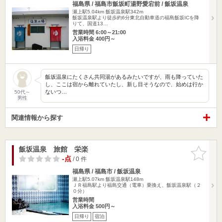
福島県 / 福島市飯坂町湯野愛宕前 / 飯坂温泉
瀬上駅5.04km
飯坂温泉駅342m
飯坂温泉駅より徒歩約6分東北自動車道の福島飯坂ICを降
りて、国道13…
営業時間 6:00～21:00
入浴料金 400円～
日帰り
飯坂温泉にたくさん共同湯があるみたいですが、雨も降っていた
し、ここは宿から離れていたし、新し目そうなので、始めは行か
ないつ…
50代～
男性
関連情報から探す
飯坂温泉 旅館 栄楽
お気に入
りに追加
-点
/ 0 件
福島県 / 福島市 / 飯坂温泉
瀬上駅5.07km
飯坂温泉駅148m
ＪＲ福島駅より福島交通（電車）乗換え、飯坂温泉駅（２
０分）
営業時間
入浴料金 500円～
日帰り
宿泊