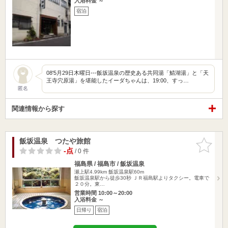
入浴料金 ～
宿泊
08'5月29日木曜日---飯坂温泉の歴史ある共同湯「鯖湖湯」と「天
王寺穴原湯」を堪能したイーダちゃんは、19:00、すっ…
匿名
関連情報から探す
飯坂温泉 つたや旅館
お気に入
りに追加
-点
/ 0 件
福島県 / 福島市 / 飯坂温泉
瀬上駅4.99km
飯坂温泉駅60m
飯坂温泉駅から徒歩30秒 ＪＲ福島駅よりタクシー。電車で
２０分。東…
営業時間 10:00～20:00
入浴料金 ～
日帰り
宿泊