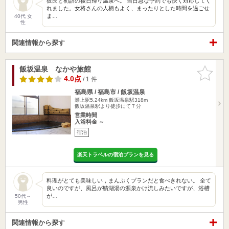
彼氏と初詣の後日帰り温泉へ。 当日急な予約でも快く対応してく
れました。女将さんの人柄もよく、まったりとした時間を過ごせ
ま…
40代 女
性
関連情報から探す
飯坂温泉 なかや旅館
お気に入
りに追加
4.0点
/ 1 件
福島県 / 福島市 / 飯坂温泉
瀬上駅5.24km
飯坂温泉駅318m
飯坂温泉駅より徒歩にて７分
営業時間
入浴料金 ～
宿泊
楽天トラベルの宿泊プランを見る
料理がとても美味しい，まんぷくプランだと食べきれない。 全て
良いのですが、風呂が鯖湖湯の源泉かけ流しみたいですが、浴槽
が…
50代～
男性
関連情報から探す