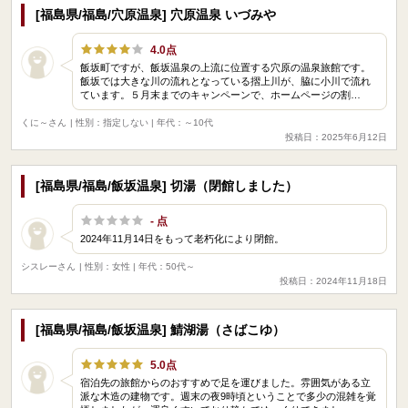
[福島県/福島/穴原温泉] 穴原温泉 いづみや
4.0点
飯坂町ですが、飯坂温泉の上流に位置する穴原の温泉旅館です。
飯坂では大きな川の流れとなっている摺上川が、脇に小川で流れ
ています。５月末までのキャンペーンで、ホームページの割…
くに～さん
| 性別：指定しない | 年代：～10代
投稿日：2025年6月12日
[福島県/福島/飯坂温泉] 切湯（閉館しました）
- 点
2024年11月14日をもって老朽化により閉館。
シスレーさん
| 性別：女性 | 年代：50代～
投稿日：2024年11月18日
[福島県/福島/飯坂温泉] 鯖湖湯（さばこゆ）
5.0点
宿泊先の旅館からのおすすめで足を運びました。雰囲気がある立
派な木造の建物です。週末の夜9時頃ということで多少の混雑を覚