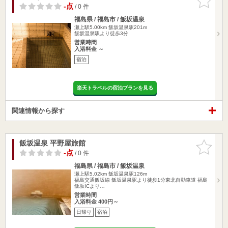
りに追加
-点
/ 0 件
福島県 / 福島市 / 飯坂温泉
瀬上駅5.00km
飯坂温泉駅201m
飯坂温泉駅より徒歩3分
営業時間
入浴料金 ～
宿泊
楽天トラベルの宿泊プランを見る
関連情報から探す
飯坂温泉 平野屋旅館
お気に入
りに追加
-点
/ 0 件
福島県 / 福島市 / 飯坂温泉
瀬上駅5.02km
飯坂温泉駅126m
福島交通飯坂線 飯坂温泉駅より徒歩1分東北自動車道 福島
飯坂ICより…
営業時間
入浴料金 400円～
日帰り
宿泊