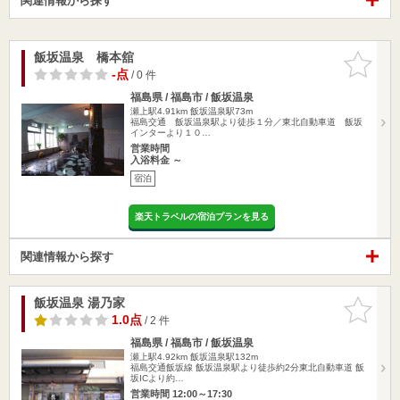
関連情報から探す
飯坂温泉 橋本舘
お気に入
りに追加
-点
/ 0 件
福島県 / 福島市 / 飯坂温泉
瀬上駅4.91km
飯坂温泉駅73m
福島交通 飯坂温泉駅より徒歩１分／東北自動車道 飯坂
インターより１０…
営業時間
入浴料金 ～
宿泊
楽天トラベルの宿泊プランを見る
関連情報から探す
飯坂温泉 湯乃家
お気に入
りに追加
1.0点
/ 2 件
福島県 / 福島市 / 飯坂温泉
瀬上駅4.92km
飯坂温泉駅132m
福島交通飯坂線 飯坂温泉駅より徒歩約2分東北自動車道 飯
坂ICより約…
営業時間 12:00～17:30