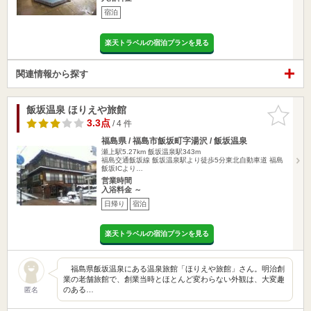
宿泊
楽天トラベルの宿泊プランを見る
関連情報から探す
飯坂温泉 ほりえや旅館
お気に入
りに追加
3.3点
/ 4 件
福島県 / 福島市飯坂町字湯沢 / 飯坂温泉
瀬上駅5.27km
飯坂温泉駅343m
福島交通飯坂線 飯坂温泉駅より徒歩5分東北自動車道 福島
飯坂ICより…
営業時間
入浴料金 ～
日帰り
宿泊
楽天トラベルの宿泊プランを見る
福島県飯坂温泉にある温泉旅館「ほりえや旅館」さん。明治創
業の老舗旅館で、創業当時とほとんど変わらない外観は、大変趣
のある…
匿名