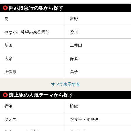
ピックアップして紹介します。
阿武隈急行の駅から探す
※2021/07/21時点の情報です。
兜
富野
やながわ希望の森公園前
梁川
新田
二井田
大泉
保原
上保原
高子
すべて表示する
瀬上駅の人気テーマから探す
宿泊
旅館
冷え性
お食事・食事処