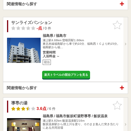
関連情報から探す
サンライズパンション
お気に入
りに追加
-点
/ 0 件
福島県 / 福島市
瀬上駅4.68km
曽根田駅1.66km
東北本線福島駅から車で約10分、福島西ＩＣより約15分。
福島駅から福…
営業時間
入浴料金 ～
宿泊
楽天トラベルの宿泊プランを見る
関連情報から探す
導専の湯
お気に入
りに追加
3.6点
/ 6 件
福島県 / 福島市飯坂町湯野導専 / 飯坂温泉
瀬上駅4.82km
飯坂温泉駅216m
飯坂温泉駅から摺上川を渡り、そのまま進んだ突き当たり
にある共同浴場