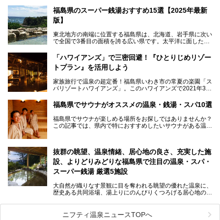
一望の眺望をほしいままにする絶景の宿、それがORIX HOT
ELS & RESORTSの「御宿東鳳」です。
福島県のスーパー銭湯おすすめ15選【2025年最新
版】
大浴場は「宙の湯」「棚雲の湯」の2つ。いずれも素晴らし
い開放感。ビュッフェレストラン「あがらんしょ」での会津
東北地方の南端に位置する福島県は、北海道、岩手県に次い
の郷土料理など夕朝食の美味しさも評判。人気のこのお宿の
で全国で3番目の面積を誇る広い県です。太平洋に面した
過ごし方を徹底紹介いたします。
「浜通り」から、南北に阿武隈川が流れ水田や果樹園が広が
る「中通り」、磐梯山や猪苗代湖、五色沼、尾瀬湿原などが
───
「ハワイアンズ」で三密回避！『ひとりじめリゾー
ある「会津地方」まで、変化に富んだ自然を楽しめるのが魅
提供元：オリックス・ホテルマネジメント株式会社【PR】
トプラン』を活用しよう
力です。
この記事は会津東山温泉 御宿東鳳のPR記事です。
東京から新幹線なら1時間半、車でも3時間程度とアクセス
家族旅行で温泉の超定番！福島県いわき市の常夏の楽園「ス
も良好で、首都圏からの週末旅行先としても人気の福島県。
パリゾートハワイアンズ」。このハワイアンズで2021年3月
そんな福島県でチェックしておきたい、評判のスーパー銭湯
25日より「ひとりじめリゾートプラン第2弾」として「かぞ
をピックアップしました。
く温泉編」をスタートしました。
福島県でサウナがオススメの温泉・銭湯・スパ10選
子供と一緒に安心して温泉に行きたい、そんな方にお役立ち
福島県でサウナが楽しめる場所をお探しではありませんか？
のこのプランをはじめとして、ハワイアンズの「ひとりじめ
この記事では、県内で特におすすめしたいサウナがある温泉
リゾートプラン」の魅力をご紹介します。
や銭湯、スパを厳選してご紹介！
「サウナで思いっきり汗をかいてスッキリしたい！」
抜群の眺望、温泉情緒、居心地の良さ、充実した施
「最近疲れが溜まってる。リフレッシュできる場所ないか
な？」
設、よりどりみどりな福島県で注目の温泉・スパ・
そんな方は、ぜひサウナに足を運んでみてくださいね。
スーパー銭湯 厳選5施設
大自然が織りなす景観に目を奪われる眺望の優れた温泉に、
歴史ある共同浴場、湯上りにのんびりくつろげる居心地のい
い温泉やさまざまなニーズに応えてくれる施設充実度の高い
スーパー銭湯など、多種多様な温浴施設が割拠する福島県。
今回は、そんな福島県にある温浴施設のなかから、筆者が
ニフティ温泉ニュースTOPへ
「一度訪ねてみたい」と気になっている魅力的な施設を5件