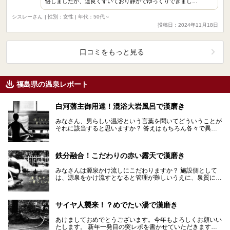
悟しましたが、運良くすいており静かでゆっくりできまし…
シスレーさん
| 性別：女性 | 年代：50代～
投稿日：2024年11月18日
口コミをもっと見る
福島県の温泉レポート
白河藩主御用達！混浴大岩風呂で漢磨き
みなさん、男らしい温浴という言葉を聞いてどういうことが
それに該当すると思いますか？ 答えはもちろん各々で異な
るでしょう。しかし、個人の考えを超えて誰もが男らし…
鉄分融合！こだわりの赤い露天で漢磨き
みなさんは源泉かけ流しにこだわりますか？ 施設側として
は、源泉をかけ流すとなると管理が難しいうえに、泉質によ
っては定期的にポンプや配管を交換する費用もかさみま…
サイヤ人襲来！？めでたい湯で漢磨き
あけましておめでとうございます。今年もよろしくお願いい
たします。 新年一発目の突レポを書かせていただきます。