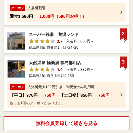
入泉料割引
クーポン
通常
1,580円
→
1,000円（580円お得！）
2
スーパー銭湯 遊湯ランド
3.7
入浴料：
650円～
福島県郡山市桑野1丁目ｰ24ｰ20
3
天然温泉 極楽湯 福島郡山店
4.4
入浴料：
770円～
福島県郡山市八山田西5-130
入浴料最大100円引き ※現金のみ利用可
クーポン
【平日】
770円
→
750円
【土日祝】
850円
→
750円
他にも1個のクーポンがあります。
無料会員登録して続きを見る