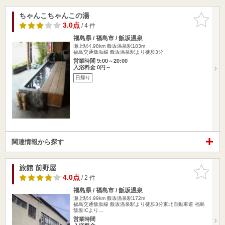
ちゃんこちゃんこの湯
お気に入
りに追加
3.0点
/ 4 件
福島県 / 福島市 / 飯坂温泉
瀬上駅4.98km
飯坂温泉駅183m
福島交通飯坂線 飯坂温泉駅より徒歩3分
営業時間 9:00～20:00
入浴料金 0円～
日帰り
関連情報から探す
旅館 前野屋
お気に入
りに追加
4.0点
/ 2 件
福島県 / 福島市 / 飯坂温泉
瀬上駅4.99km
飯坂温泉駅172m
福島交通飯坂線 飯坂温泉駅より徒歩3分東北自動車道 福島
飯坂ICより…
営業時間