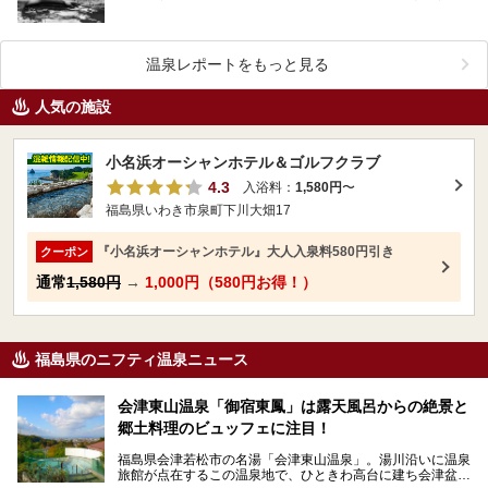
新年にふさわしくおめでたい温泉をご紹介いたしま…
温泉レポートをもっと見る
人気の施設
小名浜オーシャンホテル＆ゴルフクラブ
4.3
入浴料：
1,580円
〜
福島県いわき市泉町下川大畑17
『小名浜オーシャンホテル』大人入泉料580円引き
クーポン
通常
1,580円
→
1,000円（580円お得！）
福島県のニフティ温泉ニュース
会津東山温泉「御宿東鳳」は露天風呂からの絶景と
郷土料理のビュッフェに注目！
福島県会津若松市の名湯「会津東山温泉」。湯川沿いに温泉
旅館が点在するこの温泉地で、ひときわ高台に建ち会津盆地