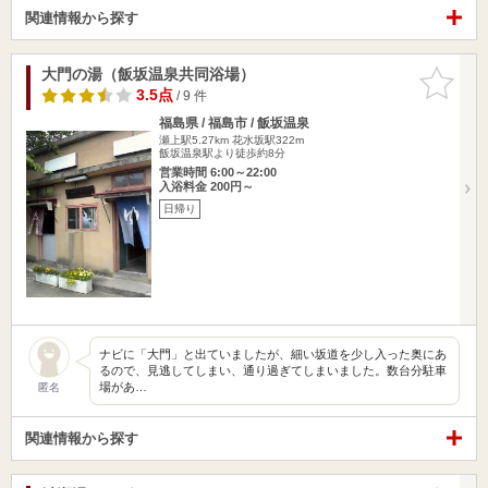
関連情報から探す
大門の湯（飯坂温泉共同浴場）
お気に入
りに追加
3.5点
/ 9 件
福島県 / 福島市 / 飯坂温泉
瀬上駅5.27km
花水坂駅322m
飯坂温泉駅より徒歩約8分
営業時間 6:00～22:00
入浴料金 200円～
日帰り
ナビに「大門」と出ていましたが、細い坂道を少し入った奥にあ
るので、見逃してしまい、通り過ぎてしまいました。数台分駐車
場があ…
匿名
関連情報から探す