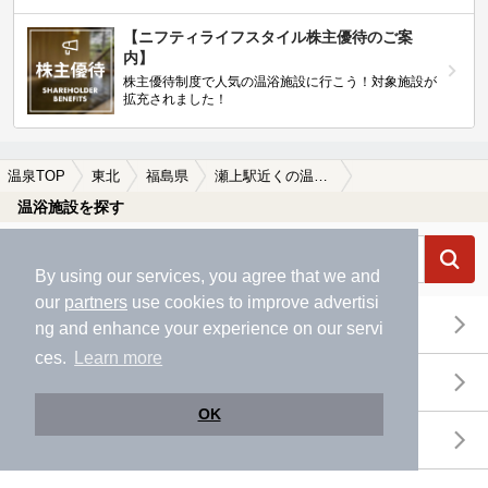
【ニフティライフスタイル株主優待のご案
内】
株主優待制度で人気の温浴施設に行こう！対象施設が
拡充されました！
温泉TOP
東北
福島県
瀬上駅近くの温泉、日帰り温泉、スーパー銭湯おすすめ
温浴施設を探す
By using our services, you agree that we and
our
partners
use cookies to improve advertisi
エリアから探す
ng and enhance your experience on our servi
ces.
Learn more
地図から探す
OK
特徴から探す