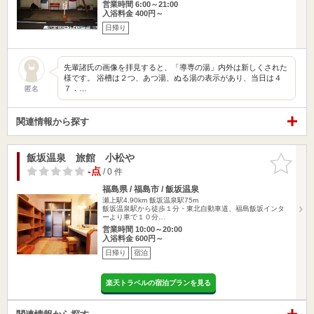
営業時間 6:00～21:00
入浴料金 400円～
日帰り
先輩諸氏の画像を拝見すると、「導専の湯」内外は新しくされた
様です。 浴槽は２つ、あつ湯、ぬる湯の表示があり、当日は４
７．…
匿名
関連情報から探す
飯坂温泉 旅館 小松や
お気に入
りに追加
-点
/ 0 件
福島県 / 福島市 / 飯坂温泉
瀬上駅4.90km
飯坂温泉駅75m
飯坂温泉駅から徒歩１分・東北自動車道、福島飯坂インタ
ーより車で１０分…
営業時間 10:00～20:00
入浴料金 600円～
日帰り
宿泊
楽天トラベルの宿泊プランを見る