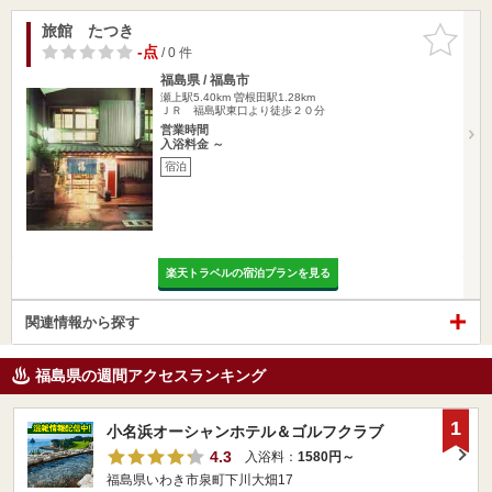
旅館 たつき
お気に入
りに追加
-点
/ 0 件
福島県 / 福島市
瀬上駅5.40km
曽根田駅1.28km
ＪＲ 福島駅東口より徒歩２０分
営業時間
入浴料金 ～
宿泊
楽天トラベルの宿泊プランを見る
関連情報から探す
福島県の週間アクセスランキング
1
小名浜オーシャンホテル＆ゴルフクラブ
4.3
入浴料：
1580円～
福島県いわき市泉町下川大畑17