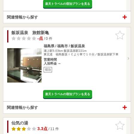
楽天トラベルの宿泊プランを見る
関連情報から探す
飯坂温泉 旅館新亀
お気に入
りに追加
-点
/ 0 件
福島県 / 福島市 / 飯坂温泉
瀬上駅5.03km
飯坂温泉駅221m
東北道 福島飯坂ＩＣより車で１０分／飯坂温泉駅下車
営業時間
入浴料金 ～
宿泊
楽天トラベルの宿泊プランを見る
関連情報から探す
仙気の湯
お気に入
りに追加
3.3点
/ 11 件