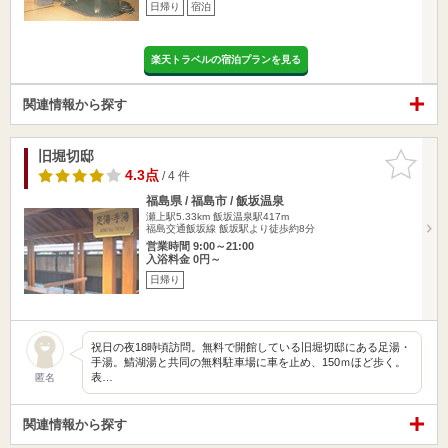
日帰り
宿泊
楽天トラベルの宿泊プランを見る
関連情報から探す
旧堀切邸
お気に入
りに追加
4.3点
/ 4 件
福島県 / 福島市 / 飯坂温泉
瀬上駅5.33km
飯坂温泉駅417m
福島交通飯坂線 飯坂駅より徒歩約8分
営業時間 9:00～21:00
入浴料金 0円～
日帰り
祝日の夜18時頃訪問。無料で開館している旧堀切邸にある足湯・
手湯。鯖湖湯と共同の無料駐車場に車を止め、150ｍほど歩く。
表…
匿名
関連情報から探す