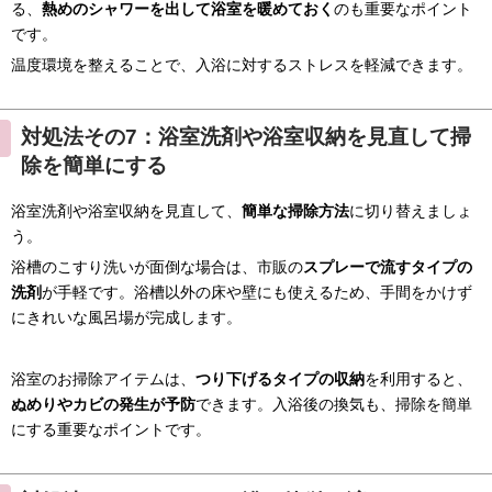
る、
熱めのシャワーを出して浴室を暖めておく
のも重要なポイント
です。
温度環境を整えることで、入浴に対するストレスを軽減できます。
対処法その7：浴室洗剤や浴室収納を見直して掃
除を簡単にする
浴室洗剤や浴室収納を見直して、
簡単な掃除方法
に切り替えましょ
う。
浴槽のこすり洗いが面倒な場合は、市販の
スプレーで流すタイプの
洗剤
が手軽です。浴槽以外の床や壁にも使えるため、手間をかけず
にきれいな風呂場が完成します。
浴室のお掃除アイテムは、
つり下げるタイプの収納
を利用すると、
ぬめりやカビの発生が予防
できます。入浴後の換気も、掃除を簡単
にする重要なポイントです。