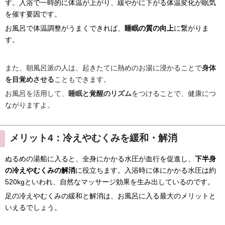
す。入浴で一時的に体温が上がり、緩やかに下がる体温変化が眠気
を催す要因です。
お風呂で体温調整がうまくできれば、
睡眠の質の向上
に繋がりま
す。
また、朝風呂派の人は、起きたてに熱めのお湯に浸かることで
身体
を目覚めさせる
こともできます。
お風呂を活用して、
睡眠と覚醒のリズム
をつけることで、健康につ
ながりますよ。
メリット4：冷えやむくみを緩和・解消
ぬるめの湯船に入ると、全身にかかる水圧が血行を促進し、
下半身
の冷えやむくみの解消
に役立ちます。入浴時に体にかかる水圧は約
520kgといわれ、自然なマッサージ効果を生み出しているのです。
足の冷えやむくみの緩和と解消は、お風呂に入る最大のメリットと
いえるでしょう。