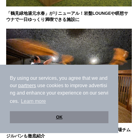
「鶴見緑地湯元水春」がリニューアル！岩盤LOUNGEや瞑想サ
ウナで一日ゆっくり満喫できる施設に
By using our services, you agree that we and
our
partners
use cookies to improve advertisi
ng and enhance your experience on our servi
ces.
Learn more
OK
【クーポン有】神州温泉 あるごの湯を1日遊び尽くす！本場チム
ジルバンも徹底紹介