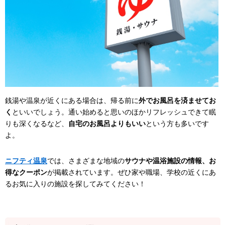
銭湯や温泉が近くにある場合は、帰る前に
外でお風呂を済ませてお
く
といいでしょう。通い始めると思いのほかリフレッシュできて眠
りも深くなるなど、
自宅のお風呂よりもいい
という方も多いです
よ。
ニフティ温泉
では、さまざまな地域の
サウナや温浴施設の情報、お
得なクーポン
が掲載されています。ぜひ家や職場、学校の近くにあ
るお気に入りの施設を探してみてください！