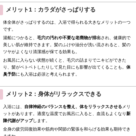
メリット1：カラダがさっぱりする
体全体がさっぱりするのは、入浴で得られる大きなメリットの一つ
です。
湯船につかると、
毛穴の汚れや不要な老廃物が排出
され、健康的で
美しい肌が維持できます。髪のふけや油分が洗い流されると、髪の
ツヤがよくなり清潔感が保てる効果も。
お風呂に入らない状態が続くと、毛穴の詰まりでニキビができた
り、髪がベトベトしたりして見た目にも影響が出てくることも。
体
臭予防
にも入浴は必須と考えられます。
メリット2：身体がリラックスできる
入浴には、
自律神経のバランスを整え、体をリラックスさせる
メリ
ットがあります。適度な温度でお風呂に入ると、血流もよくなり
新
陳代謝がアップ
します。
全身の疲労回復効果や筋肉や関節の緊張を和らげる効果も期待でき
ますね。