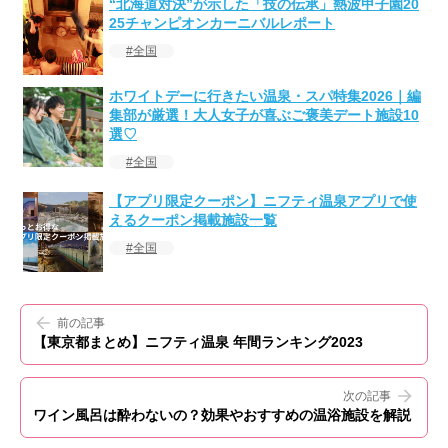
“北海道対決”が示した「技の伝承」熱波甲子園20
25チャンピオンカーニバルレポート
全国
ホワイトデーに行きたい温泉・スパ特集2026｜編
集部が厳選！大人女子が喜ぶご褒美デート施設10
選♡
全国
【アプリ限定クーポン】ニフティ温泉アプリで使
えるクーポン掲載施設一覧
全国
前の記事
【東京都まとめ】ニフティ温泉 年間ランキング2023
次の記事
ワイン風呂は酔わないの？効果やおすすめの温浴施設を解説