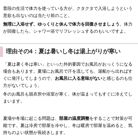
普段の生活で体力を使っている方が、クタクタで入浴しようという
意欲も出ないのは当たり前のこと。
無理に入浴せず、ゆっくりと休んで体力を回復させましょう
。体力
が回復したら、シャワー浴でリフレッシュするのもいいですよ。
理由その4：夏は暑いし冬は湯上がりが寒い
「夏は暑く冬は寒い」といった外的要因でお風呂がおっくうになる
場合もあります。夏場にお風呂で汗を流しても、湯船から出ればす
ぐに発汗してしまうので、
お風呂に入る意味がない
と感じるのも仕
方がないでしょう。
冬のお風呂も脱衣所や浴室が寒く、体が温まってもすぐに冷えてし
まいます。
夏場や冬場に起こる問題は、
部屋の温度調整
をすることで対策が可
能です。夏は冷房で部屋を冷やし、冬は暖房で部屋を温めると、気
持ちのよい状態が長続きします。