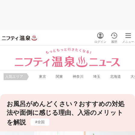
ログイン
履歴
メニュー
人気エリア
東京
関東
神奈川
埼玉
北海道
大
お風呂がめんどくさい？おすすめの対処
法や面倒に感じる理由、入浴のメリット
を解説
全国