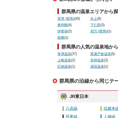
群馬県の温泉エリアから
草津 (群馬)
(40)
水上
(8)
奥利根
(4)
下仁田
(3)
伊香保
(2)
四万 (群馬)
(1)
前橋
(1)
群馬県の人気の温泉地か
草津温泉
(37)
尾瀬戸倉温泉
(5)
上牧温泉
(2)
老神温泉
(2)
応徳温泉
(1)
湯宿温泉
(1)
群馬県の沿線から同じテ
JR東日本
八高線
信越本
吾妻線
上越線