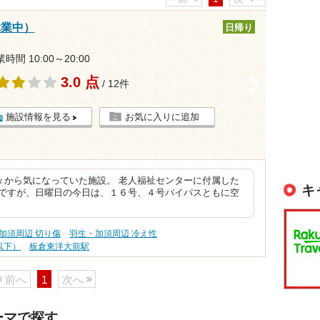
休業中）
日帰り
時間 10:00～20:00
3.0 点
>
/ 12件
施設情報を見る
お気に入りに追加
々から気になっていた施設。 老人福祉センターに付属した
キ
ロですが、日曜日の今日は、１６号、４号バイパスともに空
加須周辺 切り傷
羽生・加須周辺 冷え性
以下）
板倉東洋大前駅
前へ
1
次へ
ーマで探す