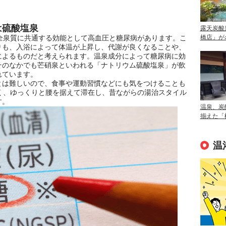
は硫酸塩泉
露天炭酸
全泉質に共通する効能として高血圧と糖尿病があります。こ
橋店」が
りも、入浴によって体温が上昇し、代謝が良くなることや、
によるものだと考えられます。温泉成分によって糖尿病に効
そのなかでも芒硝泉といわれる「ナトリウム硫酸塩泉」が飲
れています。
とは難しいので、食事や運動習慣などにも気をつけることも
く、ゆっくりと腰を据えて滞在し、昔ながらの湯治スタイル
す。
温泉、炭
揃えた「
温