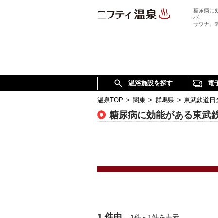
糖尿病に
パ、
サウナ、
温浴施設を探す
電
温泉TOP
>
関東
>
群馬県
>
東武鉄道日
糖尿病に効能がある東武
1 件中
1件～1件を表示