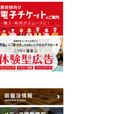
温泉・日帰り温泉・スーパー銭
広告出稿のご案内