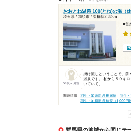
おおとね温泉 100(とね)の湯（
埼玉県 / 加須市 /
栗橋駅2.32km
■営業
掛け流しということで、前
温泉です。 柏から５０キ
50代～ 男性
いていて、…
関連情報
羽生・加須周辺 糖尿病
羽生・
羽生・加須周辺 格安（1,000円
群馬県の地域から同じテ