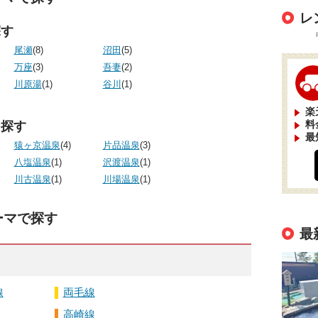
レ
探す
尾瀬
(8)
沼田
(5)
万座
(3)
吾妻
(2)
川原湯
(1)
谷川
(1)
楽
料
ら探す
最
猿ヶ京温泉
(4)
片品温泉
(3)
八塩温泉
(1)
沢渡温泉
(1)
川古温泉
(1)
川場温泉
(1)
ーマで探す
最
線
両毛線
高崎線