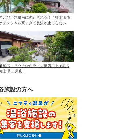
泉と地下水風呂に満たされる！「極楽湯 豊
ポテンシャル高すぎて長湯が止まらない
酸風呂、サウナからラドン蒸気浴まで取り
極楽湯 上尾店」
浴施設の方へ
ニフティ温泉を使って手軽に集