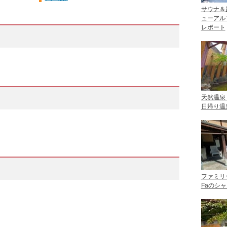
サウナ＆
ューアル
レポート
天然温泉
日帰り温
ファミリ
Faのシ