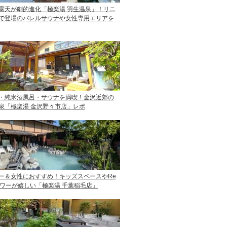
露天が劇的進化「極楽湯 羽生温泉」！リニ
で登場のバレルサウナや女性専用エリアを
・純米酒風呂・サウナを満喫！金沢近郊の
泉「極楽湯 金沢野々市店」レポ
ー＆女性におすすめ！キッズスペースやRe
ャワーが嬉しい「極楽湯 千葉稲毛店」