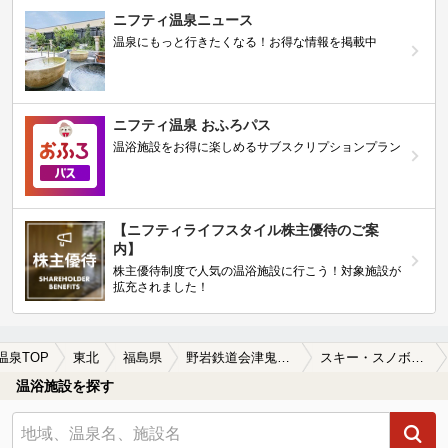
ニフティ温泉ニュース
温泉にもっと行きたくなる！お得な情報を掲載中
ニフティ温泉 おふろパス
温浴施設をお得に楽しめるサブスクリプションプラン
【ニフティライフスタイル株主優待のご案
内】
株主優待制度で人気の温浴施設に行こう！対象施設が
拡充されました！
温泉TOP
東北
福島県
野岩鉄道会津鬼怒川
スキー・スノボが楽しめる野岩鉄道会津鬼怒川周辺の温泉、日帰り温泉、スーパー銭湯を探す
温浴施設を探す