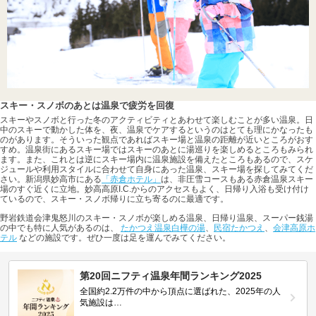
スキー・スノボのあとは温泉で疲労を回復
スキーやスノボと行った冬のアクティビティとあわせて楽しむことが多い温泉。日
中のスキーで動かした体を、夜、温泉でケアするというのはとても理にかなったも
のがあります。そういった観点であればスキー場と温泉の距離が近いところがおす
すめ。温泉街にあるスキー場ではスキーのあとに湯巡りを楽しめるところもみられ
ます。また、これとは逆にスキー場内に温泉施設を備えたところもあるので、スケ
ジュールや利用スタイルに合わせて自身にあった温泉、スキー場を探してみてくだ
さい。新潟県妙高市にある
「赤倉ホテル」
は、非圧雪コースもある赤倉温泉スキー
場のすぐ近くに立地。妙高高原I.C.からのアクセスもよく、日帰り入浴も受け付け
ているので、スキー・スノボ帰りに立ち寄るのに最適です。
野岩鉄道会津鬼怒川のスキー・スノボが楽しめる温泉、日帰り温泉、スーパー銭湯
の中でも特に人気があるのは、
たかつえ温泉白樺の湯
、
民宿たかつえ
、
会津高原ホ
テル
などの施設です。ぜひ一度は足を運んでみてください。
第20回ニフティ温泉年間ランキング2025
全国約2.2万件の中から頂点に選ばれた、2025年の人
気施設は…