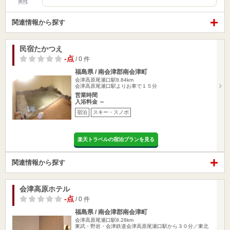
男性
関連情報から探す
民宿たかつえ
-点
/ 0 件
福島県 / 南会津郡南会津町
会津高原尾瀬口駅8.84km
会津高原尾瀬口駅よりお車で１５分
営業時間
入浴料金 ～
宿泊
スキー・スノボ
楽天トラベルの宿泊プランを見る
関連情報から探す
会津高原ホテル
-点
/ 0 件
福島県 / 南会津郡南会津町
会津高原尾瀬口駅8.28km
東武・野岩・会津鉄道会津高原尾瀬口駅から３０分／東北