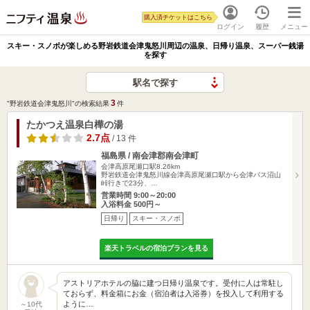
購入済チケットはこちら
ログイン
履歴
メニュー
スキー・スノボが楽しめる野岩鉄道会津鬼怒川周辺の温泉、日帰り温泉、スーパー銭湯
を探す
駅名で探す
3
"野岩鉄道会津鬼怒川"の検索結果
件
たかつえ温泉白樺の湯
2.7点
/ 13 件
福島県 / 南会津郡南会津町
会津高原尾瀬口駅8.26km
野岩鉄道会津鬼怒川線会津高原尾瀬口駅から会津バス沼山
峠行きで23分、…
営業時間 9:00～20:00
入浴料金 500円～
日帰り
スキー・スノボ
楽天トラベルの宿泊プランを見る
アストリアホテルの脇に建つ日帰り温泉です。受付に人は常駐し
ておらず、料金箱にお金（宿泊者は入浴券）を投入して利用する
ように…
～10代