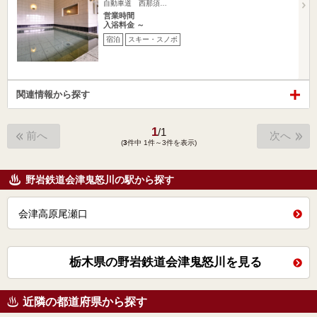
自動車道 西那須…
営業時間
入浴料金 ～
宿泊
スキー・スノボ
関連情報から探す
1
/
1
前へ
次へ
(
3
件中 1件～3件を表示)
野岩鉄道会津鬼怒川の駅から探す
会津高原尾瀬口
栃木県の野岩鉄道会津鬼怒川を見る
近隣の都道府県から探す