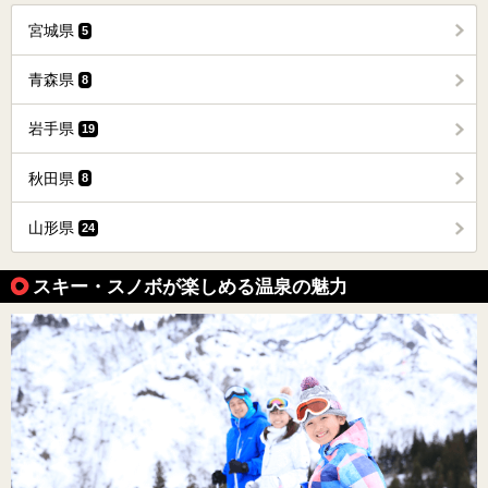
宮城県
5
青森県
8
岩手県
19
秋田県
8
山形県
24
スキー・スノボが楽しめる温泉の魅力