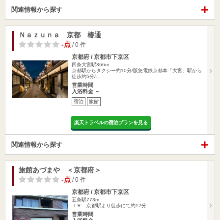
関連情報から探す
Ｎａｚｕｎａ 京都 椿通
-点
/ 0 件
京都府 / 京都市下京区
四条大宮駅366m
京都駅からタクシー約10分/阪急電鉄京都本「大宮」駅から
徒歩約5分/…
営業時間
入浴料金 ～
宿泊
旅館
楽天トラベルの宿泊プランを見る
関連情報から探す
旅館あづまや ＜京都府＞
-点
/ 0 件
京都府 / 京都市下京区
五条駅773m
ＪＲ 京都駅より徒歩にて約12分
営業時間