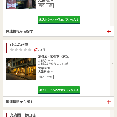
入浴料金 ～
宿泊
旅館
楽天トラベルの宿泊プランを見る
関連情報から探す
ひふみ旅館
-点
/ 0 件
京都府 / 京都市下京区
京都駅446m
京都駅より徒歩にて約3分）
営業時間
入浴料金 ～
宿泊
旅館
楽天トラベルの宿泊プランを見る
関連情報から探す
光流園 静山荘