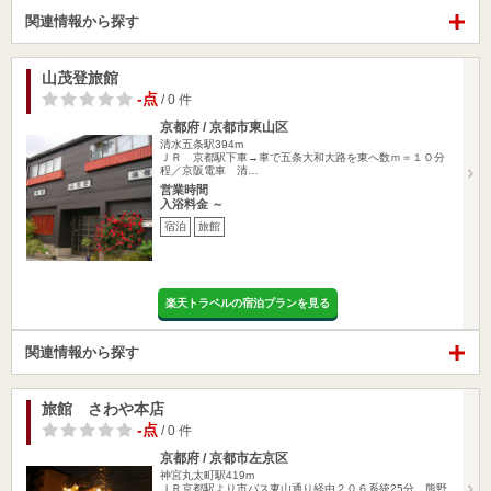
関連情報から探す
山茂登旅館
-点
/ 0 件
京都府 / 京都市東山区
清水五条駅394m
ＪＲ 京都駅下車→車で五条大和大路を東へ数ｍ＝１０分
程／京阪電車 清…
営業時間
入浴料金 ～
宿泊
旅館
楽天トラベルの宿泊プランを見る
関連情報から探す
旅館 さわや本店
-点
/ 0 件
京都府 / 京都市左京区
神宮丸太町駅419m
ＪＲ京都駅より市バス東山通り経由２０６系統25分、熊野