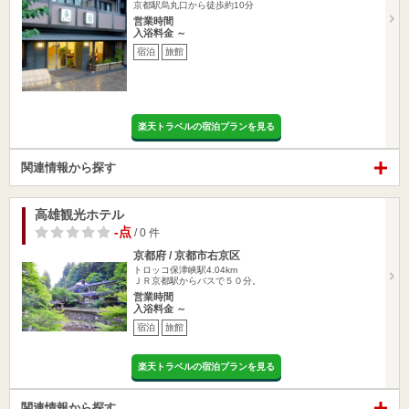
京都駅烏丸口から徒歩約10分
営業時間
入浴料金 ～
宿泊
旅館
楽天トラベルの宿泊プランを見る
関連情報から探す
高雄観光ホテル
-点
/ 0 件
京都府 / 京都市右京区
トロッコ保津峡駅4.04km
ＪＲ京都駅からバスで５０分。
営業時間
入浴料金 ～
宿泊
旅館
楽天トラベルの宿泊プランを見る
関連情報から探す