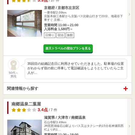
3.9点
/ 37 件
京都府 / 京都市左京区
一乗寺駅2.09km
京阪本線三条駅から京阪バス比叡山行きで20分、地蔵谷下
車すぐ 京都…
営業時間 11:00～21:00
入浴料金 1,580円～
日帰り
宿泊
旅館
楽天トラベルの宿泊プランを見る
35回目の結婚記念日に利用させていただきました。駐車場の位置
がわからず宿の前に停車して電話確認をしようとしていたらご主
人が…
50代～
男性
関連情報から探す
南郷温泉二葉屋
3.4点
/ 7 件
滋賀県 / 大津市 / 南郷温泉
石山寺駅3.49km
JR琵琶湖線石山駅よりバス又はタクシー約15分名神瀬田西
ICより約1…
営業時間 11:30～18:00