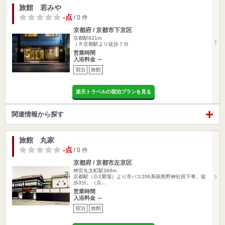
旅館 若みや
-点
/ 0 件
京都府 / 京都市下京区
京都駅621m
ＪＲ京都駅より徒歩７分
営業時間
入浴料金 ～
宿泊
旅館
楽天トラベルの宿泊プランを見る
関連情報から探す
旅館 丸家
-点
/ 0 件
京都府 / 京都市左京区
神宮丸太町駅366m
京都駅（Ｄ2乗場）より市バス206系統熊野神社前下車。徒
歩3分。（京…
営業時間
入浴料金 ～
宿泊
旅館