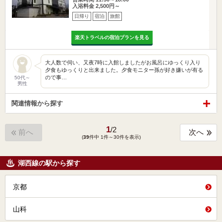
入浴料金 2,500円～
日帰り
宿泊
旅館
楽天トラベルの宿泊プランを見る
大人数で伺い、又夜7時に入館しましたがお風呂にゆっくり入り
夕食もゆっくりと出来ました。夕食モニター孫が好き嫌いが有る
ので事…
50代～
男性
関連情報から探す
1
/
2
前へ
次へ
(
39
件中 1件～30件を表示)
湖西線の駅から探す
京都
山科