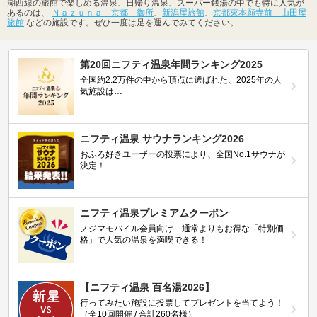
湖西線の旅館で楽しめる温泉、日帰り温泉、スーパー銭湯の中でも特に人気が
あるのは、
Ｎａｚｕｎａ 京都 御所
、
新潟屋旅館
、
京都東本願寺前 山田屋
旅館
などの施設です。ぜひ一度は足を運んでみてください。
第20回ニフティ温泉年間ランキング2025
全国約2.2万件の中から頂点に選ばれた、2025年の人
気施設は…
ニフティ温泉 サウナランキング2026
おふろ好きユーザーの投票により、全国No.1サウナが
決定！
ニフティ温泉プレミアムクーポン
ノジマモバイル会員向け 通常よりもお得な「特別価
格」で人気の温泉を満喫できる！
【ニフティ温泉 百名湯2026】
行ってみたい施設に投票してプレゼントを当てよう！
（全10回開催 / 合計260名様）