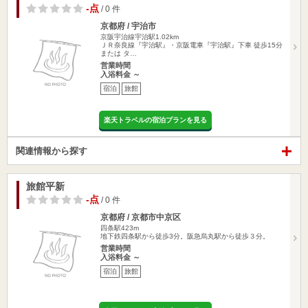
-点
/ 0 件
京都府 / 宇治市
京阪宇治線宇治駅1.02km
ＪＲ奈良線『宇治駅』・京阪電車『宇治駅』下車 徒歩15分
または タ…
営業時間
入浴料金 ～
宿泊
旅館
楽天トラベルの宿泊プランを見る
関連情報から探す
旅館平新
-点
/ 0 件
京都府 / 京都市中京区
四条駅423m
地下鉄四条駅から徒歩3分。阪急烏丸駅から徒歩３分。
営業時間
入浴料金 ～
宿泊
旅館