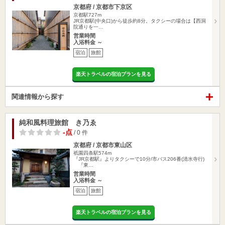
京都府 / 京都市下京区
京都駅727m
JR京都駅(中央口)から徒歩約8分。タクシーの場合は【西洞
院通りを一…
営業時間
入浴料金 ～
宿泊
旅館
楽天トラベルの宿泊プランを見る
関連情報から探す
純和風料理旅館 き乃ゑ
-点
/ 0 件
京都府 / 京都市東山区
祇園四条駅574m
『JR京都駅』よりタクシーで10分/市バス206番(清水寺行)
『東…
営業時間
入浴料金 ～
宿泊
旅館
楽天トラベルの宿泊プランを見る