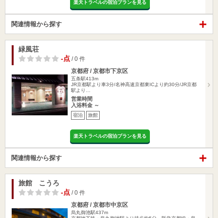
楽天トラベルの宿泊プランを見る
関連情報から探す
緑風荘
-点
/ 0 件
京都府 / 京都市下京区
五条駅413m
JR京都駅より車3分/名神高速京都東ICより約30分/JR京都
駅より…
営業時間
入浴料金 ～
宿泊
旅館
楽天トラベルの宿泊プランを見る
関連情報から探す
旅館 こうろ
-点
/ 0 件
京都府 / 京都市中京区
烏丸御池駅437m