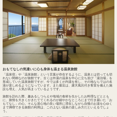
おもてなしの気遣いに心も身体も温まる温泉旅館
「温泉宿」や「温泉旅館」という言葉が存在するように、温泉とは切っても切
れない間柄なのが旅館です。古くは外湯の温泉を中心に立ち並び「湯治場」を
形成していた温泉旅館ですが、今では多くが内湯を有し、その地ならではの名
湯が楽しめるようになっています。また最近は、露天風呂付き客室を備えた施
設も増え、人気が高まっているようです。
旅館を訪れた際、趣あるしつらえや地域の食材を生かしたお料理などととも
に、旅情を大きくかきたててくれるのが細やかなところにまで行き届いた「お
もてなし」の心。そんな居心地の良い場所に滞在しながら自慢のお湯を心ゆく
まで満喫できる旅館の利用は、この上ない温泉の楽しみ方だといえるでしょ
う。