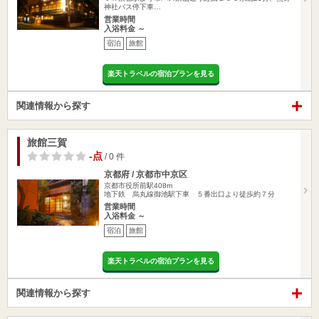
神社バス停下車…
営業時間
入浴料金 ～
宿泊
旅館
楽天トラベルの宿泊プランを見る
関連情報から探す
旅館三賀
-点
/ 0 件
京都府 / 京都市中京区
京都市役所前駅408m
地下鉄 烏丸線御池駅下車 ５番出口より徒歩約７分
営業時間
入浴料金 ～
宿泊
旅館
楽天トラベルの宿泊プランを見る
関連情報から探す