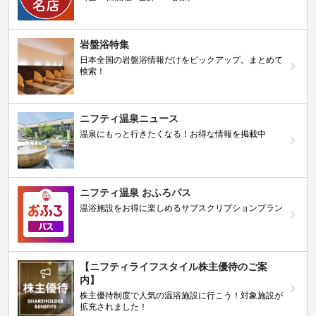
岩盤浴特集
日本全国の岩盤浴情報だけをピックアップ。まとめて
検索！
ニフティ温泉ニュース
温泉にもっと行きたくなる！お得な情報を掲載中
ニフティ温泉 おふろパス
温浴施設をお得に楽しめるサブスクリプションプラン
【ニフティライフスタイル株主優待のご案
内】
株主優待制度で人気の温浴施設に行こう！対象施設が
拡充されました！