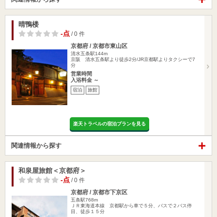
晴鴨楼
-点
/ 0 件
京都府 / 京都市東山区
清水五条駅144m
京阪 清水五条駅より徒歩2分/JR京都駅よりタクシーで7
分
営業時間
入浴料金 ～
宿泊
旅館
楽天トラベルの宿泊プランを見る
関連情報から探す
和泉屋旅館＜京都府＞
-点
/ 0 件
京都府 / 京都市下京区
五条駅768m
ＪＲ東海道本線 京都駅から車で５分、バスで２バス停
目、徒歩１５分