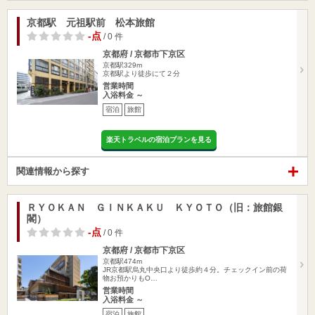
京都駅 元祖駅前 松本旅館
-点
/ 0 件
京都府 / 京都市下京区
京都駅329m
京都駅より徒歩にて２分
営業時間
入浴料金 ～
宿泊
旅館
楽天トラベルの宿泊プランを見る
関連情報から探す
ＲＹＯＫＡＮ ＧＩＮＫＡＫＵ ＫＹＯＴＯ（旧：旅館銀
閣）
-点
/ 0 件
京都府 / 京都市下京区
京都駅474m
JR京都駅烏丸中央口より徒歩約４分。チェックイン前の荷
物お預かりもO…
営業時間
入浴料金 ～
宿泊
旅館