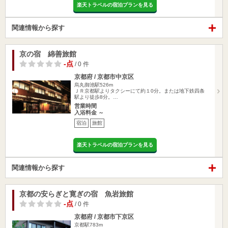
楽天トラベルの宿泊プランを見る
関連情報から探す
京の宿 綿善旅館
-点
/ 0 件
京都府 / 京都市中京区
烏丸御池駅526m
ＪＲ京都駅よりタクシーにて約１0分。または地下鉄四条
駅より徒歩8分。…
営業時間
入浴料金 ～
宿泊
旅館
楽天トラベルの宿泊プランを見る
関連情報から探す
京都の安らぎと寛ぎの宿 魚岩旅館
-点
/ 0 件
京都府 / 京都市下京区
京都駅783m