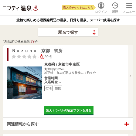
購入済チケットはこちら
ログイン
履歴
メニュー
旅館で楽しめる湖西線周辺の温泉、日帰り温泉、スーパー銭湯を探す
駅名で探す
39
"湖西線"の検索結果
件
Ｎａｚｕｎａ 京都 御所
-点
/ 0 件
京都府 / 京都市中京区
丸太町駅225m
地下鉄 丸太町駅より徒歩にて約６分
営業時間
入浴料金 ～
宿泊
旅館
楽天トラベルの宿泊プランを見る
関連情報から探す