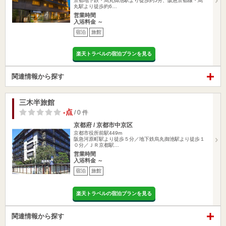
京都地下鉄・烏丸御池駅より徒歩約5分、阪急京都線・烏
丸駅より徒歩約6…
営業時間
入浴料金 ～
宿泊
旅館
楽天トラベルの宿泊プランを見る
関連情報から探す
三木半旅館
-点
/ 0 件
京都府 / 京都市中京区
京都市役所前駅449m
阪急河原町駅より徒歩５分／地下鉄烏丸御池駅より徒歩１
０分／ＪＲ京都駅…
営業時間
入浴料金 ～
宿泊
旅館
楽天トラベルの宿泊プランを見る
関連情報から探す