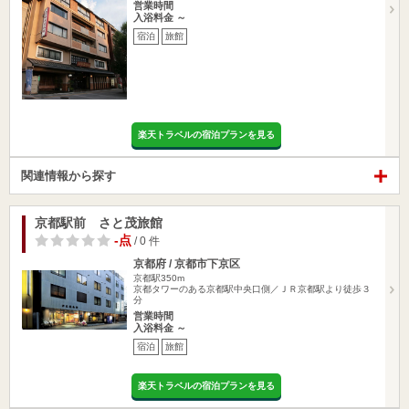
営業時間
入浴料金 ～
宿泊
旅館
楽天トラベルの宿泊プランを見る
関連情報から探す
京都駅前 さと茂旅館
-点
/ 0 件
京都府 / 京都市下京区
京都駅350m
京都タワーのある京都駅中央口側／ＪＲ京都駅より徒歩３
分
営業時間
入浴料金 ～
宿泊
旅館
楽天トラベルの宿泊プランを見る