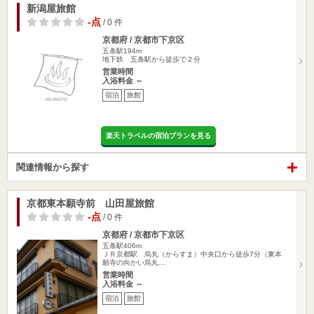
新潟屋旅館
-点
/ 0 件
京都府 / 京都市下京区
五条駅194m
地下鉄 五条駅から徒歩で２分
営業時間
入浴料金 ～
宿泊
旅館
楽天トラベルの宿泊プランを見る
関連情報から探す
京都東本願寺前 山田屋旅館
-点
/ 0 件
京都府 / 京都市下京区
五条駅406m
ＪＲ京都駅 烏丸（からすま）中央口から徒歩7分（東本
願寺の向かい烏丸…
営業時間
入浴料金 ～
宿泊
旅館