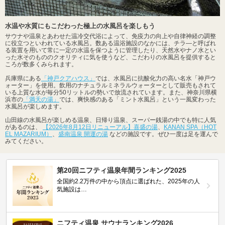
水温や水質にもこだわった極上の水風呂を楽しもう
サウナや温泉とあわせた温冷交代浴によって、免疫力の向上や自律神経の調整
に役立つといわれている水風呂。数ある温浴施設のなかには、チラ―と呼ばれ
る装置を用いて常に一定の水温を保つように管理したり、天然水やナノ水とい
った水そのもののクオリティに気を使うなど、こだわりの水風呂を提供すると
ころが数多くみられます。
兵庫県にある
「神戸クアハウス」
では、水風呂に抗酸化力の高い名水「神戸ウ
ォーター」を使用。飲用のナチュラルミネラルウォーターとして販売もされて
いる上質な水が毎分50リットルの勢いで放流されています。また、神奈川県横
浜市の
「満天の湯」
では、爽快感のある「ミント水風呂」という一風変わった
水風呂が楽しめます。
山田線の水風呂が楽しめる温泉、日帰り温泉、スーパー銭湯の中でも特に人気
があるのは、
【2026年8月12日リニューアル】喜盛の湯
、
KANAN SPA（HOT
EL MAZARIUM）
、
盛南温泉 開運の湯
などの施設です。ぜひ一度は足を運んで
みてください。
第20回ニフティ温泉年間ランキング2025
全国約2.2万件の中から頂点に選ばれた、2025年の人
気施設は…
ニフティ温泉 サウナランキング2026