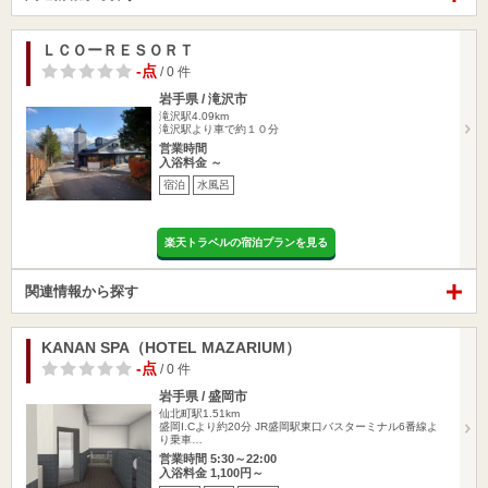
ＬＣＯーＲＥＳＯＲＴ
-点
/ 0 件
岩手県 / 滝沢市
滝沢駅4.09km
滝沢駅より車で約１０分
営業時間
入浴料金 ～
宿泊
水風呂
楽天トラベルの宿泊プランを見る
関連情報から探す
KANAN SPA（HOTEL MAZARIUM）
-点
/ 0 件
岩手県 / 盛岡市
仙北町駅1.51km
盛岡I.Cより約20分 JR盛岡駅東口バスターミナル6番線よ
り乗車…
営業時間 5:30～22:00
入浴料金 1,100円～