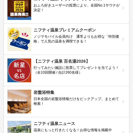
おふろ好きユーザーの投票により、全国No.1サウナが
決定！
ニフティ温泉プレミアムクーポン
ノジマモバイル会員向け 通常よりもお得な「特別価
格」で人気の温泉を満喫できる！
【ニフティ温泉 百名湯2026】
行ってみたい施設に投票してプレゼントを当てよう！
（全10回開催 / 合計260名様）
岩盤浴特集
日本全国の岩盤浴情報だけをピックアップ。まとめて
検索！
ニフティ温泉ニュース
温泉にもっと行きたくなる！お得な情報を掲載中