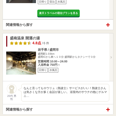
日帰り
宿泊
水風呂
楽天トラベルの宿泊プランを見る
関連情報から探す
盛南温泉 開運の湯
4.8点
/ 6 件
岩手県 / 盛岡市
盛岡駅1.03km
盛岡ICから東へ１０分 盛岡駅からタクシーで３分
営業時間 10:00～24:00
入浴料金 750円～
日帰り
水風呂
なんと言ってもロウリュ（熱波士）サービスがいい！熱波士さん
は気さくな方が多く会話が楽しい。 浴室内のサウナの他にゲルマ
ニ…
20代 男
性
関連情報から探す