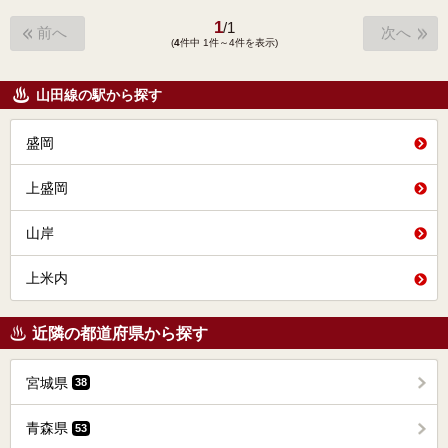
1
/
1
前へ
次へ
(
4
件中 1件～4件を表示)
山田線の駅から探す
盛岡
上盛岡
山岸
上米内
近隣の都道府県から探す
宮城県
38
青森県
53