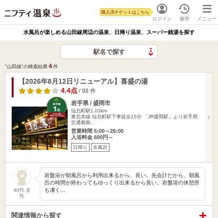
購入済チケットはこちら
ログイン
履歴
メニュー
水風呂が楽しめる山田線周辺の温泉、日帰り温泉、スーパー銭湯を探す
駅名で探す
4
"山田線"の検索結果
件
【2026年8月12日リニューアル】喜盛の湯
4.4点
/ 98 件
岩手県 / 盛岡市
仙北町駅1.03km
東北本線 仙北町駅下車徒歩15分 「JR盛岡駅」より岩手県
交通都南…
営業時間 5:00～26:00
入浴料金 600円～
日帰り
水風呂
岩盤浴が朝風呂から利用出来るから、良い。先会計だから、朝風
呂の時間が終わってもゆっくり出来るから良い。岩盤浴の休憩所
も凄く…
40代 女
性
関連情報から探す