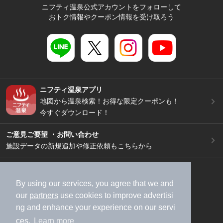
ニフティ温泉公式アカウントをフォローして
おトク情報やクーポン情報を受け取ろう
ニフティ温泉アプリ
地図から温泉検索！お得な限定クーポンも！
今すぐダウンロード！
ご意見ご要望 ・お問い合わせ
施設データの新規追加や修正依頼もこちらから
スマートフォン
/
PC
加盟店募集（資料請求）
広告出稿のご案内
By using our services, you agree that we and
our
partners
use cookies to improve advertisi
利用規約
ライフスタイルMEMBERS+規約
ng and enhance your experience on our servi
特定商取引法に基づく表記
ヘルプ
採用情報
ces.
Learn more