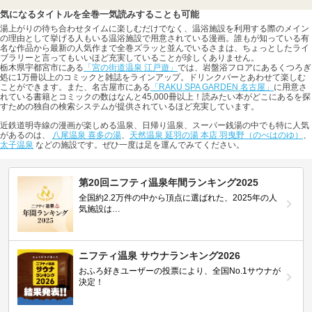
気になるタイトルを全巻一気読みすることも可能
湯上がりの待ち合わせタイムに楽しむだけでなく、温浴施設を利用する際のメイン
の理由として挙げる人もいる温浴施設で用意されている漫画。誰もが知っている有
名な作品から最新の人気作まで全巻ズラッと並んでいるさまは、ちょっとしたライ
ブラリーと言ってもいいほど充実していることが珍しくありません。
栃木県宇都宮市にある
「宮の街道温泉 江戸遊」
では、岩盤浴フロアにあるくつろぎ
処に1万冊以上のコミックと雑誌をラインアップ。ドリンクバーとあわせて楽しむ
ことができます。また、名古屋市にある
「RAKU SPA GARDEN 名古屋」
に用意さ
れている書籍とコミックの数はなんと45,000冊以上！読みたい本がどこにあるを探
すための独自の検索システムが提供されているほど充実しています。
近鉄道明寺線の漫画が楽しめる温泉、日帰り温泉、スーパー銭湯の中でも特に人気
があるのは、
八尾温泉 喜多の湯
、
天然温泉 延羽の湯 本店 羽曳野（のべはのゆ）
、
太子温泉
などの施設です。ぜひ一度は足を運んでみてください。
第20回ニフティ温泉年間ランキング2025
全国約2.2万件の中から頂点に選ばれた、2025年の人
気施設は…
ニフティ温泉 サウナランキング2026
おふろ好きユーザーの投票により、全国No.1サウナが
決定！