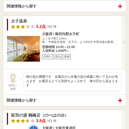
関連情報から探す
太子温泉
3.2点
/ 62 件
大阪府 / 南河内郡太子町
上ノ太子駅2.23km
車： ◾️ 南阪奈道路「太子IC」より約5分 ◾️ 西名阪自動車…
営業時間 10:00～21:00
入浴料金 1,000円～
日帰り
宿泊
漫画
桜の花が満開です 女風呂から木蓮の花が綺麗に咲いてるのが見
えます お風呂もとても気持ちよく入れて 体の芯から温まりま
す
50代～
女性
関連情報から探す
延羽の湯 鶴橋店（のべはのゆ）
3.8点
/ 61 件
大阪府 / 大阪市東成区