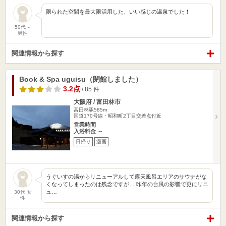
限られた空間を最大限活用した、いい感じの温泉でした！
50代～
男性
関連情報から探す
Book & Spa uguisu（閉館しました）
3.2点
/ 85 件
大阪府 / 富田林市
富田林駅585m
国道170号線・昭和町2丁目交差点付近
営業時間
入浴料金 ～
日帰り
漫画
うぐいすの湯からリニューアルして露天風呂エリアのサウナがな
くなってしまったのは残念ですが… 昨年の台風の影響で更にリニ
ュ…
30代 女
性
関連情報から探す