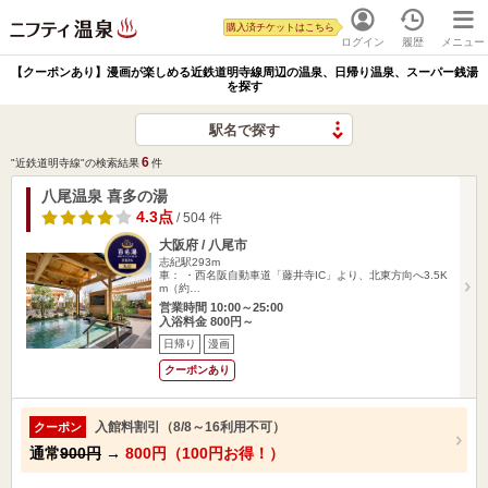
購入済チケットはこちら
ログイン
履歴
メニュー
【クーポンあり】漫画が楽しめる近鉄道明寺線周辺の温泉、日帰り温泉、スーパー銭湯
を探す
駅名で探す
6
"近鉄道明寺線"の検索結果
件
八尾温泉 喜多の湯
4.3点
/ 504 件
大阪府 / 八尾市
志紀駅293m
車： ・西名阪自動車道「藤井寺IC」より、北東方向へ3.5K
m（約…
営業時間 10:00～25:00
入浴料金 800円～
日帰り
漫画
クーポンあり
入館料割引（8/8～16利用不可）
クーポン
通常
900円
→
800円（100円お得！）