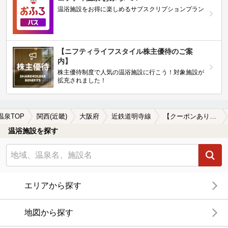
温浴施設をお得に楽しめるサブスクリプションプラン
【ニフティライフスタイル株主優待のご案
内】
株主優待制度で人気の温浴施設に行こう！対象施設が
拡充されました！
温泉TOP
関西(近畿)
大阪府
近鉄道明寺線
【クーポンあり】漫画が楽しめる近鉄道明寺線周辺の温泉、日帰り温泉、スーパー銭湯を探す
温浴施設を探す
エリアから探す
地図から探す