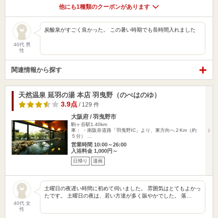
他にも1種類のクーポンがあります
炭酸泉がすごく良かった。 この暑い時期でも長時間入れました
40代 男
性
関連情報から探す
天然温泉 延羽の湯 本店 羽曳野（のべはのゆ）
3.9点
/ 129 件
大阪府 / 羽曳野市
駒ヶ谷駅1.40km
車： ・南阪奈道路「羽曳野IC」より、東方向へ２Km（約
５分） …
営業時間 10:00～26:00
入浴料金 1,000円～
日帰り
漫画
土曜日の夜遅い時間に初めて伺いました。 雰囲気はとてもよかっ
たです。 土曜日の夜は、若い方達が多く賑やかでした。 落…
40代 女
性