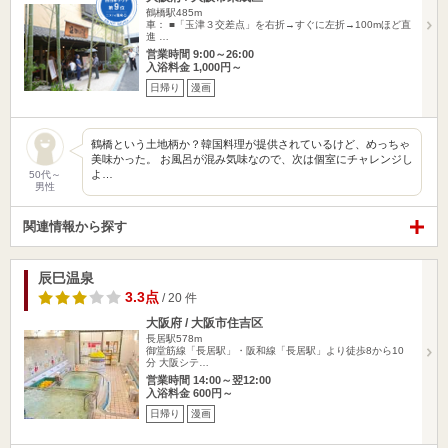
鶴橋駅485m
車： ■「玉津３交差点」を右折→すぐに左折→100mほど直
進 …
営業時間 9:00～26:00
入浴料金 1,000円～
日帰り
漫画
鶴橋という土地柄か？韓国料理が提供されているけど、めっちゃ
美味かった。 お風呂が混み気味なので、次は個室にチャレンジし
よ…
50代～
男性
関連情報から探す
辰巳温泉
3.3点
/ 20 件
大阪府 / 大阪市住吉区
長居駅578m
御堂筋線「長居駅」・阪和線「長居駅」より徒歩8から10
分 大阪シテ…
営業時間 14:00～翌12:00
入浴料金 600円～
日帰り
漫画