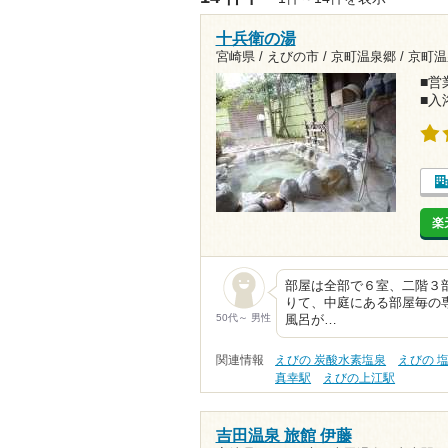
十兵衛の湯
宮崎県 / えびの市 / 京町温泉郷 /
京町温
■営業
■入
楽
部屋は全部で６室、二階３
りて、中庭にある部屋毎の
50代～ 男性
風呂が…
関連情報
えびの 炭酸水素塩泉
えびの 
真幸駅
えびの上江駅
吉田温泉 旅館 伊藤