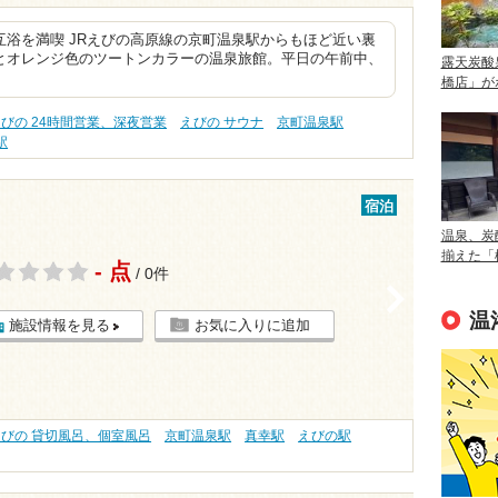
浴を満喫 JRえびの高原線の京町温泉駅からもほど近い裏
とオレンジ色のツートンカラーの温泉旅館。平日の午前中、
露天炭酸
橋店」が
びの 24時間営業、深夜営業
えびの サウナ
京町温泉駅
駅
宿泊
温泉、炭
揃えた「
- 点
/ 0件
>
温
施設情報を見る
お気に入りに追加
えびの 貸切風呂、個室風呂
京町温泉駅
真幸駅
えびの駅