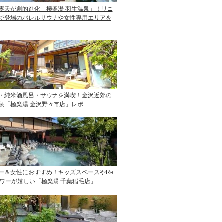
露天が劇的進化「極楽湯 羽生温泉」！リニ
で登場のバレルサウナや女性専用エリアを
・純米酒風呂・サウナを満喫！金沢近郊の
泉「極楽湯 金沢野々市店」レポ
ー＆女性におすすめ！キッズスペースやRe
ャワーが嬉しい「極楽湯 千葉稲毛店」