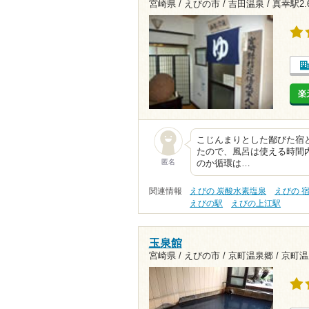
宮崎県 / えびの市 / 吉田温泉 /
真幸駅2.
楽
こじんまりとした鄙びた宿
たので、風呂は使える時間
匿名
のか循環は…
関連情報
えびの 炭酸水素塩泉
えびの 
えびの駅
えびの上江駅
玉泉館
宮崎県 / えびの市 / 京町温泉郷 /
京町温