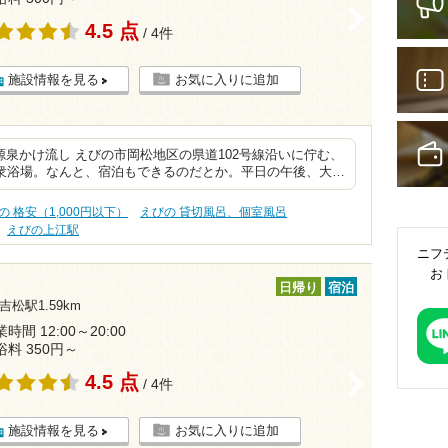
>
4.5 点
/ 4件
施設情報を見る
お気に入りに追加
泉かけ流し えびの市岡松地区の県道102号線沿いに佇む、
大衆浴場。なんと、宿泊もできるのだとか。平日の午後、大…
の 格安（1,000円以下）
えびの 貸切風呂、個室風呂
えびの上江駅
ニフ
お
日帰り
宿泊
吉松駅1.59km
時間 12:00～20:00
浴料 350円～
4.5 点
>
/ 4件
施設情報を見る
お気に入りに追加