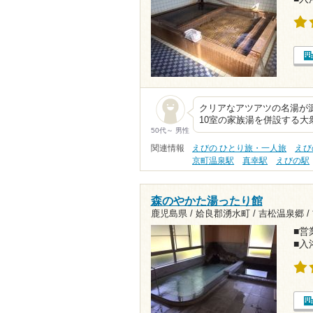
クリアなアツアツの名湯が源
10室の家族湯を併設する
50代～ 男性
関連情報
えびの ひとり旅・一人旅
えび
京町温泉駅
真幸駅
えびの駅
森のやかた湯ったり館
鹿児島県 / 姶良郡湧水町 / 吉松温泉郷 /
■営業
■入