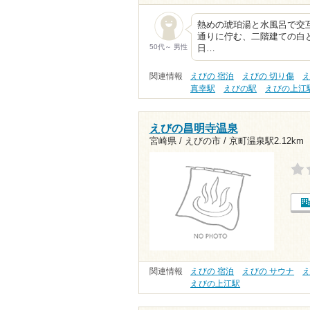
熱めの琥珀湯と水風呂で交互
通りに佇む、二階建ての白
50代～ 男性
日…
関連情報
えびの 宿泊
えびの 切り傷
え
真幸駅
えびの駅
えびの上江
えびの昌明寺温泉
宮崎県 / えびの市 /
京町温泉駅2.12km
関連情報
えびの 宿泊
えびの サウナ
えびの上江駅