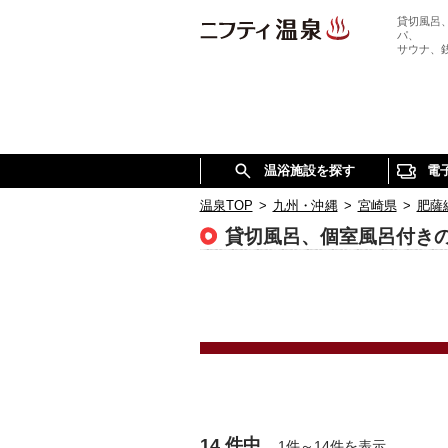
貸切風呂
パ、
サウナ、
温浴施設を探す
電
温泉TOP
>
九州・沖縄
>
宮崎県
>
肥薩
貸切風呂、個室風呂付き
14 件中
1件～14件を表示