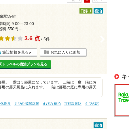
日帰り
宿泊
泉駅594m
時間 9:00～23:00
浴料 550円～
3.6 点
>
/ 5件
施設情報を見る
お気に入りに追加
天トラベルの宿泊プランを見る
キ
部屋、一階は３部屋になっています。 二階は一度一階にお
専用の露天風呂に入れます。 一階は部屋の庭に専用の露天
塩化物泉
えびの 硫酸塩泉
えびの 宿泊
京町温泉駅
えびの駅
宿泊