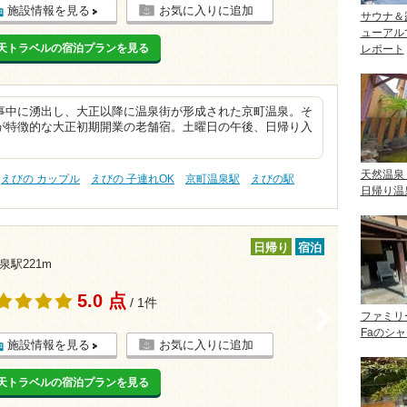
施設情報を見る
お気に入りに追加
サウナ＆
ューアル
天トラベルの宿泊プランを見る
レポート
事中に湧出し、大正以降に温泉街が形成された京町温泉。そ
が特徴的な大正初期開業の老舗宿。土曜日の午後、日帰り入
天然温泉
えびの カップル
えびの 子連れOK
京町温泉駅
えびの駅
日帰り温
日帰り
宿泊
泉駅221m
5.0 点
/ 1件
>
ファミリ
Faのシ
施設情報を見る
お気に入りに追加
天トラベルの宿泊プランを見る