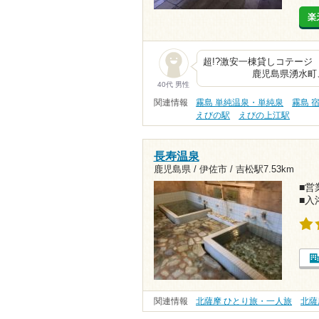
楽
超!?激
鹿児島県湧水町、栗野I
40代 男性
関連情報
霧島 単純温泉・単純泉
霧島 
えびの駅
えびの上江駅
長寿温泉
鹿児島県 / 伊佐市 /
吉松駅7.53km
■営業
■入
関連情報
北薩摩 ひとり旅・一人旅
北薩