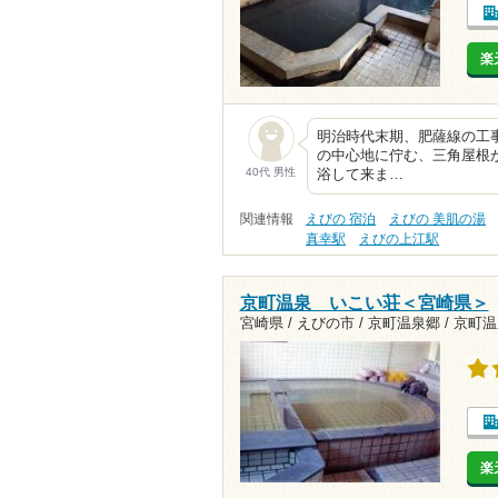
楽
明治時代末期、肥薩線の工
の中心地に佇む、三角屋根
40代 男性
浴して来ま…
関連情報
えびの 宿泊
えびの 美肌の湯
真幸駅
えびの上江駅
京町温泉 いこい荘＜宮崎県＞
宮崎県 / えびの市 / 京町温泉郷 /
京町温
楽