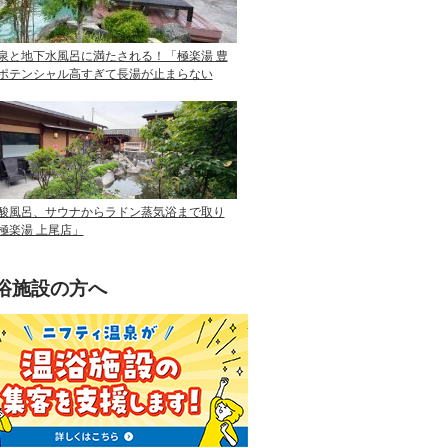
泉と地下水風呂に満たされる！「極楽湯 豊
ポテンシャル高すぎて長湯が止まらない
酸風呂、サウナからラドン蒸気浴まで取り
極楽湯 上尾店」
浴施設の方へ
ニフティ温泉を使って手軽に集