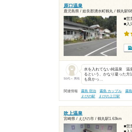
原口温泉
鹿児島県 / 姶良郡湧水町鶴丸 /
鶴丸駅68
■営業
■入
水を入れてない純温泉 温
るという、かなり凝った方法
50代～ 男性
も良かっ…
関連情報
霧島 宿泊
霧島 カップル
霧島
えびの駅
えびの上江駅
吹上温泉
宮崎県 / えびの市 /
鶴丸駅1.63km
■営業
■入