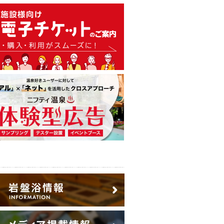
温泉・日帰り温泉・スーパー銭
広告出稿のご案内