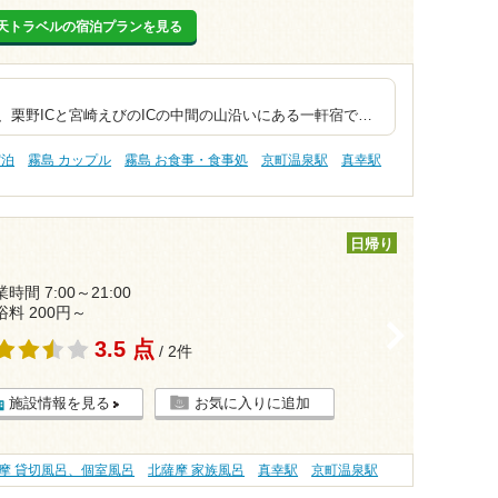
天トラベルの宿泊プランを見る
安一棟貸しコテージ
Cと宮崎えびのICの中間の山沿いにある一軒宿で…
宿泊
霧島 カップル
霧島 お食事・食事処
京町温泉駅
真幸駅
日帰り
時間 7:00～21:00
浴料 200円～
>
3.5 点
/ 2件
施設情報を見る
お気に入りに追加
摩 貸切風呂、個室風呂
北薩摩 家族風呂
真幸駅
京町温泉駅