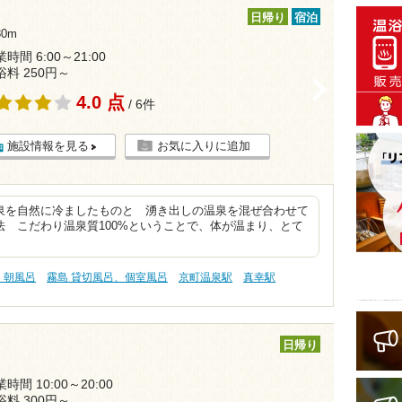
日帰り
宿泊
0m
時間 6:00～21:00
浴料 250円～
>
4.0 点
/ 6件
施設情報を見る
お気に入りに追加
泉を自然に冷ましたものと 湧き出しの温泉を混ぜ合わせて
 こだわり温泉質100%ということで、体が温まり、とて
 朝風呂
霧島 貸切風呂、個室風呂
京町温泉駅
真幸駅
日帰り
時間 10:00～20:00
浴料 300円～