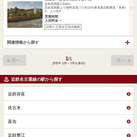
近鉄長島駅1.64km
近鉄長島駅より無料送迎バス約10分東名阪自動車道「長島I
C」より役5…
営業時間
入浴料金 ～
日帰り
宿泊
塩化物泉
関連情報から探す
1
/
1
前へ
次へ
(
7
件中 1件～7件を表示)
近鉄名古屋線の駅から探す
近鉄弥富
佐古木
富吉
近鉄蟹江