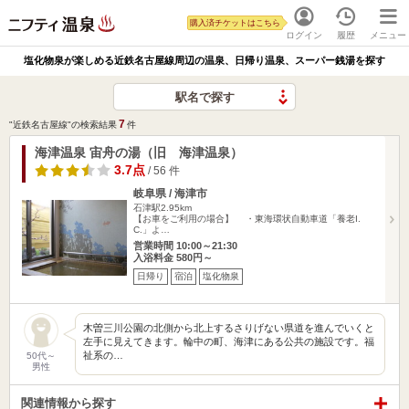
購入済チケットはこちら
ログイン
履歴
メニュー
塩化物泉が楽しめる近鉄名古屋線周辺の温泉、日帰り温泉、スーパー銭湯を探す
駅名で探す
7
"近鉄名古屋線"の検索結果
件
海津温泉 宙舟の湯（旧 海津温泉）
3.7点
/ 56 件
岐阜県 / 海津市
石津駅2.95km
【お車をご利用の場合】 ・東海環状自動車道「養老I.
C.」よ…
営業時間 10:00～21:30
入浴料金 580円～
日帰り
宿泊
塩化物泉
木曽三川公園の北側から北上するさりげない県道を進んでいくと
左手に見えてきます。輪中の町、海津にある公共の施設です。福
祉系の…
50代～
男性
関連情報から探す