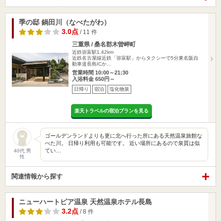
季の邸 鍋田川（なべたがわ）
3.0点
/ 11 件
三重県 / 桑名郡木曽岬町
近鉄弥富駅1.42km
近鉄名古屋線近鉄「弥富駅」からタクシーで5分東名阪自
動車道長島ICか…
営業時間 10:00～21:30
入浴料金 650円～
日帰り
宿泊
塩化物泉
楽天トラベルの宿泊プランを見る
ゴールデンランドよりも更に北へ行った所にある天然温泉旅館な
べた川。 日帰り利用も可能です。 近い場所にあるので泉質は似
てい…
40代 男
性
関連情報から探す
ニューハートピア温泉 天然温泉ホテル長島
3.2点
/ 8 件