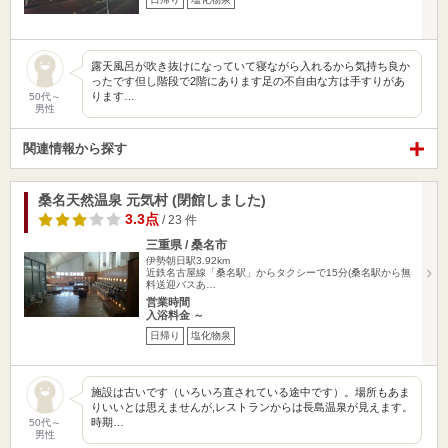
露天風呂が吹き抜けになっていて寝ながら入れるから気持ち良か
ったです但し階段で2階にあります足の不自由な方は手すりがあ
ります…
50代～
男性
関連情報から探す
桑名天然温泉 元気村 (閉館しました)
3.3点
/ 23 件
三重県 / 桑名市
伊勢朝日駅3.92km
近鉄名古屋線「桑名駅」からタクシーで15分(桑名駅から無
料送迎バスあ…
営業時間
入浴料金 ～
日帰り
塩化物泉
施設は古いです（いろいろ直されている途中です）。場所もあま
りいいとは思えませんが,レストランからは長島温泉が見えます。
時期…
50代～
男性