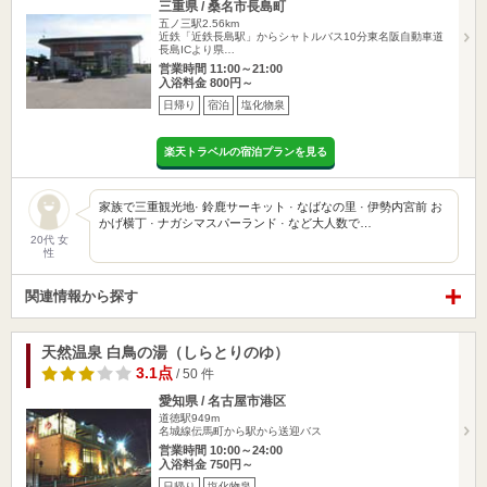
三重県 / 桑名市長島町
五ノ三駅2.56km
近鉄「近鉄長島駅」からシャトルバス10分東名阪自動車道
長島ICより県…
営業時間 11:00～21:00
入浴料金 800円～
日帰り
宿泊
塩化物泉
楽天トラベルの宿泊プランを見る
家族で三重観光地· 鈴鹿サーキット · なばなの里 · 伊勢内宮前 お
かげ横丁 · ナガシマスパーランド · など大人数で…
20代 女
性
関連情報から探す
天然温泉 白鳥の湯（しらとりのゆ）
3.1点
/ 50 件
愛知県 / 名古屋市港区
道徳駅949m
名城線伝馬町から駅から送迎バス
営業時間 10:00～24:00
入浴料金 750円～
日帰り
塩化物泉