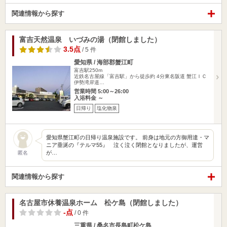
関連情報から探す
富吉天然温泉 いづみの湯（閉館しました）
3.5点
/ 5 件
愛知県 / 海部郡蟹江町
富吉駅250m
近鉄名古屋線「富吉駅」から徒歩約 4分東名阪道 蟹江ＩＣ
伊勢湾岸道…
営業時間 5:00～26:00
入浴料金 ～
日帰り
塩化物泉
愛知県蟹江町の日帰り温泉施設です。 前身は地元の方御用達・マ
ニア垂涎の『テルマ55』 泣く泣く閉館となりましたが、運営
が…
匿名
関連情報から探す
名古屋市休養温泉ホーム 松ケ島（閉館しました）
-点
/ 0 件
三重県 / 桑名市長島町松ケ島