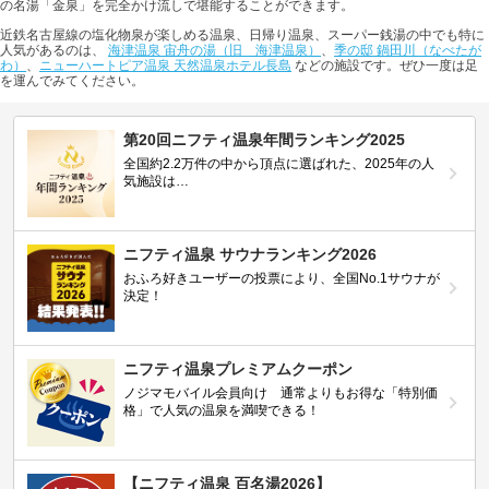
の名湯「金泉」を完全かけ流しで堪能することができます。
近鉄名古屋線の塩化物泉が楽しめる温泉、日帰り温泉、スーパー銭湯の中でも特に
人気があるのは、
海津温泉 宙舟の湯（旧 海津温泉）
、
季の邸 鍋田川（なべたが
わ）
、
ニューハートピア温泉 天然温泉ホテル長島
などの施設です。ぜひ一度は足
を運んでみてください。
第20回ニフティ温泉年間ランキング2025
全国約2.2万件の中から頂点に選ばれた、2025年の人
気施設は…
ニフティ温泉 サウナランキング2026
おふろ好きユーザーの投票により、全国No.1サウナが
決定！
ニフティ温泉プレミアムクーポン
ノジマモバイル会員向け 通常よりもお得な「特別価
格」で人気の温泉を満喫できる！
【ニフティ温泉 百名湯2026】