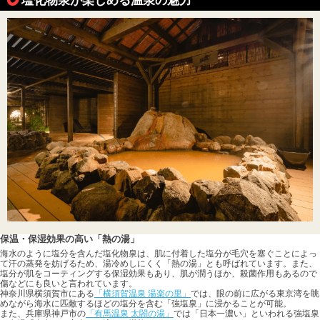
保温・保湿効果の高い「熱の湯」
海水のように塩分を含んだ塩化物泉は、肌に付着した塩分が毛穴を塞ぐことによっ
て汗の蒸発を妨げるため、湯冷めしにくく「熱の湯」とも呼ばれています。また、
塩分が肌をコーティングする保湿効果もあり、肌が潤うほか、殺菌作用もあるので
傷などにも良いと言われています。
神奈川県横須賀市にある
「横須賀温泉 湯楽の里」
では、眼の前に広がる東京湾を眺
めながら海水に匹敵するほどの塩分を含む「強塩泉」に浸かることが可能。
また、兵庫県神戸市の
「有馬温泉 太閤の湯」
では「日本一濃い」といわれる強塩泉