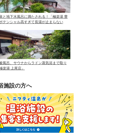
泉と地下水風呂に満たされる！「極楽湯 豊
ポテンシャル高すぎて長湯が止まらない
酸風呂、サウナからラドン蒸気浴まで取り
極楽湯 上尾店」
浴施設の方へ
ニフティ温泉を使って手軽に集