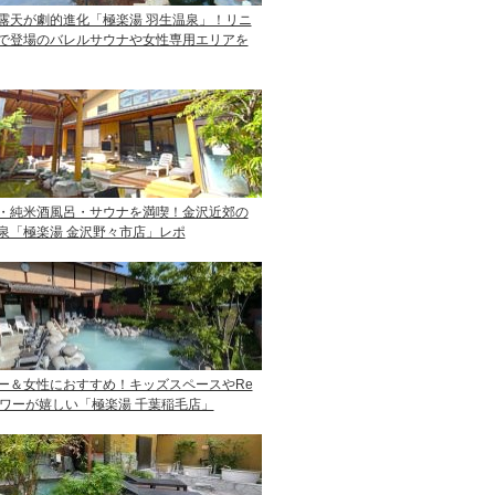
露天が劇的進化「極楽湯 羽生温泉」！リニ
で登場のバレルサウナや女性専用エリアを
・純米酒風呂・サウナを満喫！金沢近郊の
泉「極楽湯 金沢野々市店」レポ
ー＆女性におすすめ！キッズスペースやRe
ャワーが嬉しい「極楽湯 千葉稲毛店」