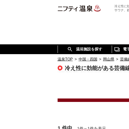
冷え性に
サウナ、
温浴施設を探す
電
温泉TOP
>
中国・四国
>
岡山県
>
芸備
冷え性に効能がある芸備
1 件中
1件～1件を表示