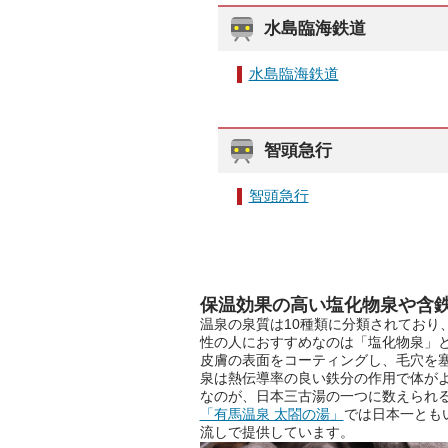
水島臨海鉄道
水島臨海鉄道
智頭急行
智頭急行
保温効果の高い塩化物泉や含
温泉の泉質は10種類に分類されており
性の人におすすめなのは「塩化物泉」
皮膚の表面をコーティングし、毛穴を
泉は熱伝導率の良い鉄分の作用で体が
なのが、日本三古湯の一つに数えられ
「有馬温泉 太閤の湯」
では日本一ともい
流しで提供しています。