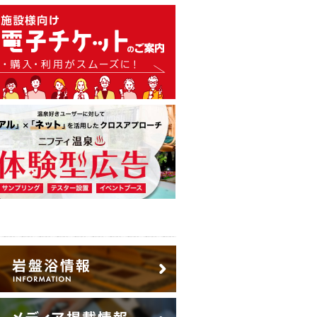
温泉・日帰り温泉・スーパー銭
広告出稿のご案内