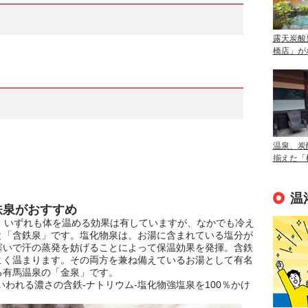
露天炭酸
橋店」が
温泉、炭
揃えた「
温
鉄泉がおすすめ
、いずれも体を温める効果は有していますが、なかでも冷え
と「含鉄泉」です。塩化物泉は、お湯に含まれている塩分が
塞いで汗の蒸発を妨げることによって保温効果を発揮。含鉄
よく温まります。その両方を兼ね備えているお湯として有名
る有馬温泉の「金泉」です。
われる濃さの含鉄-ナトリウム-塩化物強塩泉を100％かけ