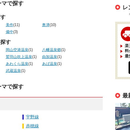
ーマで探す
レ
探す
美作
(11)
奥津
(10)
備中
(3)
ら探す
楽
岡山空港温泉
(1)
八幡温泉郷
(1)
料
最
鷲羽山吹上温泉
(1)
由加温泉
(1)
あわくら温泉
(1)
あば温泉
(1)
武蔵温泉
(1)
ーマで探す
最
宇野線
赤穂線