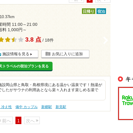
日帰り
宿泊
0.37km
時間 11:00～21:00
浴料 1,000円～
3.8 点
>
/ 18件
施設情報を見る
お気に入りに追加
天トラベルの宿泊プランを見る
キ
施設岡山県と鳥取・島根県境にある温かい温泉です！熱湯が
でしたがサウナの利用あとなら楽々入れます楽しめる湯で
 冷え性
備中 カップル
新郷駅
新見駅
前へ
1
次へ