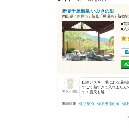
新見千屋温泉 いぶきの里
岡山県 / 新見市 / 新見千屋温泉 /
新郷駅1
■営業
■入
楽
山深いスキー場にある温泉
すごく熱すぎて入れません
50代～ 男性
す！露天も解…
関連情報
備中 宿泊
備中 美肌の湯
備中