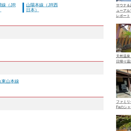
線（JR
山陽本線（JR西
サウナ＆
）
日本）
ューアル
レポート
天然温泉
日帰り温
軌東山本線
ファミリ
Faのシ