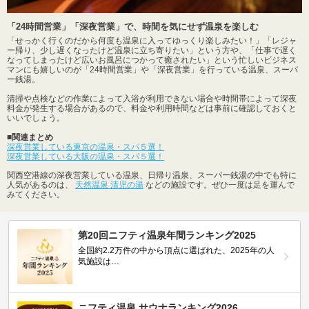
「24時間営業」「深夜営業」で、時間を気にせず温泉を楽しむ
「せっかく行くのだから何度も温泉に入ってゆっくり楽しみたい！」「レジャ
ー帰り、少し遅くなったけど温泉に立ち寄りたい」という方や、「仕事で遅く
なってしまったけど広いお風呂につかって癒されたい」という忙しいビジネス
マンにも嬉しいのが「24時間営業」や「深夜営業」を行っている温泉、スーパ
ー銭湯。
清掃や点検などの作業によって入浴が利用できない場合や時間帯によって深夜
料金が発生する場合があるので、料金や利用時間などは事前に確認しておくと
いいでしょう。
■関連まとめ
深夜営業している東京の温泉・スパ５選！
深夜営業している大阪の温泉・スパ５選！
関西空港線の深夜営業している温泉、日帰り温泉、スーパー銭湯の中でも特に
人気があるのは、
天然温泉 清児の湯
などの施設です。ぜひ一度は足を運んで
みてください。
第20回ニフティ温泉年間ランキング2025
全国約2.2万件の中から頂点に選ばれた、2025年の人
気施設は…
ニフティ温泉 サウナランキング2026