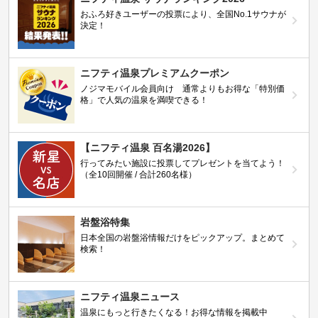
おふろ好きユーザーの投票により、全国No.1サウナが
決定！
ニフティ温泉プレミアムクーポン
ノジマモバイル会員向け 通常よりもお得な「特別価
格」で人気の温泉を満喫できる！
【ニフティ温泉 百名湯2026】
行ってみたい施設に投票してプレゼントを当てよう！
（全10回開催 / 合計260名様）
岩盤浴特集
日本全国の岩盤浴情報だけをピックアップ。まとめて
検索！
ニフティ温泉ニュース
温泉にもっと行きたくなる！お得な情報を掲載中