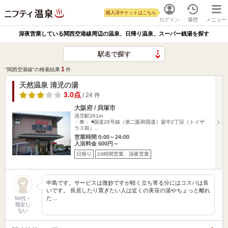
購入済チケットはこちら
ログイン
履歴
メニュー
深夜営業している関西空港線周辺の温泉、日帰り温泉、スーパー銭湯を探す
駅名で探す
1
"関西空港線"の検索結果
件
天然温泉 清児の湯
3.0点
/ 24 件
大阪府 / 貝塚市
清児駅261m
・車： ◾️国道26号線（第二阪和国道）畠中2丁目（トイザ
ラス前）…
営業時間 0:00～24:00
入浴料金 600円～
日帰り
24時間営業、深夜営業
中島です。サービスは微妙ですが軽く立ち寄る分にはコスパは良
いです。 長居したり寛ぎたい人は近くの美笹の湯やちょっと離れ
た…
50代～
指定し
ない