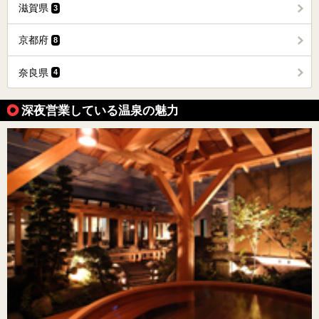
滋賀県
3
京都府
8
奈良県
4
深夜営業している温泉の魅力