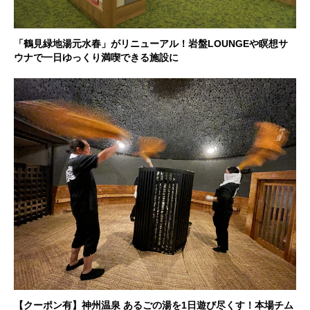
「鶴見緑地湯元水春」がリニューアル！岩盤LOUNGEや瞑想サ
ウナで一日ゆっくり満喫できる施設に
【クーポン有】神州温泉 あるごの湯を1日遊び尽くす！本場チム