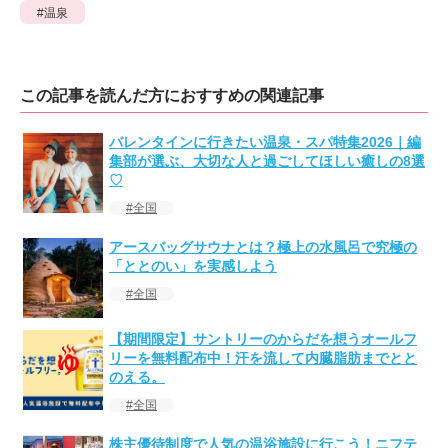
温泉
この記事を読んだ方におすすめの関連記事
バレンタインに行きたい温泉・スパ特集2026｜編
集部が選ぶ、大切な人と過ごしてほしい癒しの8選
♡
全国
アースバッグサウナとは？極上の水風呂で究極の
「ととのい」を実感しよう
全国
【期間限定】サントリーのからだを想うオールフ
リーを無料配布中！汗を流して内臓脂肪までとと
のえる。
全国
株主優待制度で人気の温浴施設に行こう！ニフテ