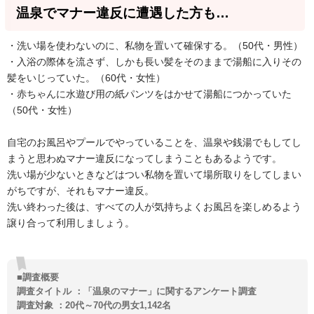
温泉でマナー違反に遭遇した方も…
・洗い場を使わないのに、私物を置いて確保する。（50代・男性）
・入浴の際体を流さず、しかも長い髪をそのままで湯船に入りその
髪をいじっていた。（60代・女性）
・赤ちゃんに水遊び用の紙パンツをはかせて湯船につかっていた
（50代・女性）
自宅のお風呂やプールでやっていることを、温泉や銭湯でもしてし
まうと思わぬマナー違反になってしまうこともあるようです。
洗い場が少ないときなどはつい私物を置いて場所取りをしてしまい
がちですが、それもマナー違反。
洗い終わった後は、すべての人が気持ちよくお風呂を楽しめるよう
譲り合って利用しましょう。
■調査概要
調査タイトル ：「温泉のマナー」に関するアンケート調査
調査対象 ：20代～70代の男女1,142名