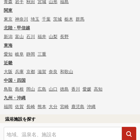
青森
岩手
秋田
宮城
山形
福島
関東
東京
神奈川
埼玉
千葉
茨城
栃木
群馬
北陸・甲信越
新潟
富山
石川
福井
山梨
長野
東海
愛知
岐阜
静岡
三重
近畿
大阪
兵庫
京都
滋賀
奈良
和歌山
中国・四国
鳥取
島根
岡山
広島
山口
徳島
香川
愛媛
高知
九州・沖縄
福岡
佐賀
長崎
熊本
大分
宮崎
鹿児島
沖縄
温浴施設を探す