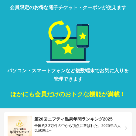
会員限定の
お得な
電子チケット・クーポンが
使えます
パソコン・
スマートフォン
など
複数端末で
お気に入りを
管理
できます
ほかにも
会員だけの
おトクな
機能が満載！
第20回ニフティ温泉年間ランキング2025
全国約2.2万件の中から頂点に選ばれた、2025年の人
気施設は…