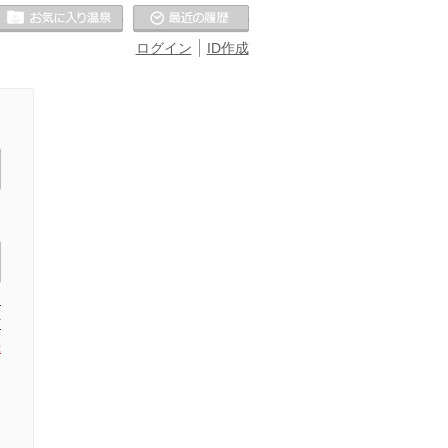
お気に入りの温泉
最近の履歴
ログイン
ID作成
た
信
録