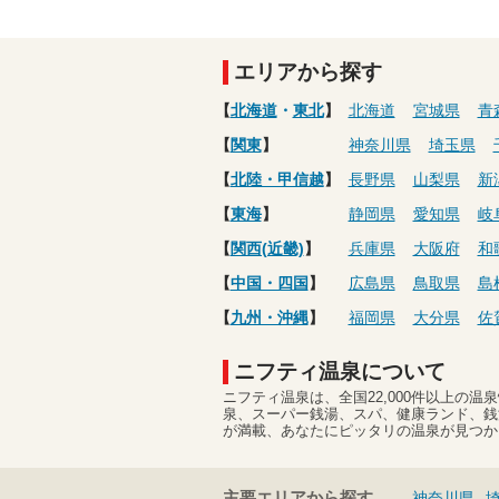
エリアから探す
【
北海道
・
東北
】
北海道
宮城県
青
【
関東
】
神奈川県
埼玉県
【
北陸・甲信越
】
長野県
山梨県
新
【
東海
】
静岡県
愛知県
岐
【
関西(近畿)
】
兵庫県
大阪府
和
【
中国・四国
】
広島県
鳥取県
島
【
九州・沖縄
】
福岡県
大分県
佐
ニフティ温泉について
ニフティ温泉は、全国22,000件以上の
泉、スーパー銭湯、スパ、健康ランド、銭
が満載、あなたにピッタリの温泉が見つか
主要エリアから探す
神奈川県