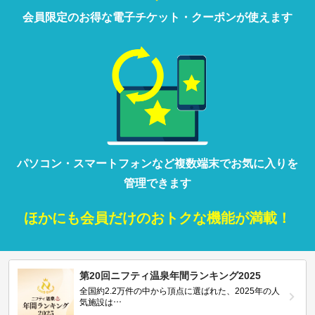
会員限定の
お得な
電子チケット・クーポンが
使えます
パソコン・
スマートフォン
など
複数端末で
お気に入りを
管理
できます
ほかにも
会員だけの
おトクな
機能が満載！
第20回ニフティ温泉年間ランキング2025
全国約2.2万件の中から頂点に選ばれた、2025年の人
気施設は…