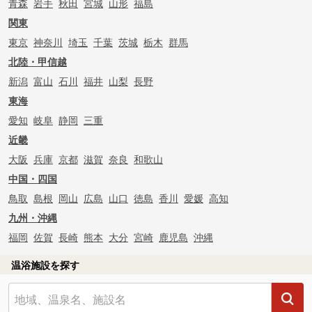
青森
岩手
秋田
宮城
山形
福島
関東
東京
神奈川
埼玉
千葉
茨城
栃木
群馬
北陸・甲信越
新潟
富山
石川
福井
山梨
長野
東海
愛知
岐阜
静岡
三重
近畿
大阪
兵庫
京都
滋賀
奈良
和歌山
中国・四国
鳥取
島根
岡山
広島
山口
徳島
香川
愛媛
高知
九州・沖縄
福岡
佐賀
長崎
熊本
大分
宮崎
鹿児島
沖縄
温浴施設を探す