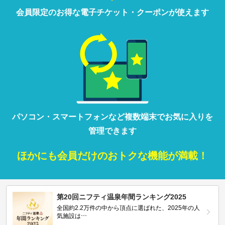
会員限定の
お得な
電子チケット・クーポンが
使えます
パソコン・
スマートフォン
など
複数端末で
お気に入りを
管理
できます
ほかにも
会員だけの
おトクな
機能が満載！
第20回ニフティ温泉年間ランキング2025
全国約2.2万件の中から頂点に選ばれた、2025年の人
気施設は…