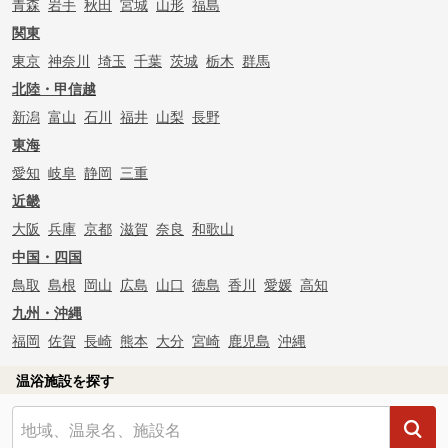
青森
岩手
秋田
宮城
山形
福島
関東
東京
神奈川
埼玉
千葉
茨城
栃木
群馬
北陸・甲信越
新潟
富山
石川
福井
山梨
長野
東海
愛知
岐阜
静岡
三重
近畿
大阪
兵庫
京都
滋賀
奈良
和歌山
中国・四国
鳥取
島根
岡山
広島
山口
徳島
香川
愛媛
高知
九州・沖縄
福岡
佐賀
長崎
熊本
大分
宮崎
鹿児島
沖縄
温浴施設を探す