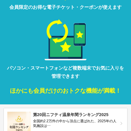
会員限定の
お得な
電子チケット・クーポンが
使えます
パソコン・
スマートフォン
など
複数端末で
お気に入りを
管理
できます
ほかにも
会員だけの
おトクな
機能が満載！
第20回ニフティ温泉年間ランキング2025
全国約2.2万件の中から頂点に選ばれた、2025年の人
気施設は…