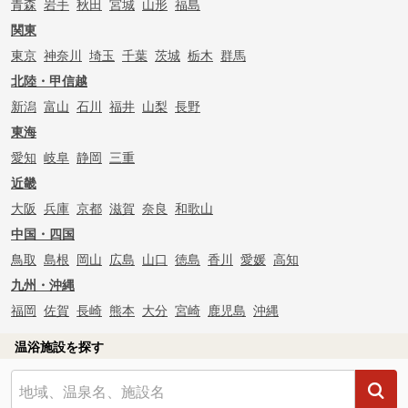
青森
岩手
秋田
宮城
山形
福島
関東
東京
神奈川
埼玉
千葉
茨城
栃木
群馬
北陸・甲信越
新潟
富山
石川
福井
山梨
長野
東海
愛知
岐阜
静岡
三重
近畿
大阪
兵庫
京都
滋賀
奈良
和歌山
中国・四国
鳥取
島根
岡山
広島
山口
徳島
香川
愛媛
高知
九州・沖縄
福岡
佐賀
長崎
熊本
大分
宮崎
鹿児島
沖縄
温浴施設を探す