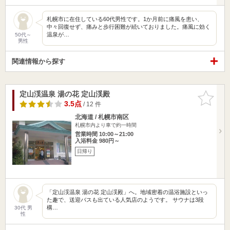
札幌市に在住している60代男性です。1か月前に痛風を患い、
中々回復せず、痛みと歩行困難が続いておりました。痛風に効く
温泉が…
50代～
男性
関連情報から探す
定山渓温泉 湯の花 定山渓殿
お気に入
りに追加
3.5点
/ 12 件
北海道 / 札幌市南区
札幌市内より車で約一時間
営業時間 10:00～21:00
入浴料金 980円～
日帰り
「定山渓温泉 湯の花 定山渓殿」へ。地域密着の温浴施設といっ
た趣で、送迎バスも出ている人気店のようです。 サウナは3段
構…
30代 男
性