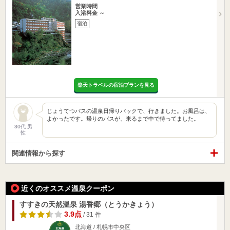
営業時間
入浴料金 ～
宿泊
楽天トラベルの宿泊プランを見る
じょうてつバスの温泉日帰りパックで、行きました。お風呂は、
よかったです。帰りのバスが、来るまで中で待ってました。
30代 男
性
関連情報から探す
近くのオススメ温泉クーポン
すすきの天然温泉 湯香郷（とうかきょう）
3.9点
/ 31 件
北海道 / 札幌市中央区