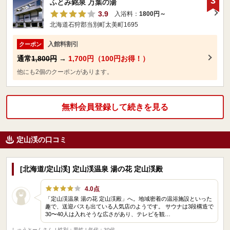
3
ふとみ銘泉 万葉の湯
3.9
入浴料：
1800円～
北海道石狩郡当別町太美町1695
入館料割引
クーポン
通常
1,800円
→
1,700円（100円お得！）
他にも2個のクーポンがあります。
無料会員登録して続きを見る
定山渓の口コミ
[北海道/定山渓] 定山渓温泉 湯の花 定山渓殿
4.0点
「定山渓温泉 湯の花 定山渓殿」へ。地域密着の温浴施設といった
趣で、送迎バスも出ている人気店のようです。 サウナは3段構造で
30〜40人は入れそうな広さがあり、テレビを観…
しゅうとーんさん
| 性別：男性 | 年代：30代