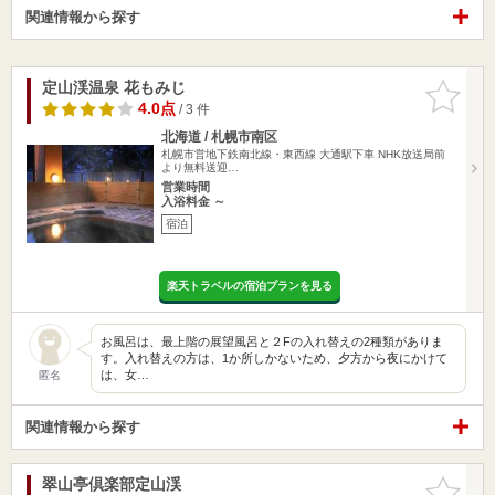
関連情報から探す
定山渓温泉 花もみじ
お気に入
りに追加
4.0点
/ 3 件
北海道 / 札幌市南区
札幌市営地下鉄南北線・東西線 大通駅下車 NHK放送局前
より無料送迎…
営業時間
入浴料金 ～
宿泊
楽天トラベルの宿泊プランを見る
お風呂は、最上階の展望風呂と２Fの入れ替えの2種類がありま
す。入れ替えの方は、1か所しかないため、夕方から夜にかけて
は、女…
匿名
関連情報から探す
翠山亭倶楽部定山渓
お気に入