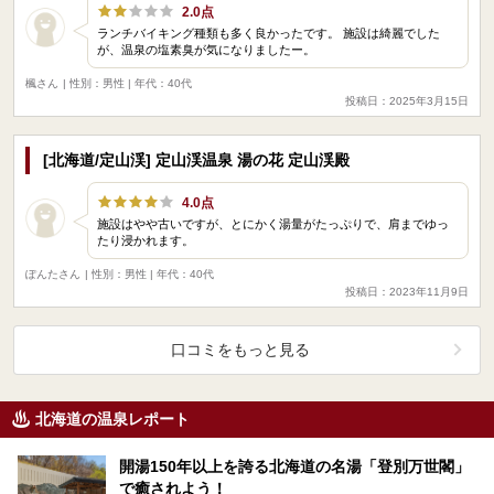
2.0点
ランチバイキング種類も多く良かったです。 施設は綺麗でした
が、温泉の塩素臭が気になりましたー。
楓さん
| 性別：男性 | 年代：40代
投稿日：2025年3月15日
[北海道/定山渓] 定山渓温泉 湯の花 定山渓殿
4.0点
施設はやや古いですが、とにかく湯量がたっぷりで、肩までゆっ
たり浸かれます。
ぽんたさん
| 性別：男性 | 年代：40代
投稿日：2023年11月9日
口コミをもっと見る
北海道の温泉レポート
開湯150年以上を誇る北海道の名湯「登別万世閣」
で癒されよう！