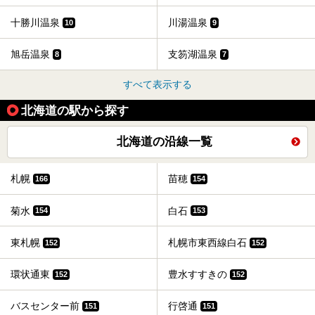
十勝川温泉
川湯温泉
10
9
旭岳温泉
支笏湖温泉
8
7
すべて表示する
北海道の駅から探す
北海道の沿線一覧
札幌
苗穂
166
154
菊水
白石
154
153
東札幌
札幌市東西線白石
152
152
環状通東
豊水すすきの
152
152
バスセンター前
行啓通
151
151