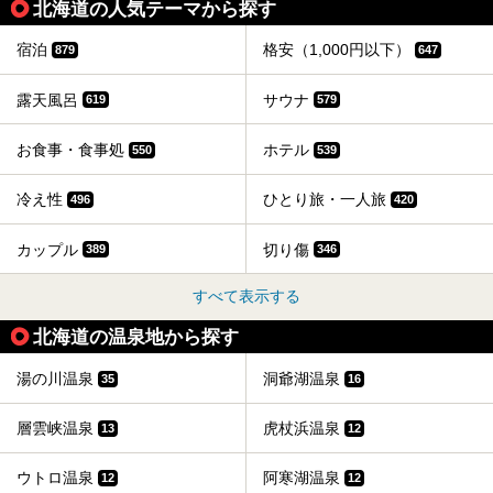
北海道の人気テーマから探す
宿泊
格安（1,000円以下）
879
647
露天風呂
サウナ
619
579
お食事・食事処
ホテル
550
539
冷え性
ひとり旅・一人旅
496
420
カップル
切り傷
389
346
すべて表示する
北海道の温泉地から探す
湯の川温泉
洞爺湖温泉
35
16
層雲峡温泉
虎杖浜温泉
13
12
ウトロ温泉
阿寒湖温泉
12
12