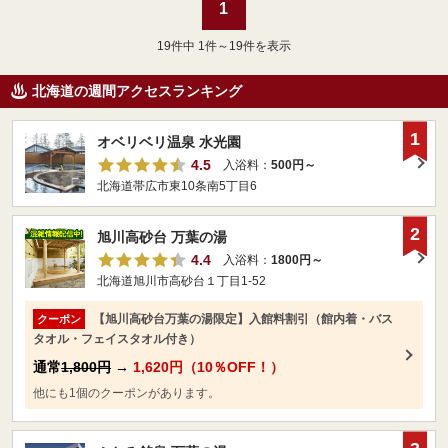
1
19
件中 1件～19件を表示
北海道の週間アクセスランキング
1
オベリベリ温泉 水光園
4.5
入浴料：
500円～
北海道帯広市東10条南5丁目6
2
旭川高砂台 万葉の湯
4.4
入浴料：
1800円～
北海道旭川市高砂台１丁目1-52
【旭川高砂台万葉の湯限定】入館料割引（館内着・バス
クーポン
タオル・フェイスタオル付き）
通常
1,800円
→
1,620円（10％OFF！）
他にも1個のクーポンがあります。