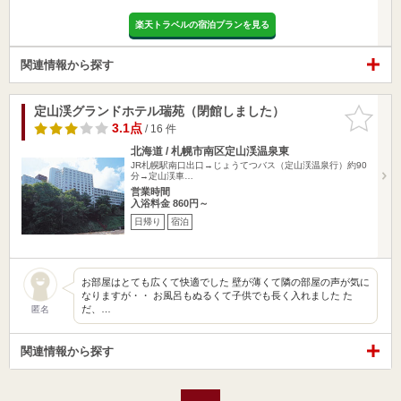
楽天トラベルの宿泊プランを見る
関連情報から探す
定山渓グランドホテル瑞苑（閉館しました）
お気に入
りに追加
3.1点
/ 16 件
北海道 / 札幌市南区定山渓温泉東
JR札幌駅南口出口→じょうてつバス（定山渓温泉行）約90
分→定山渓車…
営業時間
入浴料金 860円～
日帰り
宿泊
お部屋はとても広くて快適でした 壁が薄くて隣の部屋の声が気に
なりますが・・ お風呂もぬるくて子供でも長く入れました た
だ、…
匿名
関連情報から探す