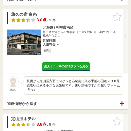
悠久の宿 白糸
お気に入
りに追加
3.6点
/ 9 件
北海道 / 札幌市南区
新千歳空港からJR札幌駅（バスで約60分・JRで約35分）
札幌から定…
営業時間
入浴料金 ～
宿泊
楽天トラベルの宿泊プランを見る
札幌から定山渓方面に向かうと温泉街に入る手前の国道２３０号
線沿いにある小さな温泉宿です。古い建物ですが全館リフォーム
済みで…
匿名
関連情報から探す
定山渓ホテル
お気に入
りに追加
3.8点
/ 9 件