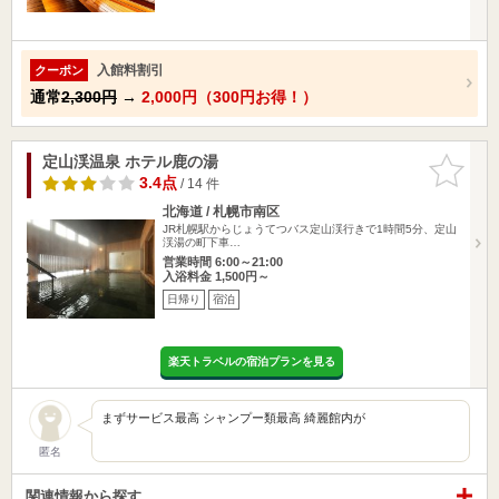
入館料割引
クーポン
通常
2,300円
→
2,000円（300円お得！）
定山渓温泉 ホテル鹿の湯
お気に入
りに追加
3.4点
/ 14 件
北海道 / 札幌市南区
JR札幌駅からじょうてつバス定山渓行きで1時間5分、定山
渓湯の町下車…
営業時間 6:00～21:00
入浴料金 1,500円～
日帰り
宿泊
楽天トラベルの宿泊プランを見る
まずサービス最高 シャンプー類最高 綺麗館内が
匿名
関連情報から探す