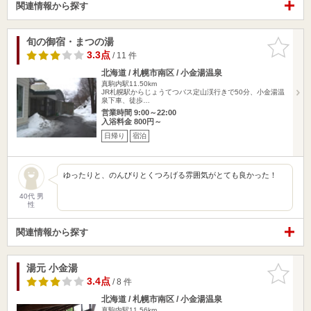
関連情報から探す
旬の御宿・まつの湯
お気に入
りに追加
3.3点
/ 11 件
北海道 / 札幌市南区 / 小金湯温泉
真駒内駅11.50km
JR札幌駅からじょうてつバス定山渓行きで50分、小金湯温
泉下車、徒歩…
営業時間 9:00～22:00
入浴料金 800円～
日帰り
宿泊
ゆったりと、のんびりとくつろげる雰囲気がとても良かった！
40代 男
性
関連情報から探す
湯元 小金湯
お気に入
りに追加
3.4点
/ 8 件
北海道 / 札幌市南区 / 小金湯温泉
真駒内駅11.56km