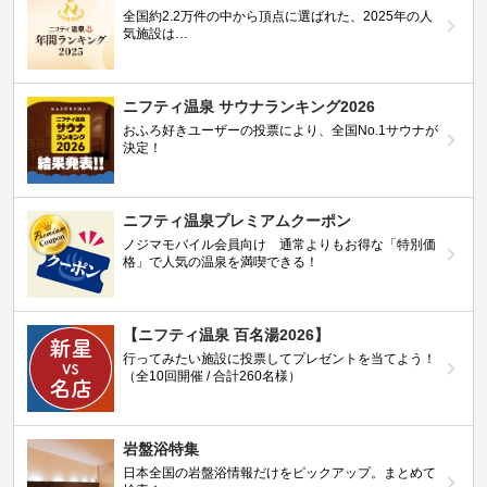
全国約2.2万件の中から頂点に選ばれた、2025年の人
気施設は…
ニフティ温泉 サウナランキング2026
おふろ好きユーザーの投票により、全国No.1サウナが
決定！
ニフティ温泉プレミアムクーポン
ノジマモバイル会員向け 通常よりもお得な「特別価
格」で人気の温泉を満喫できる！
【ニフティ温泉 百名湯2026】
行ってみたい施設に投票してプレゼントを当てよう！
（全10回開催 / 合計260名様）
岩盤浴特集
日本全国の岩盤浴情報だけをピックアップ。まとめて