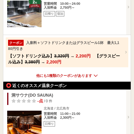
営業時間 10:00～24:00
入浴料金 2,750円～
日帰り
宿泊
入泉料＋ソフトドリンクまたはグラスビール1杯 最大1,1
クーポン
80円引き
【ソフトドリンク込み】
3,320円
→
2,200円
【グラスビー
ル込み】
3,380円
→
2,200円
他にも1種類のクーポンがあります
近くのオススメ温泉クーポン
洞サウナ(DO SAUNA)
-点
/ 0 件
北海道 / 北広島市
営業時間 11:00～21:00
入浴料金 2,300円～
日帰り