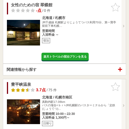
女性のための宿 翠蝶館
お気に入
りに追加
-点
/ 0 件
北海道 / 札幌市
JR千歳線 札幌駅よりじょうてつバス利用70分、第一寶亭
留前下車札幌…
営業時間
入浴料金 ～
宿泊
楽天トラベルの宿泊プランを見る
関連情報から探す
豊平峡温泉
お気に入
りに追加
3.7点
/ 75 件
北海道 / 札幌市南区
真駒内駅17.08km
バスの場合<ｂｒ>JR札幌駅のバスターミナルから「定鉄
(じょうてつ)…
営業時間 10:00～22:30
入浴料金 1,300円～
日帰り