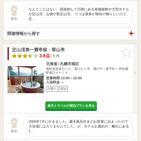
なんてことはない、国道挟んで川側にある老舗旅館や大型ホテル
が定山渓、山側が新定山渓。 ココは源泉が独自の物らしいけど、
定…
匿名
関連情報から探す
定山渓第一寶亭留・翠山亭
お気に入
りに追加
3.8点
/ 5 件
北海道 / 札幌市南区
無料送迎直行バス「湯けむり号」運行中＜要予約＞JR札幌
駅南口ターミナ…
営業時間 13:00～15:00
入浴料金 ～
日帰り
宿泊
楽天トラベルの宿泊プランを見る
2006年7月に行きました。露天風呂付きのお部屋に泊まったので
大浴場には入りませんでした。が、ホテルお薦めの、離れにある
1…
匿名