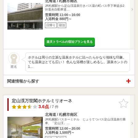
北海道 / 札幌市南区
JR札幌駅から定山渓温泉行きバス湯の町バス亭下車徒歩2
分道央自動車道…
営業時間 11:00～16:00
入浴料金 880円～
日帰り
宿泊
楽天トラベルの宿泊プランを見る
ホテルは周りの立派な温泉ホテルに比べたらかなり地味な印象。
でも温泉はとても広い！ 色んな浴槽が楽しめるし、源泉ホントの
1…
匿名
関連情報から探す
定山渓万世閣ホテルミリオーネ
お気に入
りに追加
3.6点
/ 7 件
北海道 / 札幌市南区
JR札幌駅バスターミナル じょうてつバス定山渓温泉行乗
車、「定山渓」…
営業時間 12:00～20:00
入浴料金 1,500円～