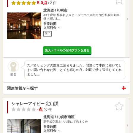
りに追加
5.0点
/ 2 件
北海道 / 札幌市
JR千歳線 札幌駅よりじょうてつバス利用70分札幌自動車
道 札幌北I…
営業時間
入浴料金 ～
宿泊
楽天トラベルの宿泊プランを見る
スパ＆リビングの部屋に泊まりました。間違えて本館に着いてし
まい問い合わせた際、とても感じの良い対応で快く送迎してくれ
ました…
匿名
関連情報から探す
シャレーアイビー 定山渓
お気に入
りに追加
-点
/ 0 件
北海道 / 札幌市南区
新千歳空港よりお車にて約８０分
営業時間
入浴料金 ～