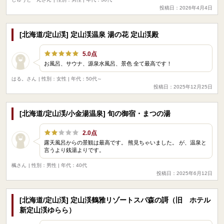
投稿日：2026年4月4日
[北海道/定山渓] 定山渓温泉 湯の花 定山渓殿
5.0点
お風呂、サウナ、源泉水風呂、景色 全て最高です！
はる。さん
| 性別：女性 | 年代：50代～
投稿日：2025年12月25日
[北海道/定山渓/小金湯温泉] 旬の御宿・まつの湯
2.0点
露天風呂からの景観は最高です。 熊見ちゃいました。 が、温泉と
言うより銭湯よりです。
楓さん
| 性別：男性 | 年代：40代
投稿日：2025年6月12日
[北海道/定山渓] 定山渓鶴雅リゾートスパ森の謌（旧 ホテル
新定山渓ゆらら）