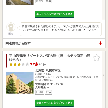
日帰り
宿泊
楽天トラベルの宿泊プランを見る
綺麗で洗練された感じのホテル。 ロビーが豪華で入った途端にリ
ッチな気分になれます。 料理も美味しかったしゆったりとした…
匿名
関連情報から探す
定山渓鶴雅リゾートスパ森の謌（旧 ホテル新定山渓
お気に入
ゆらら）
りに追加
3.2点
/ 6 件
北海道 / 札幌市南区
札幌駅18.63km
JR札幌駅からじょうてつバス定山渓行き「白糸の滝」下車
徒歩5分札幌市…
営業時間 11:30～15:00
入浴料金 ～
日帰り
宿泊
楽天トラベルの宿泊プランを見る