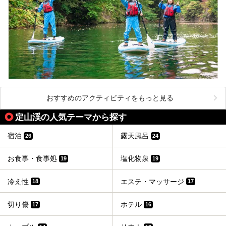
おすすめのアクティビティをもっと見る
定山渓の人気テーマから探す
宿泊
露天風呂
26
24
お食事・食事処
塩化物泉
19
19
冷え性
エステ・マッサージ
18
17
切り傷
ホテル
17
16