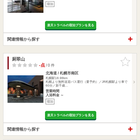
宿泊
楽天トラベルの宿泊プランを見る
関連情報から探す
厨翠山
お気に入
りに追加
-点
/ 0 件
北海道 / 札幌市南区
札幌駅18.98km
札幌より無料送迎バス運行（要予約）／JR札幌駅より車で
60分／新千歳…
営業時間
入浴料金 ～
宿泊
楽天トラベルの宿泊プランを見る
関連情報から探す