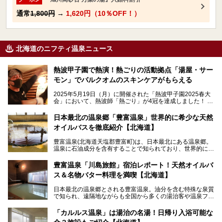
通常
1,800円
→
1,620円（10％OFF！）
北海道のニフティ温泉ニュース
熱波甲子園で熱演！熱ごりの活動拠点「湯屋・サー
モン」でバルクオムのスキンケアがもらえる
2025年5月19日（月）に開催された「熱波甲子園2025春大
会」において、熱波師「熱ごり」が4冠を達成しました！
このたび、バルクオム賞の受賞を記念して、熱ごりさんの活
動拠点である北海道の銭湯「湯屋・サーモン」にて、メンズ
日本最北の温泉郷「豊富温泉」世界的に希少な天然
スキンケアブランド バルクオムの「ONE DAY KIT」を数量
オイルバスを徹底紹介【北海道】
限定でプレゼントいたします。
老若男女問わず、多くの方にご体験いただける製品ですの
豊富温泉(北海道天塩郡豊富町)は、日本最北にある温泉郷。
で、ぜひお試しください。※6月13日配布開始、なくなり次
温泉に石油成分を含有することで知られており、世界的にも
第終了
大変希少な泉質です。また、油分が乾癬やアトピー性皮膚炎
に特効があると言われ、遠隔地ながらも全国から湯治・療養
───
豊富温泉「川島旅館」宿泊レポート！天然オイルバ
目的で多くの人々が訪れます。
提供元：株式会社バルクオム【PR】
ス＆名物バター料理を満喫【北海道】
この記事は株式会社バルクオム商品のPR記事です。
今回、四半世紀以上に渡り全国の温泉を巡り続ける筆者が現
日本最北の温泉郷とされる豊富温泉。油分を含む特殊な泉質
地体験し、独自の視点で豊富温泉の“天然オイルバス”をレポ
で知られ、遠隔地ながらも全国から多くの湯治客や温泉ファ
ート。温泉地概要や日帰り入浴施設をはじめ、宿泊施設・ア
ンが訪れる地です。
クセスまで徹底紹介します！
「カルルス温泉」は湯治の名湯！日帰り入浴可能な
「川島旅館」は、豊富温泉の開湯当初から営業する老舗旅