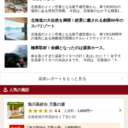
北海道のメイン空港となる新千歳空港から、車で約50分の
場所にある登別万世閣。 今回は、北海道のなかでも開湯150
年以上を誇る名湯「登別温泉」に癒され、美味…
北海道の大自然を満喫！絶景に癒される創業80年の
スパリゾート
北海道のメイン空港となる新千歳空港から、車で約1時間半
の場所にある洞爺湖万世閣ホテルレイクサイドテラス。 今
回は、北海道の大自然「洞爺湖」を目の前にしたこ…
極寒取材！命綱となったのは源泉ホース。
体を張りすぎた温泉ライターの行く末はいかに？！ 女子大
生温泉ライターの水品さきです。 今回は、北海道の『十勝
岳温泉 凌雲閣』さんで雪降る中、なんと泉温3…
温泉レポートをもっと見る
人気の施設
旭川高砂台 万葉の湯
4.4
入浴料：
1,800円
〜
北海道旭川市高砂台１丁目1-52
『旭川高砂台 万葉の湯』入館料割引
クーポン