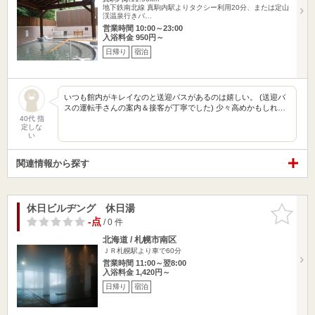
地下鉄南北線 真駒内駅よりタクシー利用20分、または定山
渓温泉行きバ…
営業時間 10:00～23:00
入浴料金 950円～
日帰り
宿泊
いつも館内がキレイなのと送迎バスがあるのは嬉しい。 (送迎バ
スの運転手さんの案内＆接客が丁寧でした) 少々高めかもしれ…
40代 指
定しな
い
関連情報から探す
休日ビルヂング 休日湯
お気に入
りに追加
-点
/ 0 件
北海道 / 札幌市南区
ＪＲ札幌駅より車で60分
営業時間 11:00～翌8:00
入浴料金 1,420円～
日帰り
宿泊