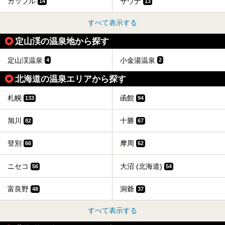
カップル
サウナ
14
13
すべて表示する
定山渓の温泉地から探す
定山渓温泉
小金湯温泉
4
2
北海道の温泉エリアから探す
札幌
函館
133
94
旭川
十勝
82
67
登別
摩周
66
62
ニセコ
大沼 (北海道)
56
54
富良野
洞爺
48
37
すべて表示する