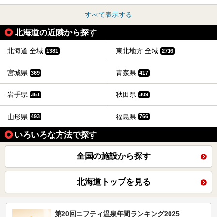
すべて表示する
北海道の近隣から探す
北海道 全域
東北地方 全域
1381
2716
宮城県
青森県
369
417
岩手県
秋田県
361
309
山形県
福島県
493
766
いろいろな方法で探す
全国の施設から探す
北海道トップを見る
第20回ニフティ温泉年間ランキング2025