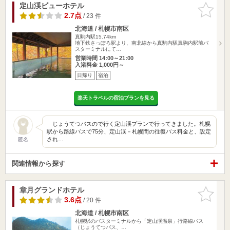
定山渓ビューホテル
お気に入
りに追加
2.7点
/ 23 件
北海道 / 札幌市南区
真駒内駅15.74km
地下鉄さっぽろ駅より、南北線から真駒内駅真駒内駅前バ
スターミナルにて…
営業時間 14:00～21:00
入浴料金 1,000円～
日帰り
宿泊
楽天トラベルの宿泊プランを見る
じょうてつバスので行く定山渓プランで行ってきました。札幌
駅から路線バスで75分、定山渓－札幌間の往復バス料金と、設定
され…
匿名
関連情報から探す
章月グランドホテル
お気に入
りに追加
3.6点
/ 20 件
北海道 / 札幌市南区
札幌駅のバスターミナルから「定山渓温泉」行路線バス
（じょうてつバス、…