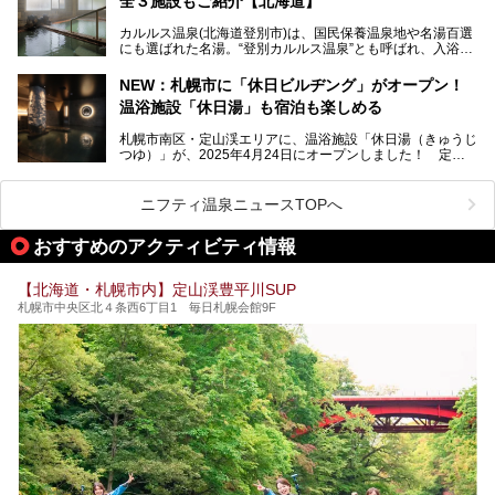
全３施設もご紹介【北海道】
館。とりわけ温泉の良さと名物のバター料理に定評があり、
口コミの評判も非常に高い宿。今回は筆者自ら宿泊し、自慢
カルルス温泉(北海道登別市)は、国民保養温泉地や名湯百選
の温泉や料理をはじめ、パブリックスペース・客室など宿の
にも選ばれた名湯。“登別カルルス温泉”とも呼ばれ、入浴剤
全貌を徹底的にご紹介します！
としてその名を聞いたことがある方も多いでしょう。観光色
豊かな登別温泉とは対照的な存在で、今も湯治場的な要素が
NEW：札幌市に「休日ビルヂング」がオープン！
残る閑静な温泉地です。
温浴施設「休日湯」も宿泊も楽しめる
今回、四半世紀以上に渡り全国の温泉を巡り続ける筆者が現
札幌市南区・定山渓エリアに、温浴施設「休日湯（きゅうじ
地体験し、カルルス温泉をご紹介。温泉地の概要や泉質解説
つゆ）」が、2025年4月24日にオープンしました！ 定山
をはじめ、日帰り入浴可能な全３施設の紹介・周辺観光・ア
渓の新たなランドマーク「休日ビルヂング」として誕生した
クセスまで徹底紹介します！
この施設は、温泉・サウナの「休日湯」・ラウンジの「THE
LOUNGE DAYOF」・グルメ「休日洋麺店」・ホテル「エク
ニフティ温泉ニュースTOPへ
スクラメーションホテル」で構成された、まさに大人の癒し
空間。
おすすめのアクティビティ情報
今回は、そんな「休日ビルヂング」の魅力を5つのポイント
からご紹介します。
【北海道・札幌市内】定山渓豊平川SUP
札幌市中央区北４条西6丁目1 毎日札幌会館9F