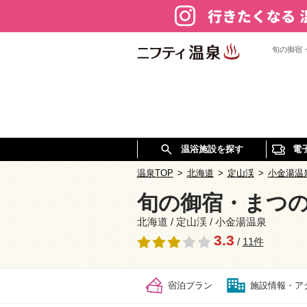
旬の御宿
温浴施設を探す
電
温泉TOP
>
北海道
>
定山渓
>
小金湯温
旬の御宿・まつ
北海道 / 定山渓 / 小金湯温泉
3.3
/
11件
宿泊プラン
施設情報・ア