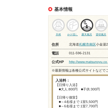
基本情報
天然
かけ流し
露天風呂
貸切風呂
北海道
札幌市南区
小金湯2
住所
011-596-2131
電話
http://www.matsunoyu.co.
公式HP
※最新情報は各種公式サイトなどで
入浴料：
【日帰り入浴】
■大人:800円 ■子供:300円
【日帰り個室】
■～4名様まで:1室5,500円
■～6名様まで:1室7,700円