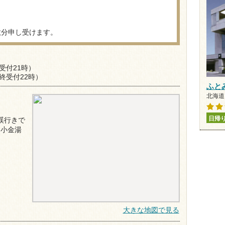
数分申し受けます。
受付21時）
終受付22時）
ふと
北海道 
日帰
渓行きで
（小金湯
）
大きな地図で見る