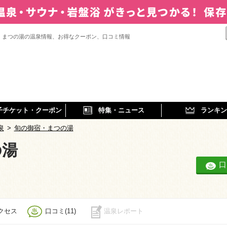
・まつの湯の温泉情報、お得なクーポン、口コミ情報
子チケット・クーポン
特集・ニュース
ランキン
泉
>
旬の御宿・まつの湯
の湯
口
クセス
口コミ(11)
温泉レポート