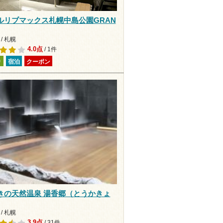
ルリブマックス札幌中島公園GRAN
/ 札幌
4.0点
/ 1件
り
宿泊
クーポン
きの天然温泉 湯香郷（とうかきょ
/ 札幌
3.9点
/ 31件