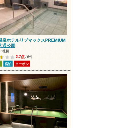
温泉ホテルリブマックスPREMIUM
大通公園
/ 札幌
2.7点
/ 6件
り
宿泊
クーポン