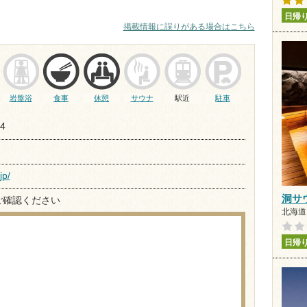
日帰
掲載情報に誤りがある場合はこちら
岩盤浴
食事
休憩
サウナ
駅近
駐車
4
jp/
洞サウ
ご確認ください
北海道 
日帰