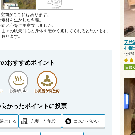
る空間がここにはあります。
の素材を生かした料理。
空間と心をご用意致しました。
と山々の風景は心と身体を暖かく癒してくれると思います。
ております。
天然
札幌
北海道 
者のおすすめポイント
日帰
の良かったポイントに投票
過ごせる
充実した施設
コスパがいい