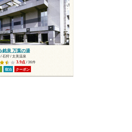
み銘泉 万葉の湯
/ 石狩 / 太美温泉
3.9点
/ 36件
り
宿泊
クーポン