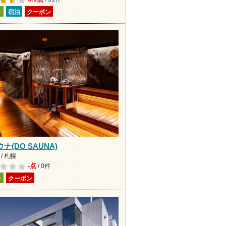
り
宿泊
クーポン
ナ(DO SAUNA)
/ 札幌
-点
/ 0件
り
クーポン