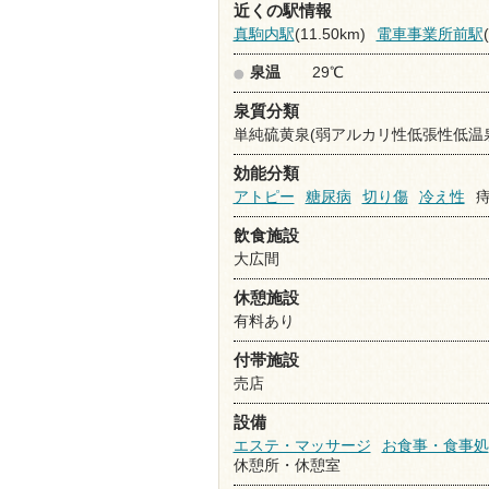
近くの駅情報
真駒内駅
(11.50km)
電車事業所前駅
泉温
29℃
泉質分類
単純硫黄泉(弱アルカリ性低張性低温
効能分類
アトピー
糖尿病
切り傷
冷え性
飲食施設
大広間
休憩施設
有料あり
付帯施設
売店
設備
エステ・マッサージ
お食事・食事処
休憩所・休憩室