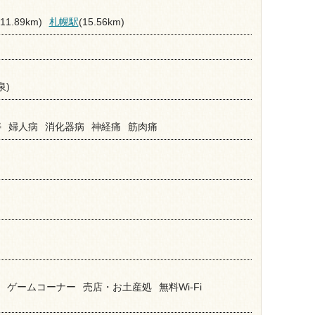
(11.89km)
札幌駅
(15.56km)
泉)
痔
婦人病
消化器病
神経痛
筋肉痛
ゲームコーナー
売店・お土産処
無料Wi-Fi