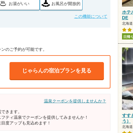
お湯がいい
お風呂が開放的
ホテ
この機能について
DE
北海道 
日帰
ランのご予約が可能です。
じゃらんの宿泊プランを見る
温泉クーポンを提供しませんか？
載できます。
すす
ニフティ温泉でクーポンを提供してみませんか！
う）
注目度アップも見込めます！
北海道 