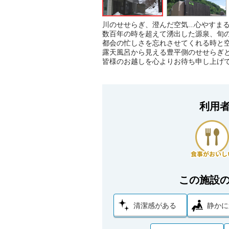
川のせせらぎ、澄んだ空気...心やすま
数百年の時を超えて湧出した源泉、旬
都会の忙しさを忘れさせてくれる時と
露天風呂から見える豊平側のせせらぎ
皆様のお越しを心よりお待ち申し上げ
利用
この施設
清潔感がある
静かに