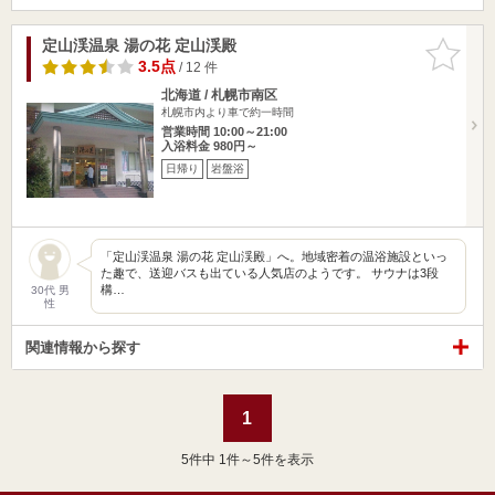
定山渓温泉 湯の花 定山渓殿
お気に入
りに追加
3.5点
/ 12 件
北海道 / 札幌市南区
札幌市内より車で約一時間
営業時間 10:00～21:00
入浴料金 980円～
日帰り
岩盤浴
「定山渓温泉 湯の花 定山渓殿」へ。地域密着の温浴施設といっ
た趣で、送迎バスも出ている人気店のようです。 サウナは3段
構…
30代 男
性
関連情報から探す
1
5
件中 1件～5件を表示