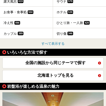
露天風呂
サウナ
619
579
お食事・食事処
ホテル
550
539
冷え性
ひとり旅・一人旅
496
420
カップル
切り傷
389
346
すべて表示する
いろいろな方法で探す
全国の施設から同じテーマで探す
北海道トップを見る
岩盤浴が楽しめる温泉の魅力