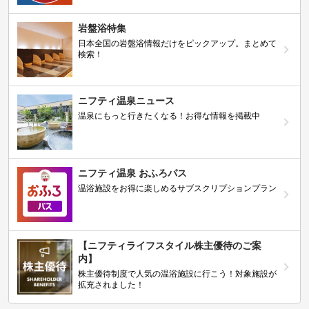
岩盤浴特集
日本全国の岩盤浴情報だけをピックアップ。まとめて
検索！
ニフティ温泉ニュース
温泉にもっと行きたくなる！お得な情報を掲載中
ニフティ温泉 おふろパス
温浴施設をお得に楽しめるサブスクリプションプラン
【ニフティライフスタイル株主優待のご案
内】
株主優待制度で人気の温浴施設に行こう！対象施設が
拡充されました！