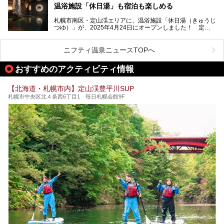
残る閑静な温泉地です。
温浴施設「休日湯」も宿泊も楽しめる
今回、四半世紀以上に渡り全国の温泉を巡り続ける筆者が現
札幌市南区・定山渓エリアに、温浴施設「休日湯（きゅうじ
地体験し、カルルス温泉をご紹介。温泉地の概要や泉質解説
つゆ）」が、2025年4月24日にオープンしました！ 定山
をはじめ、日帰り入浴可能な全３施設の紹介・周辺観光・ア
渓の新たなランドマーク「休日ビルヂング」として誕生した
クセスまで徹底紹介します！
この施設は、温泉・サウナの「休日湯」・ラウンジの「THE
LOUNGE DAYOF」・グルメ「休日洋麺店」・ホテル「エク
ニフティ温泉ニュースTOPへ
スクラメーションホテル」で構成された、まさに大人の癒し
空間。
おすすめのアクティビティ情報
今回は、そんな「休日ビルヂング」の魅力を5つのポイント
からご紹介します。
【北海道・札幌市内】定山渓豊平川SUP
札幌市中央区北４条西6丁目1 毎日札幌会館9F