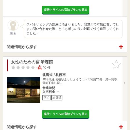
楽天トラベルの宿泊プランを見る
スパ＆リビングの部屋に泊まりました。間違えて本館に着いてし
まい問い合わせた際、とても感じの良い対応で快く送迎してくれ
ました…
匿名
関連情報から探す
女性のための宿 翠蝶館
お気に入
りに追加
-点
/ 0 件
北海道 / 札幌市
JR千歳線 札幌駅よりじょうてつバス利用70分、第一寶亭
留前下車札幌…
営業時間
入浴料金 ～
宿泊
岩盤浴
楽天トラベルの宿泊プランを見る
関連情報から探す