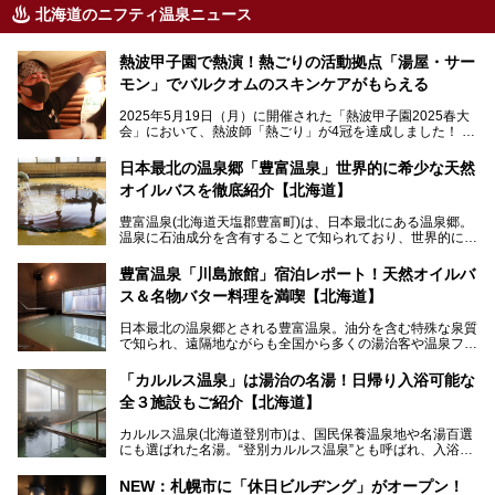
北海道のニフティ温泉ニュース
熱波甲子園で熱演！熱ごりの活動拠点「湯屋・サー
モン」でバルクオムのスキンケアがもらえる
2025年5月19日（月）に開催された「熱波甲子園2025春大
会」において、熱波師「熱ごり」が4冠を達成しました！
このたび、バルクオム賞の受賞を記念して、熱ごりさんの活
動拠点である北海道の銭湯「湯屋・サーモン」にて、メンズ
日本最北の温泉郷「豊富温泉」世界的に希少な天然
スキンケアブランド バルクオムの「ONE DAY KIT」を数量
オイルバスを徹底紹介【北海道】
限定でプレゼントいたします。
老若男女問わず、多くの方にご体験いただける製品ですの
豊富温泉(北海道天塩郡豊富町)は、日本最北にある温泉郷。
で、ぜひお試しください。※6月13日配布開始、なくなり次
温泉に石油成分を含有することで知られており、世界的にも
第終了
大変希少な泉質です。また、油分が乾癬やアトピー性皮膚炎
に特効があると言われ、遠隔地ながらも全国から湯治・療養
───
豊富温泉「川島旅館」宿泊レポート！天然オイルバ
目的で多くの人々が訪れます。
提供元：株式会社バルクオム【PR】
ス＆名物バター料理を満喫【北海道】
この記事は株式会社バルクオム商品のPR記事です。
今回、四半世紀以上に渡り全国の温泉を巡り続ける筆者が現
日本最北の温泉郷とされる豊富温泉。油分を含む特殊な泉質
地体験し、独自の視点で豊富温泉の“天然オイルバス”をレポ
で知られ、遠隔地ながらも全国から多くの湯治客や温泉ファ
ート。温泉地概要や日帰り入浴施設をはじめ、宿泊施設・ア
ンが訪れる地です。
クセスまで徹底紹介します！
「カルルス温泉」は湯治の名湯！日帰り入浴可能な
「川島旅館」は、豊富温泉の開湯当初から営業する老舗旅
全３施設もご紹介【北海道】
館。とりわけ温泉の良さと名物のバター料理に定評があり、
口コミの評判も非常に高い宿。今回は筆者自ら宿泊し、自慢
カルルス温泉(北海道登別市)は、国民保養温泉地や名湯百選
の温泉や料理をはじめ、パブリックスペース・客室など宿の
にも選ばれた名湯。“登別カルルス温泉”とも呼ばれ、入浴剤
全貌を徹底的にご紹介します！
としてその名を聞いたことがある方も多いでしょう。観光色
豊かな登別温泉とは対照的な存在で、今も湯治場的な要素が
NEW：札幌市に「休日ビルヂング」がオープン！