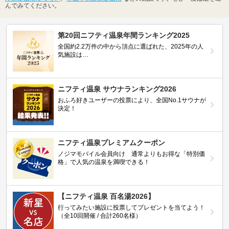
んでみてください。
第20回ニフティ温泉年間ランキング2025
全国約2.2万件の中から頂点に選ばれた、2025年の人
気施設は…
ニフティ温泉 サウナランキング2026
おふろ好きユーザーの投票により、全国No.1サウナが
決定！
ニフティ温泉プレミアムクーポン
ノジマモバイル会員向け 通常よりもお得な「特別価
格」で人気の温泉を満喫できる！
【ニフティ温泉 百名湯2026】
行ってみたい施設に投票してプレゼントを当てよう！
（全10回開催 / 合計260名様）