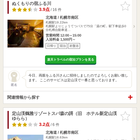
ぬくもりの宿ふる川
お気に入
りに追加
3.9点
/ 16 件
北海道 / 札幌市南区
札幌駅19.22km
札幌駅よりじょうてつバスで75分「湯の町」駅下車徒歩0
分札樽自動車道…
営業時間 12:00～15:00
入浴料金 1,500円～
日帰り
宿泊
岩盤浴
楽天トラベルの宿泊プランを見る
今日、両親をふる川さんに招待しましたのでよろしくお願い致し
ます。 ここのサービスは定山渓で一番と思っております。
匿名
関連情報から探す
定山渓鶴雅リゾートスパ森の謌（旧 ホテル新定山渓
お気に入
ゆらら）
りに追加
3.2点
/ 6 件
北海道 / 札幌市南区
札幌駅18.63km