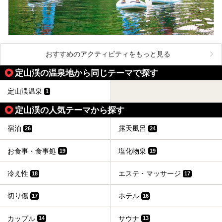
おすすめのアクティビティをもっと見る
定山渓の温泉地から同じテーマで探す
定山渓温泉
1
定山渓の人気テーマから探す
宿泊
露天風呂
26
24
お食事・食事処
塩化物泉
19
19
冷え性
エステ・マッサージ
18
17
切り傷
ホテル
17
16
カップル
サウナ
14
13