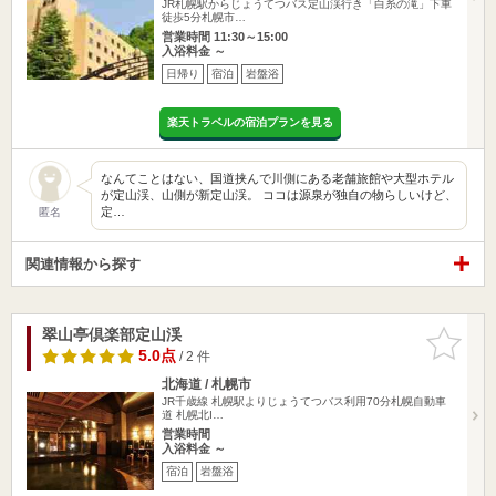
JR札幌駅からじょうてつバス定山渓行き「白糸の滝」下車
徒歩5分札幌市…
営業時間 11:30～15:00
入浴料金 ～
日帰り
宿泊
岩盤浴
楽天トラベルの宿泊プランを見る
なんてことはない、国道挟んで川側にある老舗旅館や大型ホテル
が定山渓、山側が新定山渓。 ココは源泉が独自の物らしいけど、
定…
匿名
関連情報から探す
翠山亭倶楽部定山渓
お気に入
りに追加
5.0点
/ 2 件
北海道 / 札幌市
JR千歳線 札幌駅よりじょうてつバス利用70分札幌自動車
道 札幌北I…
営業時間
入浴料金 ～
宿泊
岩盤浴