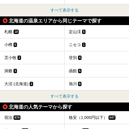
すべて表示する
北海道の温泉エリアから同じテーマで探す
札幌
定山渓
18
5
小樽
ニセコ
5
1
苫小牧
登別
2
4
洞爺
函館
3
5
大沼 (北海道)
旭川
2
8
すべて表示する
北海道の人気テーマから探す
宿泊
格安（1,000円以下）
879
647