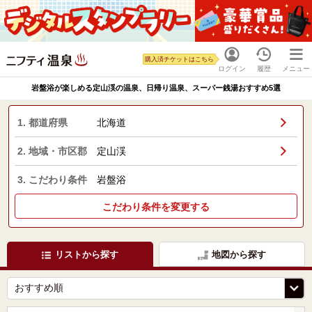
購入済チケットはこちら
ログイン
履歴
メニュー
岩盤浴が楽しめる定山渓の温泉、日帰り温泉、スーパー銭湯おすすめ5選
1. 都道府県
北海道
2. 地域・市区郡
定山渓
3. こだわり条件
岩盤浴
こだわり条件を変更する
リストから探す
地図から探す