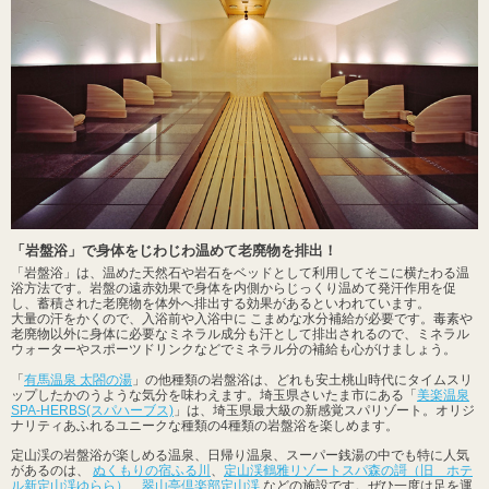
「岩盤浴」で身体をじわじわ温めて老廃物を排出！
「岩盤浴」は、温めた天然石や岩石をベッドとして利用してそこに横たわる温
浴方法です。岩盤の遠赤効果で身体を内側からじっくり温めて発汗作用を促
し、蓄積された老廃物を体外へ排出する効果があるといわれています。
大量の汗をかくので、入浴前や入浴中に こまめな水分補給が必要です。毒素や
老廃物以外に身体に必要なミネラル成分も汗として排出されるので、ミネラル
ウォーターやスポーツドリンクなどでミネラル分の補給も心がけましょう。
「
有馬温泉 太閤の湯
」の他種類の岩盤浴は、どれも安土桃山時代にタイムスリ
ップしたかのうような気分を味わえます。埼玉県さいたま市にある「
美楽温泉
SPA-HERBS(スパハーブス)
」は、埼玉県最大級の新感覚スパリゾート。オリジ
ナリティあふれるユニークな種類の4種類の岩盤浴を楽しめます。
定山渓の岩盤浴が楽しめる温泉、日帰り温泉、スーパー銭湯の中でも特に人気
があるのは、
ぬくもりの宿ふる川
、
定山渓鶴雅リゾートスパ森の謌（旧 ホテ
ル新定山渓ゆらら）
、
翠山亭倶楽部定山渓
などの施設です。ぜひ一度は足を運