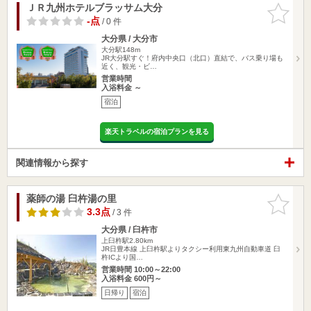
ＪＲ九州ホテルブラッサム大分
お気に入
りに追加
-点
/ 0 件
大分県 / 大分市
大分駅148m
JR大分駅すぐ！府内中央口（北口）直結で、バス乗り場も
近く、観光・ビ…
営業時間
入浴料金 ～
宿泊
楽天トラベルの宿泊プランを見る
関連情報から探す
薬師の湯 臼杵湯の里
お気に入
りに追加
3.3点
/ 3 件
大分県 / 臼杵市
上臼杵駅2.80km
JR日豊本線 上臼杵駅よりタクシー利用東九州自動車道 臼
杵ICより国…
営業時間 10:00～22:00
入浴料金 600円～
日帰り
宿泊