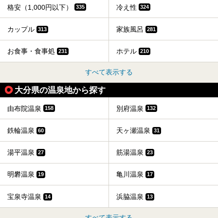
格安（1,000円以下）
冷え性
335
324
カップル
家族風呂
313
281
お食事・食事処
ホテル
231
210
すべて表示する
大分県の温泉地から探す
由布院温泉
別府温泉
158
132
鉄輪温泉
天ヶ瀬温泉
60
31
湯平温泉
筋湯温泉
27
23
明礬温泉
亀川温泉
19
17
宝泉寺温泉
浜脇温泉
14
13
すべて表示する