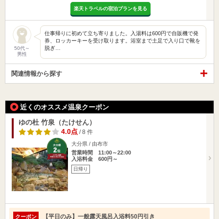
楽天トラベルの宿泊プランを見る
仕事帰りに初めて立ち寄りました。入湯料は600円で自販機で発
券、ロッカーキーを受け取ります。浴室まで土足で入り口で靴を
脱ぎ…
50代～
男性
関連情報から探す
近くのオススメ温泉クーポン
ゆの杜 竹泉（たけせん）
4.0点
/ 8 件
大分県 / 由布市
営業時間 11:00～22:00
入浴料金 600円～
日帰り
【平日のみ】一般露天風呂入浴料50円引き
クーポン