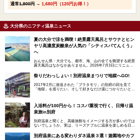
通常
1,800円
→
1,680円（120円お得！）
大分県のニフティ温泉ニュース
夏の大分で涼を満喫！絶景露天風呂とサウナとヒン
ヤリ高濃度炭酸泉が人気の「シティスパてんくう」
へ
おんせん県・大分でも、都市、海、山の全てを眺望する絶景
露天風呂はなかなかありません。2026年7月3日にリニュー
アルして、うみサウナ、やまサウナを新設した「シティスパ
てんくう(CITY SPA てんくう)」は、なんとJR大分駅直結と
祭りだわっしょい！別府温泉まつりで地獄へGO!
いう利便性の高さ！
2017年2月に放送された「ブラタモリ」の別府の回を見て
地上80mという圧倒的な開放感が魅力。温泉、ロウリュサウ
「地獄」を巡りたい、そして好きなだけ湯につかりたいと切
ナ、そしてひんやりとした約27度の高濃度炭酸泉で交互浴
実に思った私に朗報。
してととのえば、まさに気分は天空の極楽、ここはこの夏ぜ
ひとも訪れたい都市の避暑地です！
2017年3月31日～4月3日、大分県別府市で「別府八湯温泉
入浴料が100円から！コスパ重視で行く、日帰り温
まつり」が開催されます。その期間は嬉しいことに100以上
併設の「JR九州ホテル ブラッサム大分」に泊まって、この
の共同浴場がなんと無料開放されるんです！普段から入浴料
泉旅in別府
「シティスパてんくう」をたっぷり満喫してきたのでレポー
が100円と安いのに、いいんですかタダにしちゃって!?
トします。夏向けの大分駅徒歩圏の周辺観光スポットやクー
しかも4/2には「東京ディズニーリゾートスペシャルパレー
別府温泉と聞くと、高級旅館をイメージする方が多いのでは
ルダウンできるスイーツ情報と併せてお楽しみください！
ド」も行われます。つまり別府に行けば「地獄」も「ミッキ
ないでしょうか。実は、リーズナブルに温泉を楽しめる日帰
ーマウス」も拝める稀有なイベントですよ、これは行くしか
り温泉施設も充実しているエリアなんです。今回は、日帰り
───
ない！
で楽しめる「大分県の別府温泉」に注目してみました。
提供元：大分県【PR】
別府温泉にある変わりダネ温泉３選！遊園地やカフ
ニフティ温泉がオススメする温泉施設を紹介しちゃいます！
この記事は大分県のPR記事です。