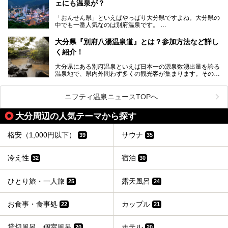
源泉数、湧出量ともに日本一の温泉県とも言われる大分県。
ェにも温泉が？
今回は、大分県別府市に行くなら絶対行きたい情緒たっぷり
な市営温泉をまとめました。
「おんせん県」といえばやっぱり大分県ですよね。大分県の
中でも一番人気なのは別府温泉です。
Let’s go to Hell !
別府八湯という名前の通り、さまざまな泉質を楽しめ、一日
中いても飽きません。
大分県『別府八湯温泉道』とは？参加方法など詳し
普通に温泉に浸かる以外にも、別府地獄巡りや砂湯などは有
く紹介！
名ですよね。
大分県にある別府温泉といえば日本一の源泉数湧出量を誇る
別府温泉は共同湯も多く、家庭やマンションにも温泉を引い
温泉地で、県内外問わず多くの観光客が集まります。その別
ている所もあります。
府温泉では「別府八湯温泉道」を実施しています。この別府
自宅にいながら温泉に入れるのは羨ましいですが、その中で
八湯温泉道とは別府八湯を巡る体験型イベントで、施設を回
も「こんな場所にも温泉が！？」というスポットがいくつか
って88ヶ所のスタンプを集めて温泉名人の認定を目指すと
あるんです。
ニフティ温泉ニュースTOPへ
いうものです。
他の温泉地では考えられないまさに温泉地ならではです。
これを読んで別府温泉巡りの参考になればと思います。
大分周辺の人気テーマから探す
別府には朝早くから夜遅くまでやっている地元に根付いた銭
湯や、日帰りのみの大きな施設など様々な形態の温泉があり
ます。泉質も数多くなるので、好きな温泉から巡って温泉名
格安（1,000円以下）
サウナ
39
35
人を目指してみてはいかがでしょうか？
冷え性
宿泊
32
30
ひとり旅・一人旅
露天風呂
25
24
お食事・食事処
カップル
22
21
貸切風呂、個室風呂
ホテル
20
20