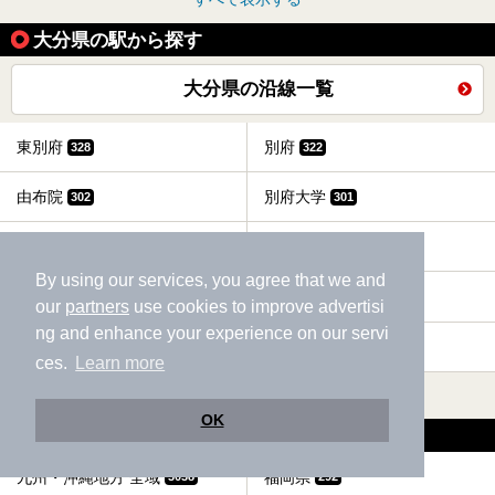
大分県の駅から探す
大分県の沿線一覧
東別府
別府
328
322
由布院
別府大学
302
301
亀川
豊後豊岡
294
292
By using our services, you agree that we and
天神山
暘谷
289
287
our
partners
use cookies to improve advertisi
ng and enhance your experience on our servi
日出
野矢
285
284
ces.
Learn more
すべて表示する
OK
大分県の近隣から探す
九州・沖縄地方 全域
福岡県
3038
292