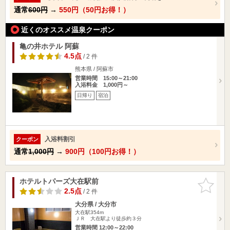
通常
600円
→
550円（50円お得！）
近くのオススメ温泉クーポン
亀の井ホテル 阿蘇
4.5点
/ 2 件
熊本県 / 阿蘇市
営業時間 15:00～21:00
入浴料金 1,000円～
日帰り
宿泊
入浴料割引
クーポン
通常
1,000円
→
900円（100円お得！）
ホテルトパーズ大在駅前
お気に入
りに追加
2.5点
/ 2 件
大分県 / 大分市
大在駅354m
ＪＲ 大在駅より徒歩約３分
営業時間 12:00～22:00