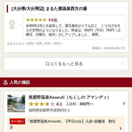
[大分県/大分周辺] まるた屋温泉西方の湯
5.0点
令和6年2月に大改装して、露天風呂がとても広く、くつろげる大
人の空間のようになりました。料金は、650円（平日）750円（土
曜日、日曜日、祝日）少しアップしました。 昼間…
えみさんさん
| 性別：女性 | 年代：50代～
投稿日：2024年4月17日
口コミをもっと見る
人気の施設
筑紫野温泉Amandi（ちくしの アマンディ）
4.1
入浴料：
880円
〜
福岡県筑紫野市原田832-1
「筑紫野温泉Amandi」【平日のみ】入浴+岩盤浴 割引
クーポン
き