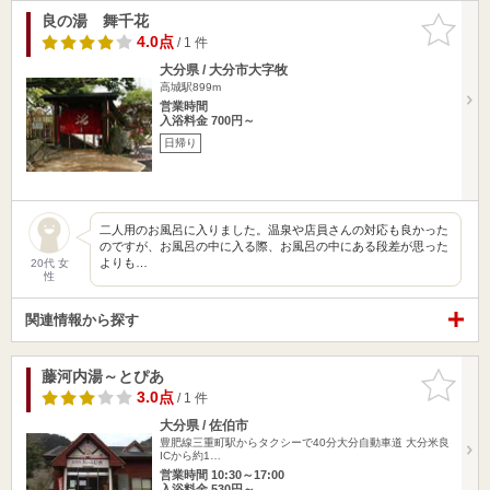
良の湯 舞千花
お気に入
りに追加
4.0点
/ 1 件
大分県 / 大分市大字牧
高城駅899m
営業時間
入浴料金 700円～
日帰り
二人用のお風呂に入りました。温泉や店員さんの対応も良かった
のですが、お風呂の中に入る際、お風呂の中にある段差が思った
よりも…
20代 女
性
関連情報から探す
藤河内湯～とぴあ
お気に入
りに追加
3.0点
/ 1 件
大分県 / 佐伯市
豊肥線三重町駅からタクシーで40分大分自動車道 大分米良
ICから約1…
営業時間 10:30～17:00
入浴料金 530円～