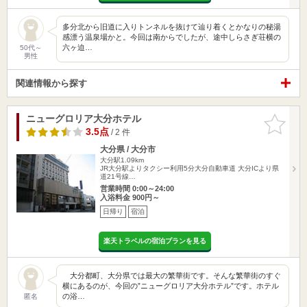
多分北から旧道に入りトンネルを抜けて辿り着くとかなりの秘湯
感漂う温泉場かと。今回は南からでしたが、途中しらさぎ荘横の
六ヶ迫…
50代～
男性
関連情報から探す
ニューグロリア大分ホテル
お気に入
りに追加
3.5点
/ 2 件
大分県 / 大分市
大分駅1.09km
JR大分駅よりタクシー利用5分大分自動車道 大分ICより県
道21号線…
営業時間 0:00～24:00
入浴料金 900円～
日帰り
宿泊
楽天トラベルの宿泊プランを見る
大分都町、大分県では最大の繁華街です。そんな繁華街のすぐ
横にあるのが、今回の”ニューグロリア大分ホテル”です。ホテル
の浴…
匿名