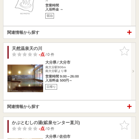
営業時間
入浴料金 ～
宿泊
関連情報から探す
天然温泉天の川
お気に入
りに追加
-点
/ 0 件
大分県 / 大分市
南大分駅806m
南大分駅より車
営業時間 9:00～26:00
入浴料金 500円～
日帰り
関連情報から探す
かぶとむしの湯(鉱泉センター直川)
お気に入
りに追加
-点
/ 0 件
大分県 / 佐伯市