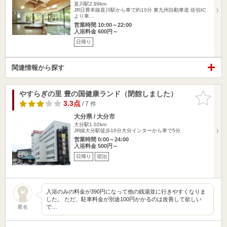
直川駅2.99km
JR日豊本線直川駅から車で約10分 東九州自動車道 佐伯IC
より車…
営業時間 10:00～22:00
入浴料金 600円～
日帰り
関連情報から探す
やすらぎの里 豊の国健康ランド（閉館しました）
お気に入
りに追加
3.3点
/ 7 件
大分県 / 大分市
大分駅1.02km
JR線大分駅徒歩10分大分インターから車で5分
営業時間 0:00～24:00
入浴料金 500円～
日帰り
宿泊
入浴のみの料金が390円になって他の銭湯並に行きやすくなりま
した。 ただ、駐車料金が別途100円かかるのは改善して欲しい
で…
匿名