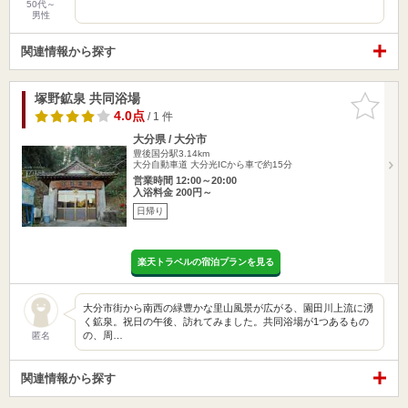
50代～
男性
関連情報から探す
塚野鉱泉 共同浴場
お気に入
りに追加
4.0点
/ 1 件
大分県 / 大分市
豊後国分駅3.14km
大分自動車道 大分光ICから車で約15分
営業時間 12:00～20:00
入浴料金 200円～
日帰り
楽天トラベルの宿泊プランを見る
大分市街から南西の緑豊かな里山風景が広がる、園田川上流に湧
く鉱泉。祝日の午後、訪れてみました。共同浴場が1つあるもの
の、周…
匿名
関連情報から探す