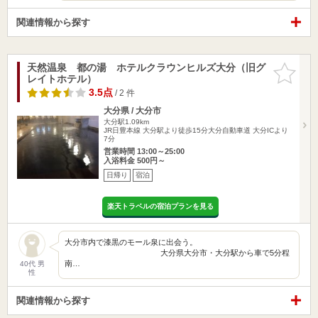
関連情報から探す
天然温泉 都の湯 ホテルクラウンヒルズ大分（旧グ
お気に入
レイトホテル）
りに追加
3.5点
/ 2 件
大分県 / 大分市
大分駅1.09km
JR日豊本線 大分駅より徒歩15分大分自動車道 大分ICより
7分
営業時間 13:00～25:00
入浴料金 500円～
日帰り
宿泊
楽天トラベルの宿泊プランを見る
大分市内で漆黒のモール泉に出会う。
大分県大分市・大分駅から車で5分程
南…
40代 男
性
関連情報から探す