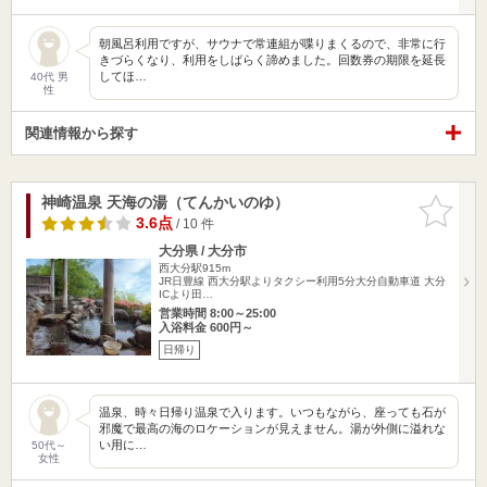
朝風呂利用ですが、サウナで常連組が喋りまくるので、非常に行
きづらくなり、利用をしばらく諦めました。回数券の期限を延長
してほ…
40代 男
性
関連情報から探す
神崎温泉 天海の湯（てんかいのゆ）
お気に入
りに追加
3.6点
/ 10 件
大分県 / 大分市
西大分駅915m
JR日豊線 西大分駅よりタクシー利用5分大分自動車道 大分
ICより田…
営業時間 8:00～25:00
入浴料金 600円～
日帰り
温泉、時々日帰り温泉で入ります。いつもながら、座っても石が
邪魔で最高の海のロケーションが見えません。湯が外側に溢れな
い用に…
50代～
女性