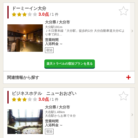
ドーミーイン大分
お気に入
りに追加
3.0点
/ 1 件
大分県 / 大分市
大分駅191m
ＪＲ日豊本線「大分駅」徒歩約1分 大分自動車道大分ICよ
り車で約1…
営業時間
入浴料金 ～
宿泊
楽天トラベルの宿泊プランを見る
関連情報から探す
ビジネスホテル ニューおおざい
お気に入
りに追加
3.0点
/ 1 件
大分県 / 大分市
大在駅1.48km
大在駅からお車で８分
営業時間
入浴料金 ～
宿泊