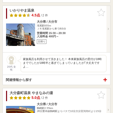
いかりやま温泉
お気に入
りに追加
4.5点
/ 2 件
大分県 / 大分市
滝尾駅655m
ＪＲ滝尾駅から車で約5分
営業時間 15:30～20:30
入浴料金 400円～
日帰り
家族風呂を利用させて頂きました！ 本来家族風呂の受付が18時
まででしたが18時半と過ぎてしまっていましたが｢大丈夫です
よ…
20代 女
性
関連情報から探す
大分森町温泉 やまなみの湯
お気に入
りに追加
5.0点
/ 2 件
大分県 / 大分市
鶴崎駅2.55km
JR日豊本線鶴崎駅よりバスで10分大分宮河内ICより15分