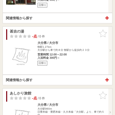
日帰り
関連情報から探す
甚吉の湯
お気に入
りに追加
-点
/ 0 件
大分県 / 大分市
牧駅1.27km
大分駅から車で約８分 牧駅から徒歩約２３分
営業時間 12:00～22:00
入浴料金 300円～
日帰り
関連情報から探す
あしかり旅館
お気に入
りに追加
-点
/ 0 件
大分県 / 大分市
大分駅960m
日豊本線・豊肥本線・久大本線「大分駅」より、車で約５
分