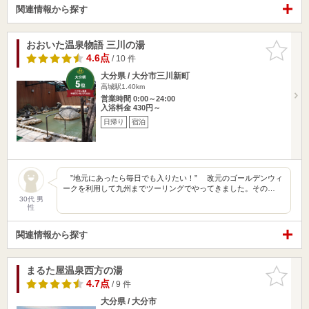
関連情報から探す
おおいた温泉物語 三川の湯
お気に入
りに追加
4.6点
/ 10 件
大分県 / 大分市三川新町
高城駅1.40km
営業時間 0:00～24:00
入浴料金 430円～
日帰り
宿泊
”地元にあったら毎日でも入りたい！” 改元のゴールデンウィ
ークを利用して九州までツーリングでやってきました。その…
30代 男
性
関連情報から探す
まるた屋温泉西方の湯
お気に入
りに追加
4.7点
/ 9 件
大分県 / 大分市