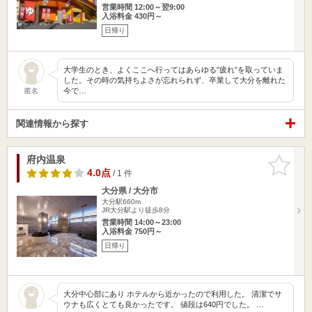
営業時間 12:00～翌9:00
入浴料金 430円～
日帰り
大学生のとき、よくここへ行ってはあらゆる”疲れ”を取っていま
した。その時の気持ちよさが忘れられず、卒業して大分を離れた
今で…
匿名
関連情報から探す
府内温泉
お気に入
りに追加
4.0点
/ 1 件
大分県 / 大分市
大分駅660m
JR大分駅より徒歩8分
営業時間 14:00～23:00
入浴料金 750円～
日帰り
大分中心部にあり ホテルから近かったので利用した。 清潔でサ
ウナも広くとても良かったです。 値段は640円でした。 …