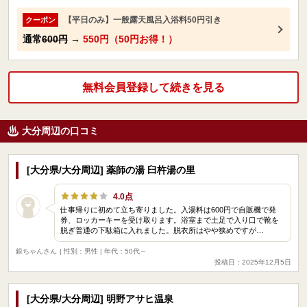
【平日のみ】一般露天風呂入浴料50円引き
クーポン
通常
600円
→
550円（50円お得！）
無料会員登録して続きを見る
大分周辺の口コミ
[大分県/大分周辺] 薬師の湯 臼杵湯の里
4.0点
仕事帰りに初めて立ち寄りました。入湯料は600円で自販機で発
券、ロッカーキーを受け取ります。浴室まで土足で入り口で靴を
脱ぎ普通の下駄箱に入れました。脱衣所はやや狭めですが…
銀ちゃんさん
| 性別：男性 | 年代：50代～
投稿日：2025年12月5日
[大分県/大分周辺] 明野アサヒ温泉