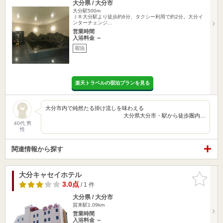
大分県 / 大分市
大分駅500m
ＪＲ大分駅より徒歩約6分、タクシー利用で約2分。大分イ
ンターチェンジ…
営業時間
入浴料金 ～
宿泊
楽天トラベルの宿泊プランを見る
大分市内で純然たる掛け流しを味わえる
大分県大分市・駅から徒歩圏内…
40代 男
性
関連情報から探す
大分キャセイホテル
お気に入
りに追加
3.0点
/ 1 件
大分県 / 大分市
賀来駅1.09km
営業時間
入浴料金 ～