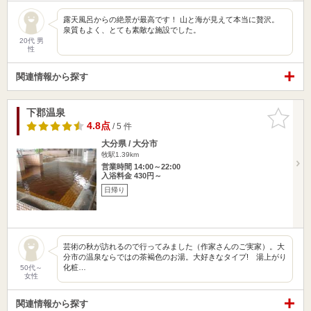
露天風呂からの絶景が最高です！ 山と海が見えて本当に贅沢。
泉質もよく、とても素敵な施設でした。
20代 男
性
関連情報から探す
下郡温泉
お気に入
りに追加
4.8点
/ 5 件
大分県 / 大分市
牧駅1.39km
営業時間 14:00～22:00
入浴料金 430円～
日帰り
芸術の秋が訪れるので行ってみました（作家さんのご実家）。大
分市の温泉ならではの茶褐色のお湯。大好きなタイプ! 湯上がり
化粧…
50代～
女性
関連情報から探す