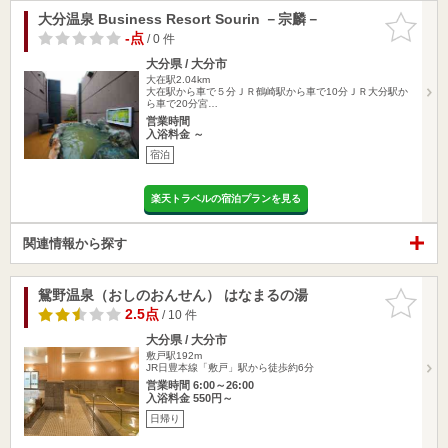
大分温泉 Business Resort Sourin －宗麟－
お気に入
りに追加
-点
/ 0 件
大分県 / 大分市
大在駅2.04km
大在駅から車で５分ＪＲ鶴崎駅から車で10分ＪＲ大分駅か
ら車で20分宮…
営業時間
入浴料金 ～
宿泊
楽天トラベルの宿泊プランを見る
関連情報から探す
鴛野温泉（おしのおんせん） はなまるの湯
お気に入
りに追加
2.5点
/ 10 件
大分県 / 大分市
敷戸駅192m
JR日豊本線「敷戸」駅から徒歩約6分
営業時間 6:00～26:00
入浴料金 550円～
日帰り