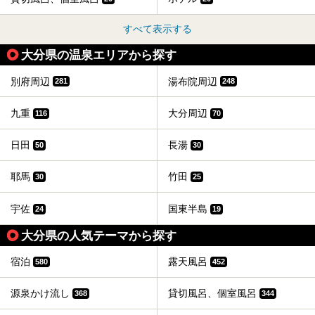
すべて表示する
大分県の温泉エリアから探す
別府周辺
湯布院周辺
281
248
九重
大分周辺
116
70
日田
長湯
50
30
耶馬
竹田
30
25
宇佐
国東半島
24
19
大分県の人気テーマから探す
宿泊
露天風呂
580
452
源泉かけ流し
貸切風呂、個室風呂
368
344