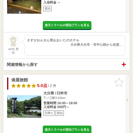
入浴料金 ～
宿泊
楽天トラベルの宿泊プランを見る
さすがおんせん県おおいたのホテル
大分県大分市・市中心部から佐賀…
40代 男
性
関連情報から探す
俵屋旅館
お気に入
りに追加
5.0点
/ 2 件
大分県 / 臼杵市
下ノ江駅3.42km
営業時間 16:00～18:00
入浴料金 500円～
日帰り
宿泊
楽天トラベルの宿泊プランを見る