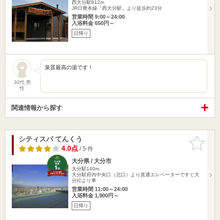
西大分駅812m
JR日豊本線「西大分駅」より徒歩約23分
営業時間 9:00～24:00
入浴料金 650円～
日帰り
泉質最高の湯です！
30代 男
性
関連情報から探す
シティスパ てんくう
お気に入
りに追加
4.0点
/ 5 件
大分県 / 大分市
大分駅140m
大分駅府内中央口（北口）より直通エレベーターですぐ大
分ICより車
営業時間 11:00～24:00
入浴料金 1,900円～
日帰り