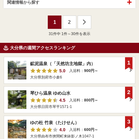
関連情報から探す
1
2
31
件中 1件～30件を表示
大分県の週間アクセスランキング
1
鉱泥温泉（「天然坊主地獄」内）
5.0
入浴料：
900円～
大分県別府市小倉6
2
琴ひら温泉 ゆめ山水
4.5
入浴料：
800円～
大分県日田市琴平1571-1
3
ゆの杜 竹泉（たけせん）
4.0
入浴料：
600円～
大分県由布市挾間町来鉢影ノ木1047-1