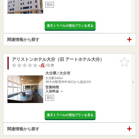
宿泊
楽天トラベルの宿泊プランを見る
関連情報から探す
アリストンホテル大分（旧 アートホテル大分）
お気に入
りに追加
-点
/ 0 件
大分県 / 大分市
大分駅240m
JR大分駅府内中央口から徒歩2分
営業時間
入浴料金 ～
宿泊
楽天トラベルの宿泊プランを見る
関連情報から探す