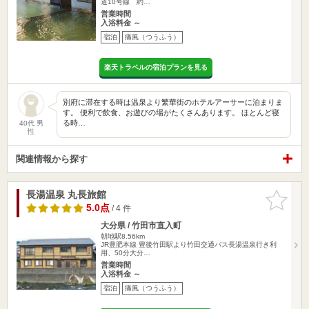
道10号線 約…
営業時間
入浴料金 ～
宿泊
痛風（つうふう）
楽天トラベルの宿泊プランを見る
別府に滞在する時は温泉より繁華街のホテルアーサーに泊まりま
す。 便利で飲食、お遊びの場がたくさんあります。 ほとんど寝
る時…
40代 男
性
関連情報から探す
長湯温泉 丸長旅館
お気に入
りに追加
5.0点
/ 4 件
大分県 / 竹田市直入町
朝地駅8.56km
JR豊肥本線 豊後竹田駅より竹田交通バス長湯温泉行き利
用、50分大分…
営業時間
入浴料金 ～
宿泊
痛風（つうふう）