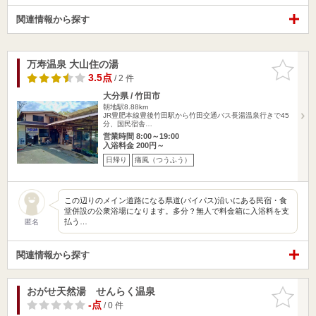
関連情報から探す
万寿温泉 大山住の湯
お気に入
りに追加
3.5点
/ 2 件
大分県 / 竹田市
朝地駅8.88km
JR豊肥本線豊後竹田駅から竹田交通バス長湯温泉行きで45
分、国民宿舎…
営業時間 8:00～19:00
入浴料金 200円～
日帰り
痛風（つうふう）
この辺りのメイン道路になる県道(バイパス)沿いにある民宿・食
堂併設の公衆浴場になります。多分？無人で料金箱に入浴料を支
払う…
匿名
関連情報から探す
おがせ天然湯 せんらく温泉
お気に入
りに追加
-点
/ 0 件