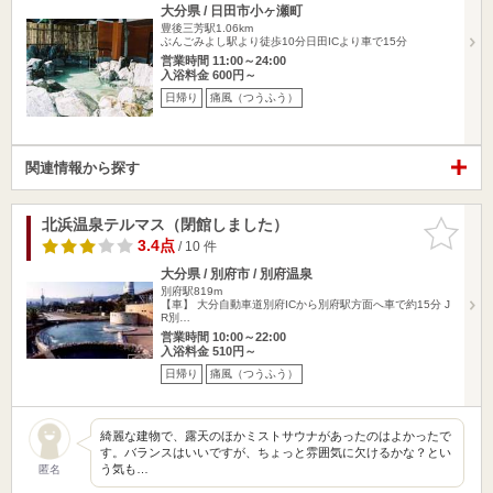
大分県 / 日田市小ヶ瀬町
豊後三芳駅1.06km
ぶんごみよし駅より徒歩10分日田ICより車で15分
営業時間 11:00～24:00
入浴料金 600円～
日帰り
痛風（つうふう）
関連情報から探す
北浜温泉テルマス（閉館しました）
お気に入
りに追加
3.4点
/ 10 件
大分県 / 別府市 / 別府温泉
別府駅819m
【車】 大分自動車道別府ICから別府駅方面へ車で約15分 J
R別…
営業時間 10:00～22:00
入浴料金 510円～
日帰り
痛風（つうふう）
綺麗な建物で、露天のほかミストサウナがあったのはよかったで
す。バランスはいいですが、ちょっと雰囲気に欠けるかな？とい
う気も…
匿名