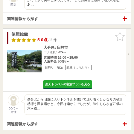
あ…
匿名
関連情報から探す
俵屋旅館
お気に入
りに追加
5.0点
/ 2 件
大分県 / 臼杵市
下ノ江駅3.42km
営業時間 16:00～18:00
入浴料金 500円～
日帰り
宿泊
痛風（つうふう）
楽天トラベルの宿泊プランを見る
多分北から旧道に入りトンネルを抜けて辿り着くとかなりの秘湯
感漂う温泉場かと。今回は南からでしたが、途中しらさぎ荘横の
六ヶ迫…
50代～
男性
関連情報から探す