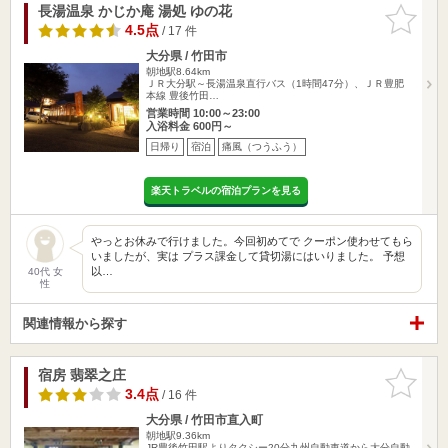
長湯温泉 かじか庵 湯処 ゆの花
お気に入
りに追加
4.5点
/ 17 件
大分県 / 竹田市
朝地駅8.64km
ＪＲ大分駅～長湯温泉直行バス（1時間47分）、ＪＲ豊肥
本線 豊後竹田…
営業時間 10:00～23:00
入浴料金 600円～
日帰り
宿泊
痛風（つうふう）
楽天トラベルの宿泊プランを見る
やっとお休みで行けました。今回初めてで クーポン使わせてもら
いましたが、実は プラス課金して貸切湯にはいりました。 予想
以…
40代 女
性
関連情報から探す
宿房 翡翠之庄
お気に入
りに追加
3.4点
/ 16 件
大分県 / 竹田市直入町
朝地駅9.36km
JR豊後竹田駅よりタクシー20分九州自動車道から大分自動