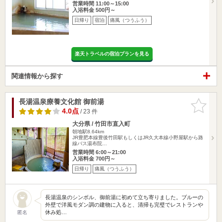
営業時間 11:00～15:00
入浴料金 500円～
日帰り
宿泊
痛風（つうふう）
楽天トラベルの宿泊プランを見る
関連情報から探す
長湯温泉療養文化館 御前湯
お気に入
りに追加
4.0点
/ 23 件
大分県 / 竹田市直入町
朝地駅8.64km
JR豊肥本線豊後竹田駅もしくはJR久大本線小野屋駅から路
線バス湯布院…
営業時間 6:00～21:00
入浴料金 700円～
日帰り
痛風（つうふう）
長湯温泉のシンボル、御前湯に初めて立ち寄りました。ブルーの
外壁で洋風モダン調の建物に入ると、清掃も完璧でレストランや
休み処…
匿名