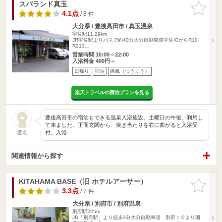
スパランド真玉
お気に入
りに追加
4.1点
/ 8 件
大分県 / 豊後高田市 / 真玉温泉
宇佐駅11.29km
JR宇佐駅よりバスで約40分大分自動車道宇佐ICからR10、
R213…
営業時間 10:00～22:00
入浴料金 400円～
日帰り
宿泊
痛風（つうふう）
楽天トラベルの宿泊プランを見る
豊後高田市の宿泊もできる温泉入浴施設。土曜日の午後、利用し
て来ました。正面玄関から、突き当たりを右に曲がると入浴受
付。入浴…
匿名
関連情報から探す
KITAHAMA BASE（旧 ホテルアーサー）
お気に入
りに追加
3.3点
/ 7 件
大分県 / 別府市 / 別府温泉
別府駅225m
JR「別府駅」より徒歩3分大分自動車道 別府ＩＣより国