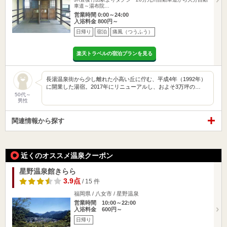
車道～湯布院…
営業時間 0:00～24:00
入浴料金 800円～
日帰り
宿泊
痛風（つうふう）
楽天トラベルの宿泊プランを見る
長湯温泉街から少し離れた小高い丘に佇む、平成4年（1992年）
に開業した湯宿。2017年にリニューアルし、およそ3万坪の…
50代～
男性
関連情報から探す
近くのオススメ温泉クーポン
星野温泉館きらら
3.9点
/ 15 件
福岡県 / 八女市 / 星野温泉
営業時間 10:00～22:00
入浴料金 600円～
日帰り