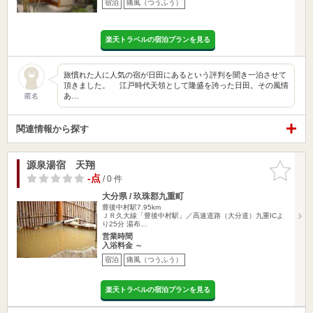
宿泊
痛風（つうふう）
楽天トラベルの宿泊プランを見る
旅慣れた人に人気の宿が日田にあるという評判を聞き一泊させて
頂きました。 江戸時代天領として隆盛を誇った日田。その風情
あ…
匿名
関連情報から探す
源泉湯宿 天翔
お気に入
りに追加
-点
/ 0 件
大分県 / 玖珠郡九重町
豊後中村駅7.95km
ＪＲ久大線「豊後中村駅」／高速道路（大分道）九重ICよ
り25分 湯布…
営業時間
入浴料金 ～
宿泊
痛風（つうふう）
楽天トラベルの宿泊プランを見る