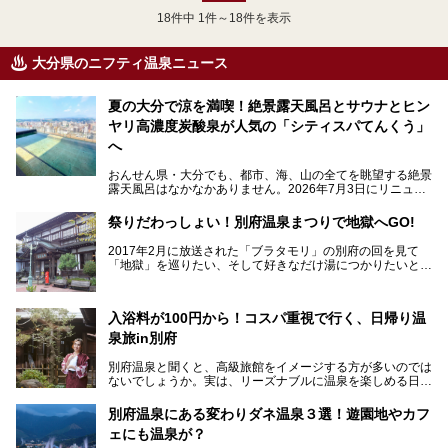
18
件中 1件～18件を表示
大分県のニフティ温泉ニュース
夏の大分で涼を満喫！絶景露天風呂とサウナとヒン
ヤリ高濃度炭酸泉が人気の「シティスパてんくう」
へ
おんせん県・大分でも、都市、海、山の全てを眺望する絶景
露天風呂はなかなかありません。2026年7月3日にリニュー
アルして、うみサウナ、やまサウナを新設した「シティスパ
てんくう(CITY SPA てんくう)」は、なんとJR大分駅直結と
祭りだわっしょい！別府温泉まつりで地獄へGO!
いう利便性の高さ！
2017年2月に放送された「ブラタモリ」の別府の回を見て
地上80mという圧倒的な開放感が魅力。温泉、ロウリュサウ
「地獄」を巡りたい、そして好きなだけ湯につかりたいと切
ナ、そしてひんやりとした約27度の高濃度炭酸泉で交互浴
実に思った私に朗報。
してととのえば、まさに気分は天空の極楽、ここはこの夏ぜ
ひとも訪れたい都市の避暑地です！
2017年3月31日～4月3日、大分県別府市で「別府八湯温泉
入浴料が100円から！コスパ重視で行く、日帰り温
まつり」が開催されます。その期間は嬉しいことに100以上
併設の「JR九州ホテル ブラッサム大分」に泊まって、この
の共同浴場がなんと無料開放されるんです！普段から入浴料
泉旅in別府
「シティスパてんくう」をたっぷり満喫してきたのでレポー
が100円と安いのに、いいんですかタダにしちゃって!?
トします。夏向けの大分駅徒歩圏の周辺観光スポットやクー
しかも4/2には「東京ディズニーリゾートスペシャルパレー
別府温泉と聞くと、高級旅館をイメージする方が多いのでは
ルダウンできるスイーツ情報と併せてお楽しみください！
ド」も行われます。つまり別府に行けば「地獄」も「ミッキ
ないでしょうか。実は、リーズナブルに温泉を楽しめる日帰
ーマウス」も拝める稀有なイベントですよ、これは行くしか
り温泉施設も充実しているエリアなんです。今回は、日帰り
───
ない！
で楽しめる「大分県の別府温泉」に注目してみました。
提供元：大分県【PR】
別府温泉にある変わりダネ温泉３選！遊園地やカフ
ニフティ温泉がオススメする温泉施設を紹介しちゃいます！
この記事は大分県のPR記事です。
源泉数、湧出量ともに日本一の温泉県とも言われる大分県。
ェにも温泉が？
今回は、大分県別府市に行くなら絶対行きたい情緒たっぷり