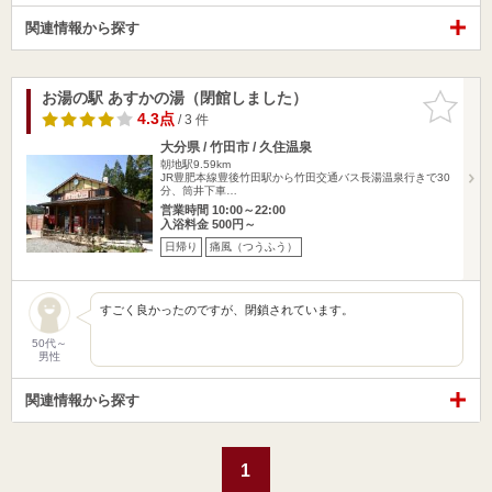
関連情報から探す
お湯の駅 あすかの湯（閉館しました）
お気に入
りに追加
4.3点
/ 3 件
大分県 / 竹田市 / 久住温泉
朝地駅9.59km
JR豊肥本線豊後竹田駅から竹田交通バス長湯温泉行きで30
分、筒井下車…
営業時間 10:00～22:00
入浴料金 500円～
日帰り
痛風（つうふう）
すごく良かったのですが、閉鎖されています。
50代～
男性
関連情報から探す
1