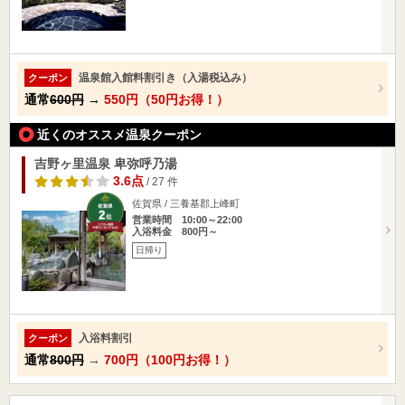
温泉館入館料割引き（入湯税込み）
クーポン
通常
600円
→
550円（50円お得！）
近くのオススメ温泉クーポン
吉野ヶ里温泉 卑弥呼乃湯
3.6点
/ 27 件
佐賀県 / 三養基郡上峰町
営業時間 10:00～22:00
入浴料金 800円～
日帰り
入浴料割引
クーポン
通常
800円
→
700円（100円お得！）