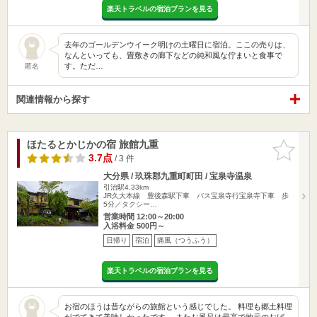
楽天トラベルの宿泊プランを見る
去年のゴールデンウイーク明けの土曜日に宿泊。ここの売りは、
なんといっても、畳敷きの廊下などの純和風な佇まいと食事で
す。ただ…
匿名
関連情報から探す
ほたるとかじかの宿 旅館九重
お気に入
りに追加
3.7点
/ 3 件
大分県 / 玖珠郡九重町町田 / 宝泉寺温泉
引治駅4.33km
JR久大本線 豊後森駅下車 バス宝泉寺行宝泉寺下車 歩
5分／タクシー…
営業時間 12:00～20:00
入浴料金 500円～
日帰り
宿泊
痛風（つうふう）
楽天トラベルの宿泊プランを見る
お宿のほうは昔ながらの旅館という感じでした。 料理も郷土料理
がでてきて美味しかったです。 またお風呂は最高で地元のおば