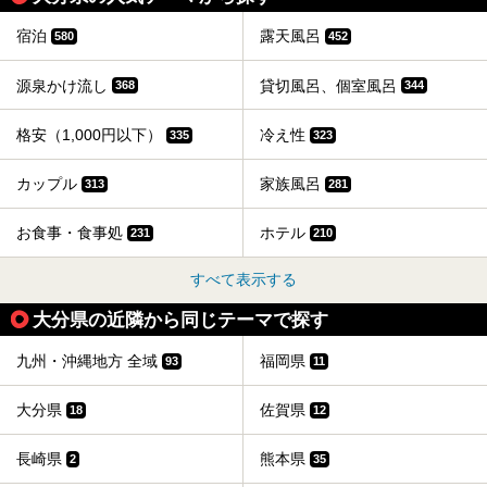
宿泊
露天風呂
580
452
源泉かけ流し
貸切風呂、個室風呂
368
344
格安（1,000円以下）
冷え性
335
323
カップル
家族風呂
313
281
お食事・食事処
ホテル
231
210
すべて表示する
大分県の近隣から同じテーマで探す
九州・沖縄地方 全域
福岡県
93
11
大分県
佐賀県
18
12
長崎県
熊本県
2
35