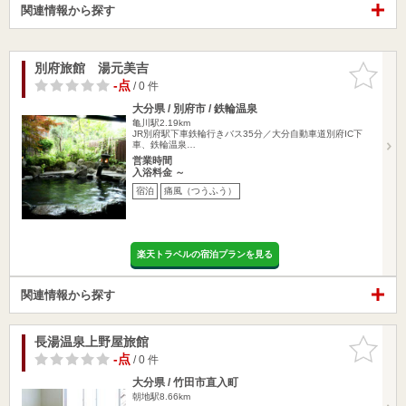
関連情報から探す
別府旅館 湯元美吉
お気に入
りに追加
-点
/ 0 件
大分県 / 別府市 / 鉄輪温泉
亀川駅2.19km
JR別府駅下車鉄輪行きバス35分／大分自動車道別府IC下
車、鉄輪温泉…
営業時間
入浴料金 ～
宿泊
痛風（つうふう）
楽天トラベルの宿泊プランを見る
関連情報から探す
長湯温泉上野屋旅館
お気に入
りに追加
-点
/ 0 件
大分県 / 竹田市直入町
朝地駅8.66km