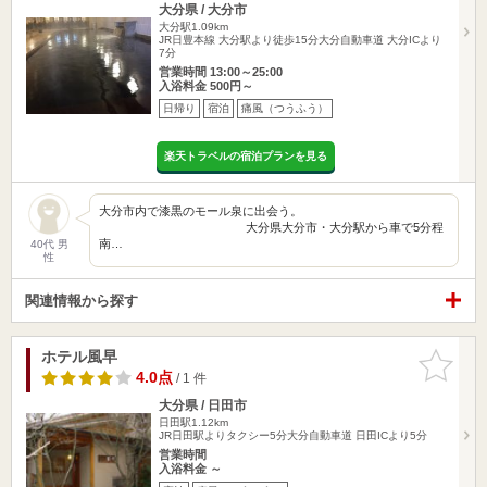
大分県 / 大分市
大分駅1.09km
JR日豊本線 大分駅より徒歩15分大分自動車道 大分ICより
7分
営業時間 13:00～25:00
入浴料金 500円～
日帰り
宿泊
痛風（つうふう）
楽天トラベルの宿泊プランを見る
大分市内で漆黒のモール泉に出会う。
大分県大分市・大分駅から車で5分程
南…
40代 男
性
関連情報から探す
ホテル風早
お気に入
りに追加
4.0点
/ 1 件
大分県 / 日田市
日田駅1.12km
JR日田駅よりタクシー5分大分自動車道 日田ICより5分
営業時間
入浴料金 ～