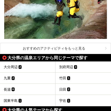
おすすめのアクティビティをもっと見る
大分県の温泉エリアから同じテーマで探す
大分周辺
別府周辺
2
3
九重
竹田
2
1
長湯
日田
6
2
国東半島
宇佐
1
1
大分県の人気テーマから探す