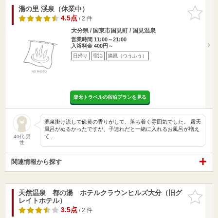
湯の里 渓泉（休業中）
お気に入
りに追加
4.5点
/ 2 件
大分県 / 国東市国見町 / 国見温泉
営業時間 11:00～21:00
入浴料金 400円～
日帰り
宿泊
痛風（つうふう）
楽天トラベルの宿泊プランを見る
源泉掛け流しで硫黄の香りがして、落ち着く雰囲気でした。 露天
風呂がぬるかったですが、子連れだと一緒に入れるお風呂が増え
て…
40代 男
性
関連情報から探す
天然温泉 都の湯 ホテルクラウンヒルズ大分（旧グ
お気に入
レイトホテル）
りに追加
3.5点
/ 2 件