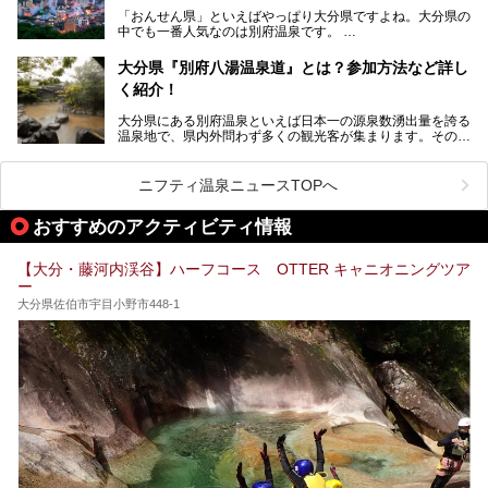
な市営温泉をまとめました。
「おんせん県」といえばやっぱり大分県ですよね。大分県の
中でも一番人気なのは別府温泉です。
Let’s go to Hell !
別府八湯という名前の通り、さまざまな泉質を楽しめ、一日
中いても飽きません。
大分県『別府八湯温泉道』とは？参加方法など詳し
普通に温泉に浸かる以外にも、別府地獄巡りや砂湯などは有
く紹介！
名ですよね。
大分県にある別府温泉といえば日本一の源泉数湧出量を誇る
別府温泉は共同湯も多く、家庭やマンションにも温泉を引い
温泉地で、県内外問わず多くの観光客が集まります。その別
ている所もあります。
府温泉では「別府八湯温泉道」を実施しています。この別府
自宅にいながら温泉に入れるのは羨ましいですが、その中で
八湯温泉道とは別府八湯を巡る体験型イベントで、施設を回
も「こんな場所にも温泉が！？」というスポットがいくつか
って88ヶ所のスタンプを集めて温泉名人の認定を目指すと
あるんです。
ニフティ温泉ニュースTOPへ
いうものです。
他の温泉地では考えられないまさに温泉地ならではです。
これを読んで別府温泉巡りの参考になればと思います。
おすすめのアクティビティ情報
別府には朝早くから夜遅くまでやっている地元に根付いた銭
湯や、日帰りのみの大きな施設など様々な形態の温泉があり
ます。泉質も数多くなるので、好きな温泉から巡って温泉名
【大分・藤河内渓谷】ハーフコース OTTER キャニオニングツア
人を目指してみてはいかがでしょうか？
ー
大分県佐伯市宇目小野市448-1