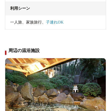
利用シーン
一人旅
、
家族旅行
、
子連れOK
周辺の温浴施設
ゆの杜 竹泉（たけせん）