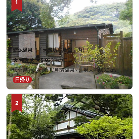
1
鉱泥温泉（「天然坊主地獄」内）
★
★
★
★
★
5.0
26件の口コミ
大分県 / 別府周辺 / 明礬温泉 / 別府大学駅3.3km
日帰り
2