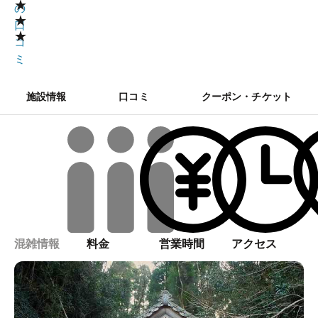
★
の
★
口
★
コ
ミ
施設情報
口コミ
クーポン・チケット
混雑情報
料金
営業時間
アクセス