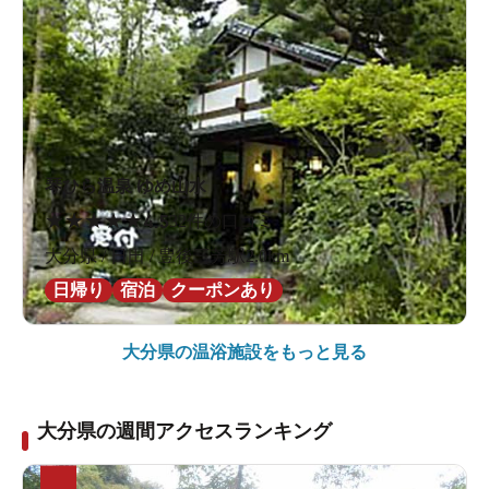
琴ひら温泉 ゆめ山水
★
★
★
★
★
4.5
32件の口コミ
大分県 / 日田 / 豊後三芳駅2.0km
日帰り
宿泊
クーポンあり
大分県の
温浴施設をもっと見る
大分県の週間アクセスランキング