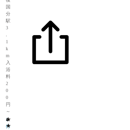
国
分
駅
3
.
1
k
m
入
浴
料
2
0
0
円
～
★
4
1
★
件