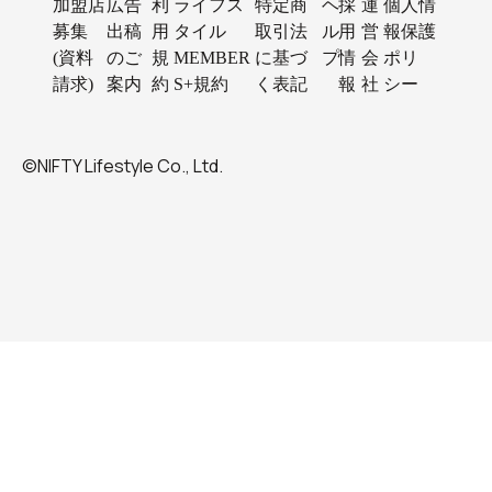
加盟店
広告
利
ライフス
特定商
ヘ
採
運
個人情
募集
出稿
用
タイル
取引法
ル
用
営
報保護
(資料
のご
規
MEMBER
に基づ
プ
情
会
ポリ
請求)
案内
約
S+規約
く表記
報
社
シー
©NIFTY Lifestyle Co., Ltd.