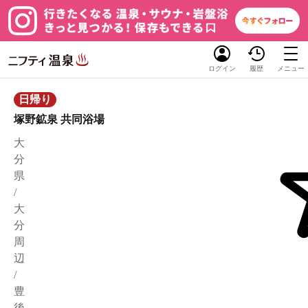
ログイン
履歴
メニュー
日帰り
塚野鉱泉 共同浴場
大
分
県
/
大
分
周
辺
/
豊
後