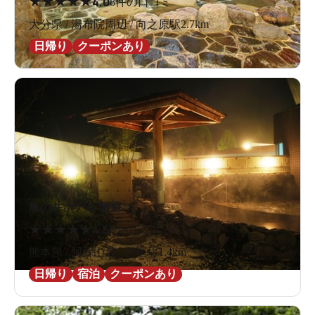
★
★
★
★
★
4.0
8件の口コミ
大分県 / 湯布院周辺 / 向之原駅2.7km
日帰り
クーポンあり
亀の井ホテル 阿蘇
★
★
★
★
★
4.5
2件の口コミ
熊本県 / 阿蘇山麓 / 宮地駅1.4km
日帰り
宿泊
クーポンあり