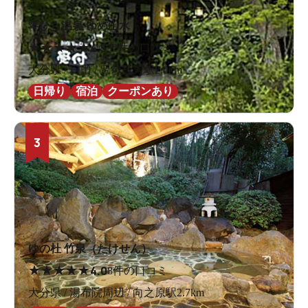
琴ひら温泉 ゆめ山水
★
★
★
★
★
4.5
32件の口コミ
大分県 / 日田 / 豊後三芳駅2.0km
日帰り
宿泊
クーポンあり
3
ゆの杜 竹泉（たけせん）
★
★
★
★
★
4.0
8件の口コミ
大分県 / 湯布院周辺 / 向之原駅2.7km