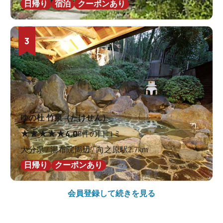
日帰り
宿泊
クーポンあり
3
ゆの杜 竹泉（たけせん）
★
★
★
★
★
4.0
8件の口コミ
大分県 / 湯布院周辺 / 向之原駅2.7km
日帰り
クーポンあり
会員登録して続きを見る