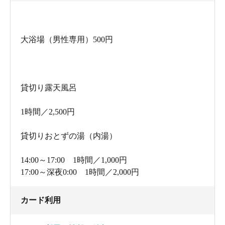
しているのかなって感じでした。
ロビー他には漫画多数あり、洗い場のアメニティ
大浴場（男性専用）500円
は最安廉価品ですが、宿泊の場合はエレベーター
前に個別で設置している市販品アメニティを利用
可能です。
貸切り露天風呂
温泉に関しては大分市らしく非常に好感を持てた
1時間／2,500円
のですが、残念だったのが宿泊のほうになりま
す。
貸切りおとずの湯（内湯）
おまかせ部屋で予約した私が悪いのですが、猛烈
14:00～17:00 1時間／1,000円
なタバコ部屋が当たりました。またエレベーター
17:00～深夜0:00 1時間／2,000円
下りたら廊下はうっすらタバコ臭、ていうか造り
がなんか昭和の鉄骨アパートのような感じ。半数
カード利用
の部屋は窓をあけると廊下が見えるだけの実質窓
無部屋なのには驚きました。