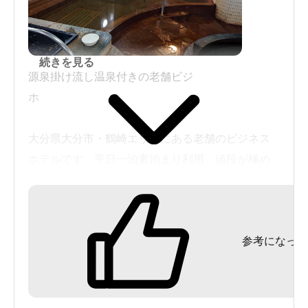
続きを見る
源泉掛け流し温泉付きの老舗ビジ
ホ
大分県大分市・鶴崎エリアにある老舗のビジネス
ホテルです。平日一泊素泊まり利用、値段が極め
て安いです。立地は鶴崎駅から離れており、車必
須かと。
参考になった
まず温泉につきましては日帰りを積極的に受け入
れている感じ、券売機がありました。大浴場に関
しては男性専用で入れ替え無し、女性は家族風呂
を予約利用する形になり、男性単独での家族風呂