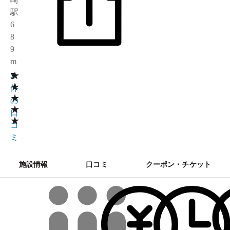
駅
6
8
9
m
★
3
1
★
件
★
の
★
口
★
コ
ミ
施設情報
口コミ
クーポン・チケット