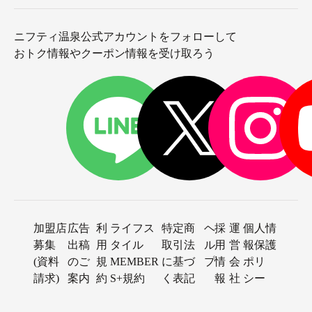
ニフティ温泉公式アカウントをフォローして
おトク情報やクーポン情報を受け取ろう
加盟店
広告
利
ライフス
特定商
ヘ
採
運
個人情
募集
出稿
用
タイル
取引法
ル
用
営
報保護
(資料
のご
規
MEMBER
に基づ
プ
情
会
ポリ
請求)
案内
約
S+規約
く表記
報
社
シー