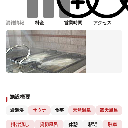
混雑情報
料金
営業時間
アクセス
施設概要
岩盤浴
サウナ
食事
天然温泉
露天風呂
掛け流し
貸切風呂
休憩
駅近
駐車