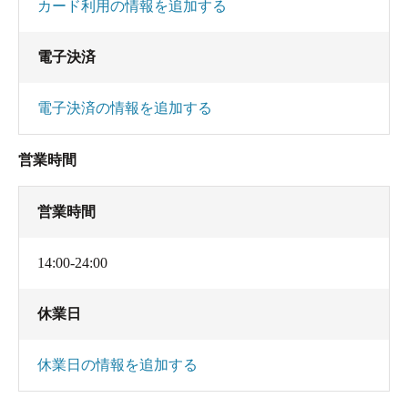
カード利用の情報を追加する
隣の部屋は窓全開でテレビの音は漏れまくりのタ
バコ臭は廊下に漏れまくり、ドアの開け閉めは凄
電子決済
まじく入口にはゴミ多数放置状態。
電子決済の情報を追加する
自分の部屋は公式HPには掲載されていない5畳程度
営業時間
で窓を開けると廊下が見える煙草部屋。スーツを
入れるロッカーも無く、翌日には煙草の臭いが染
営業時間
み付いてました。即クリーニング行きです。
洗面台はカビまみれ、トイレは異物欠片あり、さ
14:00-24:00
らにドアを閉めていても隣の音漏れが凄まじく、
今回久々に格安ビジホに泊まりましたが、マジで
休業日
帰ろうかと悩みました。自分が喫煙者の時は気に
ならなかった煙草臭ですが、現在となっては猛烈
休業日の情報を追加する
な嫌悪感しかありませんでした。