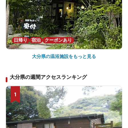
琴ひら温泉 ゆめ山水
★
★
★
★
★
4.5
32件の口コミ
大分県 / 日田 / 豊後三芳駅2.0km
日帰り
宿泊
クーポンあり
大分県の
温浴施設をもっと見る
大分県の週間アクセスランキング
1