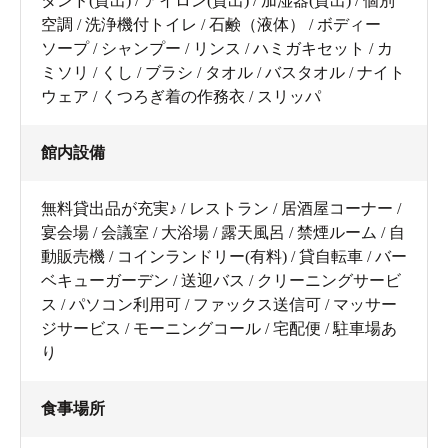
タンド(貸出) / アイロン(貸出) / 加湿器(貸出) / 個別
空調 / 洗浄機付トイレ / 石鹸（液体） / ボディー
ソープ / シャンプー / リンス / ハミガキセット / カ
ミソリ / くし / ブラシ / タオル / バスタオル / ナイト
ウェア / くつろぎ着の作務衣 / スリッパ
館内設備
無料貸出品が充実♪ / レストラン / 居酒屋コーナー /
宴会場 / 会議室 / 大浴場 / 露天風呂 / 禁煙ルーム / 自
動販売機 / コインランドリー(有料) / 貸自転車 / バー
ベキューガーデン / 送迎バス / クリーニングサービ
ス / パソコン利用可 / ファックス送信可 / マッサー
ジサービス / モーニングコール / 宅配便 / 駐車場あ
り
食事場所