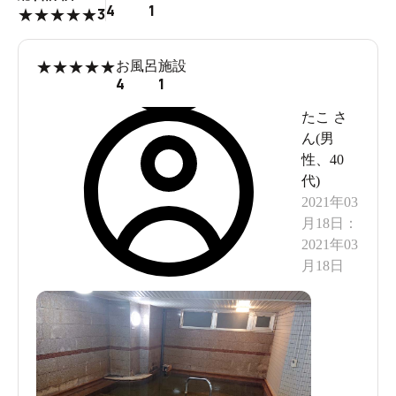
4
1
3
★
★
★
★
★
★
★
★
★
★
お風呂
施設
4
1
たこ
さ
ん(
男
性
、
40
代
)
2021年03
月18日
：
2021年03
月18日