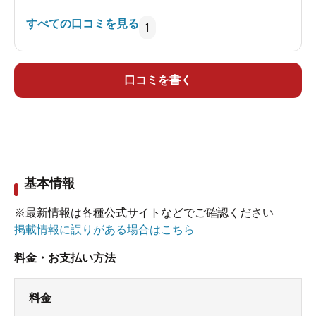
は利用不可。大浴場は露天風呂無、貸切は露天風
すべての口コミを見る
1
呂ありという珍しい形態です。
温泉に関してはこのへんに多いナトリウム-塩化物
泉、やや黄色く濁りはうっすら。香りは金気臭と
口コミを書く
枕木臭が入り混じり、湯触りはアブラ系のかなり
強いツルヌル感がありました。湧出温度は48℃、
加温無加水無消毒有(ほぼ感知せず)掛け流し、オー
パーフローはなかなのものでした。
基本情報
大浴場には源泉浴槽以外に一人用の巨大なジェッ
トバスとうたせ湯があり、非常に不思議な造りで
※最新情報は各種公式サイトなどでご確認ください
絶大な威力を誇ってました。またこちらはかなり
掲載情報に誤りがある場合はこちら
ぬる目の温度。
料金・お支払い方法
他水風呂があるのですが、この水風呂とカランの
湯に関しても、かなりのツルツル感がありまし
料金
て、確認はしていませんが優良な地下水でも利用