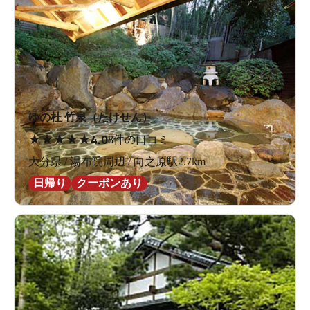
ゆの杜 竹泉（たけせん）
★
★
★
★
★
4.0
8件の口コミ
大分県 / 湯布院周辺 / 向之原駅2.7km
日帰り
クーポンあり