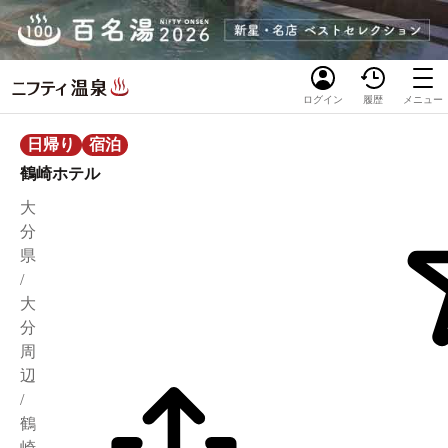
ログイン
履歴
メニュー
日帰り
宿泊
鶴崎ホテル
大
分
県
/
大
分
周
辺
/
鶴
崎