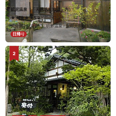
鉱泥温泉（「天然坊主地獄」内）
★
★
★
★
★
5.0
26件の口コミ
大分県 / 別府周辺 / 明礬温泉 / 別府大学駅3.3km
日帰り
2
琴ひら温泉 ゆめ山水
★
★
★
★
★
4.5
32件の口コミ
大分県 / 日田 / 豊後三芳駅2.0km