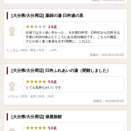
[大分県/大分周辺] 薬師の湯 臼杵湯の里
2.0点
出張では少々使い辛かった。 大分県臼杵市・臼杵ICから臼杵大仏
方面に約2km進んだところにある宿泊施設です。 こちらの施設、
ナビが全く違う集落を示す(実際に、この上に…
たこさん
| 性別：男性 | 年代：～10代
投稿日：2021年11月22日
[大分県/大分周辺] 臼杵ふれあいの湯（閉館しました）
5.0点
とても気持ちがいいです
コズさん
| 性別：女性 | 年代：20代
投稿日：2020年5月3日
[大分県/大分周辺] 俵屋旅館
5.0点