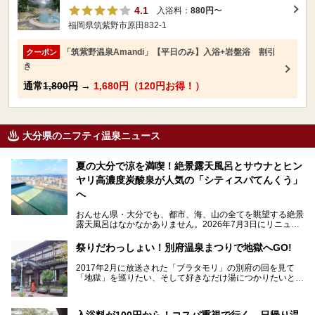
4.1
入浴料：
880円
〜
福岡県筑紫野市原田832-1
「筑紫野温泉Amandi」【平日のみ】入浴+岩盤浴 割引
クーポン
き
通常
1,800円
→
1,680円（120円お得！）
大分県のニフティ温泉ニュース
夏の大分で涼を満喫！絶景露天風呂とサウナとヒン
ヤリ高濃度炭酸泉が人気の「シティスパてんくう」
へ
おんせん県・大分でも、都市、海、山の全てを眺望する絶景
露天風呂はなかなかありません。2026年7月3日にリニュー
アルして、うみサウナ、やまサウナを新設した「シティスパ
てんくう(CITY SPA てんくう)」は、なんとJR大分駅直結と
祭りだわっしょい！別府温泉まつりで地獄へGO!
いう利便性の高さ！
2017年2月に放送された「ブラタモリ」の別府の回を見て
地上80mという圧倒的な開放感が魅力。温泉、ロウリュサウ
「地獄」を巡りたい、そして好きなだけ湯につかりたいと切
ナ、そしてひんやりとした約27度の高濃度炭酸泉で交互浴
実に思った私に朗報。
してととのえば、まさに気分は天空の極楽、ここはこの夏ぜ
ひとも訪れたい都市の避暑地です！
2017年3月31日～4月3日、大分県別府市で「別府八湯温泉
入浴料が100円から！コスパ重視で行く、日帰り温