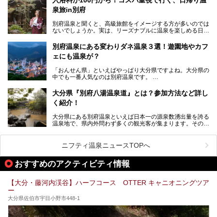
まつり」が開催されます。その期間は嬉しいことに100以上
併設の「JR九州ホテル ブラッサム大分」に泊まって、この
の共同浴場がなんと無料開放されるんです！普段から入浴料
泉旅in別府
「シティスパてんくう」をたっぷり満喫してきたのでレポー
が100円と安いのに、いいんですかタダにしちゃって!?
トします。夏向けの大分駅徒歩圏の周辺観光スポットやクー
しかも4/2には「東京ディズニーリゾートスペシャルパレー
別府温泉と聞くと、高級旅館をイメージする方が多いのでは
ルダウンできるスイーツ情報と併せてお楽しみください！
ド」も行われます。つまり別府に行けば「地獄」も「ミッキ
ないでしょうか。実は、リーズナブルに温泉を楽しめる日帰
ーマウス」も拝める稀有なイベントですよ、これは行くしか
り温泉施設も充実しているエリアなんです。今回は、日帰り
───
ない！
で楽しめる「大分県の別府温泉」に注目してみました。
提供元：大分県【PR】
別府温泉にある変わりダネ温泉３選！遊園地やカフ
ニフティ温泉がオススメする温泉施設を紹介しちゃいます！
この記事は大分県のPR記事です。
源泉数、湧出量ともに日本一の温泉県とも言われる大分県。
ェにも温泉が？
今回は、大分県別府市に行くなら絶対行きたい情緒たっぷり
な市営温泉をまとめました。
「おんせん県」といえばやっぱり大分県ですよね。大分県の
中でも一番人気なのは別府温泉です。
Let’s go to Hell !
別府八湯という名前の通り、さまざまな泉質を楽しめ、一日
中いても飽きません。
大分県『別府八湯温泉道』とは？参加方法など詳し
普通に温泉に浸かる以外にも、別府地獄巡りや砂湯などは有
く紹介！
名ですよね。
大分県にある別府温泉といえば日本一の源泉数湧出量を誇る
別府温泉は共同湯も多く、家庭やマンションにも温泉を引い
温泉地で、県内外問わず多くの観光客が集まります。その別
ている所もあります。
府温泉では「別府八湯温泉道」を実施しています。この別府
自宅にいながら温泉に入れるのは羨ましいですが、その中で
八湯温泉道とは別府八湯を巡る体験型イベントで、施設を回
も「こんな場所にも温泉が！？」というスポットがいくつか
って88ヶ所のスタンプを集めて温泉名人の認定を目指すと
あるんです。
ニフティ温泉ニュースTOPへ
いうものです。
他の温泉地では考えられないまさに温泉地ならではです。
これを読んで別府温泉巡りの参考になればと思います。
おすすめのアクティビティ情報
別府には朝早くから夜遅くまでやっている地元に根付いた銭
湯や、日帰りのみの大きな施設など様々な形態の温泉があり
ます。泉質も数多くなるので、好きな温泉から巡って温泉名
【大分・藤河内渓谷】ハーフコース OTTER キャニオニングツア
人を目指してみてはいかがでしょうか？
ー
大分県佐伯市宇目小野市448-1