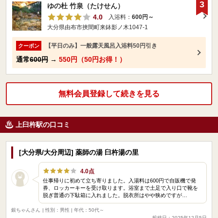
3
ゆの杜 竹泉（たけせん）
4.0
入浴料：
600円～
大分県由布市挾間町来鉢影ノ木1047-1
【平日のみ】一般露天風呂入浴料50円引き
クーポン
通常
600円
→
550円（50円お得！）
無料会員登録して続きを見る
上臼杵駅の口コミ
[大分県/大分周辺] 薬師の湯 臼杵湯の里
4.0点
仕事帰りに初めて立ち寄りました。入湯料は600円で自販機で発
券、ロッカーキーを受け取ります。浴室まで土足で入り口で靴を
脱ぎ普通の下駄箱に入れました。脱衣所はやや狭めですが…
銀ちゃんさん
| 性別：男性 | 年代：50代～
投稿日：2025年12月5日