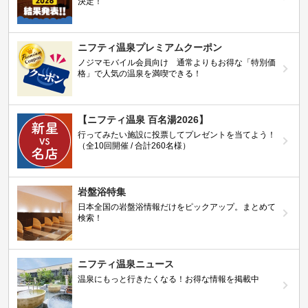
決定！
ニフティ温泉プレミアムクーポン
ノジマモバイル会員向け 通常よりもお得な「特別価
格」で人気の温泉を満喫できる！
【ニフティ温泉 百名湯2026】
行ってみたい施設に投票してプレゼントを当てよう！
（全10回開催 / 合計260名様）
岩盤浴特集
日本全国の岩盤浴情報だけをピックアップ。まとめて
検索！
ニフティ温泉ニュース
温泉にもっと行きたくなる！お得な情報を掲載中