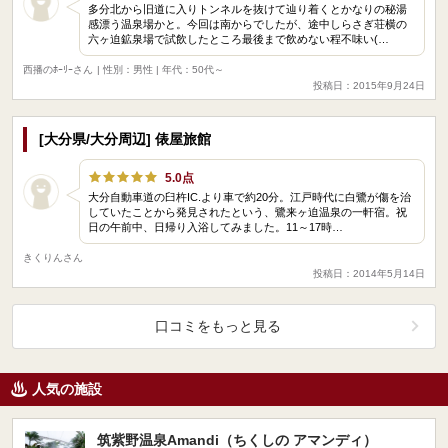
多分北から旧道に入りトンネルを抜けて辿り着くとかなりの秘湯
感漂う温泉場かと。今回は南からでしたが、途中しらさぎ荘横の
六ヶ迫鉱泉場で試飲したところ最後まで飲めない程不味い(…
西播のﾎｰﾘｰさん
| 性別：男性 | 年代：50代～
投稿日：2015年9月24日
[大分県/大分周辺] 俵屋旅館
5.0点
大分自動車道の臼杵IC.より車で約20分。江戸時代に白鷺が傷を治
していたことから発見されたという、鷺来ヶ迫温泉の一軒宿。祝
日の午前中、日帰り入浴してみました。11～17時…
きくりんさん
投稿日：2014年5月14日
口コミをもっと見る
人気の施設
筑紫野温泉Amandi（ちくしの アマンディ）