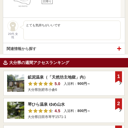
日帰り
とても気持ちがいいです
20代 女
性
関連情報から探す
大分県の週間アクセスランキング
1
鉱泥温泉（「天然坊主地獄」内）
5.0
入浴料：
900円～
大分県別府市小倉6
2
琴ひら温泉 ゆめ山水
4.5
入浴料：
800円～
大分県日田市琴平1571-1