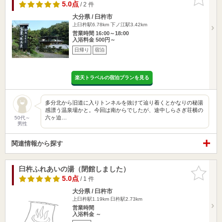
りに追加
5.0点
/ 2 件
大分県 / 臼杵市
上臼杵駅6.78km
下ノ江駅3.42km
営業時間 16:00～18:00
入浴料金 500円～
日帰り
宿泊
楽天トラベルの宿泊プランを見る
多分北から旧道に入りトンネルを抜けて辿り着くとかなりの秘湯
感漂う温泉場かと。今回は南からでしたが、途中しらさぎ荘横の
六ヶ迫…
50代～
男性
関連情報から探す
臼杵ふれあいの湯（閉館しました）
お気に入
りに追加
5.0点
/ 1 件
大分県 / 臼杵市
上臼杵駅1.19km
臼杵駅2.73km
営業時間
入浴料金 ～