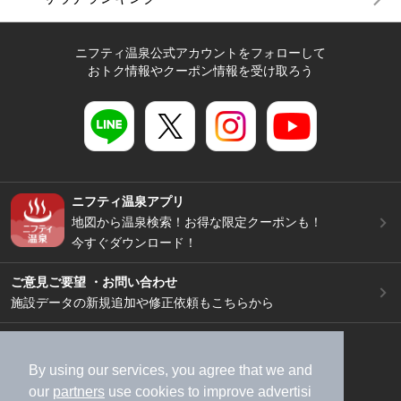
ニフティ温泉公式アカウントをフォローして
おトク情報やクーポン情報を受け取ろう
ニフティ温泉アプリ
地図から温泉検索！お得な限定クーポンも！
今すぐダウンロード！
ご意見ご要望 ・お問い合わせ
施設データの新規追加や修正依頼もこちらから
スマートフォン
/
PC
加盟店募集（資料請求）
広告出稿のご案内
By using our services, you agree that we and
our
partners
use cookies to improve advertisi
利用規約
ライフスタイルMEMBERS+規約