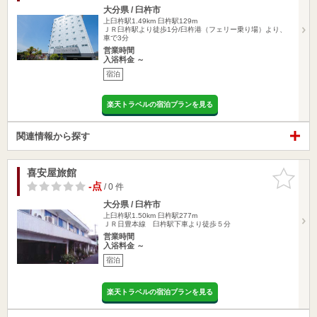
大分県 / 臼杵市
上臼杵駅1.49km
臼杵駅129m
ＪＲ臼杵駅より徒歩1分/臼杵港（フェリー乗り場）より、
車で3分
営業時間
入浴料金 ～
宿泊
楽天トラベルの宿泊プランを見る
関連情報から探す
喜安屋旅館
お気に入
りに追加
-点
/ 0 件
大分県 / 臼杵市
上臼杵駅1.50km
臼杵駅277m
ＪＲ日豊本線 臼杵駅下車より徒歩５分
営業時間
入浴料金 ～
宿泊
楽天トラベルの宿泊プランを見る