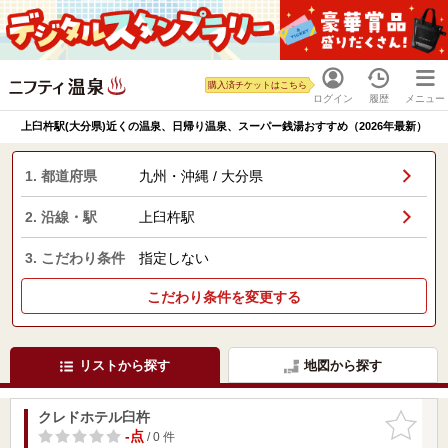
購入済チケットはこちら
ログイン
履歴
メニュー
上臼杵駅(大分県)近くの温泉、日帰り温泉、スーパー銭湯おすすめ（2026年最新）
1. 都道府県
九州・沖縄 / 大分県
2. 沿線・駅
上臼杵駅
3. こだわり条件
指定しない
こだわり条件を変更する
リストから探す
地図から探す
クレドホテル臼杵
お気に入
りに追加
-点
/ 0 件