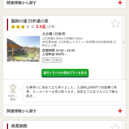
関連情報から探す
薬師の湯 臼杵湯の里
お気に入
りに追加
3.3点
/ 3 件
大分県 / 臼杵市
上臼杵駅2.80km
臼杵駅4.36km
JR日豊本線 上臼杵駅よりタクシー利用東九州自動車道 臼
杵ICより国…
営業時間 10:00～22:00
入浴料金 600円～
日帰り
宿泊
楽天トラベルの宿泊プランを見る
仕事帰りに初めて立ち寄りました。入湯料は600円で自販機で発
券、ロッカーキーを受け取ります。浴室まで土足で入り口で靴を
脱ぎ…
50代～
男性
関連情報から探す
俵屋旅館
お気に入