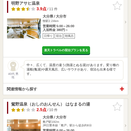
明野アサヒ温泉
お気に入
りに追加
3.9点
/ 11 件
大分県 / 大分市
牧駅2.24km
営業時間 5:00～26:00
入浴料金 380円～
日帰り
宿泊
朝風呂
楽天トラベルの宿泊プランを見る
中々、広くて、温度の違う(熱湯とぬる湯)があります。変り種の
湯船(亀湯)や露天風呂、広いサウナがあり、宿泊も出来る様で
す。
40代 男
性
関連情報から探す
鴛野温泉（おしのおんせん） はなまるの湯
お気に入
りに追加
2.5点
/ 10 件
大分県 / 大分市
敷戸駅192m
JR日豊本線「敷戸」駅から徒歩約6分
営業時間 6:00～26:00