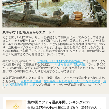
爽やかな1日は朝風呂からスタート！
何かと忙しい朝ですが、ちょっと早起きして朝風呂に入ってみることでさまざ
まなメリットが得られます。まず挙げられるのが、目覚めをスッキリさせる効
果。42℃程度の熱めのお湯に浸かることで自律神経が交感神経優位に切り替わ
り、活動モードのスイッチが入ります。また、血行と発汗が促されるので、む
くみの解消にも効果的。ついでに洗顔や寝癖なおしなどもでき、朝の時間を効
率よく利用できるのも見逃せないポイントです。
早朝5:00から営業している
「湘南RESORT SPA 竜泉寺の湯」
では、朝9:00まで
の入館者へ向けて朝風呂料金を設定。
「しまなみ温泉 喜助の湯」
でも、朝6:00
から10:00の間に入館する場合のサービスタイム料金が用意されており、比較的
空いている時間帯にゆったりと利用することができます。
大分周辺の朝風呂に入れる温泉、日帰り温泉、スーパー銭湯の中でも特に人気
があるのは、
明野アサヒ温泉
、
鴛野温泉（おしのおんせん） はなまるの湯
、
お
おいた温泉物語 三川の湯
などの施設です。ぜひ一度は足を運んでみてくださ
い。
第20回ニフティ温泉年間ランキング2025
全国約2.2万件の中から頂点に選ばれた、2025年の人