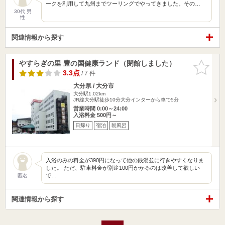
ークを利用して九州までツーリングでやってきました。その…
30代 男
性
関連情報から探す
やすらぎの里 豊の国健康ランド（閉館しました）
お気に入
りに追加
3.3点
/ 7 件
大分県 / 大分市
大分駅1.02km
JR線大分駅徒歩10分大分インターから車で5分
営業時間 0:00～24:00
入浴料金 500円～
日帰り
宿泊
朝風呂
入浴のみの料金が390円になって他の銭湯並に行きやすくなりま
した。 ただ、駐車料金が別途100円かかるのは改善して欲しい
で…
匿名
関連情報から探す