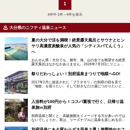
1
4
件中 1件～4件を表示
大分県のニフティ温泉ニュース
夏の大分で涼を満喫！絶景露天風呂とサウナとヒン
ヤリ高濃度炭酸泉が人気の「シティスパてんくう」
へ
おんせん県・大分でも、都市、海、山の全てを眺望する絶景
露天風呂はなかなかありません。2026年7月3日にリニュー
アルして、うみサウナ、やまサウナを新設した「シティスパ
てんくう(CITY SPA てんくう)」は、なんとJR大分駅直結と
祭りだわっしょい！別府温泉まつりで地獄へGO!
いう利便性の高さ！
2017年2月に放送された「ブラタモリ」の別府の回を見て
地上80mという圧倒的な開放感が魅力。温泉、ロウリュサウ
「地獄」を巡りたい、そして好きなだけ湯につかりたいと切
ナ、そしてひんやりとした約27度の高濃度炭酸泉で交互浴
実に思った私に朗報。
してととのえば、まさに気分は天空の極楽、ここはこの夏ぜ
ひとも訪れたい都市の避暑地です！
2017年3月31日～4月3日、大分県別府市で「別府八湯温泉
入浴料が100円から！コスパ重視で行く、日帰り温
まつり」が開催されます。その期間は嬉しいことに100以上
併設の「JR九州ホテル ブラッサム大分」に泊まって、この
の共同浴場がなんと無料開放されるんです！普段から入浴料
泉旅in別府
「シティスパてんくう」をたっぷり満喫してきたのでレポー
が100円と安いのに、いいんですかタダにしちゃって!?
トします。夏向けの大分駅徒歩圏の周辺観光スポットやクー
しかも4/2には「東京ディズニーリゾートスペシャルパレー
別府温泉と聞くと、高級旅館をイメージする方が多いのでは
ルダウンできるスイーツ情報と併せてお楽しみください！
ド」も行われます。つまり別府に行けば「地獄」も「ミッキ
ないでしょうか。実は、リーズナブルに温泉を楽しめる日帰
ーマウス」も拝める稀有なイベントですよ、これは行くしか
り温泉施設も充実しているエリアなんです。今回は、日帰り
───
ない！
で楽しめる「大分県の別府温泉」に注目してみました。
提供元：大分県【PR】
別府温泉にある変わりダネ温泉３選！遊園地やカフ