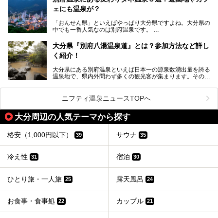
ニフティ温泉がオススメする温泉施設を紹介しちゃいます！
この記事は大分県のPR記事です。
源泉数、湧出量ともに日本一の温泉県とも言われる大分県。
ェにも温泉が？
今回は、大分県別府市に行くなら絶対行きたい情緒たっぷり
な市営温泉をまとめました。
「おんせん県」といえばやっぱり大分県ですよね。大分県の
中でも一番人気なのは別府温泉です。
Let’s go to Hell !
別府八湯という名前の通り、さまざまな泉質を楽しめ、一日
中いても飽きません。
大分県『別府八湯温泉道』とは？参加方法など詳し
普通に温泉に浸かる以外にも、別府地獄巡りや砂湯などは有
く紹介！
名ですよね。
大分県にある別府温泉といえば日本一の源泉数湧出量を誇る
別府温泉は共同湯も多く、家庭やマンションにも温泉を引い
温泉地で、県内外問わず多くの観光客が集まります。その別
ている所もあります。
府温泉では「別府八湯温泉道」を実施しています。この別府
自宅にいながら温泉に入れるのは羨ましいですが、その中で
八湯温泉道とは別府八湯を巡る体験型イベントで、施設を回
も「こんな場所にも温泉が！？」というスポットがいくつか
って88ヶ所のスタンプを集めて温泉名人の認定を目指すと
あるんです。
ニフティ温泉ニュースTOPへ
いうものです。
他の温泉地では考えられないまさに温泉地ならではです。
これを読んで別府温泉巡りの参考になればと思います。
大分周辺の人気テーマから探す
別府には朝早くから夜遅くまでやっている地元に根付いた銭
湯や、日帰りのみの大きな施設など様々な形態の温泉があり
ます。泉質も数多くなるので、好きな温泉から巡って温泉名
格安（1,000円以下）
サウナ
39
35
人を目指してみてはいかがでしょうか？
冷え性
宿泊
31
30
ひとり旅・一人旅
露天風呂
25
24
お食事・食事処
カップル
22
21