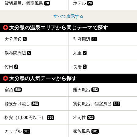
貸切風呂、個室風呂
ホテル
20
20
すべて表示する
大分県の温泉エリアから同じテーマで探す
大分周辺
別府周辺
4
21
湯布院周辺
九重
5
2
竹田
長湯
2
2
大分県の人気テーマから探す
宿泊
露天風呂
580
452
源泉かけ流し
貸切風呂、個室風呂
368
344
格安（1,000円以下）
冷え性
335
323
カップル
家族風呂
313
281