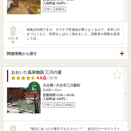
入浴料金 550円～
日帰り
朝風呂
朝風呂利用ですが、サウナで常連組が喋りまくるので、非常に行
きづらくなり、利用をしばらく諦めました。回数券の期限を延長
してほ…
40代 男
性
関連情報から探す
おおいた温泉物語 三川の湯
お気に入
りに追加
4.6点
/ 10 件
大分県 / 大分市三川新町
高城駅1.40km
営業時間 0:00～24:00
入浴料金 430円～
日帰り
宿泊
朝風呂
”地元にあったら毎日でも入りたい！” 改元のゴールデンウィ