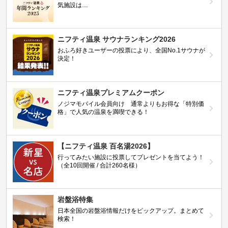
気施設は…
ニフティ温泉 サウナランキング2026
おふろ好きユーザーの投票により、全国No.1サウナが
決定！
ニフティ温泉プレミアムクーポン
ノジマモバイル会員向け 通常よりもお得な「特別価
格」で人気の温泉を満喫できる！
【ニフティ温泉 百名湯2026】
行ってみたい施設に投票してプレゼントを当てよう！
（全10回開催 / 合計260名様）
岩盤浴特集
日本全国の岩盤浴情報だけをピックアップ。まとめて
検索！