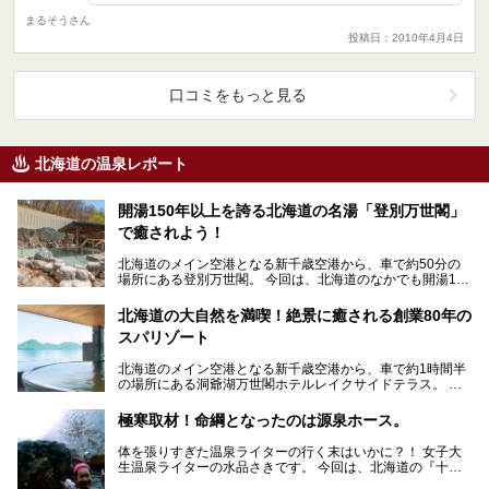
まるそうさん
投稿日：2010年4月4日
口コミをもっと見る
北海道の温泉レポート
開湯150年以上を誇る北海道の名湯「登別万世閣」
で癒されよう！
北海道のメイン空港となる新千歳空港から、車で約50分の
場所にある登別万世閣。 今回は、北海道のなかでも開湯150
年以上を誇る名湯「登別温泉」に癒され、美味…
北海道の大自然を満喫！絶景に癒される創業80年の
スパリゾート
北海道のメイン空港となる新千歳空港から、車で約1時間半
の場所にある洞爺湖万世閣ホテルレイクサイドテラス。 今
回は、北海道の大自然「洞爺湖」を目の前にしたこ…
極寒取材！命綱となったのは源泉ホース。
体を張りすぎた温泉ライターの行く末はいかに？！ 女子大
生温泉ライターの水品さきです。 今回は、北海道の『十勝
岳温泉 凌雲閣』さんで雪降る中、なんと泉温3…