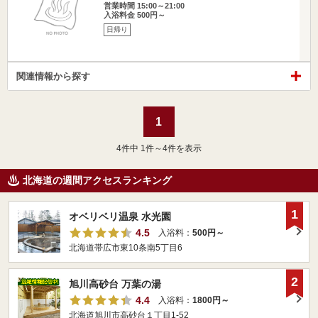
営業時間 15:00～21:00
入浴料金 500円～
日帰り
関連情報から探す
1
4
件中 1件～4件を表示
北海道の週間アクセスランキング
1
オベリベリ温泉 水光園
4.5
入浴料：
500円～
北海道帯広市東10条南5丁目6
2
旭川高砂台 万葉の湯
4.4
入浴料：
1800円～
北海道旭川市高砂台１丁目1-52