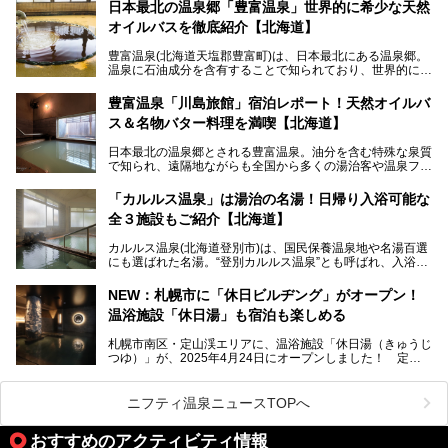
動拠点である北海道の銭湯「湯屋・サーモン」にて、メンズ
日本最北の温泉郷「豊富温泉」世界的に希少な天然
スキンケアブランド バルクオムの「ONE DAY KIT」を数量
オイルバスを徹底紹介【北海道】
限定でプレゼントいたします。
老若男女問わず、多くの方にご体験いただける製品ですの
豊富温泉(北海道天塩郡豊富町)は、日本最北にある温泉郷。
で、ぜひお試しください。※6月13日配布開始、なくなり次
温泉に石油成分を含有することで知られており、世界的にも
第終了
大変希少な泉質です。また、油分が乾癬やアトピー性皮膚炎
に特効があると言われ、遠隔地ながらも全国から湯治・療養
───
豊富温泉「川島旅館」宿泊レポート！天然オイルバ
目的で多くの人々が訪れます。
提供元：株式会社バルクオム【PR】
ス＆名物バター料理を満喫【北海道】
この記事は株式会社バルクオム商品のPR記事です。
今回、四半世紀以上に渡り全国の温泉を巡り続ける筆者が現
日本最北の温泉郷とされる豊富温泉。油分を含む特殊な泉質
地体験し、独自の視点で豊富温泉の“天然オイルバス”をレポ
で知られ、遠隔地ながらも全国から多くの湯治客や温泉ファ
ート。温泉地概要や日帰り入浴施設をはじめ、宿泊施設・ア
ンが訪れる地です。
クセスまで徹底紹介します！
「カルルス温泉」は湯治の名湯！日帰り入浴可能な
「川島旅館」は、豊富温泉の開湯当初から営業する老舗旅
全３施設もご紹介【北海道】
館。とりわけ温泉の良さと名物のバター料理に定評があり、
口コミの評判も非常に高い宿。今回は筆者自ら宿泊し、自慢
カルルス温泉(北海道登別市)は、国民保養温泉地や名湯百選
の温泉や料理をはじめ、パブリックスペース・客室など宿の
にも選ばれた名湯。“登別カルルス温泉”とも呼ばれ、入浴剤
全貌を徹底的にご紹介します！
としてその名を聞いたことがある方も多いでしょう。観光色
豊かな登別温泉とは対照的な存在で、今も湯治場的な要素が
NEW：札幌市に「休日ビルヂング」がオープン！
残る閑静な温泉地です。
温浴施設「休日湯」も宿泊も楽しめる
今回、四半世紀以上に渡り全国の温泉を巡り続ける筆者が現
札幌市南区・定山渓エリアに、温浴施設「休日湯（きゅうじ
地体験し、カルルス温泉をご紹介。温泉地の概要や泉質解説
つゆ）」が、2025年4月24日にオープンしました！ 定山
をはじめ、日帰り入浴可能な全３施設の紹介・周辺観光・ア
渓の新たなランドマーク「休日ビルヂング」として誕生した
クセスまで徹底紹介します！
この施設は、温泉・サウナの「休日湯」・ラウンジの「THE
LOUNGE DAYOF」・グルメ「休日洋麺店」・ホテル「エク
ニフティ温泉ニュースTOPへ
スクラメーションホテル」で構成された、まさに大人の癒し
空間。
おすすめのアクティビティ情報