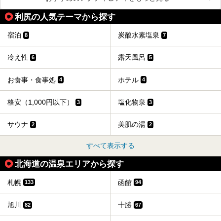
利尻の人気テーマから探す
宿泊
炭酸水素塩泉
8
7
冷え性
露天風呂
6
5
お食事・食事処
ホテル
4
4
格安（1,000円以下）
塩化物泉
3
3
サウナ
美肌の湯
2
2
すべて表示する
北海道の温泉エリアから探す
札幌
函館
133
94
旭川
十勝
82
67