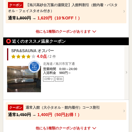
【旭川高砂台万葉の湯限定】入館料割引（館内着・バスタ
クーポン
オル・フェイスタオル付き）
通常
1,800円
→
1,620円（10％OFF！）
他にも1種類のクーポンがあります
近くのオススメ温泉クーポン
SPA&SAUNA オスパー
4.0点
/ 2 件
北海道 / 旭川市宮下通
営業時間 0:00～24:00
入浴料金 980円～
日帰り
宿泊
通常入館（大小タオル・館内着付）コース割引
クーポン
通常
1,450円
→
1,400円（50円お得！）
他にも1種類のクーポンがあります