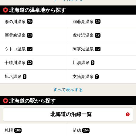
北海道の温泉地から探す
湯の川温泉
洞爺湖温泉
35
16
層雲峡温泉
虎杖浜温泉
13
12
ウトロ温泉
阿寒湖温泉
12
12
十勝川温泉
川湯温泉
10
9
旭岳温泉
支笏湖温泉
8
7
すべて表示する
北海道の駅から探す
北海道の沿線一覧
札幌
苗穂
166
154