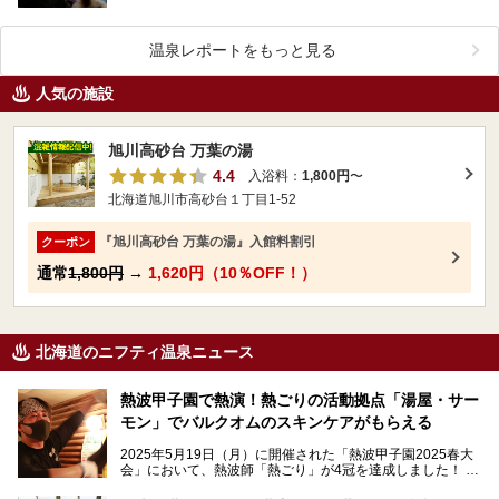
温泉レポートをもっと見る
人気の施設
旭川高砂台 万葉の湯
4.4
入浴料：
1,800円
〜
北海道旭川市高砂台１丁目1-52
『旭川高砂台 万葉の湯』入館料割引
クーポン
通常
1,800円
→
1,620円（10％OFF！）
北海道のニフティ温泉ニュース
熱波甲子園で熱演！熱ごりの活動拠点「湯屋・サー
モン」でバルクオムのスキンケアがもらえる
2025年5月19日（月）に開催された「熱波甲子園2025春大
会」において、熱波師「熱ごり」が4冠を達成しました！
このたび、バルクオム賞の受賞を記念して、熱ごりさんの活