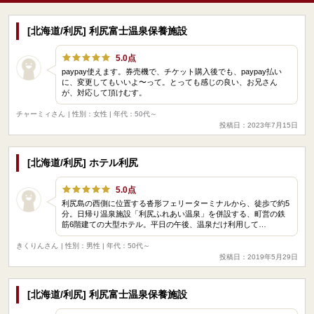
[北海道/利尻] 利尻富士温泉保養施設
5.0点
paypay使えます。券売機で、チケット購入後でも、paypay払い
に、変更してもいいよ〜って。とっても感じの良い、お兄さん
が、対応して頂けむす。
チャーミィさん
| 性別：女性 | 年代：50代～
投稿日：2023年7月15日
[北海道/利尻] ホテル利尻
5.0点
利尻島の西側に位置する沓形フェリーターミナルから、徒歩で約5
分。日帰り温泉施設「利尻ふれあい温泉」を併設する、町営の鉄
筋6階建ての大型ホテル。平日の午後、温泉だけ利用して…
きくりんさん
| 性別：男性 | 年代：50代～
投稿日：2019年5月29日
[北海道/利尻] 利尻富士温泉保養施設