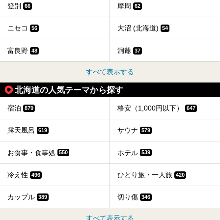
登別
摩周
66
62
ニセコ
大沼 (北海道)
56
54
富良野
洞爺
48
37
すべて表示する
北海道の人気テーマから探す
宿泊
格安（1,000円以下）
879
647
露天風呂
サウナ
619
579
お食事・食事処
ホテル
550
539
冷え性
ひとり旅・一人旅
496
420
カップル
切り傷
389
346
すべて表示する