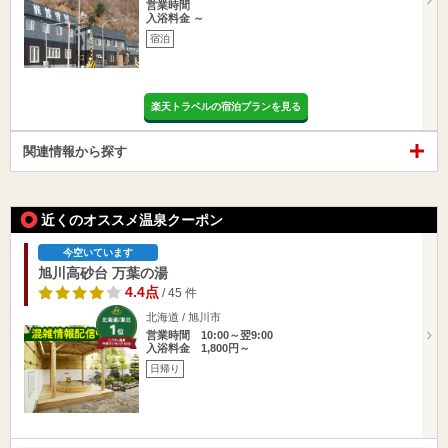
営業時間
入浴料金 ～
宿泊
楽天トラベルの宿泊プランを見る
関連情報から探す
近くのオススメ温泉クーポン
今空いています
旭川高砂台 万葉の湯
4.4点
/ 45 件
北海道 / 旭川市
営業時間 10:00～翌9:00
入浴料金 1,800円～
日帰り