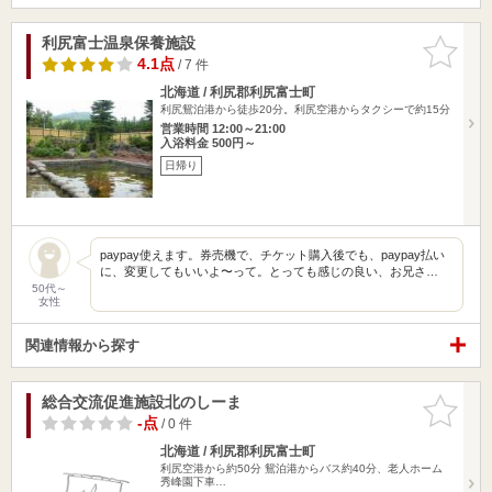
利尻富士温泉保養施設
お気に入
りに追加
4.1点
/ 7 件
北海道 / 利尻郡利尻富士町
利尻鴛泊港から徒歩20分。利尻空港からタクシーで約15分
営業時間 12:00～21:00
入浴料金 500円～
日帰り
paypay使えます。券売機で、チケット購入後でも、paypay払い
に、変更してもいいよ〜って。とっても感じの良い、お兄さ…
50代～
女性
関連情報から探す
総合交流促進施設北のしーま
お気に入
りに追加
-点
/ 0 件
北海道 / 利尻郡利尻富士町
利尻空港から約50分 鴛泊港からバス約40分、老人ホーム
秀峰園下車…