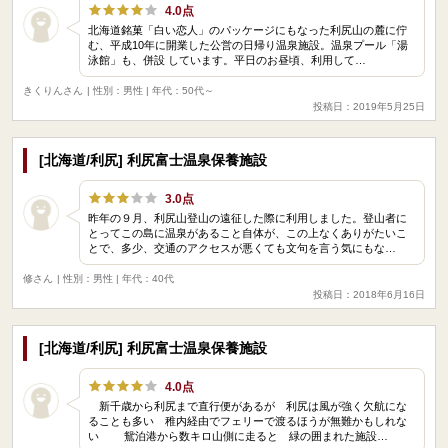
4.0点
北海道銘菓「白い恋人」のパッケージにもなった利尻山の麓に佇
む、平成10年に開業した公営の日帰り温泉施設。温泉プール「湯
泳館」も、併設 しています。平日のお昼頃、利用して…
きくりんさん
| 性別：男性 | 年代：50代～
投稿日：2019年5月25日
[北海道/利尻] 利尻富士温泉保養施設
3.0点
昨年の９月、利尻山登山の遠征した際に利用しました。登山者に
とってこの島に温泉があること自体が、この上なくありがたいこ
とで、多少、交通のアクセスが悪くても文句を言う気にもな…
修さん
| 性別：男性 | 年代：40代
投稿日：2018年6月16日
[北海道/利尻] 利尻富士温泉保養施設
4.0点
新千歳から利尻まで直行便があるが 利尻は風が強く欠航にな
ることも多い 稚内経由でフェリーで渡るほうが無難かもしれな
い 鴛泊港から数キロ山側に走ると 緑の囲まれた施設…