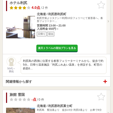
ホテル利尻
お気に入
りに追加
4.0点
/ 2 件
北海道 / 利尻郡利尻町
利尻空港よりタクシー利用10分フェリーにて沓形港へ。沓
形フェリーター…
営業時間 13:00～21:00
入浴料金 650円～
日帰り
宿泊
楽天トラベルの宿泊プランを見る
利尻島の西側に位置する沓形フェリーターミナルから、徒歩で約
5分。日帰り温泉施設「利尻ふれあい温泉」を併設する、町営の
鉄筋6…
50代～
男性
関連情報から探す
旅館 雪国
お気に入
りに追加
-点
/ 0 件
北海道 / 利尻郡利尻富士町
利尻島 鴛泊港より 徒歩15分 利尻0港より お車で8分