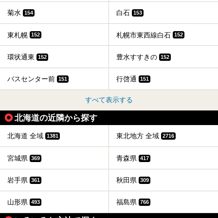
菊水
白石
154
153
東札幌
札幌市東西線白石
152
152
環状通東
豊水すすきの
152
152
バスセンター前
行啓通
151
151
すべて表示する
北海道の近隣から探す
北海道 全域
東北地方 全域
1381
2716
宮城県
青森県
369
417
岩手県
秋田県
361
309
山形県
福島県
493
766