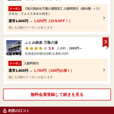
【旭川高砂台万葉の湯限定】入館料割引（館内着・バス
クーポン
タオル・フェイスタオル付き）
通常
1,800円
→
1,620円（10％OFF！）
他にも1個のクーポンがあります。
3
ふとみ銘泉 万葉の湯
3.9
入浴料：
1800円～
北海道石狩郡当別町太美町1695
入館料割引
クーポン
通常
1,800円
→
1,700円（100円お得！）
他にも2個のクーポンがあります。
無料会員登録して続きを見る
利尻の口コミ