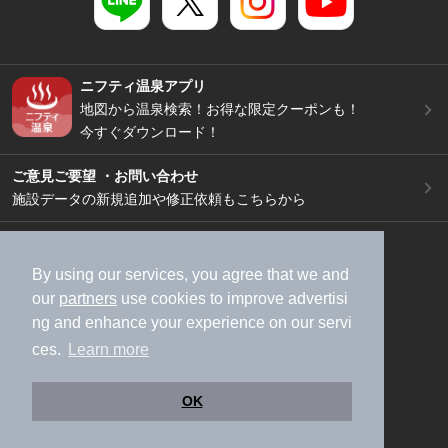
ニフティ温泉アプリ
地図から温泉検索！お得な限定クーポンも！
今すぐダウンロード！
ご意見ご要望 ・お問い合わせ
施設データの新規追加や修正依頼もこちらから
スマートフォン
/
PC
加盟店募集（資料請求）
広告出稿のご案内
By using our services, you agree that we and
our
partners
use cookies to improve advertisi
利用規約
ライフスタイルMEMBERS+規約
ng and enhance your experience on our servi
特定商取引法に基づく表記
ヘルプ
採用情報
ces.
Learn more
運営会社
個人情報保護ポリシー
©NIFTY Lifestyle Co., Ltd.
OK