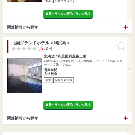
宿泊
炭酸水素塩泉
楽天トラベルの宿泊プランを見る
関連情報から探す
北国グランドホテル＜利尻島＞
お気に入
りに追加
-点
/ 0 件
北海道 / 利尻郡利尻富士町
利尻空港からお車で約５分／稚内港～フェリー１時間４０
分／礼文港～フェ…
営業時間
入浴料金 ～
宿泊
炭酸水素塩泉
楽天トラベルの宿泊プランを見る
関連情報から探す