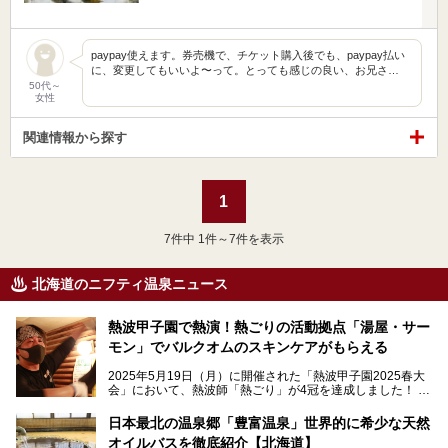
paypay使えます。券売機で、チケット購入後でも、paypay払い
に、変更してもいいよ〜って。とっても感じの良い、お兄さ…
50代～
女性
関連情報から探す
1
7
件中 1件～7件を表示
北海道のニフティ温泉ニュース
熱波甲子園で熱演！熱ごりの活動拠点「湯屋・サー
モン」でバルクオムのスキンケアがもらえる
2025年5月19日（月）に開催された「熱波甲子園2025春大
会」において、熱波師「熱ごり」が4冠を達成しました！
このたび、バルクオム賞の受賞を記念して、熱ごりさんの活
動拠点である北海道の銭湯「湯屋・サーモン」にて、メンズ
日本最北の温泉郷「豊富温泉」世界的に希少な天然
スキンケアブランド バルクオムの「ONE DAY KIT」を数量
オイルバスを徹底紹介【北海道】
限定でプレゼントいたします。