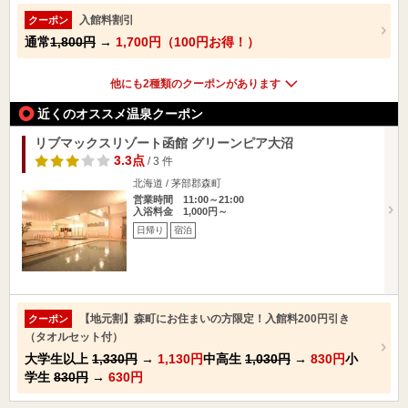
入館料割引
クーポン
通常
1,800円
→
1,700円（100円お得！）
他にも2種類のクーポンがあります
近くのオススメ温泉クーポン
リブマックスリゾート函館 グリーンピア大沼
3.3点
/ 3 件
北海道 / 茅部郡森町
営業時間 11:00～21:00
入浴料金 1,000円～
日帰り
宿泊
【地元割】森町にお住まいの方限定！入館料200円引き
クーポン
（タオルセット付）
大学生以上
1,330円
→
1,130円
中高生
1,030円
→
830円
小
学生
830円
→
630円