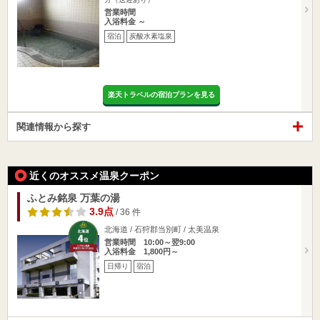
営業時間
入浴料金 ～
宿泊
炭酸水素塩泉
楽天トラベルの宿泊プランを見る
関連情報から探す
近くのオススメ温泉クーポン
ふとみ銘泉 万葉の湯
3.9点
/ 36 件
北海道 / 石狩郡当別町 / 太美温泉
営業時間 10:00～翌9:00
入浴料金 1,800円～
日帰り
宿泊