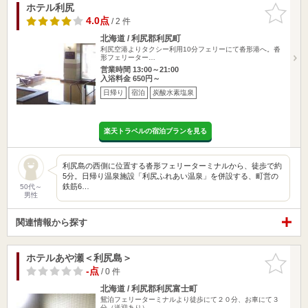
ホテル利尻
お気に入
りに追加
4.0点
/ 2 件
北海道 / 利尻郡利尻町
利尻空港よりタクシー利用10分フェリーにて沓形港へ。沓
形フェリーター…
営業時間 13:00～21:00
入浴料金 650円～
日帰り
宿泊
炭酸水素塩泉
楽天トラベルの宿泊プランを見る
利尻島の西側に位置する沓形フェリーターミナルから、徒歩で約
5分。日帰り温泉施設「利尻ふれあい温泉」を併設する、町営の
鉄筋6…
50代～
男性
関連情報から探す
ホテルあや瀬＜利尻島＞
お気に入
りに追加
-点
/ 0 件
北海道 / 利尻郡利尻富士町
鴛泊フェリーターミナルより徒歩にて２０分、お車にて３
分（送迎あり）