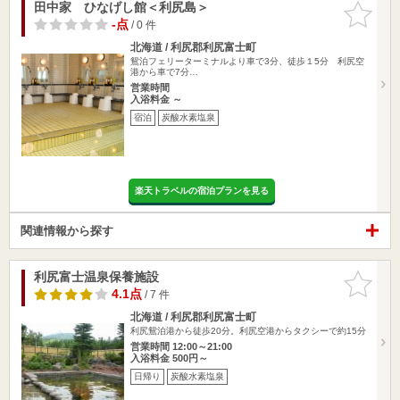
田中家 ひなげし館＜利尻島＞
お気に入
りに追加
-点
/ 0 件
北海道 / 利尻郡利尻富士町
鴛泊フェリーターミナルより車で3分、徒歩１5分 利尻空
港から車で7分…
営業時間
入浴料金 ～
宿泊
炭酸水素塩泉
楽天トラベルの宿泊プランを見る
関連情報から探す
利尻富士温泉保養施設
お気に入
りに追加
4.1点
/ 7 件
北海道 / 利尻郡利尻富士町
利尻鴛泊港から徒歩20分。利尻空港からタクシーで約15分
営業時間 12:00～21:00
入浴料金 500円～
日帰り
炭酸水素塩泉