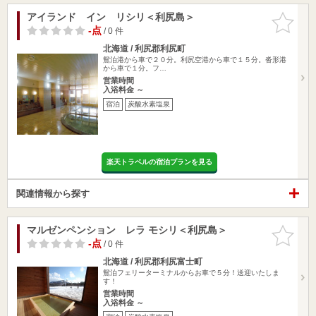
アイランド イン リシリ＜利尻島＞
お気に入
りに追加
-点
/ 0 件
北海道 / 利尻郡利尻町
鴛泊港から車で２０分。利尻空港から車で１５分。沓形港
から車で１分。フ…
営業時間
入浴料金 ～
宿泊
炭酸水素塩泉
楽天トラベルの宿泊プランを見る
関連情報から探す
マルゼンペンション レラ モシリ＜利尻島＞
お気に入
りに追加
-点
/ 0 件
北海道 / 利尻郡利尻富士町
鴛泊フェリーターミナルからお車で５分！送迎いたしま
す！
営業時間
入浴料金 ～