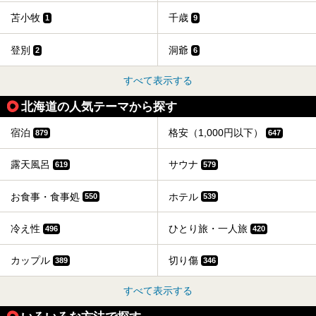
苫小牧
千歳
1
9
登別
洞爺
2
6
すべて表示する
北海道の人気テーマから探す
宿泊
格安（1,000円以下）
879
647
露天風呂
サウナ
619
579
お食事・食事処
ホテル
550
539
冷え性
ひとり旅・一人旅
496
420
カップル
切り傷
389
346
すべて表示する