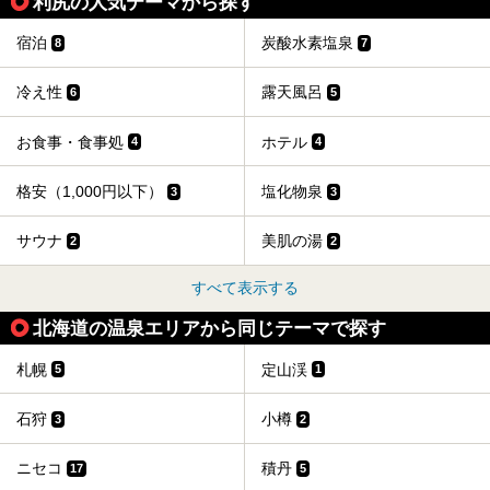
利尻の人気テーマから探す
宿泊
炭酸水素塩泉
8
7
冷え性
露天風呂
6
5
お食事・食事処
ホテル
4
4
格安（1,000円以下）
塩化物泉
3
3
サウナ
美肌の湯
2
2
すべて表示する
北海道の温泉エリアから同じテーマで探す
札幌
定山渓
5
1
石狩
小樽
3
2
ニセコ
積丹
17
5