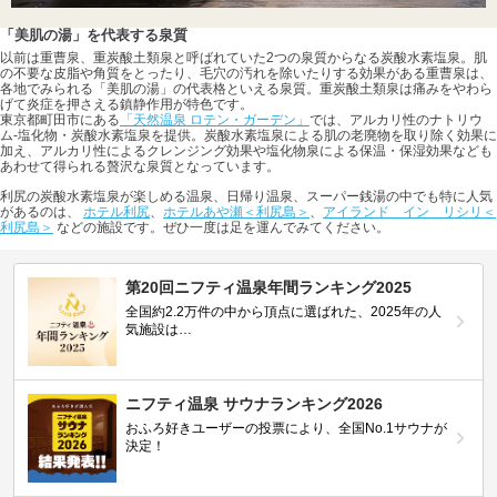
「美肌の湯」を代表する泉質
以前は重曹泉、重炭酸土類泉と呼ばれていた2つの泉質からなる炭酸水素塩泉。肌
の不要な皮脂や角質をとったり、毛穴の汚れを除いたりする効果がある重曹泉は、
各地でみられる「美肌の湯」の代表格といえる泉質。重炭酸土類泉は痛みをやわら
げて炎症を押さえる鎮静作用が特色です。
東京都町田市にある
「天然温泉 ロテン・ガーデン」
では、アルカリ性のナトリウ
ム-塩化物・炭酸水素塩泉を提供。炭酸水素塩泉による肌の老廃物を取り除く効果に
加え、アルカリ性によるクレンジング効果や塩化物泉による保温・保湿効果なども
あわせて得られる贅沢な泉質となっています。
利尻の炭酸水素塩泉が楽しめる温泉、日帰り温泉、スーパー銭湯の中でも特に人気
があるのは、
ホテル利尻
、
ホテルあや瀬＜利尻島＞
、
アイランド イン リシリ＜
利尻島＞
などの施設です。ぜひ一度は足を運んでみてください。
第20回ニフティ温泉年間ランキング2025
全国約2.2万件の中から頂点に選ばれた、2025年の人
気施設は…
ニフティ温泉 サウナランキング2026
おふろ好きユーザーの投票により、全国No.1サウナが
決定！