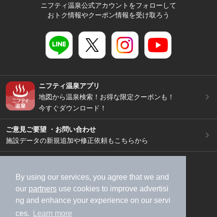
ニフティ温泉公式アカウントをフォローして
おトク情報やクーポン情報を受け取ろう
ニフティ温泉アプリ
地図から温泉検索！お得な限定クーポンも！
今すぐダウンロード！
ご意見ご要望 ・お問い合わせ
施設データの新規追加や修正依頼もこちらから
スマートフォン
/
PC
加盟店募集（資料請求）
広告出稿のご案内
By using our services, you agree that we and
our
partners
use cookies to improve advertisi
利用規約
ライフスタイルMEMBERS+規約
ng and enhance your experience on our servi
特定商取引法に基づく表記
ヘルプ
採用情報
ces.
Learn more
運営会社
個人情報保護ポリシー