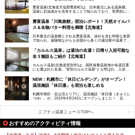
老若男女問わず、多くの方にご体験いただける製品ですの
豊富温泉(北海道天塩郡豊富町)は、日本最北にある温泉郷。
で、ぜひお試しください。※6月13日配布開始、なくなり次
温泉に石油成分を含有することで知られており、世界的にも
第終了
大変希少な泉質です。また、油分が乾癬やアトピー性皮膚炎
に特効があると言われ、遠隔地ながらも全国から湯治・療養
───
豊富温泉「川島旅館」宿泊レポート！天然オイルバ
目的で多くの人々が訪れます。
提供元：株式会社バルクオム【PR】
ス＆名物バター料理を満喫【北海道】
この記事は株式会社バルクオム商品のPR記事です。
今回、四半世紀以上に渡り全国の温泉を巡り続ける筆者が現
日本最北の温泉郷とされる豊富温泉。油分を含む特殊な泉質
地体験し、独自の視点で豊富温泉の“天然オイルバス”をレポ
で知られ、遠隔地ながらも全国から多くの湯治客や温泉ファ
ート。温泉地概要や日帰り入浴施設をはじめ、宿泊施設・ア
ンが訪れる地です。
クセスまで徹底紹介します！
「カルルス温泉」は湯治の名湯！日帰り入浴可能な
「川島旅館」は、豊富温泉の開湯当初から営業する老舗旅
全３施設もご紹介【北海道】
館。とりわけ温泉の良さと名物のバター料理に定評があり、
口コミの評判も非常に高い宿。今回は筆者自ら宿泊し、自慢
カルルス温泉(北海道登別市)は、国民保養温泉地や名湯百選
の温泉や料理をはじめ、パブリックスペース・客室など宿の
にも選ばれた名湯。“登別カルルス温泉”とも呼ばれ、入浴剤
全貌を徹底的にご紹介します！
としてその名を聞いたことがある方も多いでしょう。観光色
豊かな登別温泉とは対照的な存在で、今も湯治場的な要素が
NEW：札幌市に「休日ビルヂング」がオープン！
残る閑静な温泉地です。
温浴施設「休日湯」も宿泊も楽しめる
今回、四半世紀以上に渡り全国の温泉を巡り続ける筆者が現
札幌市南区・定山渓エリアに、温浴施設「休日湯（きゅうじ
地体験し、カルルス温泉をご紹介。温泉地の概要や泉質解説
つゆ）」が、2025年4月24日にオープンしました！ 定山
をはじめ、日帰り入浴可能な全３施設の紹介・周辺観光・ア
渓の新たなランドマーク「休日ビルヂング」として誕生した
クセスまで徹底紹介します！
この施設は、温泉・サウナの「休日湯」・ラウンジの「THE
LOUNGE DAYOF」・グルメ「休日洋麺店」・ホテル「エク
ニフティ温泉ニュースTOPへ
スクラメーションホテル」で構成された、まさに大人の癒し
空間。
おすすめのアクティビティ情報
今回は、そんな「休日ビルヂング」の魅力を5つのポイント
からご紹介します。
【北海道・礼文】26年6～8月開催！地元はなガイドと巡る礼文