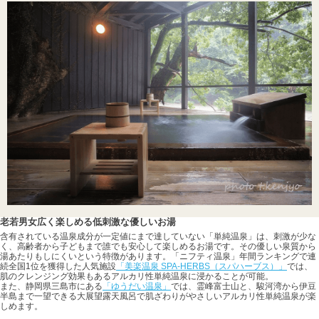
老若男女広く楽しめる低刺激な優しいお湯
含有されている温泉成分が一定値にまで達していない「単純温泉」は、刺激が少な
く、高齢者から子どもまで誰でも安心して楽しめるお湯です。その優しい泉質から
湯あたりもしにくいという特徴があります。「ニフティ温泉」年間ランキングで連
続全国1位を獲得した人気施設
「美楽温泉 SPA-HERBS（スパハーブス）」
では、
肌のクレンジング効果もあるアルカリ性単純温泉に浸かることが可能。
また、静岡県三島市にある
「ゆうだい温泉」
では、霊峰富士山と、駿河湾から伊豆
半島まで一望できる大展望露天風呂で肌ざわりがやさしいアルカリ性単純温泉が楽
しめます。