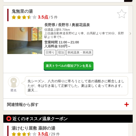
鬼無里の湯
お気に入
りに追加
3.5点
/ 5 件
長野県 / 長野市 / 奥裾花温泉
信濃森上駅6.70km
上信越自動車道長野ICより車、白馬駅より車で30分、長野
駅より車で5…
営業時間 11:00～21:00
入浴料金 510円～
日帰り
宿泊
単純温泉・単純泉
楽天トラベルの宿泊プランを見る
先シーズン、八方の帰りに寄ろうとして道の過酷さに断念しまし
たが、冬は引き返して正解でした。夏は楽しく走って来れます。
露天…
匿名
関連情報から探す
近くのオススメ温泉クーポン
湯けむり屋敷 薬師の湯
3.5点
/ 29 件