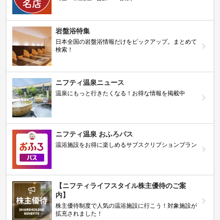
岩盤浴特集
日本全国の岩盤浴情報だけをピックアップ。まとめて
検索！
ニフティ温泉ニュース
温泉にもっと行きたくなる！お得な情報を掲載中
ニフティ温泉 おふろパス
温浴施設をお得に楽しめるサブスクリプションプラン
【ニフティライフスタイル株主優待のご案
内】
株主優待制度で人気の温浴施設に行こう！対象施設が
拡充されました！