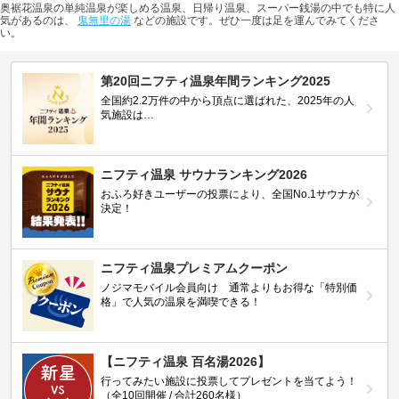
奥裾花温泉の単純温泉が楽しめる温泉、日帰り温泉、スーパー銭湯の中でも特に人
気があるのは、
鬼無里の湯
などの施設です。ぜひ一度は足を運んでみてくださ
い。
第20回ニフティ温泉年間ランキング2025
全国約2.2万件の中から頂点に選ばれた、2025年の人
気施設は…
ニフティ温泉 サウナランキング2026
おふろ好きユーザーの投票により、全国No.1サウナが
決定！
ニフティ温泉プレミアムクーポン
ノジマモバイル会員向け 通常よりもお得な「特別価
格」で人気の温泉を満喫できる！
【ニフティ温泉 百名湯2026】
行ってみたい施設に投票してプレゼントを当てよう！
（全10回開催 / 合計260名様）