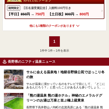
【百名湯受賞記念】入館料100円引き
期間限定
【平日】
850円
→
750円
【土日祝】
900円
→
800円
他にも1種類のクーポンがあります
1
1
件中 1件～1件を表示
長野県のニフティ温泉ニュース
サルに会える温泉地！地獄谷野猿公苑でほっこり冬
の旅
サルが温泉に浸かっているのをテレビで目にして、「どこに
あるんだろう？」と思ったことがある人も多いでしょう。
この微笑ましい光景は、長野県にある「地獄谷野猿公苑」で
「熊の湯温泉 熊の湯ホテル」神秘のエメラルドグ
見られるもので、野生のサルが雪景色の中で温泉に浸かる姿
リーンのお湯は万座と並ぶ極上硫黄泉
を間近で観察できます。
長野県下高井郡山ノ内町の志賀高原にある「熊の湯温泉 熊
本記事では、地獄谷野猿公苑の魅力や見どころ、サルと温泉