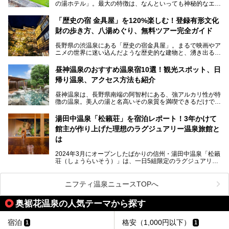
の湯ホテル」。最大の特徴は、なんといっても神秘的なエメ
との関係性、地獄谷周辺の観光スポットについて紹介しま
ラルドグリーンのお湯。この美しいお湯に魅了され、何度も
す。サルを観察した後にほっこりと浸かれる温泉も紹介する
リピートするファンも多い温泉です。冬はスキーと一緒に楽
ので、野生のサルを観察する貴重な自然体験と温泉をあわせ
「歴史の宿 金具屋」を120%楽しむ！登録有形文化
しみたい極上の温泉を紹介します。
て楽しみたい人は、ぜひ参考にしてください。
財の歩き方、八湯めぐり、無料ツアー完全ガイド
長野県の渋温泉にある「歴史の宿金具屋」。まるで映画やア
ニメの世界に迷い込んだような歴史的な建物と、湧き出る温
泉の恵みが魅力のお宿です。せっかく泊まるなら、その魅力
を隅々まで楽しみたいですよね。この記事では、金具屋での
昼神温泉のおすすめ温泉宿10選！観光スポット、日
滞在を最高の思い出にするための「楽しみ方」を徹底的にご
帰り温泉、アクセス方法も紹介
紹介します！
昼神温泉は、長野県南端の阿智村にある、強アルカリ性が特
徴の温泉。美人の湯と名高いその泉質を満喫できるだけでな
く、日本一の星空鑑賞ができる注目の温泉地です。
昼神温泉では、朝市などの観光スポットや、信州名物のおや
湯田中温泉「松籟荘」を宿泊レポート！3年かけて
きを楽しめるグルメスポットなど、観光を楽しむにはぴった
館主が作り上げた理想のラグジュアリー温泉旅館と
りの場所が豊富にあります。
この記事では、昼神温泉での滞在を充実させる宿泊施設や日
は
帰り温泉、見どころ満載の観光・グルメスポットに加え、ア
クセス方法も順に紹介します。
2024年3月にオープンしたばかりの信州・湯田中温泉「松籟
荘（しょうらいそう）」は、一日5組限定のラグジュアリー
温泉旅館。全室が源泉掛け流しの露天風呂、庭園付きで、プ
ライベートに楽しめる非日常感が味わえます。また宿泊者は
道向かいの「よろづや」の大浴場「桃山風呂」や共同浴場の
ニフティ温泉ニュースTOPへ
「湯田中大湯」も利用ができます。
奥裾花温泉の人気テーマから探す
極上のお湯に浸り上質なお料理に舌鼓、特別な日に泊まりた
い湯田中温泉「松籟荘」を、実際に宿泊した目線で紹介しま
す。
宿泊
格安（1,000円以下）
1
1