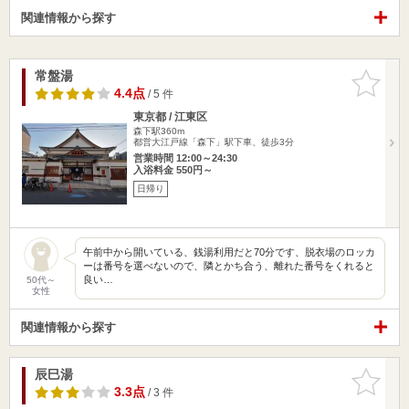
関連情報から探す
常盤湯
お気に入
りに追加
4.4点
/ 5 件
東京都 / 江東区
森下駅360m
都営大江戸線「森下」駅下車、徒歩3分
営業時間 12:00～24:30
入浴料金 550円～
日帰り
午前中から開いている、銭湯利用だと70分です、脱衣場のロッカ
ーは番号を選べないので、隣とかち合う、離れた番号をくれると
良い…
50代～
女性
関連情報から探す
辰巳湯
お気に入
りに追加
3.3点
/ 3 件