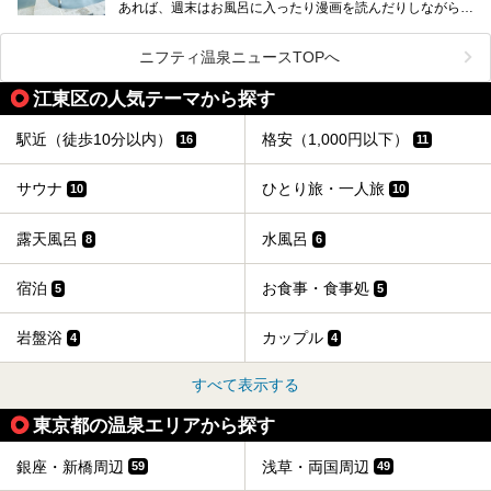
あれば、週末はお風呂に入ったり漫画を読んだりしながら一
い個室サウナも増えてきました。
日中ダラダラ過ごしたい日もあると思います。
この記事では、東京都内にある24時間営業のサウナの中か
また、終電を逃してしまい、「このまま朝までゆっくりでき
ら、特におすすめしたい施設14選をご紹介します。
ニフティ温泉ニュースTOPへ
る場所があれば」と探した経験がある人も多いのではないで
宿泊可能な施設もピックアップしているので、ぜひチェック
しょうか。
してみてください。
江東区の人気テーマから探す
そこで本記事では、東京でおすすめのスーパー銭湯を、目的
別に厳選した30施設からご紹介します。
駅近（徒歩10分以内）
格安（1,000円以下）
16
11
24時間営業で宿泊できる施設や、1,000円以下で楽しめる安
い施設、デートや休日レジャーにもぴったりなエンタメ要素
が充実した施設など、利用のシーンに合わせて参考にしてく
サウナ
ひとり旅・一人旅
10
10
ださい。
露天風呂
水風呂
8
6
宿泊
お食事・食事処
5
5
岩盤浴
カップル
4
4
すべて表示する
東京都の温泉エリアから探す
銀座・新橋周辺
浅草・両国周辺
59
49