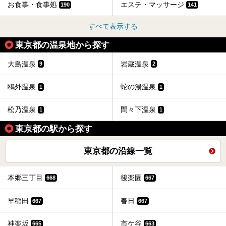
お食事・食事処
エステ・マッサージ
190
141
すべて表示する
東京都の温泉地から探す
大島温泉
岩蔵温泉
9
2
鴎外温泉
蛇の湯温泉
1
1
松乃温泉
間々下温泉
1
1
東京都の駅から探す
東京都の沿線一覧
本郷三丁目
後楽園
668
667
早稲田
春日
667
667
神楽坂
市ケ谷
665
663