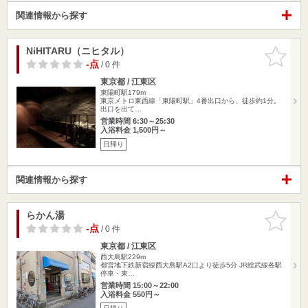
関連情報から探す
NiHITARU（ニヒタル）
お気に入
りに追加
-点
/ 0 件
東京都 / 江東区
東陽町駅179m
東京メトロ東西線「東陽町駅」4番出口から、徒歩約1分。
出口を出て…
営業時間 6:30～25:30
入浴料金 1,500円～
日帰り
関連情報から探す
らかん湯
お気に入
りに追加
-点
/ 0 件
東京都 / 江東区
西大島駅229m
都営地下鉄新宿線西大島駅A2口より徒歩5分 JR総武線各駅
停車・東…
営業時間 15:00～22:00
入浴料金 550円～