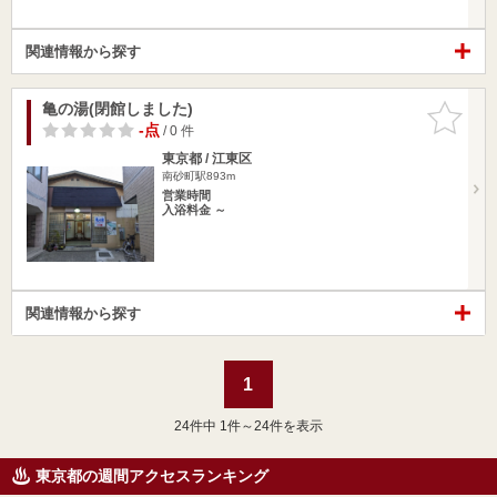
関連情報から探す
亀の湯(閉館しました)
お気に入
りに追加
-点
/ 0 件
東京都 / 江東区
南砂町駅893m
営業時間
入浴料金 ～
関連情報から探す
1
24
件中 1件～24件を表示
東京都の週間アクセスランキング