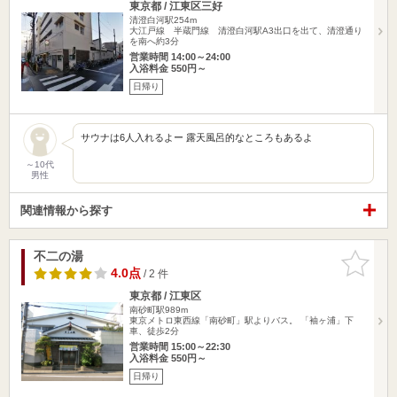
東京都 / 江東区三好
清澄白河駅254m
大江戸線 半蔵門線 清澄白河駅A3出口を出て、清澄通り
を南へ約3分
営業時間 14:00～24:00
入浴料金 550円～
日帰り
サウナは6人入れるよー 露天風呂的なところもあるよ
～10代
男性
関連情報から探す
不二の湯
お気に入
りに追加
4.0点
/ 2 件
東京都 / 江東区
南砂町駅989m
東京メトロ東西線「南砂町」駅よりバス。 「袖ヶ浦」下
車、徒歩2分
営業時間 15:00～22:30
入浴料金 550円～
日帰り