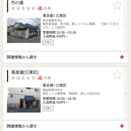
竹の湯
お気に入
りに追加
-点
/ 0 件
東京都 / 江東区
西大島駅926m
都営新宿線「西大島」駅よりバスに乗車。「北砂３丁目入
り口」より徒歩5…
営業時間 15:30～22:30
入浴料金 550円～
日帰り
関連情報から探す
喜楽湯[江東区]
お気に入
りに追加
-点
/ 0 件
東京都 / 江東区
南砂町駅395m
東京メトロ東西線「南砂町」駅より徒歩8分
営業時間 16:00～22:30
入浴料金 550円～
日帰り
関連情報から探す