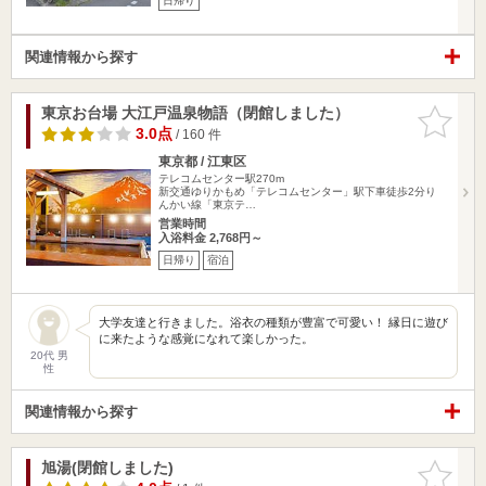
日帰り
関連情報から探す
東京お台場 大江戸温泉物語（閉館しました）
お気に入
りに追加
3.0点
/ 160 件
東京都 / 江東区
テレコムセンター駅270m
新交通ゆりかもめ「テレコムセンター」駅下車徒歩2分り
んかい線「東京テ…
営業時間
入浴料金 2,768円～
日帰り
宿泊
大学友達と行きました。浴衣の種類が豊富で可愛い！ 縁日に遊び
に来たような感覚になれて楽しかった。
20代 男
性
関連情報から探す
旭湯(閉館しました)
お気に入
りに追加