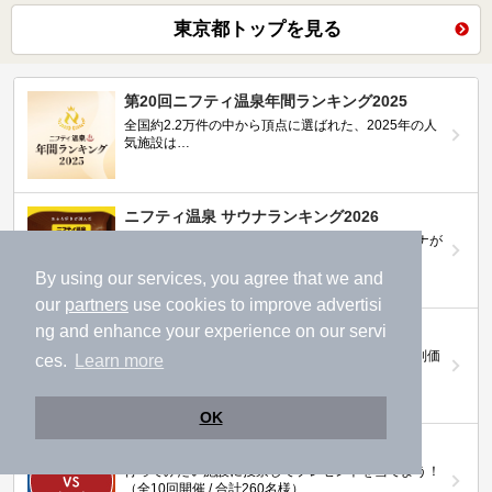
東京都トップを見る
第20回ニフティ温泉年間ランキング2025
全国約2.2万件の中から頂点に選ばれた、2025年の人
気施設は…
ニフティ温泉 サウナランキング2026
おふろ好きユーザーの投票により、全国No.1サウナが
決定！
By using our services, you agree that we and
our
partners
use cookies to improve advertisi
ng and enhance your experience on our servi
ニフティ温泉プレミアムクーポン
ノジマモバイル会員向け 通常よりもお得な「特別価
ces.
Learn more
格」で人気の温泉を満喫できる！
OK
【ニフティ温泉 百名湯2026】
行ってみたい施設に投票してプレゼントを当てよう！
（全10回開催 / 合計260名様）