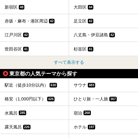
新宿区
大田区
48
44
赤坂・麻布・港区周辺
足立区
42
42
江戸川区
八丈島・伊豆諸島
42
42
世田谷区
杉並区
41
41
すべて表示する
東京都の人気テーマから探す
駅近（徒歩10分以内）
サウナ
630
483
格安（1,000円以下）
ひとり旅・一人旅
426
367
水風呂
宿泊
285
268
露天風呂
ホテル
226
197