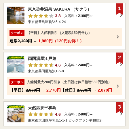
1
東京染井温泉 SAKURA （サクラ）
3.8
入浴料：
2100円～
東京都豊島区駒込5-4-24
【平日】入館料割引（入湯税150円含む）
クーポン
通常
2,100円
→
1,980円（120円お得！）
2
両国湯屋江戸遊
4.6
入浴料：
2400円～
東京都墨田区亀沢1-5-8
入館料最大200円引き（土日祝は休日割増330円別途）
クーポン
【平日】
2,970円
→
2,770円
【休日】
2,970円
→
2,870円
3
天然温泉平和島
4.6
入浴料：
2400円～
東京都大田区平和島1-1-1 ビッグファン平和島2F