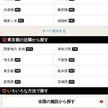
水道橋
飯田橋
662
662
御茶ノ水
淡路町
661
661
すべて表示する
東京都の近隣から探す
関東地方 全域
神奈川県
4271
732
埼玉県
千葉県
259
506
東京都
栃木県
938
664
群馬県
茨城県
852
353
いろいろな方法で探す
全国の施設から探す