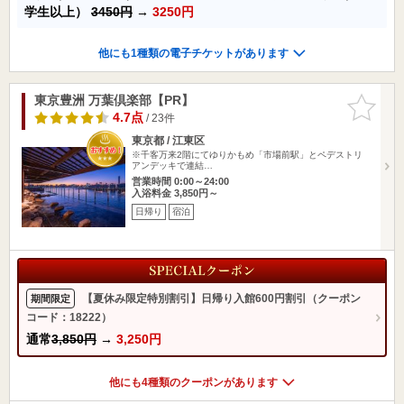
学生以上）
3450円
→
3250円
他にも1種類の電子チケットがあります
東京豊洲 万葉倶楽部【PR】
お気に入
りに追加
4.7点
/ 23件
東京都 / 江東区
※千客万来2階にてゆりかもめ「市場前駅」とペデストリ
アンデッキで連結…
営業時間 0:00～24:00
入浴料金 3,850円～
日帰り
宿泊
【夏休み限定特別割引】日帰り入館600円割引（クーポン
期間限定
コード：18222）
通常
3,850円
→
3,250円
他にも4種類のクーポンがあります