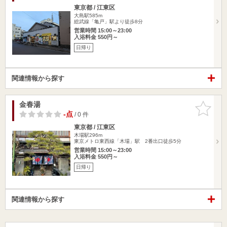
東京都 / 江東区
大島駅585m
総武線「亀戸」駅より徒歩8分
営業時間 15:00～23:00
入浴料金 550円～
日帰り
関連情報から探す
金春湯
お気に入
りに追加
-点
/ 0 件
東京都 / 江東区
木場駅296m
東京メトロ東西線「木場」駅 2番出口徒歩5分
営業時間 15:00～23:00
入浴料金 550円～
日帰り
関連情報から探す