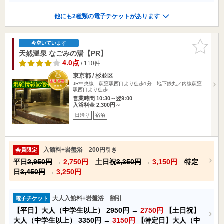
他にも2種類の電子チケットがあります
お気に入
今空いています
りに追加
天然温泉 なごみの湯【PR】
4.0点
/ 110件
東京都 / 杉並区
JR中央線 荻窪駅西口より徒歩1分 地下鉄丸ノ内線荻窪
駅西口より徒歩…
営業時間 10:30～翌9:00
入浴料金 2,300円～
日帰り
宿泊
入館料+岩盤浴 200円引き
会員限定
平日
2,950円
→
2,750円
土日祝
3,350円
→
3,150円
特定
日
3,450円
→
3,250円
大人入館料+岩盤浴 割引
電子チケット
【平日】大人（中学生以上）
2950円
→
2750円
【土日祝】
大人（中学生以上）
3350円
→
3150円
【特定日】大人（中