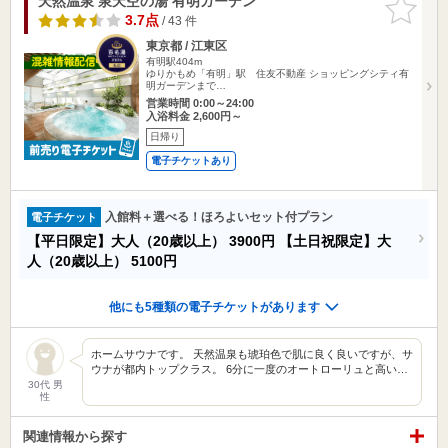
天然温泉 泉天空の湯 有明ガーデン
お気に入
りに追加
3.7点
/ 43 件
東京都 / 江東区
有明駅404m
ゆりかもめ「有明」駅 住友不動産 ショッピングシティ有
明ガーデンまで…
営業時間 0:00～24:00
入浴料金 2,600円～
日帰り
電子チケットあり
入館料＋選べる！ほろよいセット付プラン
電子チケット
【平日限定】大人（20歳以上）
3900円
【土日祝限定】大
人（20歳以上）
5100円
他にも5種類の電子チケットがあります
ホームサウナです。 天然温泉も琥珀色で肌に良く良いですが、サ
ウナが都内トップクラス。 6分に一度のオートローリュと高い…
30代 男
性
関連情報から探す