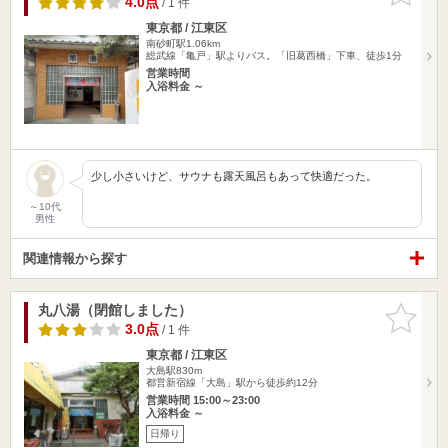
4.0点
/ 1 件
東京都 / 江東区
南砂町駅1.06km
総武線「亀戸」駅よりバス。「旧葛西橋」下車、徒歩1分
営業時間
入浴料金 ～
少し小さいけど、サウナも露天風呂もあって快適だった。
～10代
男性
関連情報から探す
丸八湯（閉館しました）
お気に入
りに追加
3.0点
/ 1 件
東京都 / 江東区
大島駅830m
都営新宿線「大島」駅から徒歩約12分
営業時間 15:00～23:00
入浴料金 ～
日帰り