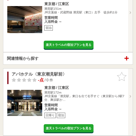
東京都 / 江東区
潮見駅151m
JR京葉線・武蔵野線 潮見駅（東口）左手 徒歩約1分
営業時間
入浴料金 ～
宿泊
楽天トラベルの宿泊プランを見る
関連情報から探す
アパホテル〈東京潮見駅前〉
お気に入
りに追加
-点
/ 0 件
東京都 / 江東区
潮見駅172m
JR京葉線「潮見駅」東口を出て右手すぐ（東京駅から3駅7
分、舞浜駅か…
営業時間
入浴料金 ～
日帰り
宿泊
楽天トラベルの宿泊プランを見る