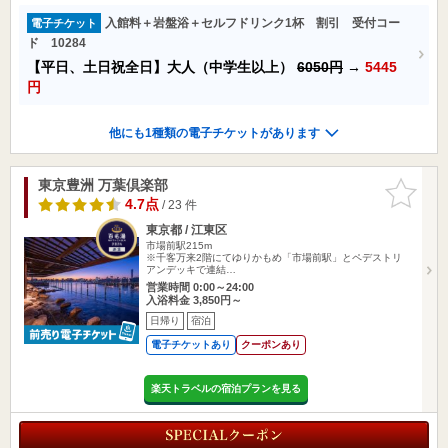
入館料＋岩盤浴＋セルフドリンク1杯 割引 受付コー
電子チケット
ド 10284
【平日、土日祝全日】大人（中学生以上）
6050円
→
5445
円
他にも1種類の電子チケットがあります
東京豊洲 万葉倶楽部
お気に入
りに追加
4.7点
/ 23 件
東京都 / 江東区
市場前駅215m
※千客万来2階にてゆりかもめ「市場前駅」とペデストリ
アンデッキで連結…
営業時間 0:00～24:00
入浴料金 3,850円～
日帰り
宿泊
電子チケットあり
クーポンあり
楽天トラベルの宿泊プランを見る