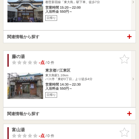
都営新宿線「東大島」駅下車、徒歩7分
営業時間 15:20～22:00
入浴料金 550円～
日帰り
関連情報から探す
藤の湯
お気に入
りに追加
-点
/ 0 件
東京都 / 江東区
東大島駅1.16km
バス停「東砂3丁目」より徒歩4分
営業時間 14:30～22:30
入浴料金 550円～
日帰り
関連情報から探す
富山湯
お気に入
りに追加
-点
/ 0 件