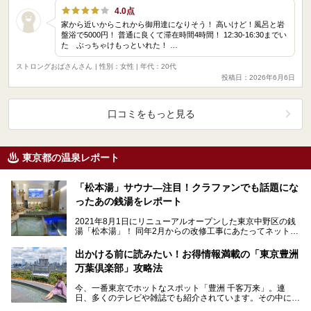
4.0点
家から近いからこれから御用達になりそう！ 高いけど！風呂と岩
盤浴で5000円！ 普通に良くて滞在時間4時間！ 12:30-16:30までい
た ぶっちゃけもっといれた！ …
ストロングおばさんさん
| 性別：女性 | 年代：20代
投稿日：2026年6月6日
口コミをもっと見る
東京都の温泉レポート
「松本湯」サウナ―注目！クラファンでも話題にな
ったあの銭湯をレポート
2021年8月1日にリニューアルオープンした東京中野区の銭
湯「松本湯」！ 同年2月からの改修工事にあたってネットで
呼びかけたクラウドファンディングは、なんとわ…
出かける前に読みたい！お得情報満載の「東京豊洲
万葉倶楽部」攻略法
今、一番東京でホットなスポット「豊洲 千客万来」。連
日、多くのテレビや雑誌でも紹介されています。その中にあ
る温浴施設「東京豊洲 万葉倶楽部」へ、ニフティ温泉編