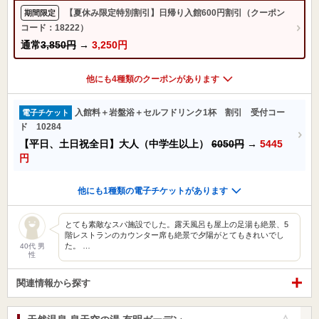
【夏休み限定特別割引】日帰り入館600円割引（クーポン
期間限定
コード：18222）
通常
3,850円
→
3,250円
他にも4種類のクーポンがあります
入館料＋岩盤浴＋セルフドリンク1杯 割引 受付コー
電子チケット
ド 10284
【平日、土日祝全日】大人（中学生以上）
6050円
→
5445
円
他にも1種類の電子チケットがあります
とても素敵なスパ施設でした。露天風呂も屋上の足湯も絶景、5
階レストランのカウンター席も絶景で夕陽がとてもきれいでし
た。 …
40代 男
性
関連情報から探す