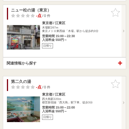
ニュー松の湯（東京）
お気に入
りに追加
-点
/ 0 件
東京都 / 江東区
木場駅267m
東京メトロ東西線「木場」駅から徒歩約3分
営業時間 15:00～22:30
入浴料金 550円～
日帰り
関連情報から探す
第二久の湯
お気に入
りに追加
-点
/ 0 件
東京都 / 江東区
西大島駅220m
都営新宿線「西大島」駅下車、徒歩3分
営業時間 15:00～22:00
入浴料金 550円～
日帰り