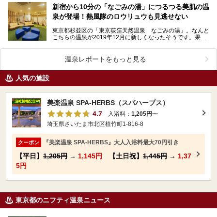
集…
新宿から10分の「なごみの湯」につるつる美肌の温
泉が登場！熱風隊のロウリュウも見逃せない
東京都杉並区の「東京荻窪天然温泉 なごみの湯」。なんと
こちらの温泉が2019年12月に新しくなったそうです。果た
して何がどう変わったのか、気になりませんか？気に…
温泉レポートをもっと見る
人気の施設
美楽温泉 SPA-HERBS（スパハーブス）
4.7
入浴料：
1,205円
〜
埼玉県さいたま市北区植竹町1-816-8
『美楽温泉 SPA-HERBS』大人入浴料最大70円引き
クーポン
【平日】
1,205円
→
1,145円
【土日祝】
1,445円
→
1,37
5円
東京都のニフティ温泉ニュース