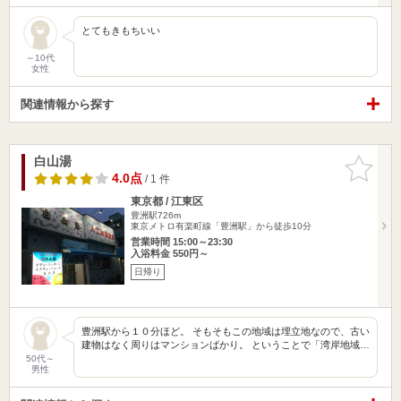
とてもきもちいい
～10代
女性
関連情報から探す
白山湯
お気に入
りに追加
4.0点
/ 1 件
東京都 / 江東区
豊洲駅726m
東京メトロ有楽町線「豊洲駅」から徒歩10分
営業時間 15:00～23:30
入浴料金 550円～
日帰り
豊洲駅から１０分ほど。 そもそもこの地域は埋立地なので、古い
建物はなく周りはマンションばかり。 ということで「湾岸地域…
50代～
男性