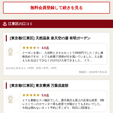
無料会員登録して続きを見る
江東区の口コミ
[東京都/江東区] 天然温泉 泉天空の湯 有明ガーデン
4.0点
クーポンを使い、入浴料とタオルセットで2600円でした！少し価
格高めですが、とても綺麗で清掃が行き届いていました。人も数
えられるほどで少なくのびのび入浴できました。 ドラ…
おかねためるさん
| 性別：女性 | 年代：20代
投稿日：2026年7月31日
[東京都/江東区] 東京豊洲 万葉倶楽部
5.0点
とても素敵なスパ施設でした。露天風呂も屋上の足湯も絶景、5階
レストランのカウンター席も絶景で夕陽がとてもきれいでした。
今回は慣れないネット予約に手こずり、同日に2部屋を…