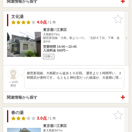
関連情報から探す
文化湯
お気に入
りに追加
4.0点
/ 1 件
東京都 / 江東区
大島駅675m
都営新宿線「大島」駅よりバス。「北砂６丁目」下車、徒
歩0分
営業時間 14:00～22:45
入浴料金 550円～
日帰り
都営新宿線、大島駅から徒歩１０分弱。 通常より１時間早い、２
時開店が便利です。 もともと神社型だった銭湯が、大規模に増…
～10代
男性
関連情報から探す
春の湯
お気に入
りに追加
3.0点
/ 1 件
東京都 / 江東区
東大島駅607m