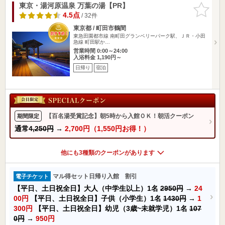
東京・湯河原温泉 万葉の湯【PR】
お気に入
りに追加
4.5点
/ 32件
東京都 / 町田市鶴間
東急田園都市線 南町田グランベリーパーク駅、ＪＲ・小田
急線 町田駅か…
営業時間 0:00～24:00
入浴料金 1,190円～
日帰り
宿泊
【百名湯受賞記念】朝5時から入館ＯＫ！朝活クーポン
期間限定
通常
4,250円
→
2,700円（1,550円お得！）
他にも3種類のクーポンがあります
マル得セット日帰り入館 割引
電子チケット
【平日、土日祝全日】大人（中学生以上）1名
2950円
→
24
00円
【平日、土日祝全日】子供（小学生）1名
1430円
→
1
300円
【平日、土日祝全日】幼児（3歳~未就学児）1名
107
0円
→
950円