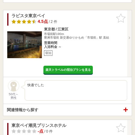
ラビスタ東京ベイ
お気に入
りに追加
4.5点
/ 2 件
東京都 / 江東区
市場前駅190m
豊洲市場前 新交通ゆりかもめ「市場前」駅 直結
営業時間
入浴料金 ～
宿泊
楽天トラベルの宿泊プランを見る
快適でした
50代～
男性
関連情報から探す
東京ベイ潮見プリンスホテル
お気に入
りに追加
-点
/ 0 件