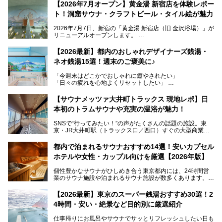
【2026年7月オープン】黄金湯 新宿店を体験レポー
ト！洞窟サウナ・クラフトビール・タイル絵が魅力
2026年7月7日、新宿の「黄金湯 新宿店（旧 金沢浴場）」が
リニューアルオープンします。
レトロでノスタルジックなタイル絵はそのまま、昔からここ
【2026最新】都内のおしゃれデザイナーズ銭湯・
を知る地元の人にも、新しく足を運んでくれる人にも愛され
ネオ銭湯15選！週末のご褒美に♪
る、今の時代の"銭湯"として生まれ変わりました。洞窟のよ
うなユニークなサウナ、自家醸造のクラフトビールが飲める
「今週末はどこかでおしゃれに癒やされたい」
ビアバーなど、新しく登場したスポットも併せて紹介しま
「日々の疲れを心地よくリセットしたい」
す。充実した設備があるのに、基本の入浴料が銭湯価格の5
──そんなときにおすすめなのが、今、都内で大きなブーム
50円というのも嬉しすぎます！
となっている新しいスタイルの銭湯です。
【サウナメッツァ大井町トラックス 現地レポ】日
本初のトラムサウナや充実の温浴が魅力！
最近、SNSやメディアで「デザイナーズ銭湯」や「ネオ銭
湯」という言葉をよく耳にしませんか？
SNSで“行ってみたい！”の声がたくさんの話題の施設。東
京・JR大井町駅（トラックス口／西口）すぐの大型商業施
本記事では、そもそもこれらがどんな銭湯なのか、その気に
設・大井町 トラックスに、2026年3月28日、「サウナメッ
なる違いを分かりやすく解説！さらに、都内で絶対に外せな
ツァ大井町トラックス」がニューオープン。施設の様子をレ
いおしゃれな名店15選を、おすすめの順番で一挙にご紹介
都内で泊まれるサウナおすすめ14選！安いカプセル
ポ―トします。
します。
ホテルや女性・カップル向けを厳選【2026年版】
個性豊かなサウナがひしめき合う東京都内には、24時間営
業のサウナ施設や泊まれるサウナ施設が数多くあります。
終電を逃した深夜の利用に限らず、時間を気にしないサウナ
を旅の目的とする「サ旅」や自分へのご褒美のための宿泊な
【2026最新】東京のスーパー銭湯おすすめ30選！2
ど、自分の好きなタイミングで好きなだけサ活ができるのが
4時間・安い・絶景など目的別に厳選紹介
魅力です。
仕事帰りにお風呂やサウナでサッとリフレッシュしたい日も
最近では、男性専用施設だけでなく、カップルや女性に嬉し